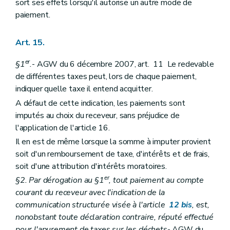
sort ses effets lorsqu'il autorise un autre mode de
paiement.
Art. 15.
er
§1
.
- AGW du 6 décembre 2007, art. 11 Le redevable
de différentes taxes peut, lors de chaque paiement,
indiquer quelle taxe il entend acquitter.
A défaut de cette indication, les paiements sont
imputés au choix du receveur, sans préjudice de
l'application de l'article 16.
Il en est de même lorsque la somme à imputer provient
soit d'un remboursement de taxe, d'intérêts et de frais,
soit d'une attribution d'intérêts moratoires.
er
§2. Par dérogation au §1
, tout paiement au compte
courant du receveur avec l'indication de la
communication structurée visée à l'article
12
bis
, est,
nonobstant toute déclaration contraire, réputé effectué
pour l'apurement de taxes sur les déchets
- AGW du