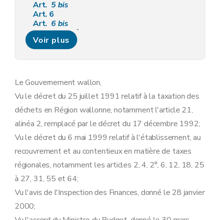
Art.
5
bis
Art. 6
Art.
6
bis
Chapitre III
Rôles
Voir plus
Art. 7
Art. 8
Chapitre III
Rôles
Art. 7
Art. 8
Le Gouvernement wallon,
Chapitre IV
Voies de recours
Vu le décret du 25 juillet 1991 relatif à la taxation des
Art. 9
Chapitre IV
Voies de recours
déchets en Région wallonne, notamment l'article 21,
Art. 9
alinéa 2, remplacé par le décret du 17 décembre 1992;
Chapitre V
Intérêts
Art. 10
Vu le décret du 6 mai 1999 relatif à l'établissement, au
Chapitre VI
Paiements et quittances
recouvrement et au contentieux en matière de taxes
Art. 11
Art. 12
régionales, notamment les articles 2, 4, 2°, 6, 12, 18, 25
Art. 12
bis
à 27, 31, 55 et 64;
Art. 13
Art. 14
Vu l'avis de l'Inspection des Finances, donné le 28 janvier
Art. 15
2000;
Art. 16
Art. 17