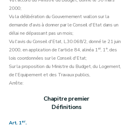
Vu l'accord du Ministre du Budget, donné le 30 mars
Art. 18
2000;
Art. 19
Vu la délibération du Gouvernement wallon sur la
Chapitre VII
Recouvrement
Section première
Frais de poursuites
demande d'avis à donner par le Conseil d'Etat dans un
Art. 20
délai ne dépassant pas un mois;
Art. 21
Section 2
Effet du recours sur le recouvrement
Vu l'avis du Conseil d'Etat, L.30.068/2, donné le 21 juin
Art. 22
er
2000, en application de l'article 84, alinéa 1
, 1°, des
Chapitre VIII
Sanctions administratives
Art.
22
bis
lois coordonnées sur le Conseil d'Etat;
Art.
22
bis
Sur la proposition du Ministre du Budget, du Logement,
Art.
22
bis
Art. 23
de l'Equipement et des Travaux publics,
Chapitre IX
Dispositions modificatives et abrogatoires
Arrête:
Art. 24
Art. 25
Art. 26
Chapitre premier
Chapitre X
Disposition finale
Définitions
Art. 27
Annexe
er
Art. 1
.