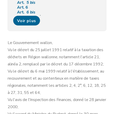
Art.
5
bis
Art. 6
Art.
6
bis
Chapitre III
Rôles
Voir plus
Art. 7
Art. 8
Chapitre III
Rôles
Art. 7
Art. 8
Le Gouvernement wallon,
Chapitre IV
Voies de recours
Vu le décret du 25 juillet 1991 relatif à la taxation des
Art. 9
Chapitre IV
Voies de recours
déchets en Région wallonne, notamment l'article 21,
Art. 9
alinéa 2, remplacé par le décret du 17 décembre 1992;
Chapitre V
Intérêts
Art. 10
Vu le décret du 6 mai 1999 relatif à l'établissement, au
Chapitre VI
Paiements et quittances
recouvrement et au contentieux en matière de taxes
Art. 11
Art. 12
régionales, notamment les articles 2, 4, 2°, 6, 12, 18, 25
Art. 12
bis
à 27, 31, 55 et 64;
Art.
12
ter
Art. 13
Vu l'avis de l'Inspection des Finances, donné le 28 janvier
Art. 14
2000;
Art. 15
Art. 16