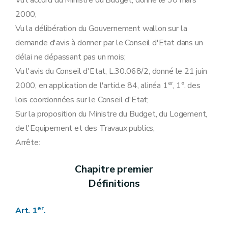
Vu l'accord du Ministre du Budget, donné le 30 mars
Art. 17
2000;
Art. 18
Vu la délibération du Gouvernement wallon sur la
Art. 19
Chapitre VII
Recouvrement
demande d'avis à donner par le Conseil d'Etat dans un
Section première
Frais de poursuites
délai ne dépassant pas un mois;
Art. 20
Art. 21
Vu l'avis du Conseil d'Etat, L.30.068/2, donné le 21 juin
Section 2
Effet du recours sur le recouvrement
er
2000, en application de l'article 84, alinéa 1
, 1°, des
Art. 22
Chapitre VIII
Sanctions administratives
lois coordonnées sur le Conseil d'Etat;
Art.
22
bis
Sur la proposition du Ministre du Budget, du Logement,
Art.
22
bis
Art.
22
bis
de l'Equipement et des Travaux publics,
Art. 23
Arrête:
Chapitre IX
Dispositions modificatives et abrogatoires
Art. 24
Art. 25
Chapitre premier
Art. 26
Définitions
Chapitre X
Disposition finale
Art. 27
Annexe
er
Art. 1
.
Annexe
Annexe