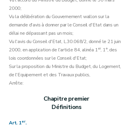
Vu l'accord du Ministre du Budget, donné le 30 mars
Section première
Frais de poursuites
2000;
Art. 20
Vu la délibération du Gouvernement wallon sur la
Art. 21
Section 2
Effet du recours sur le recouvrement
demande d'avis à donner par le Conseil d'Etat dans un
Art. 22
délai ne dépassant pas un mois;
Chapitre VIII
Sanctions administratives
Art.
22
bis
Vu l'avis du Conseil d'Etat, L.30.068/2, donné le 21 juin
Art.
22
bis
er
2000, en application de l'article 84, alinéa 1
, 1°, des
Art. 23
Chapitre IX
Dispositions modificatives et abrogatoires
lois coordonnées sur le Conseil d'Etat;
Art. 24
Sur la proposition du Ministre du Budget, du Logement,
Art. 25
Art. 26
de l'Equipement et des Travaux publics,
Chapitre X
Disposition finale
Arrête:
Art. 27
Annexe
Chapitre premier
Définitions
er
Art. 1
.