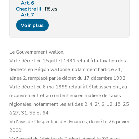
Art. 6
Chapitre III
Rôles
Art. 7
Art. 8
Voir plus
Chapitre III
Rôles
Art. 7
Art. 8
Chapitre IV
Voies de recours
Art. 9
Le Gouvernement wallon,
Chapitre IV
Voies de recours
Vu le décret du 25 juillet 1991 relatif à la taxation des
Art. 9
Chapitre V
Intérêts
déchets en Région wallonne, notamment l'article 21,
Art. 10
alinéa 2, remplacé par le décret du 17 décembre 1992;
Chapitre VI
Paiements et quittances
Art. 11
Vu le décret du 6 mai 1999 relatif à l'établissement, au
Art. 12
recouvrement et au contentieux en matière de taxes
Art. 13
Art. 14
régionales, notamment les articles 2, 4, 2°, 6, 12, 18, 25
Art. 15
à 27, 31, 55 et 64;
Art. 16
Art. 17
Vu l'avis de l'Inspection des Finances, donné le 28 janvier
Art. 18
2000;
Art. 19
Chapitre VII
Recouvrement