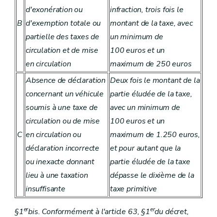
d'exonération ou
infraction, trois fois le
B
d'exemption totale ou
montant de la taxe, avec
partielle des taxes de
un minimum de
circulation et de mise
100 euros et un
en circulation
maximum de 250 euros
Absence de déclaration
Deux fois le montant de la
concernant un véhicule
partie éludée de la taxe,
soumis à une taxe de
avec un minimum de
circulation ou de mise
100 euros et un
C
en circulation ou
maximum de 1.250 euros,
déclaration incorrecte
et pour autant que la
ou inexacte donnant
partie éludée de la taxe
lieu à une taxation
dépasse le dixième de la
insuffisante
taxe primitive
er
er
§1
bis
. Conformément à l'article 63, §1
du décret,