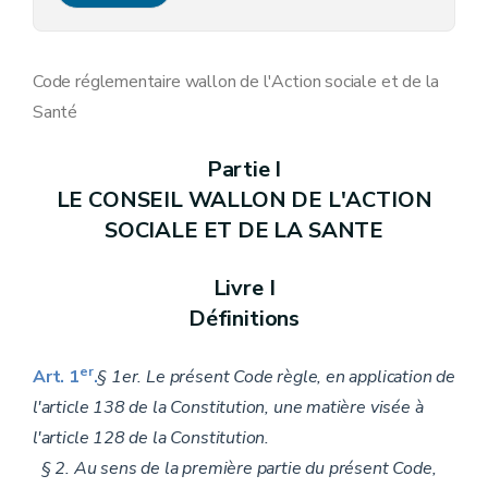
Aide aux aînés
Livre
VIII
(Aide aux personnes lesbiennes, gays, bisexuels, bisexuelles et transgenres)
Livre VII
Santé
Livre IX
Les maisons d'hébergement collectif de personnes en difficultés prolongées
Code réglementaire wallon de l'Action sociale et de la
Annexe 37
Santé
Annexe 38
Annexe 56
Annexe 57
Partie I
Annexe 58
LE CONSEIL WALLON DE L'ACTION
Annexe 59
Annexe 62
SOCIALE ET DE LA SANTE
Annexe 63, 64, 66, 67, 68, 69, 72 et 73
Annexe 95
Livre I
Annexe 95/1 à 95/4
Annexe
Définitions
Annexe
Annexe 120
er
Art. 1
.
§ 1er. Le présent Code règle, en application de
l'article 138 de la Constitution, une matière visée à
l'article 128 de la Constitution.
§ 2. Au sens de la première partie du présent Code,