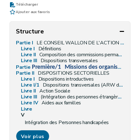
Télécharger
Ajouter aux favoris
Structure
Partie I
LE CONSEIL WALLON DE L'ACTION SOCIALE ET DE LA SANTE
Livre I
Définitions
Livre II
Composition des commissions permanentes
Livre
III
Dispositions transversales
Partie
Première/1
Missions des organismes assureurs wallons
Partie II
DISPOSITIONS SECTORIELLES
Livre I
Dispositions introductives
Livre I/1
Dispositions transversales (ARW du 04 décembre 2014, art. 4)
Livre II
Action Sociale
Livre III
(Intégration des personnes étrangères – AGW du 20 décembre 2018, art. 2)
Livre IV
Aides aux familles
Livre
V
Intégration des Personnes handicapées
Voir plus
Livre
VI