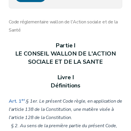
Annexe 38
Annexe 56
Annexe 57
Annexe 58
Code réglementaire wallon de l'Action sociale et de la
Annexe 59
Santé
Annexe 62
Annexe 63, 64, 66, 67, 68, 69, 72 et 73
Annexe 95
Partie I
Annexe 95/1 à 95/4
LE CONSEIL WALLON DE L'ACTION
Annexe
Annexe 120
SOCIALE ET DE LA SANTE
Livre I
Définitions
er
Art. 1
.
§ 1er. Le présent Code règle, en application de
l'article 138 de la Constitution, une matière visée à
l'article 128 de la Constitution.
§ 2. Au sens de la première partie du présent Code,