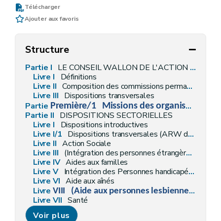
Télécharger
Ajouter aux favoris
Structure
Partie I
LE CONSEIL WALLON DE L'ACTION SOCIALE ET DE LA SANTE
Livre I
Définitions
Livre II
Composition des commissions permanentes
Livre
III
Dispositions transversales
Partie
Première/1
Missions des organismes assureurs wallons
Partie II
DISPOSITIONS SECTORIELLES
Livre I
Dispositions introductives
Livre I/1
Dispositions transversales (ARW du 04 décembre 2014, art. 4)
Livre II
Action Sociale
Livre III
(Intégration des personnes étrangères – AGW du 20 décembre 2018, art. 2)
Livre IV
Aides aux familles
Livre V
Intégration des Personnes handicapées
Livre
VI
Aide aux aînés
Livre
VIII
(Aide aux personnes lesbiennes, gays, bisexuels, bisexuelles et transgenres)
Livre VII
Santé
Livre IX
Les maisons d'hébergement collectif de personnes en difficultés prolongées
Voir plus
Annexe 37