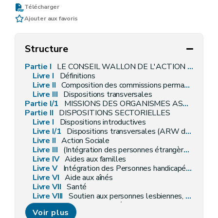
Télécharger
Ajouter aux favoris
Structure
Partie I
LE CONSEIL WALLON DE L'ACTION SOCIALE ET DE LA SANTE
Livre I
Définitions
Livre II
Composition des commissions permanentes
Livre
III
Dispositions transversales
Partie I/1
MISSIONS DES ORGANISMES ASSUREURS WALLONS
Partie II
DISPOSITIONS SECTORIELLES
Livre I
Dispositions introductives
Livre I/1
Dispositions transversales (ARW du 04 décembre 2014, art. 4)
Livre II
Action Sociale
Livre III
(Intégration des personnes étrangères – AGW du 20 décembre 2018, art. 2)
Livre IV
Aides aux familles
Livre V
Intégration des Personnes handicapées
Livre
VI
Aide aux aînés
Livre VII
Santé
Livre VIII
Soutien aux personnes lesbiennes, gays, bisexuelles, transgenres, queer, intersexes et asexuelles (AGW du 6 juillet 2023, art. 2)
Livre IX
Les maisons d'hébergement collectif de personnes en difficultés prolongées
Voir plus
Annexe 1/3