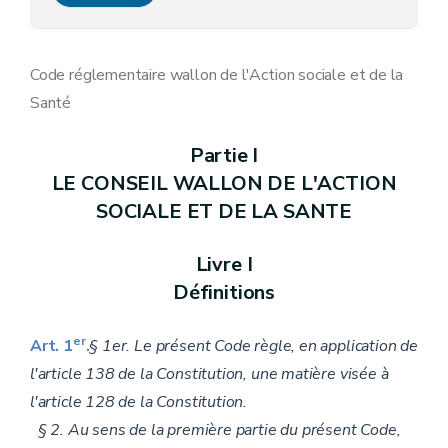
Annexe 37
Annexe 38
Annexe 56
Annexe 57
Code réglementaire wallon de l'Action sociale et de la
Annexe 58
Santé
Annexe 59
Annexe 62
Annexe 63, 64, 66, 67, 68, 69, 72 et 73
Partie I
Annexe 95
LE CONSEIL WALLON DE L'ACTION
Annexe 95/1 à 95/4
Annexe
SOCIALE ET DE LA SANTE
Annexe 120
Livre I
Définitions
er
Art. 1
.
§ 1er. Le présent Code règle, en application de
l'article 138 de la Constitution, une matière visée à
l'article 128 de la Constitution.
§ 2. Au sens de la première partie du présent Code,