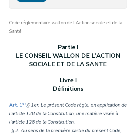
Livre IX
Les maisons d'hébergement collectif de personnes en difficultés prolongées
Annexe 1/3
Annexe 18
Annexe 37
Code réglementaire wallon de l'Action sociale et de la
Annexe 38
Santé
Annexe 56
Annexe 57
Annexe 58
Partie I
Annexe 59
LE CONSEIL WALLON DE L'ACTION
Annexe 62
Annexe 63, 64, 66, 67, 68, 69, 72 et 73
SOCIALE ET DE LA SANTE
Annexe 95
Annexe 95/1 à 95/4
Annexe
Livre I
Annexe 120
Définitions
er
Art. 1
.
§ 1er. Le présent Code règle, en application de
l'article 138 de la Constitution, une matière visée à
l'article 128 de la Constitution.
§ 2. Au sens de la première partie du présent Code,