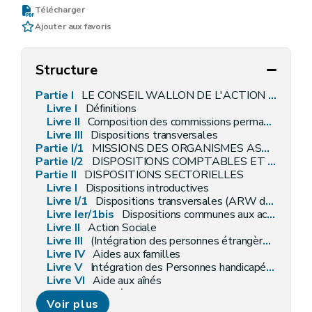
Télécharger
Ajouter aux favoris
Structure
Partie I
LE CONSEIL WALLON DE L'ACTION SOCIALE ET DE LA SANTE
Livre I
Définitions
Livre II
Composition des commissions permanentes
Livre
III
Dispositions transversales
Partie I/1
MISSIONS DES ORGANISMES ASSUREURS WALLONS
Partie I/2
DISPOSITIONS COMPTABLES ET BUDGETAIRES APPLICABLES A L'AGENCE
Partie II
DISPOSITIONS SECTORIELLES
Livre I
Dispositions introductives
Livre I/1
Dispositions transversales (ARW du 04 décembre 2014, art. 4)
Livre
Ier/1bis
Dispositions communes aux acteurs et aux institutions de la première ligne d'accompagnement et de soins
Livre II
Action Sociale
Livre III
(Intégration des personnes étrangères – AGW du 20 décembre 2018, art. 2)
Livre IV
Aides aux familles
Livre V
Intégration des Personnes handicapées
Livre
VI
Aide aux aînés
Livre VII
Santé
Voir plus
Livre VIII
Soutien aux personnes lesbiennes, gays, bisexuelles, transgenres, queer, intersexes et asexuelles (AGW du 6 juillet 2023, art. 2)