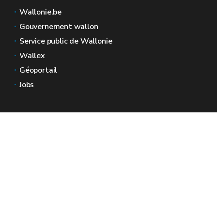
Wallonie.be
Gouvernement wallon
Service public de Wallonie
Wallex
Géoportail
Jobs
Nous contacter
Espaces Wallonie
Presse
Introduire une plainte au SPW