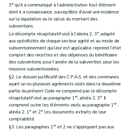
Art. 271
3° qu'il a communiqué à l'administration tout élément
Art. 272
dont il a connaissance, susceptible d'avoir une incidence
Art. 273
sur la liquidation ou le calcul du montant des
Art. 274
Art. 274/1
subventions.
Art. 275
Le décompte récapitulatif visé à l'alinéa 2, 3°, adapté
Art. 276
aux spécificités de chaque secteur agréé et au mode de
Art. 277
subventionnement qui leur est applicable, reprend l'état
Art. 278
Art. 279
complet des recettes et des dépenses du bénéficiaire
Sous-section 2
Subventions pour frais de fonctionnement
des subventions pour l'année de la subvention, pour les
Art. 280
missions subventionnées.
Art. 281
Art. 282
§2. Le dossier justificatif des C.P.A.S. et des communes
Sous-section 3
Suppléments de subventions
ayant un ou plusieurs agréments visés dans la deuxième
Art. 283
partie du présent Code ne comprend pas le décompte
Art. 283/1
er
récapitulatif visé au paragraphe 1
, alinéa 2, 3°. Il
Art. 284
Sous-section 4
Réduction, suspension
er
comprend, outre les éléments visés au paragraphe 1
,
Art. 285
alinéa 2, 1° et 2°, les documents extraits de leur
Art. 285/1
comptabilité.
Art. 286
Art. 287
er
§3. Les paragraphes 1
et 2 ne s'appliquent pas aux