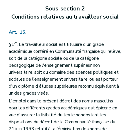
Sous-section 7
Subvention forfaitaire pour gardes à domicile et aides familiales APE
Sous-section 2
Art. 346
Sous-section 8
Subvention forfaitaire pour frais de déplacement
Conditions relatives au travailleur social
Art. 347
Sous-section 9
Intervention pour jours de congés supplémentaires
Art. 348
Art. 15.
Sous-section 10
Mesures de soutien au pouvoir d'achat des bénéficiaires
Art. 349
er
§1
. Le travailleur social est titulaire d'un grade
Art. 350
académique conféré en Communauté française qui relève,
Section 3
Conditions générales
soit de la catégorie sociale ou de la catégorie
Art. 351
Art. 352
pédagogique de l'enseignement supérieur non
Art. 353
universitaire, soit du domaine des sciences politiques et
Art. 354
sociales de l'enseignement universitaire, ou est porteur
Art. 355
d'un diplôme d'études supérieures reconnu équivalent à
Art. 356
Art. 357
un des grades visés.
Section 4
Procédure
L'emploi dans le présent décret des noms masculins
Art. 358
pour les différents grades académiques est épicène en
Section 5
Contrôle
Art. 359
vue d'assurer la lisibilité du texte nonobstant les
Art. 360
dispositions du décret de la Communauté française du
Section 6
Contribution du bénéficiaire de l'aide fournie
21 juin 1993 relatif à la féminisation des noms de