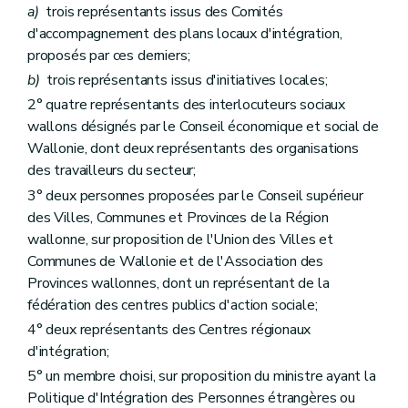
Art.
68/2
a)
trois représentants issus des Comités
Section
2
Procédure d'octroi
d'accompagnement des plans locaux d'intégration,
Art.
68/3
proposés par ces derniers;
Art.
68/4
Art.
68/5
b)
trois représentants issus d'initiatives locales;
Section
3
Retrait
2° quatre représentants des interlocuteurs sociaux
Art.
68/6
Chapitre
III
Subventionnement
wallons désignés par le Conseil économique et social de
Art.
68/7
Wallonie, dont deux représentants des organisations
Art.
68/8
des travailleurs du secteur;
Art.
68/9
3° deux personnes proposées par le Conseil supérieur
Titre III
Accueil, hébergement et accompagnement des personnes en difficultés sociales
er
Chapitre I
Définitions
des Villes, Communes et Provinces de la Région
Art. 69
wallonne, sur proposition de l'Union des Villes et
Chapitre II
Agrément, accord de principe et autorisation provisoire
Communes de Wallonie et de l'Association des
re
Section 1
Procédures d'octroi et de modification
re
Sous-section 1
Agrément
Provinces wallonnes, dont un représentant de la
Art. 70
fédération des centres publics d'action sociale;
Art. 71
4° deux représentants des Centres régionaux
Art. 72
d'intégration;
Art. 73
Art. 74
5° un membre choisi, sur proposition du ministre ayant la
Art. 75
Politique d'Intégration des Personnes étrangères ou
Art. 76