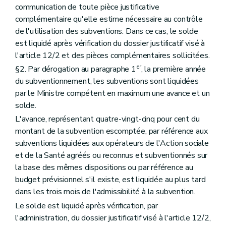
Art. 240/4
communication de toute pièce justificative
Titre III
: Les centres régionaux pour l'intégration des personnes étrangères et d'origine étrangère
complémentaire qu'elle estime nécessaire au contrôle
er
Chapitre I
Ressorts territoriaux
de l'utilisation des subventions. Dans ce cas, le solde
Art. 241
Chapitre II
Agrément
est liquidé après vérification du dossier justificatif visé à
re
Section 1
Conditions
l'article 12/2 et des pièces complémentaires sollicitées.
Art. 242
er
§2. Par dérogation au paragraphe 1
, la première année
Section 2
: Procédure d'octroi et de retrait
Art. 242/1
du subventionnement, les subventions sont liquidées
Art. 242/2
par le Ministre compétent en maximum une avance et un
Art. 242/3
solde.
Art. 243
Chapitre III
Subventionnement
L'avance, représentant quatre-vingt-cinq pour cent du
Art.
243/1
montant de la subvention escomptée, par référence aux
Art. 244
subventions liquidées aux opérateurs de l'Action sociale
Art. 245
et de la Santé agréés ou reconnus et subventionnés sur
Art.
245/1
Art.
245/2
la base des mêmes dispositions ou par référence au
Art.
245/3
budget prévisionnel s'il existe, est liquidée au plus tard
Art. 246
dans les trois mois de l'admissibilité à la subvention.
Art. 247
Titre IV
: Les initiatives locales d'intégration des personnes étrangères et d'origine étrangère
Le solde est liquidé après vérification, par
er
Chapitre I
Agrément
l'administration, du dossier justificatif visé à l'article 12/2,
re
Section 1
Conditions