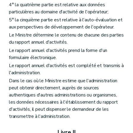
Art. 300
4° la quatrième partie est relative aux données
Sous-section 5
Obligations des centres de planning familial
particulières au domaine d'activité de l'opérateur;
Art. 301
Art. 302
5° la cinquième partie est relative à l'auto-évaluation et
Art. 303
aux perspectives de développement de l'opérateur.
Art. 304
Le Ministre détermine le contenu de chacune des parties
Art. 305
Art. 306
du rapport annuel d'activités.
Section 4
Organisation de l'offre de services
Le rapport annuel d'activités prend la forme d'un
Art. 307
formulaire électronique.
Section 5
Programmation et agrément
re
Sous-section 1
Programmation
Le rapport annuel d'activités est complété et transmis à
Art. 308
l'administration.
Sous-section 2
Agrément
Dans le cas où le Ministre estime que l'administration
Art. 309
Art. 310
peut obtenir directement, auprès de sources
Art. 311
authentiques d'autres administrations ou organismes,
Art. 312
les données nécessaires à l'établissement du rapport
Section 6
Subventionnement
d'activités, il peut dispenser le demandeur de les
Art. 313
Art. 314
transmettre à l'administration.
Section 6
Évaluation - Contrôle - Sanctions
Art. 315
Livre II
Art. 316