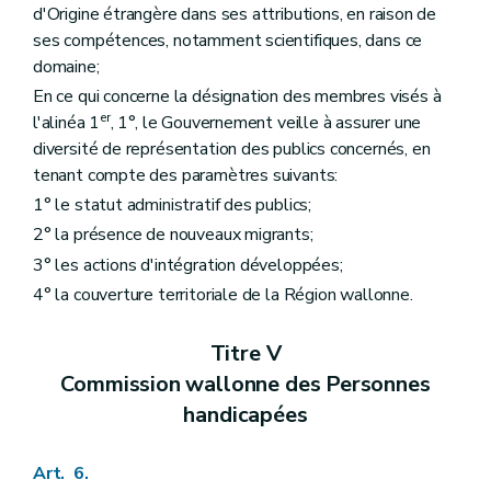
d'Origine étrangère dans ses attributions, en raison de
Sous-section 2
Autorisation provisoire et d'accord de principe
Art. 77
ses compétences, notamment scientifiques, dans ce
Art. 78
domaine;
Section 2
Procédures de suspension, de réduction et de retrait
En ce qui concerne la désignation des membres visés à
Art. 79
Art. 80
er
l'alinéa 1
, 1°, le Gouvernement veille à assurer une
Art. 81
diversité de représentation des publics concernés, en
Art. 82
tenant compte des paramètres suivants:
Section 3
Conditions
re
Sous-section 1
Conditions générales
1° le statut administratif des publics;
Art. 83
2° la présence de nouveaux migrants;
Sous-section 2
Conditions relatives au projet d'accompagnement collectif et au projet d'hébergement collectif
3° les actions d'intégration développées;
Art. 84
Art. 85
4° la couverture territoriale de la Région wallonne.
Sous-section 3
Conditions relatives au règlement d'ordre intérieur
Art. 86
Sous-section 4
Conditions relatives à l'attestation incendie
Titre V
Art. 87
Commission wallonne des Personnes
Sous-section 5
Conditions relatives au projet d'accompagnement individualisé et du cahier de présences
Art. 88
handicapées
Sous-section 6
Conditions relatives au personnel et aux normes d'encadrement
Art. 89
Art. 6.
Art. 90