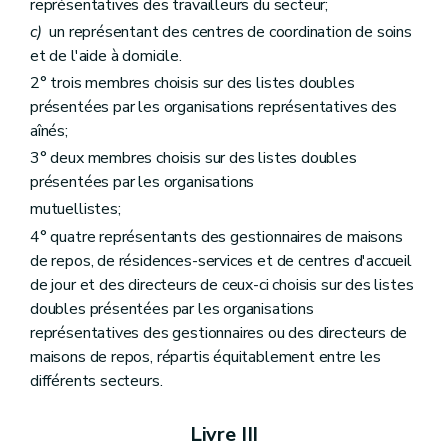
Art. 129
représentatives des travailleurs du secteur;
Art. 130
c)
un représentant des centres de coordination de soins
Art. 131
et de l'aide à domicile.
Section 8
Dispositions transitoires
Art. 132
2° trois membres choisis sur des listes doubles
Titre IV
Médiation de dettes
présentées par les organisations représentatives des
er
Chapitre I
Institutions pratiquant la médiation de dettes
re
aînés;
Section 1
Programmation
Art. 133
3° deux membres choisis sur des listes doubles
Section 2
Agrément
présentées par les organisations
re
Sous-section 1
Procédure d'agrément
Art. 134
mutuellistes;
Art. 135
4° quatre représentants des gestionnaires de maisons
Art. 136
de repos, de résidences-services et de centres d'accueil
Art. 137
de jour et des directeurs de ceux-ci choisis sur des listes
Art. 138
Art. 139
doubles présentées par les organisations
Art. 140
représentatives des gestionnaires ou des directeurs de
Art. 141
maisons de repos, répartis équitablement entre les
Art. 142
Art. 143
différents secteurs.
Section 3
Subventionnement
re
Sous-section 1
Principes généraux
Livre III
Art. 144