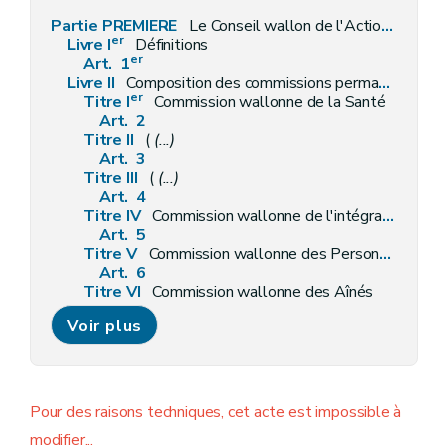
Partie PREMIERE
Le Conseil wallon de l'Action sociale et de la Santé
er
Livre I
Définitions
er
Art. 1
Livre II
Composition des commissions permanentes
er
Titre I
Commission wallonne de la Santé
Art. 2
Titre II
(
(...)
Art. 3
Titre III
(
(...)
Art. 4
Titre IV
Commission wallonne de l'intégration des personnes étrangères ou d'origine étrangère
Art. 5
Titre V
Commission wallonne des Personnes handicapées
Art. 6
Titre VI
Commission wallonne des Aînés
Art. 7
Voir plus
Livre III
Dispositions transversales
er
Titre I
Jetons de présence
Art. 8
Titre II
Secrétariat
Art. 9
Pour des raisons techniques, cet acte est impossible à
Titre III
Suivi des Plaintes
modifier...
Art. 10