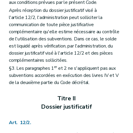
aux conditions prévues par le présent Code.
Art. 248
Art. 249
Après réception du dossier justificatif visé à
Section 2
Procédure
l'article 12/2, l'administration peut solliciter la
Art. 250
communication de toute pièce justificative
Art. 250/1
complémentaire qu'elle estime nécessaire au contrôle
er
Chapitre
I
/1.
Appel à projets initiatives locales d'intégration des personnes étrangères et d'origine étrangère
Art.
250/2
de l'utilisation des subventions. Dans ce cas, le solde
Chapitre II
Subventionnement
est liquidé après vérification, par l'administration, du
Art. 251
dossier justificatif visé à l'article 12/2 et des pièces
Art.
251/1
complémentaires sollicitées.
Titre V
: L'interprétariat en milieu social
er
Chapitre I
Agrément
er
§3. Les paragraphes 1
et 2 ne s'appliquent pas aux
re
Section 1
Conditions
subventions accordées en exécution des livres IV et V
Art. 252
de la deuxième partie du Code décrétal.
Art. 253
Section 2
Procédure
Art. 254
Titre II
Art. 254/1
Chapitre II
Subventionnement
Dossier justificatif
Art. 255
Livre IV
Aides aux familles
er
Art. 12/2.
Titre I
Définitions
Art. 256