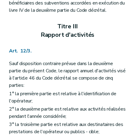
Chapitre IV
Rapport d'activité
bénéficiaires des subventions accordées en exécution du
Art. 288
livre IV de la deuxième partie du Code décrétal.
Chapitre V
Dispositions transitoires
Art. 289
Art. 290
Titre III
Titre III
Centre et fédération de centres de planning et de consultation familiale et conjugale
er
Rapport d'activités
Chapitre I
Informations et données anonymes à caractère épidémiologique
Art. 291
Chapitre II
Centres de planning et de consultation familiale et conjugale
Art. 12/3.
re
Section 1
Définitions
Art. 292
Section 2
Le projet de Centre de planning familial
Sauf disposition contraire prévue dans la deuxième
Art. 293
partie du présent Code, le rapport annuel d'activités visé
Section 3
Activités des centres de planning familial
à l'article 46 du Code décrétal se compose de cinq
re
Sous-section 1
Pôle accueil et gestion des demandes
parties:
Art. 294
Sous-section 2
Pôle accompagnement pluridisciplinaire
1° la première partie est relative à l'identification de
Art. 295
l'opérateur;
Art. 296
2° la deuxième partie est relative aux activités réalisées
Art. 297
Sous-section 3
Pôle information et éducation
pendant l'année considérée;
Art. 298
3° la troisième partie est relative aux destinataires des
Art. 299
prestations de l'opérateur ou publics - cible;
Sous-section 4
Pôle communication