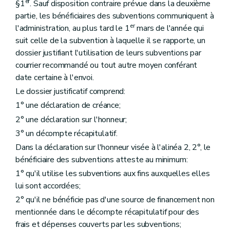
Titre II
Espaces-Rencontres
er
§1
. Sauf disposition contraire prévue dans la deuxième
er
Chapitre I
Dispositions générales
partie, les bénéficiaires des subventions communiquent à
Art. 257
er
l'administration, au plus tard le 1
mars de l'année qui
Chapitre II
Agrément des Services
re
suit celle de la subvention à laquelle il se rapporte, un
Section 1
Conditions
Art. 258
dossier justifiant l'utilisation de leurs subventions par
Art. 259
courrier recommandé ou tout autre moyen conférant
Art. 260
date certaine à l'envoi.
Art. 261
Art. 262
Le dossier justificatif comprend:
Section 2
Procédure d'octroi
1° une déclaration de créance;
Art. 263
Art. 264
2° une déclaration sur l'honneur;
Art. 265
3° un décompte récapitulatif.
Section 3
Suspension, retrait
Dans la déclaration sur l'honneur visée à l'alinéa 2, 2°, le
Art. 266
Art. 267
bénéficiaire des subventions atteste au minimum:
Art. 268
1° qu'il utilise les subventions aux fins auxquelles elles
Chapitre III
Subventionnement des Services
lui sont accordées;
re
Section 1
Dispositions générales
Art. 269
2° qu'il ne bénéficie pas d'une source de financement non
Art. 270
mentionnée dans le décompte récapitulatif pour des
Section 2
Types de subventions
frais et dépenses couverts par les subventions;
re
Sous-section 1
Subventions pour frais de personnel