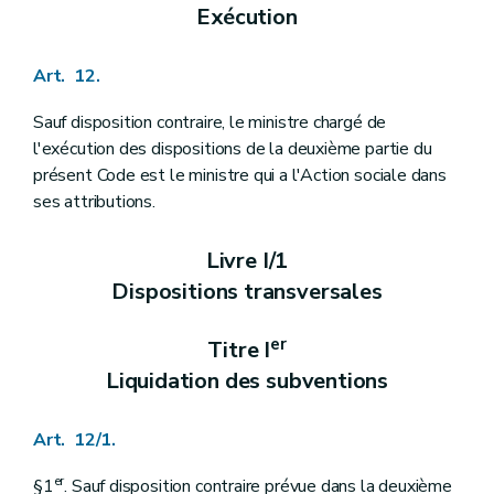
Sous-section 2
Subvention pour frais de fonctionnement
Exécution
Art. 223
Art. 224
Art. 225
Art. 12.
Art. 226
Section 3
Conditions et modalités d'octroi
Sauf disposition contraire, le ministre chargé de
Art. 227
l'exécution des dispositions de la deuxième partie du
Art. 228
présent Code est le ministre qui a l'Action sociale dans
Titre VII
Intégration socio-professionnelle
er
Chapitre I
Dispositions générales
ses attributions.
Art. 229
Chapitre II
Subventionnement
Livre I/1
re
Section 1
Conditions
Art. 230
Dispositions transversales
Art. 231
Art. 232
er
Art. 233
Titre I
Section 2
Procédure d'octroi
Liquidation des subventions
Art. 234
Art. 235
Livre III
. Intégration des personnes étrangères ou d'origine étrangère
Art. 12/1.
er
Titre I
: Dispositions générales
Art. 236
er
§1
. Sauf disposition contraire prévue dans la deuxième
Titre II
: Le parcours d'accueil