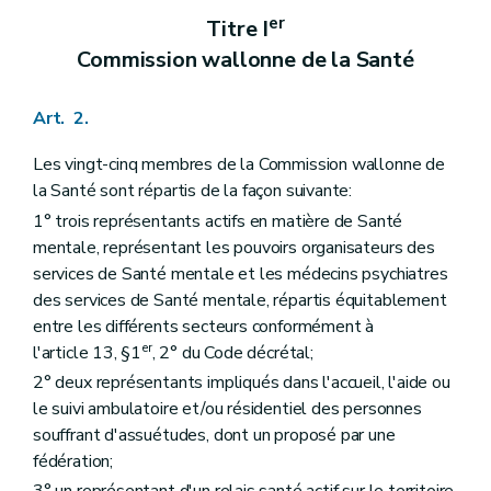
Art. 33
er
Titre I
Art. 34
Section 2
Ordre de priorité dans l'octroi des subventions
Commission wallonne de la Santé
Art. 35
Section 3
Conditions et modalités d'octroi
Art. 36
Art. 2.
Art. 37
Chapitre IV
Rapport d'activités
Les vingt-cinq membres de la Commission wallonne de
Art. 38
la Santé sont répartis de la façon suivante:
er
Titre
I
/1
Épiceries sociales et restaurants sociaux
er
1° trois représentants actifs en matière de Santé
Chapitre
I
Dispositions générales
Art.
38/1
mentale, représentant les pouvoirs organisateurs des
Chapitre
II
Agrément
services de Santé mentale et les médecins psychiatres
re
Section
1
Conditions d'octroi
des services de Santé mentale, répartis équitablement
Art.
38/2
Art.
38/3
entre les différents secteurs conformément à
Art.
38/4
er
l'article 13, §1
, 2° du Code décrétal;
Section
2
Procédure d'octroi et de retrait
2° deux représentants impliqués dans l'accueil, l'aide ou
Art.
38/5
le suivi ambulatoire et/ou résidentiel des personnes
Art.
38/6
Art.
38/7
souffrant d'assuétudes, dont un proposé par une
Art.
38/8
fédération;
Section
3
Programmation
3° un représentant d'un relais santé actif sur le territoire