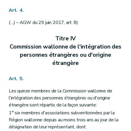
Sous-section 2
Subventions pour frais de fonctionnement
Art. 4.
Art. 55
Art. 56
Art. 57
(...)
– AGW du 29 juin 2017, art. 8)
Sous-section 3
Subventions pour développement de projets
Art. 58
Titre IV
Art. 59
Art. 60
Commission wallonne de l'intégration des
Art. 61
personnes étrangères ou d'origine
Art. 62
Art. 63
étrangère
Section 2
Conditions et modalités d'octroi
Art. 64
Art. 65
Art. 5.
Art. 66
Section 3
Rapport d'activités
Les quinze membres de la Commission wallonne de
Art. 67
l'intégration des personnes étrangères ou d'origine
Art. 68
étrangère sont répartis de la façon suivante:
Titre
II/1
Services d'aide et de soins aux personnes prostituées
er
Chapitre
I
Définitions
1° six membres d'associations subventionnées par la
Art.
68/1
Région wallonne depuis au moins trois ans au jour de la
Chapitre
II
Agrément
re
désignation de leur représentant, dont:
Section
1
Conditions d'octroi