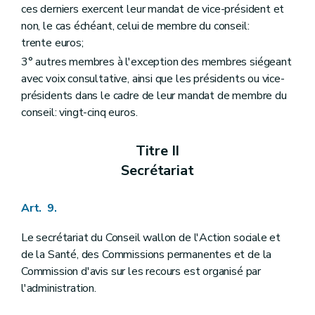
ces derniers exercent leur mandat de vice-président et
Art. 162
Section 2
Subventionnement
non, le cas échéant, celui de membre du conseil:
re
Sous-section 1
Types de subventions
trente euros;
Art. 163
3° autres membres à l'exception des membres siégeant
Art. 164
Art. 165
avec voix consultative, ainsi que les présidents ou vice-
Sous-section 2
Modalités d'octroi
présidents dans le cadre de leur mandat de membre du
Art. 166
conseil: vingt-cinq euros.
Art. 167
Art. 168
Chapitre III
Observatoire du crédit et de l'endettement
Titre II
re
Section 1
Reconnaissance
Secrétariat
Art. 169
Art. 170
Section 2
Subventionnement
Art. 9.
re
Sous-section 1
Types de subventions
Art. 171
Le secrétariat du Conseil wallon de l'Action sociale et
Art. 172
Art. 173
de la Santé, des Commissions permanentes et de la
Sous-section 2
Modalités d'octroi
Commission d'avis sur les recours est organisé par
Art. 174
l'administration.
Art. 175
Art. 176