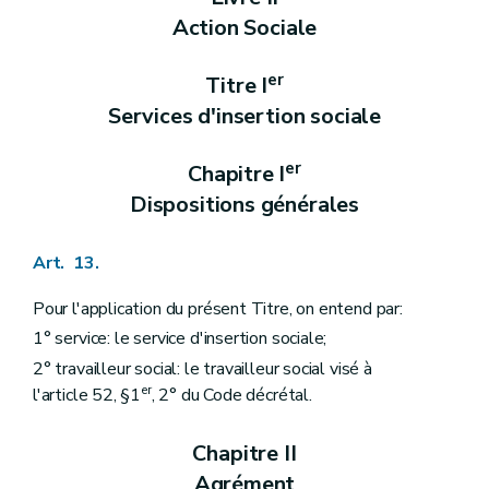
Chapitre III
Fédérations de centres de planning familial
Action Sociale
Art. 317
Chapitre IV
Dispositions transitoires
er
Art. 318
Titre I
Art. 319
Services d'insertion sociale
Titre IV
Service d'aide aux familles et aux ainés
er
Chapitre I
Dispositions générales
Art. 320
er
Chapitre I
Art. 321
Dispositions générales
Art. 322
Art. 323
Art. 324
Art. 13.
Art. 325
Art. 326
Chapitre II
Comité d'accompagnement des formations
Pour l'application du présent Titre, on entend par:
Art. 327
1° service: le service d'insertion sociale;
Art. 328
2° travailleur social: le travailleur social visé à
Chapitre III
Agrément
re
Section 1
Principe général
er
l'article 52, §1
, 2° du Code décrétal.
Art. 329
Section 2
Conditions
Chapitre II
Art. 330
Art. 331
Agrément