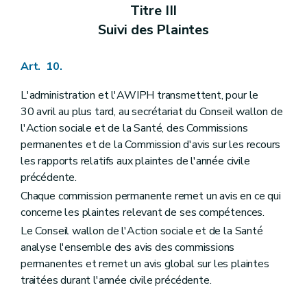
Chapitre IV
Contrôle et publicité
Titre III
Art. 177
Suivi des Plaintes
Art. 178
Art. 179
Art. 180
Art. 10.
Chapitre V
Comité de coordination des actions de prévention et de lutte contre le surendettement
Art. 181
Chapitre VI
Disposition transitoire
L'administration et l'AWIPH transmettent, pour le
Art. 182
30 avril au plus tard, au secrétariat du Conseil wallon de
Titre V
Centres de service social
l'Action sociale et de la Santé, des Commissions
er
Chapitre I
Définitions et missions
permanentes et de la Commission d'avis sur les recours
Art. 183
Art. 184
les rapports relatifs aux plaintes de l'année civile
Art. 185
précédente.
Chapitre II
Agrément
Chaque commission permanente remet un avis en ce qui
re
Section 1
Conditions d'octroi
Art. 186
concerne les plaintes relevant de ses compétences.
Section 2
Procédure
Le Conseil wallon de l'Action sociale et de la Santé
Art. 187
analyse l'ensemble des avis des commissions
Art. 188
Section 3
Suspension, retrait
permanentes et remet un avis global sur les plaintes
Art. 189
traitées durant l'année civile précédente.
Art. 190
Art. 191