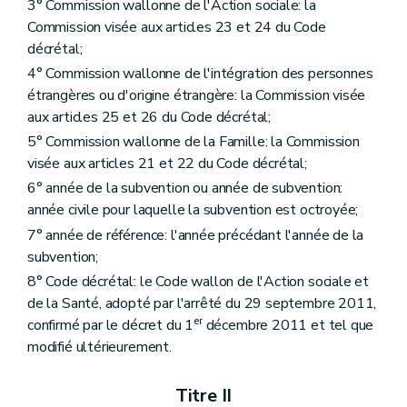
Sous-section 3
Conditions relatives à l'organisation de permanences
3° Commission wallonne de l'Action sociale: la
Art. 206
Commission visée aux articles 23 et 24 du Code
Section 2
Procédure d'octroi
décrétal;
Art. 207
Art. 208
4° Commission wallonne de l'intégration des personnes
Art. 209
étrangères ou d'origine étrangère: la Commission visée
Section 3
Procédure de retrait
aux articles 25 et 26 du Code décrétal;
Art. 210
Art. 211
5° Commission wallonne de la Famille: la Commission
Art. 212
visée aux articles 21 et 22 du Code décrétal;
Chapitre III
Subventionnement
6° année de la subvention ou année de subvention:
re
Section 1
Catégories de services
Art. 213
année civile pour laquelle la subvention est octroyée;
Art. 214
7° année de référence: l'année précédant l'année de la
Art. 215
subvention;
Art. 216
Section 2
Types de subventions
8° Code décrétal: le Code wallon de l'Action sociale et
re
Sous-section 1
Subvention pour frais de personnel
de la Santé, adopté par l'arrêté du 29 septembre 2011,
Art. 217
er
confirmé par le décret du 1
décembre 2011 et tel que
Art. 218
modifié ultérieurement.
Art. 219
Art. 220
Art. 221
Titre II
Art. 222