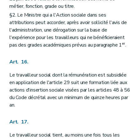
Art. 361
métier, fonction, grade ou titre.
Art. 362
Art. 363
§2. Le Ministre qui a l'Action sociale dans ses
Art. 364
attributions peut accorder, après avoir sollicité l'avis de
Livre V
Intégration des Personnes handicapées
l'administration, une dérogation sur la base de
er
Titre I
Dispositions générales
er
Chapitre I
Définitions
l'expérience pour les travailleurs qui ne bénéficieraient
Art. 365
er
pas des grades académiques prévus au paragraphe 1
.
Chapitre II
Exécution
Art. 366
Titre II
Gestion et fonctionnement de l'AWIPH
Art. 16.
er
Chapitre I
Organes d'administration
re
Section 1
Bureaux régionaux
Le travailleur social dont la rémunération est subsidiée
Art. 367
en application de l'article 29 suit une formation liée aux
Chapitre II
Organes de gestion et d'avis
re
actions d'insertion sociale visées par les articles 48 à 56
Section 1
Comité de gestion
re
Sous-section 1
Jetons de présence et indemnités
du Code décrétal avec un minimum de quinze heures par
Art. 368
an.
Art. 369
Art. 370
Sous-section 2
Règlement d'ordre intérieur
Art. 17.
Art. 371
Section 2
Conseils d'avis
Le travailleur social tient, au moins une fois tous les
re
Sous-section 1
Missions