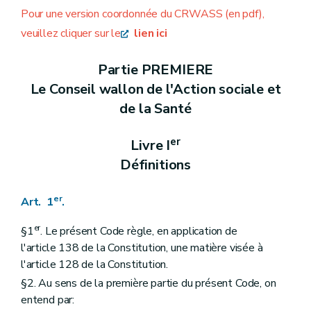
Partie DEUXIEME
DISPOSITIONS SECTORIELLES
Pour une version coordonnée du CRWASS (en pdf),
er
Livre I
Dispositions introductives
veuillez cliquer sur le
lien ici
er
Titre I
Définitions générales
Art. 11
Titre II
Exécution
Partie PREMIERE
Art. 12
Le Conseil wallon de l'Action sociale et
Livre I/1
Dispositions transversales
er
Titre I
Liquidation des subventions
de la Santé
Art. 12/1
Titre II
Dossier justificatif
er
Art. 12/2
Livre I
Titre III
Rapport d'activités
Définitions
Art. 12/3
Livre II
Action Sociale
er
Titre I
Services d'insertion sociale
er
Art. 1
.
er
Chapitre I
Dispositions générales
Art. 13
er
§1
. Le présent Code règle, en application de
Chapitre II
Agrément
re
l'article 138 de la Constitution, une matière visée à
Section 1
Conditions d'octroi
re
Sous-section 1
Conditions relatives au public
l'article 128 de la Constitution.
Art. 14
§2. Au sens de la première partie du présent Code, on
Sous-section 2
Conditions relatives au travailleur social
entend par:
Art. 15