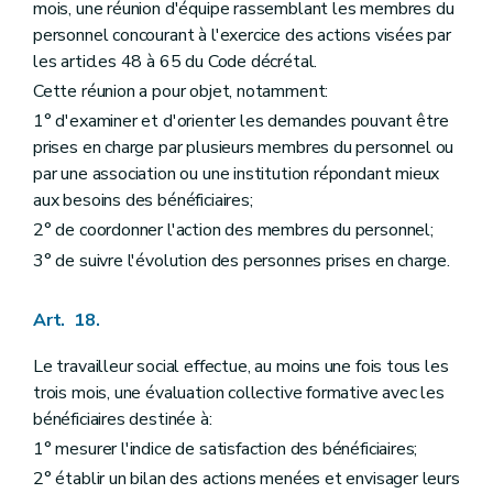
mois, une réunion d'équipe rassemblant les membres du
Art. 372
Art. 373
personnel concourant à l'exercice des actions visées par
Art. 374
les articles 48 à 65 du Code décrétal.
Art. 375
Cette réunion a pour objet, notamment:
Sous-section 2
Fonctionnement
Art. 376
1° d'examiner et d'orienter les demandes pouvant être
Art. 377
prises en charge par plusieurs membres du personnel ou
Art. 378
par une association ou une institution répondant mieux
Sous-section 3
Jetons de présence et indemnités
Art. 379
aux besoins des bénéficiaires;
Art. 380
2° de coordonner l'action des membres du personnel;
Art. 381
3° de suivre l'évolution des personnes prises en charge.
Sous-section 4
Règlement d'ordre intérieur
Art. 382
Art. 383
Art. 18.
Section 3
Organes de contrôle
re
Sous-section 1
Comité financier
Le travailleur social effectue, au moins une fois tous les
Art. 384
Art. 385
trois mois, une évaluation collective formative avec les
Art. 386
bénéficiaires destinée à:
Sous-section 2
Modalités de contrôle du Commissaire du Gouvernement et du délégué du ministre du Budget
1° mesurer l'indice de satisfaction des bénéficiaires;
Art. 387
Art. 388
2° établir un bilan des actions menées et envisager leurs