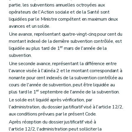
er
partie, les subventions annuelles octroyées aux
Chapitre I
Organisation
Art. 237
opérateurs de l'Action sociale et de la Santé sont
Art. 237/1
liquidées par le Ministre compétent en maximum deux
Art. 237/2
avances et un solde.
Art. 237/3
Art. 237/4
Une avance, représentant quatre-vingt-cinq pour cent du
Art. 237/5
montant indexé de la dernière subvention contrôlée, est
Art. 237/6
er
liquidée au plus tard de 1
mars de l'année de la
Art. 237/7
subvention.
Art. 237/8
Art. 237/9
Une seconde avance, représentant la différence entre
Chapitre II
Obligations
l'avance visée à l'alinéa 2 et le montant correspondant à
Art. 238
nonante pour cent indexés de la subvention contrôlée au
Art. 238/1
Art.
238/2
cours de l'année de subvention, peut être liquidée au
Chapitre III
(
(...)
er
plus tard le 1
septembre de l'année de la subvention.
Art.
239
Le solde est liquidé après vérification, par
Art.
239/1
Chapitre IV
Sanctions
l'administration, du dossier justificatif visé à l'article 12/2,
Art. 240
aux conditions prévues par le présent Code.
Art. 240/1
Après réception du dossier justificatif visé à
Art. 240/2
Art. 240/3
l'article 12/2, l'administration peut solliciter la