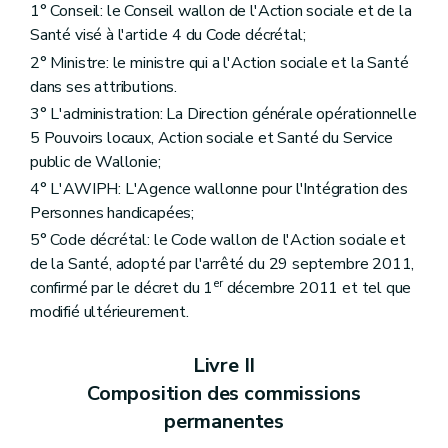
Art. 16
1° Conseil: le Conseil wallon de l'Action sociale et de la
Art. 17
Santé visé à l'article 4 du Code décrétal;
Art. 18
Art. 19
2° Ministre: le ministre qui a l'Action sociale et la Santé
Sous-section 3
Conditions relatives au volontariat
dans ses attributions.
Art. 20
3° L'administration: La Direction générale opérationnelle
Section 2
Procédure d'octroi
Art. 21
5 Pouvoirs locaux, Action sociale et Santé du Service
Art. 22
public de Wallonie;
Art. 23
4° L'AWIPH: L'Agence wallonne pour l'Intégration des
Art. 24
Personnes handicapées;
Art. 25
Section 3
Suspension, retrait
5° Code décrétal: le Code wallon de l'Action sociale et
Art. 26
de la Santé, adopté par l'arrêté du 29 septembre 2011,
Art. 27
er
confirmé par le décret du 1
décembre 2011 et tel que
Art. 28
Chapitre III
Subventionnement
modifié ultérieurement.
re
Section 1
Types de subventions
re
Sous-section 1
Subventions pour frais de personnel
Livre II
Art. 29
Art. 30
Composition des commissions
Art. 31
permanentes
Art. 32
Sous-section 2
Subventions pour frais de fonctionnement