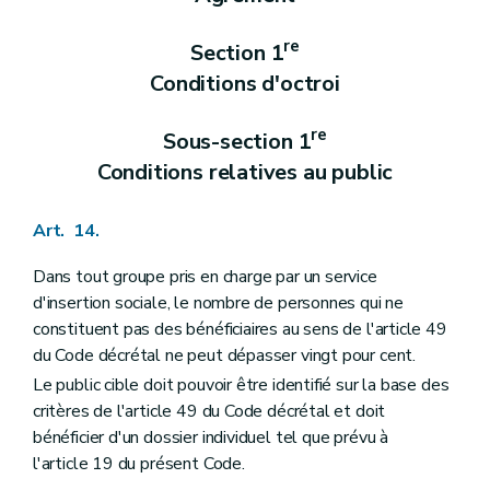
Art. 332
Chapitre IV
Subventionnement
re
re
Section 1
Contingent de service
Section 1
Art. 333
Conditions d'octroi
Art. 334
Art. 335
Art. 336
re
Sous-section 1
Art. 337
Conditions relatives au public
Art. 338
Section 2
Types de subventions et conditions spécifiques d'octroi
re
Sous-section 1
Subventions pour cours, réunions et distribution de repas
Art. 14.
Art. 339
Art. 339/1
Dans tout groupe pris en charge par un service
Art. 340
Sous-section 2
Subvention pour l'aide à la vie quotidienne
d'insertion sociale, le nombre de personnes qui ne
Art. 341
constituent pas des bénéficiaires au sens de l'article 49
Sous-section 3
Subvention supplémentaire pour communes à faible densité de population
du Code décrétal ne peut dépasser vingt pour cent.
Art. 342
Sous-section 4
Subvention forfaitaire pour personnel administratif
Le public cible doit pouvoir être identifié sur la base des
Art. 343
critères de l'article 49 du Code décrétal et doit
Sous-section 5
Subvention forfaitaire pour responsable de l'accompagnement
bénéficier d'un dossier individuel tel que prévu à
Art. 344
l'article 19 du présent Code.
Sous-section 6
Subvention forfaitaire pour gardes à domicile
Art. 345