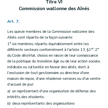
Titre VI
Art. 111
Art. 112
Commission wallonne des Aînés
Sous-section 2
Modalités d'octroi
Art. 113
Art. 114
Art. 7.
Sous-section 3
Réduction et suppression
Art. 115
Les quinze membres de la Commission wallonne des
Art. 116
Aînés sont répartis de la façon suivante:
Art. 117
Art. 118
1° six membres, répartis équitablement entre les
Art. 119
er
différents secteurs conformément à l'article 13, §1
, 2°
Art. 120
du Code décrétal, choisis en raison de leur connaissance
Art. 121
de la politique du troisième âge ou de leur action sociale,
Art. 122
Art. 123
médicale ou culturelle en faveur des aînés, dont, à
Sous-section 4
Dérogations
l'exclusion de tout gestionnaire ou directeur d'une
Art. 124
maison de repos, d'une résidence-services ou d'un centre
Section 6
Participation financière des bénéficiaires
d'accueil de jour:
Art. 125
Art. 126
a)
un représentant d'une organisation de défense des
Art. 127
intérêts des résidents;
Art. 128
b)
deux représentants des organisations
Section 7
Fermeture