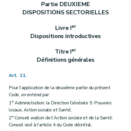
Partie DEUXIEME
Art. 192
Chapitre III
Subventionnement
DISPOSITIONS SECTORIELLES
Art. 193
Art. 194
Art. 195
er
Livre I
Art. 196
Dispositions introductives
Chapitre IV
Contrôle
Art. 197
Art. 198
er
Titre I
Chapitre V
Disposition transitoire
Définitions générales
Art. 199
Titre VI
Services d'aide sociale aux justiciables
er
Chapitre I
Disposition générale
Art. 11.
Art. 200
Chapitre II
Agrément
re
Section 1
Conditions d'octroi
Pour l'application de la deuxième partie du présent
re
Sous-section 1
Conditions relatives au personnel
Code, on entend par:
Art. 201
1° Administration: la Direction Générale 5: Pouvoirs
Art. 202
Art. 203
locaux, Action sociale et Santé;
Sous-section 2
Conditions relatives à l'aménagement des locaux
2° Conseil wallon de l'Action sociale et de la Santé:
Art. 204
Conseil visé à l'article 4 du Code décrétal;
Art. 205