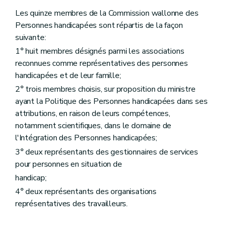
Art. 91
Art. 92
Les quinze membres de la Commission wallonne des
Section 4
Programmation
Personnes handicapées sont répartis de la façon
Art. 93
suivante:
Section 5
Subventionnement
re
Sous-section 1
Types de subventions
1° huit membres désignés parmi les associations
Art. 94
reconnues comme représentatives des personnes
Art. 95
handicapées et de leur famille;
Art. 96
Art. 97
2° trois membres choisis, sur proposition du ministre
Art. 98
ayant la Politique des Personnes handicapées dans ses
Art. 99
attributions, en raison de leurs compétences,
Art. 100
notamment scientifiques, dans le domaine de
Art.
100/1
Art. 101
l'Intégration des Personnes handicapées;
Art. 102
3° deux représentants des gestionnaires de services
Art. 103
pour personnes en situation de
Art. 104
Art. 105
handicap;
Art. 106
4° deux représentants des organisations
Art. 107
représentatives des travailleurs.
Art. 108
Art. 109
Art. 110