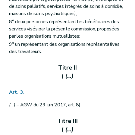
Art. 40
de soins palliatifs, services intégrés de soins à domicile,
Chapitre II
Reconnaissance
maisons de soins psychiatriques);
re
Section 1
Conditions générales de reconnaissance
Art. 41
8° deux personnes représentant les bénéficiaires des
re
Sous-section 1
Conditions relatives au coordinateur
services visés par la présente commission, proposées
Art. 42
par les organisations mutuellistes;
Art. 43
Art. 44
9° un représentant des organisations représentatives
Sous-section 2
Conditions relatives au processus d'évaluation
des travailleurs.
Art. 45
Art. 46
Sous-section 3
Conditions relatives au volontariat
Titre II
Art. 47
(
(...)
Section 2
Retrait de la reconnaissance
Art. 48
Chapitre III
Subventionnement
Art. 3.
re
Section 1
Types de subventions
re
Sous-section 1
Subventions pour frais de personnel
(...)
– AGW du 29 juin 2017, art. 8)
Art. 49
Art. 50
Art. 51
Titre III
Art. 52
Art. 53
(
(...)
Art. 54