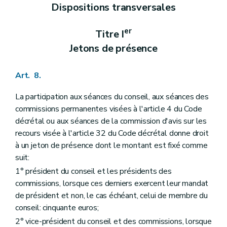
Art. 145
Dispositions transversales
Art. 146
Sous-section 2
Partie forfaitaire de la subvention
er
Titre I
Art. 147
Art. 148
Jetons de présence
Sous-section 3
Partie variable de la subvention
Art. 149
Art. 150
Art. 8.
Art. 151
Art. 152
La participation aux séances du conseil, aux séances des
Art. 153
commissions permanentes visées à l'article 4 du Code
Sous-section 4
Modalités et procédure d'octroi
Art. 154
décrétal ou aux séances de la commission d'avis sur les
Art. 155
recours visée à l'article 32 du Code décrétal donne droit
Art. 156
à un jeton de présence dont le montant est fixé comme
Chapitre II
Centres de référence
re
suit:
Section 1
Agrément
re
Sous-section 1
Procédure et conditions d'octroi
1° président du conseil et les présidents des
Art. 157
commissions, lorsque ces derniers exercent leur mandat
Art. 158
de président et non, le cas échéant, celui de membre du
Art. 159
Art. 160
conseil: cinquante euros;
Sous-section 2
Procédure et conditions de refus ou de retrait
2° vice-président du conseil et des commissions, lorsque
Art. 161