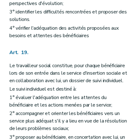
Chapitre III
Dispositions comptables et budgétaires
perspectives d'évolution;
re
Section 1
Principes généraux
Art. 389
3° identifier les difficultés rencontrées et proposer des
Art. 390
solutions.
Art. 391
4° vérifier l'adéquation des activités proposées aux
Section 2
Plan comptable
besoins et attentes des bénéficiaires
Art. 392
Section 3
Exécution
Art. 393
Art. 19.
Section 4
Règles d'évaluation et d'affectation du résultat comptable
Art. 394
Art. 395
Le travailleur social constitue, pour chaque bénéficiaire
Art. 396
lors de son entrée dans le service d'insertion sociale et
Art. 397
en collaboration avec lui, un dossier de suivi individuel.
Art. 398
Le suivi individuel est destiné à:
Art. 399
Chapitre IV
Dispositions en matière de personnel
1° évaluer l'adéquation entre les attentes du
re
Section 1
Cadre organique
bénéficiaire et les actions menées par le service;
Art. 400
Art. 401
2° accompagner et orienter les bénéficiaires vers un
Section 2
Comité de concertation de base
service plus adéquat s'il y a lieu en vue de la résolution
re
Sous-section 1
Création
de leurs problèmes sociaux;
Art. 402
Sous-section 2
Composition de la délégation de l'autorité
3° proposer au bénéficiaire, en concertation avec lui, un