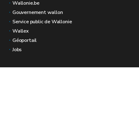
Wallonie.be
Gouvernement wallon
Service public de Wallonie
Wallex
Géoportail
Jobs
Nous contacter
Espaces Wallonie
Presse
Introduire une plainte au SPW
Signaler une irrégularité