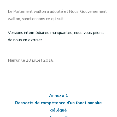
Annexe
Annexe
Annexe
Le Parlement wallon a adopté et Nous, Gouvernement
Annexe
wallon, sanctionnons ce qui suit:
Annexe
Annexe
Annexe
Versions intermédiaires manquantes, nous vous prions
Annexe
Annexe
de nous en excuser...
Annexe
Annexe
Annexe
Namur, le 20 juillet 2016.
Annexe 1
Ressorts de compétence d'un fonctionnaire
délégué