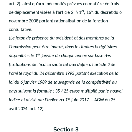
Annexe 3
art. 2), ainsi qu’aux indemnités prévues en matière de frais
Annexe 4
Annexe 5
er
de déplacement visées à l’article 2, § 1
, 16°, du décret du 6
Annexe 6
novembre 2008 portant rationalisation de la fonction
Annexe 7
Annexe 8
consultative.
Annexe 9
(
Le jeton de présence du président et des membres de la
Annexe 10
Annexe 11
Commission peut être indexé, dans les limites budgétaires
Annexe 12
er
Annexe 13
disponibles le 1
janvier de chaque année sur base des
Annexe 14
fluctuations de l'indice santé tel que défini à l'article 2 de
Annexe 15
Annexe 16
l'arrêté royal du 24 décembre 1993 portant exécution de la
Annexe 17
loi du 6 janvier 1989 de sauvegarde de la compétitivité du
Annexe 18
Annexe 19
pays suivant la formule : 35 / 25 euros multiplié par le nouvel
Annexe 20
er
.
indice et divisé par l'indice au 1
Annexe 21
juin 2017
– AGW du 25
Annexe 22
avril 2024, art. 12)
Annexe 23
Annexe 24
Annexe 25
Section 3
Annexe 26