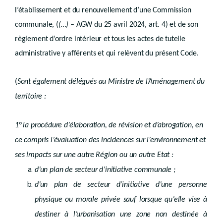
Art. R.I.12-7
l’établissement et du renouvellement d’une Commission
Section 7
Subvention relative à la Conférence permanente du développement territorial
Art. R.I.12-8
communale, (
(…)
– AGW du 25 avril 2024, art. 4) et de son
Chapitre 6
Modalités d’envoi et calcul des délais
règlement d’ordre intérieur et tous les actes de tutelle
Art. R.I.13-1
Chapitre 7
Droit transitoire
administrative y afférents et qui relèvent du présent Code.
re
Section 1
Commissions
Section 2
Agréments
(
Sont également délégués au Ministre de l’Aménagement du
Section 3
territoire :
Subventions
Livre II
1° la procédure d’élaboration, de révision et d’abrogation, en
PLANIFICATION
ce compris l’évaluation des incidences sur l’environnement et
er
Titre 1
schémas
ses impacts sur une autre Région ou un autre Etat :
er
Chapitre 1
Schéma de développement du territoire
re
Section 1
Définition et contenu
d’un plan de secteur d’initiative communale ;
Section 2
Procédure
d’un plan de secteur d’initiative d’une personne
Section 3
Révision
Chapitre 2
Schéma de développement pluricommunal
physique ou morale privée sauf lorsque qu’elle vise à
re
Section 1
Définition et contenu
destiner à l’urbanisation une zone non destinée à
Section 2
Procédure