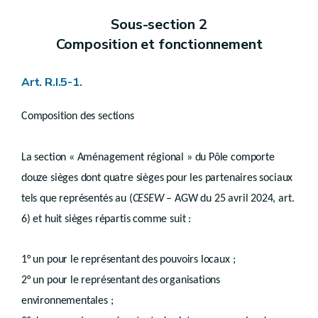
er
Chapitre 1
Généralités
Sous-section 2
Chapitre 2
Contenu
Chapitre 3
Procédure
Composition et fonctionnement
Titre 3
Dispositions communes
er
Chapitre 1
Révision et abrogation
Chapitre 2
Effets juridiques
Art. R.I.5-1.
Chapitre 3
Hiérarchie
er
Section 1
Lien entre le guide régional et le guide communal
Composition des sections
Section 2
Lien entre les schémas et les guides
Titre 4
Droit transitoire
er
Chapitre 1
Règlements régionaux d’urbanisme
La section « Aménagement régional » du Pôle comporte
Chapitre 2
Règlements communaux d’urbanisme
Livre IV
PERMIS ET CERTIFICATS D’URBANISME
douze sièges dont quatre sièges pour les partenaires sociaux
er
Titre 1
Généralités
er
tels que représentés au (
CESEW
– AGW du 25 avril 2024, art.
Chapitre 1
Notions
Art. R.IV.1-1
6) et huit sièges répartis comme suit :
Art. R.IV.1-2
Chapitre 2
Actes soumis à permis d’urbanisation
Chapitre 3
Actes et travaux soumis à permis d’urbanisme
1° un pour le représentant des pouvoirs locaux ;
Art. R.IV.4-1
Art. R.IV.4-2
2° un pour le représentant des organisations
Art. R.IV.4-3
environnementales ;
Art. R.IV.4-4