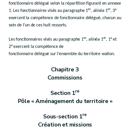
Art. R.II.54/11-1
fonctionnaire délégué selon la répartition figurant en annexe
Chapitre 5
Effets juridiques
er
er
1. Les fonctionnaires visés au paragraphe 1
, alinéa 1
, 3°
re
Section 1
Généralités
exercent la compétence de fonctionnaire délégué, chacun au
Titre 3
Droit transitoire
er
Chapitre 1
Schéma de développement de l'espace régional
sein de l’un de ces huit ressorts.
Chapitre 2
Schémas communaux
re
Section 1
Schéma de structure communal
er
er
Les fonctionnaires visés au paragraphe 1
, alinéa 1
, 1° et
Section 2
Rapport urbanistique et environnemental
Chapitre 3
Plans d'aménagement
2° exercent la compétence de
re
Section 1
Plan de secteur
fonctionnaire délégué sur l’ensemble du territoire wallon.
re
Sous-section 1
Destination et prescriptions générales des zones
Sous-section 2
Procédure
Chapitre 3
Section 2
Plan communal d'aménagement
re
Sous-section 1
Portée juridique
Commissions
Art. R.II.66-1
Sous-section 2
Procédure
Chapitre 4
Autres plans et schémas
re
Section 1
Livre III
GUIDES D’URBANISME
Pôle « Aménagement du territoire »
er
Titre 1
Guide régional d’urbanisme
er
Chapitre 1
Généralités
Chapitre 2
Contenu
re
Sous-section 1
Chapitre 3
Procédure
Création et missions
Art. R.III.3-1
Titre 2
Guide communal d’urbanisme