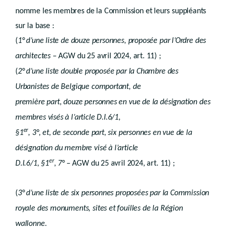
er
Chapitre 1
Indemnisation des moins-values
nomme les membres de la Commission et leurs suppléants
re
Section 1
Principe
Section 2
Absence d’indemnisation
sur la base :
Section 3
Réduction ou refus d’indemnisation
(
1° d’une liste de douze personnes, proposée par l’Ordre des
Section 4
Naissance du droit à l’indemnisation
Section 5
Calcul de l’indemnité
architectes
– AGW du 25 avril 2024, art. 11) ;
Section 6
Procédure
(
2° d’une liste double proposée par la Chambre des
Section 7
Exécution de l’obligation d’indemnisation
Section 8
Droit transitoire
Urbanistes de Belgique comportant, de
Chapitre 2
Régime des bénéfices résultant de la planification
première part, douze personnes en vue de la désignation des
ère
Section 1
Taxe régionale
ère
Sous-section 1
membres visés à l’article D.I.6/1,
Fondement, exemptions et suspensions
Art. R.VI.50-1
er
§1
, 3°, et, de seconde part, six personnes en vue de la
Art. R.VI.51-1
Art. R.VI.51-2
désignation du membre visé à l’article
Art. R.VI.51-3
er
D.I.6/1, §1
, 7°
– AGW du 25 avril 2024, art. 11) ;
Sous-section 2
Redevable
Sous-section 3
Calcul de la taxe
Sous-section 4
Registre des bénéfices fonciers
(
3° d’une liste de six personnes proposées par la Commission
Art. R.VI.56-1
Art. R.VI.56-2
royale des monuments, sites et fouilles de la Région
Sous-section 5
Etablissement, perception, recouvrement, délais de paiement et recours
wallonne.