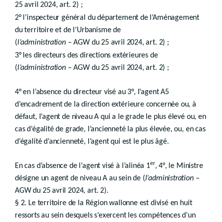
Art. R.II.51-1
25 avril 2024, art. 2) ;
Sous-section 2
2° l’inspecteur général du département de l’Aménagement
Révision de plan de secteur en vue de l'inscrip
du territoire et de l’Urbanisme de
(
l’administration
– AGW du 25 avril 2024, art. 2) ;
Art. R.II.52-1
3° les directeurs des directions extérieures de
Section 5
Procédure d'élaboration
(
l’administration
– AGW du 25 avril 2024, art. 2) ;
Chapitre 4
Procédure conjointe plan-permis
Section
ère
1
. Champ d’application – AGW du 25 avril 2024, art. 35
4° en l’absence du directeur visé au 3°, l’agent A5
Section 2. Introduction de la demande conjointe – AGW du 25 avril 2024, art. 36
Sous-section 1ère. Introduction de la demande de révision du plan de secteur
d’encadrement de la direction extérieure concernée ou, à
Sous-section 2. Evaluation conjointe des incidences
défaut, l’agent de niveau A qui a le grade le plus élevé ou, en
Art. R.II.54/4-1
cas d’égalité de grade, l’ancienneté la plus élevée, ou, en cas
Art. R.II.54/5-1
Art. R.II.54/5-2
d’égalité d’ancienneté, l’agent qui est le plus âgé.
Sous-section 3. Introduction de la demande de permis
Art. R.II.54/7-1
er
En cas d’absence de l’agent visé à l’alinéa 1
, 4°, le Ministre
Section 3. Instruction de la demande conjointe
Art. R.II.54/8-1
désigne un agent de niveau A au sein de (
l’administration
–
Section 4. Décision
AGW du 25 avril 2024, art. 2).
Art. R.II.54/9-1
§ 2. Le territoire de la Région wallonne est divisé en huit
Art. R.II.54/9-2
ressorts au sein desquels s’exercent les compétences d’un
Art. R.II.54/10-1