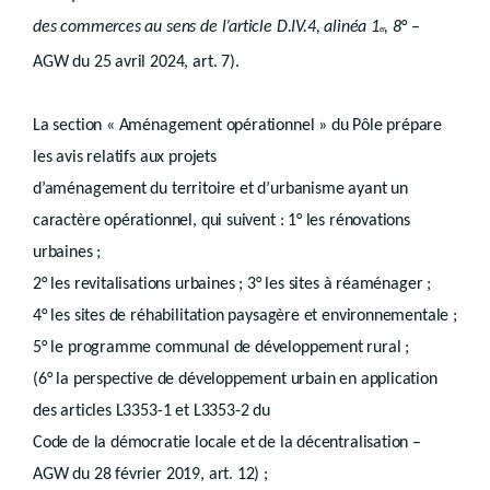
Art. R.IV.66-2
Art. R.IV.66-3
des commerces au sens de l’article D.IV.4, alinéa 1
, 8
° –
er
Art. R.IV.69-1
Section 3
Décision
AGW du 25 avril 2024, art. 7).
Chapitre 10
Formalités post-décisoires
re
Section 1
Affichage du permis
Section 2
Notification du début des travaux
La section « Aménagement opérationnel » du Pôle prépare
Section 3
Indication de l'implantation des constructions nouvelles
les avis relatifs aux projets
Section 4
Déclaration d'achèvement des travaux
Section 5
Constat de l'exécution des conditions ou des charges d'urbanisme et responsabilité décennale
d’aménagement du territoire et d’urbanisme ayant un
Section 6
caractère opérationnel, qui suivent : 1° les rénovations
Publicité
urbaines ;
Titre 3
Effets du permis
er
Chapitre 1
Généralités
2° les revitalisations urbaines ; 3° les sites à réaménager ;
Chapitre 2
Permis à durée limitée
4° les sites de réhabilitation paysagère et environnementale ;
Chapitre 3
Péremption des permis
re
Section 1
Péremption du permis d'urbanisation
5° le programme communal de développement rural ;
Section 2
Péremption des permis d'urbanisme
(6° la perspective de développement urbain en application
Section 3
Dispositions communes
Chapitre 4
Suspension du permis
des articles L3353-1 et L3353-2 du
Chapitre 5
Code de la démocratie locale et de la décentralisation –
Retrait de permis
AGW du 28 février 2019, art. 12) ;