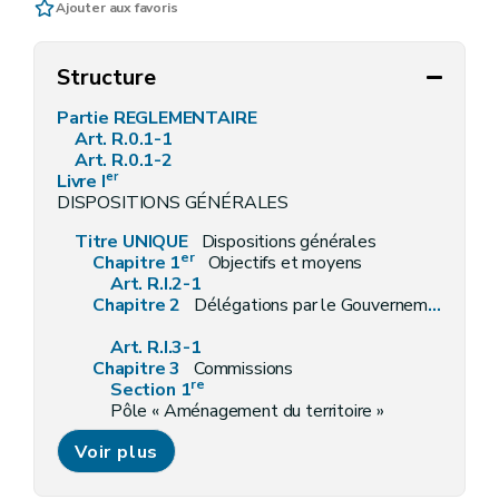
Ajouter aux favoris
Structure
Partie REGLEMENTAIRE
Art. R.0.1-1
Art. R.0.1-2
er
Livre I
DISPOSITIONS GÉNÉRALES
Titre UNIQUE
Dispositions générales
er
Chapitre 1
Objectifs et moyens
Art. R.I.2-1
Chapitre 2
Délégations par le Gouvernement
Art. R.I.3-1
Chapitre 3
Commissions
re
Section 1
Pôle « Aménagement du territoire »
re
Sous-section 1
Création et missions
Voir plus
Sous-section 2
Composition et fonctionnement
Art. R.I.5-1