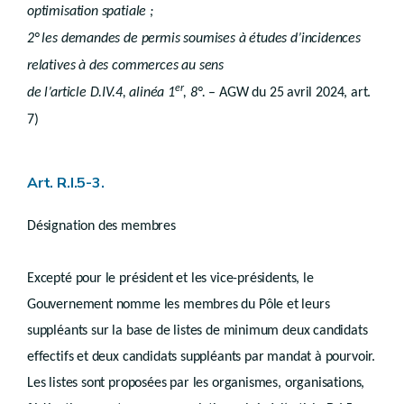
AMÉNAGEMENT DU TERRITOIRE ET URBANISME O
optimisation spatiale ;
er
Titre 1
Sites à réaménager
2° les demandes de permis soumises à études d’incidences
er
Chapitre 1
Généralités
relatives à des commerces au sens
Art. R.V.1-1
Art. R.V.1-2
er
de l’article D.IV.4, alinéa 1
, 8°.
– AGW du 25 avril 2024, art.
Art. R.V.1-3
7)
Art. R.V.1-4.
Art. R.V.1-5
Chapitre 2
Procédure d’adoption du périmètre
Art. R.I.5-3.
Art. R.V.2-1
Art. R.V.2-2
Désignation des membres
Chapitre 3
Investigations
Excepté pour le président et les vice-présidents, le
Art. R.V.3-1
Gouvernement nomme les membres du Pôle et leurs
Chapitre 4
Aliénation
suppléants sur la base de listes de minimum deux candidats
Art. R.V.4-1
effectifs et deux candidats suppléants par mandat à pourvoir.
Chapitre 5
Les listes sont proposées par les organismes, organisations,
Conservation de la beauté des paysages