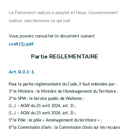
Art. R.I.5.2
Art. R.I.5-3
Le Parlement wallon a adopté et Nous, Gouvernement
Art. R.I.5.4
Art. R.I.5-5
wallon, sanctionnons ce qui suit:
Art. R.I.5-6
Art. R.I.5-7
Vous pouvez consulter le document suivant :
Section 2
Commission d’avis sur les recours
Art. R.I.6-1
codt(1).pdf
Art.
R.I.6-2
Art.
R.I.6-3
Partie REGLEMENTAIRE
Art. R.I.6-4
Art. R.I.6-5
Section 3
Commission consultative communale d’aménagement du territoire et de mobilité
Art. R.0.1-1.
re
Sous-section 1
Création et missions
Sous-section 2
Pour la partie réglementaire du Code, il faut entendre par :
Composition et fonctionnement
Art. R.I.10-1
1° le Ministre : le Ministre de l’Aménagement du Territoire ;
Art. R.I.10-2
2° le SPW : le Service public de Wallonie ;
Art. R.I.10-3
(
(…)
– AGW du 25 avril 2024, art. 3) ;
Art. R.I.10-4
Art. R.I.10-5
(
(…)
– AGW du 25 avril 2024, art. 3) ;
Chapitre 4
Agréments
5° le Pôle : le pôle « Aménagement du territoire » ;
Art. R.I.11-1
6° la Commission d’avis : la Commission d’avis sur les recours