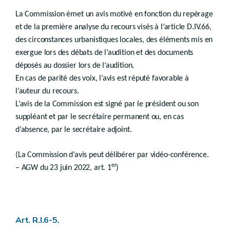
er
Chapitre 1
Dispositions générales
re
La Commission émet un avis motivé en fonction du repérage
Section
1
Classification des plans, périmètres, schémas, guides, permis et certificats d’urbanisme n° 2
Section
Principes généraux de la participation du public
2.
et de la première analyse du recours visés à l’article D.IV.66,
Art. R.VIII.4-1
des circonstances urbanistiques locales, des éléments mis en
Chapitre 2
Réunion d'information préalable
exergue lors des débats de l’audition et des documents
ère
Section 1
(Réunion d'information préalable à la révision du plan de secteur – AGW du 25 avril 2024, art. 103)
Section 2
(Réunion d'information préalable à une procédure conjointe plan - permis – AGW du 25 avril 2024, art. 104)
déposés au dossier lors de l’audition.
Art. R.VIII.5/4-1
En cas de parité des voix, l’avis est réputé favorable à
Section 3
(Réunion d'information préalable à une procédure conjointe périmètre - permis –
l’auteur du recours.
Art. R.VIII.5/11-1
Chapitre 3
Annonce de projet
L’avis de la Commission est signé par le président ou son
Art. R.VIII.6-1
suppléant et par le secrétaire permanent ou, en cas
Chapitre 4
Enquête publique
d’absence, par le secrétaire adjoint.
Section
Mesures d'annonce générale de l'enquête publique
re
1
Art. R.VIII.7-1
Art. R.VIII.7-2
(La Commission d’avis peut délibérer par vidéo-conférence.
Art. R.VIII.8-1
er
– AGW du 23 juin 2022, art. 1
)
Section
Séance de présentation du schéma de développement du territoire
2
Art. R.VIII.10-1
Section
Mesures d’annonce individuelle de l’enquête publique
3
Art. R.VIII.12-1
Section
Publicité supplémentaire
4
Art. R.I.6-5.
Section
Durée de l'enquête publique
5