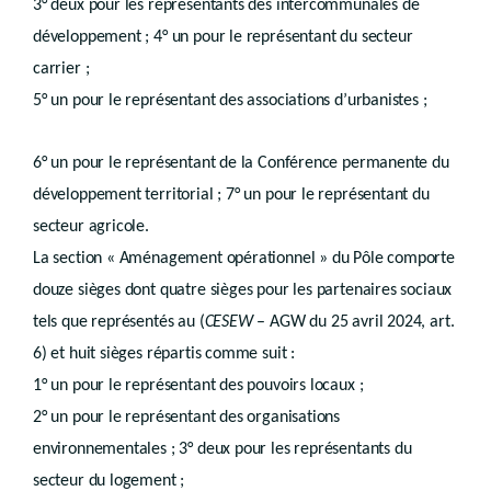
Art. R.IV.4-5
3° deux pour les représentants des intercommunales de
Art. R.IV.4-6
développement ; 4° un pour le représentant du secteur
Art. R.IV.4-7
Art. R.IV.4-8
carrier ;
Art. R.IV.4-9
5° un pour le représentant des associations d’urbanistes ;
Art. R.IV.4-10
Art. R.IV.4-11
Chapitre 4
Dérogations et écarts
6° un pour le représentant de la Conférence permanente du
re
Section 1
Ecarts
Section 2
Dérogations
développement territorial ; 7° un pour le représentant du
Titre 2
Procédure
secteur agricole.
er
Chapitre 1
Autorités compétentes
re
Section 1
Collège communal
La section « Aménagement opérationnel » du Pôle comporte
è
re
Sous-section 1
Généralités
douze sièges dont quatre sièges pour les partenaires sociaux
Sous-section 2
Permis
Sous-section 3
Certificats d'urbanisme
tels que représentés au (
CESEW
– AGW du 25 avril 2024, art.
Section 2
Fonctionnaire délégué
6) et huit sièges répartis comme suit :
è
re
Sous-section 1
Permis
Art. R.IV.22-1
1° un pour le représentant des pouvoirs locaux ;
Art. R.IV.22-2
2° un pour le représentant des organisations
Art. R.IV.22-3
Sous-section 2
Certificat d'urbanisme
environnementales ; 3° deux pour les représentants du
Section 3
Gouvernement
secteur du logement ;
Art. R.IV.25-1