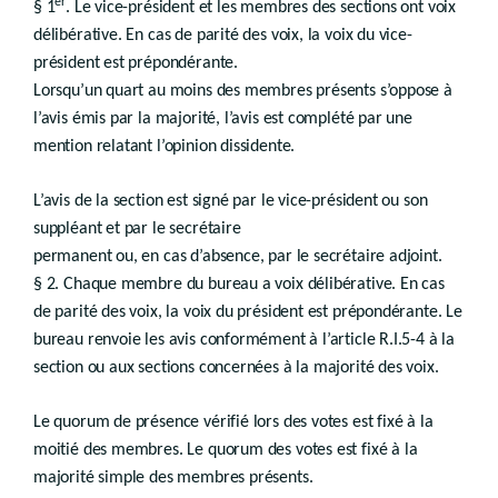
er
§ 1
. Le vice-président et les membres des sections ont voix
Chapitre 2
délibérative. En cas de parité des voix, la voix du vice-
Pouvoirs expropriants
président est prépondérante.
Chapitre 3
Lorsqu’un quart au moins des membres présents s’oppose à
Procédure administrative
l’avis émis par la majorité, l’avis est complété par une
Chapitre 4
mention relatant l’opinion dissidente.
Procédure
Chapitre 5
L’avis de la section est signé par le vice-président ou son
Calcul des indemnités
suppléant et par le secrétaire
permanent ou, en cas d’absence, par le secrétaire adjoint.
Chapitre 6
Expropriation à la demande d’un tiers
§ 2. Chaque membre du bureau a voix délibérative. En cas
de parité des voix, la voix du président est prépondérante. Le
Chapitre 7
bureau renvoie les avis conformément à l’article R.I.5-4 à la
Comité d’acquisition
section ou aux sections concernées à la majorité des voix.
Chapitre 8
Renonciation à l’expropriation
Chapitre 9
Droit transitoire
Titre 2
Le quorum de présence vérifié lors des votes est fixé à la
Droit de préemption
moitié des membres. Le quorum des votes est fixé à la
majorité simple des membres présents.
er
Chapitre 1
Champ d’application