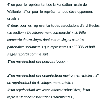
Chapitre 2
Dossiers de demande
4° un pour le représentant de la Fondation rurale de
re
Section 1
Dossier de demande de permis
Wallonie ; 5° un pour le représentant du développement
Art. R.IV.26-1
Art. R.IV.26-2
urbain ;
Art. R.IV.26-3
Art. R.IV.28-1
6° deux pour les représentants des associations d’architectes.
Art. R.IV.28-2
(
La section « Développement commercial » du Pôle
Section 2
Dossier de demande de certificat d'urbanisme
Art. R.IV.30-1
comporte douze sièges dont quatre sièges pour les
Art. R.IV.30-2
partenaires sociaux tels que représentés au CESEW et huit
Art. R.IV.30-3
Chapitre 3
Réunion de projet
sièges répartis comme suit :
Chapitre 4
Dépôt de la demande
1° un représentant des pouvoirs locaux ;
re
Section 1
Généralités
Art. R.IV.32-1
Art. R.IV.34-1
2° un représentant des organisations environnementales ; 3°
Chapitre 5
Consultations
Art. R.IV.35-1
un représentant du développement urbain ;
Chapitre 6
Formalités complémentaires
re
Section 1
Mesures particulières de publicité
4° un représentant des associations d’urbanistes ; 5° un
re
Sous-section 1
Demandes soumises à enquête publique
représentant des associations d’architectes ;
Art. R.IV.40-1
Sous-section 2
Demandes soumises à annonce de projet