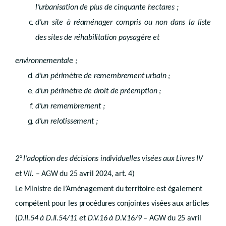
Section 3
Révision
l’urbanisation de plus de cinquante hectares ;
Chapitre 3
Schémas communaux
re
Section 1
Généralités
d’un site à réaménager compris ou non dans la liste
Section 2
Définition et contenu
des sites de réhabilitation paysagère et
Sous-section 1
Schéma de développement communal
Sous-section 2
Schéma d'orientation local
Section 3
Procédure
environnementale ;
Section 4
Révision
d’un périmètre de remembrement urbain ;
Chapitre 4
Schéma d'orientation localvi des incidences environnementales
Chapitre 5
Abrogation
d’un périmètre de droit de préemption ;
Chapitre 6
Effets juridiques et hiérarchie
d’un remembrement ;
re
Section 1
Effets juridiques
Section 2
Hiérarchie
d’un relotissement ;
Titre 2
Plans de secteur
er
Chapitre 1
Dispositions générales
Chapitre 2
Contenu
re
Section 1
Généralités
2° l’adoption des décisions individuelles visées aux Livres IV
re
Sous-section 1
.
et VII
– AGW du 25 avril 2024, art. 4)
Réseau des principales infrastructures de commun
Le Ministre de l’Aménagement du territoire est également
Art.
compétent pour les procédures conjointes visées aux articles
R.II.21-1
Art.
R.II.21-2
(
D.II.54 à D.II.54/11 et D.V.16 à D.V.16/9
– AGW du 25 avril
Art.
R.II.21-3