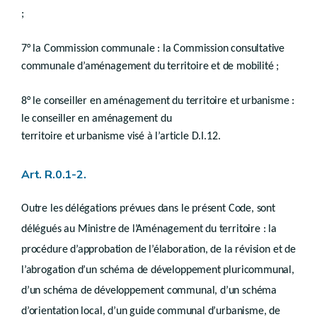
Art. R.I.11-2
;
Art. R.I.11-3
Art. R.I.11-4
Art. R.I.11-5
7° la Commission communale : la Commission consultative
Art. R.I.11-6
communale d’aménagement du territoire et de mobilité ;
Art. R.I.11-7
Art. R.I.11-8
Chapitre 5
Subventions
8° le conseiller en aménagement du territoire et urbanisme :
ère
Section 1
Subventions pour l’élaboration du dossier de base de révision du plan de secteur
le conseiller en aménagement du
Art. R.I.12-1
Section 2
Subventions pour l’élaboration ou la révision d’un schéma de développement pluricommunal, d’un schéma de développement communal, d’un schéma d’orientation local ou d’un guide communal d’urbanisme
territoire et urbanisme visé à l’article D.I.12.
Art. R.I.12-2
Section 3
Art. R.0.1-2.
(Section 3 - Subventions pour l’élaboration d’un ra
relatif à un projet de révision de plan de secteur
puricommunal, à un schéma de développement commu
Outre les délégations prévues dans le présent Code, sont
Art. R.I.12-3
délégués au Ministre de l’Aménagement du territoire : la
Section 4
Maisons de l’urbanisme, Maison régionale de l'architecture et de l'urbanisme et - Maison des plus beaux villages de Wallonie
procédure d’approbation de l’élaboration, de la révision et de
Art. R.I.12-4
Art. R.I.12-5
l’abrogation d’un schéma de développement pluricommunal,
Section 5
Subventions pour le fonctionnement et la formation de la Commission communale et pour la formation de ses membres et du personnel communal concerné
d’un schéma de développement communal, d’un schéma
Art. R.I.12-6
Section 6
Subventions relatives à l’engagement ou au maintien de l’engagement d’un ou de plusieurs conseillers en aménagement du territoire et urbanisme
d’orientation local, d’un guide communal d’urbanisme, de