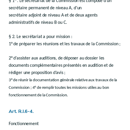
Chapitre 4
§ 1
. Le secrétariat de la Commission est composé d’un
Ordre d’interruption des travaux
secrétaire permanent de niveau A, d’un
secrétaire adjoint de niveau A et de deux agents
re
Section 1
Ordre verbal d’interruption
Art. D.VII.8
administratifs de niveau B ou C.
Section 2
Confirmation écrite
Art. D.VII.9
§ 2. Le secrétariat a pour mission :
Section 3
Demande de levée de l’ordre
Art. D.VII.10
1° de préparer les réunions et les travaux de la Commission ;
Section 4
Mesures complémentaires
Art. D.VII.11
2° d’assister aux auditions, de déposer au dossier les
Chapitre 5
Poursuite devant le tribunal correctionnel
documents complémentaires présentés en audition et de
Chapitre 6
Transaction et mesures de restitution
ère
Section 1
Absence de poursuite
rédiger une proposition d’avis ;
Section 2
Concertation
3° de réunir la documentation générale relative aux travaux de la
Section 3
(Régularisation et transaction -
AGW du 2
Commission ; 4° de remplir toutes les missions utiles au bon
Art. R.VII.19-1
Art. R.VII.19-2
fonctionnement de la Commission.
Section 4
Mesures de restitution
Chapitre 7
Poursuite devant le tribunal civil
Chapitre 8
Droit des tiers et dispositions diverses
Art. R.I.6-4.
Chapitre 9
Droit transitoire
Livre VIII
PARTICIPATION DU PUBLIC ET EVALUATION DES INCIDENCES DES PLANS ET PROGRAMMES
Fonctionnement
er
Titre 1
Participation du public