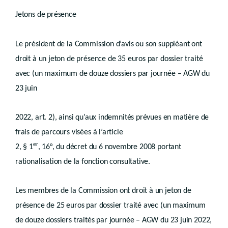
Section
Modalités de l'accès à l'information dans le cadre de l'enquête publique
6
Art. R.VIII.18-1
Jetons de présence
Section
Pouvoir de substitution
7
Art. R.VIII.21-1
Chapitre 5
Publicité relative à la décision
Le président de la Commission d’avis ou son suppléant ont
Titre 2
, guide
(Evaluation des incidences des plans, schémas
droit à un jeton de présence de 35 euros par dossier traité
er
Chapitre 1
Objectifs
avec (un maximum de douze dossiers par journée – AGW du
Chapitre 2
(Système d'évaluation des incidences des plans, schémas, guides et périmètres
23 juin
Art. R.VIII.31-1
Art. R.VIII.33-1
Art. R.VIII.34-1
2022, art. 2), ainsi qu’aux indemnités prévues en matière de
Art. R.VIII.34-2
Chapitre 3
(Système d'évaluation des incidences des demandes conjointes plan-permis –
frais de parcours visées à l’article
Art. R.VIII.40-1
er
2, § 1
, 16°, du décret du 6 novembre 2008 portant
Art. R.VIII.43-1
Art. R.VIII.45-1
rationalisation de la fonction consultative.
Chapitre 4
(Système d'évaluation des inciences des demandes conjointes périmètre-permis –
Art. R.VIII.49-1
Art. R.VIII.52-1
Les membres de la Commission ont droit à un jeton de
Art. R.VIII.54-1
présence de 25 euros par dossier traité avec (un maximum
Annexe 1
Annexe 2
de douze dossiers traités par journée – AGW du 23 juin 2022,