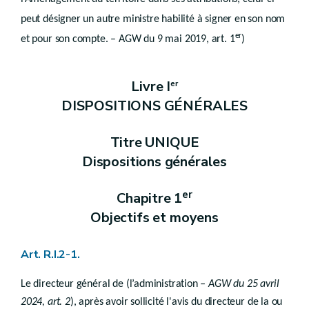
Art.
R.II.36-7
peut désigner un autre ministre habilité à signer en son nom
Art.
R.II.36-8
er
Art.
et pour son compte. – AGW du 9 mai 2019, art. 1
)
R.II.36-9
Art.
R.II.36-10
Art.
R.II.36-11
Livre I
er
Art.
R.II.36-12
DISPOSITIONS GÉNÉRALES
Sous-section 3
De la zone forestière
Art. R.II.37-1
Art. R.II.37-2
Titre UNIQUE
Art. R.II.37-3
Dispositions générales
Art. R.II.37-4
Art. R.II.37-5
Art. R.II.37-6
er
Chapitre 1
Art. R.II.37-7
Art. R.II.37-8
Objectifs et moyens
Art. R.II.37-9
Art. R.II.37-10
Art. R.II.37-11
Art. R.I.2-1.
Art. R.II.37-12
Art. R.II.37-13
Le directeur général de (l’administration
– AGW du 25 avril
Art. R.II.37-14
2024, art. 2
), après avoir sollicité l'avis du directeur de la ou
Sous-section 4
Liste des actes et travaux qui peuvent être réalisés en zone de parc visés à l'article D.II.40