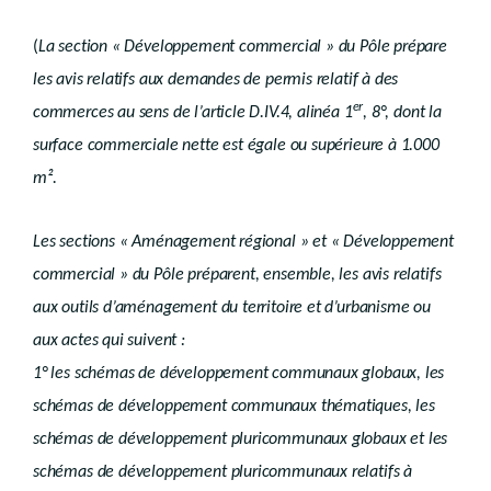
Chapitre 6
Cession du permis
Chapitre 7
Renonciation au permis
Chapitre 8
Modification du permis d'urbanisation
(
La section « Développement commercial » du Pôle prépare
Titre 4
Effets du certificat d'urbanisme
les avis relatifs aux demandes de permis relatif à des
Art. R.IV.97-1
Titre 5
Obligations d'information sur le statut administratif des biens
er
commerces au sens de l’article D.IV.4, alinéa 1
, 8°, dont la
er
Chapitre 1
Mentions dans les actes de cession
Chapitre 2
Acte préalable à toute division
surface commerciale nette est égale ou supérieure à 1.000
re
Section 1
Division postérieure à l'octroi d'un permis
m².
Section 2
Division non soumise à permis
Chapitre 3
Acte postérieur à la modification du permis d'urbanisation
Chapitre 4
Information sur la cession des permis
Les sections « Aménagement régional » et « Développement
Titre 6
Renseignements à fournir
Art. R.IV.105-1
commercial » du Pôle préparent, ensemble, les avis relatifs
Titre 7
Des permis en relations avec d'autres polices administratives
aux outils d’aménagement du territoire et d’urbanisme ou
Titre 8
Droit transitoire
er
Chapitre 1
Procédure
aux actes qui suivent :
Chapitre 2
Effets juridiques
re
Section 1
Permis d'urbanisation
1° les schémas de développement communaux globaux, les
re
Sous-section 1
Valeur juridique
schémas de développement communaux thématiques, les
Sous-section 2
Péremption
Sous-section 3
Modification
schémas de développement pluricommunaux globaux et les
Section 2
Permis d'urbanisme - péremption
schémas de développement pluricommunaux relatifs à
Livre V