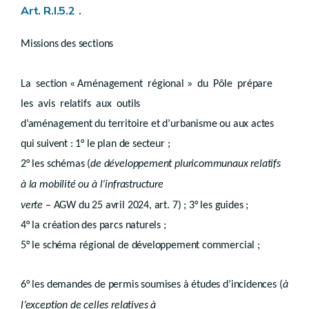
Art. R.IV.54-1
Art. R.I.5.2
.
Art. R.IV.54-2
Art. R.IV.54-3
Missions des sections
Art. R.IV.54/2-1
Art. R.IV.54/2-2
Art. R.IV.54/2-3
Art. R.IV.54/2-4
La section « Aménagement régional » du Pôle prépare
Art. R.IV.54/3-1
les avis relatifs aux outils
Art. R.IV.54/5-1
Sous-section 3
Motifs liés à la viabilisation du terrain
d’aménagement du territoire et d’urbanisme ou aux actes
Sous-section 4
Motifs liés à la protection des personnes, des biens ou de l'environnement
qui suivent : 1° le plan de secteur ;
Sous-section 5
Motifs liés à la planologie en cours
Section 3
Dispositions diverses
2° les schémas (
de développement pluricommunaux relatifs
re
Sous-section 1
Ordre des travaux
à la mobilité ou à l’infrastructure
Art. R.IV.59-1
Sous-section 2
Garanties financières
verte
– AGW du 25 avril 2024, art. 7) ; 3° les guides ;
Section 4
Décision sur la demande de certificat d'urbanisme n°2
4° la création des parcs naturels ;
Chapitre 8
Tutelle du fonctionnaire délégué sur les permis et les certificats
Chapitre 9
Recours
5° le schéma régional de développement commercial ;
re
Section 1
Titulaires du droit de recours
Section 2
Procédure
Art. R.IV.66-1
6° les demandes de permis soumises à études d’incidences (
à
Art. R.IV.66-1 /1
l’exception de celles relatives à