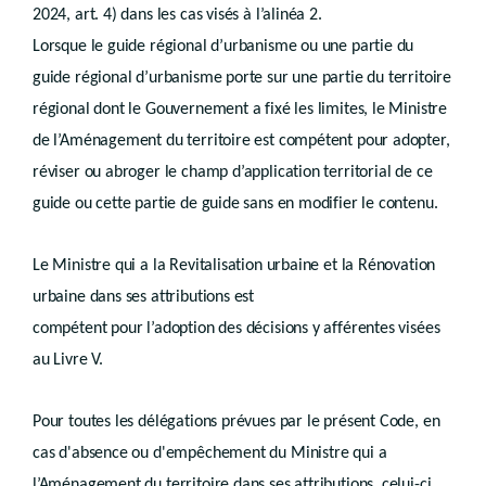
2024, art. 4) dans les cas visés à l’alinéa 2.
Art.
R.II.21-4
Sous-section 2
Objectifs et effets des périmètres de protection
Lorsque le guide régional d’urbanisme ou une partie du
Art.
R.II.21-5
guide régional d’urbanisme porte sur une partie du territoire
Art.
R.II.21-6
Art.
R.II.21-7
régional dont le Gouvernement a fixé les limites, le Ministre
Art.
R.II.21-8
de l’Aménagement du territoire est compétent pour adopter,
Art.
R.II.21-9
Art. R.II.21-9/1
réviser ou abroger le champ d’application territorial de ce
Sous-section 3
Présentation graphique du plan de secteur
guide ou cette partie de guide sans en modifier le contenu.
Art.
R.II.21-10
Section 2
Destination et prescriptions générales des zones
Art. R.II.23-1
Le Ministre qui a la Revitalisation urbaine et la Rénovation
re
Sous-section 1
De la zone de dépendances d’extraction
Art. R.II.33-1
urbaine dans ses attributions est
Art. R.II.33-2
compétent pour l’adoption des décisions y afférentes visées
Sous-section 2
De la zone agricole
Art.
R.II.36-1
au Livre V.
Art.
R.II.36-2
Art.
R.II.36-3
Art.
R.II-36-4
Pour toutes les délégations prévues par le présent Code, en
Art.
R.II.36-5
cas d'absence ou d'empêchement du Ministre qui a
Art.
R.II-36-6
l’Aménagement du territoire dans ses attributions, celui-ci