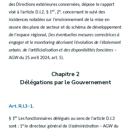
Art. R.II.40-1
des Directions extérieures concernées, dépose le rapport
Sous-section 5
Mise en oeuvre de la zone d'aménagement communal concertée visée à l'article D.II.42, § 2
er
visé à l’article D.I.2, § 1
, 2°, concernant le suivi des
Art. R.II.42-1
Section 3
Tracé des principales infrastructures
incidences notables sur l'environnement de la mise en
Chapitre 3
Procédure
œuvre des plans de secteur et du schéma de développement
re
Section 1
Contenu du dossier de base
de l'espace régional,
(les éventuelles mesures correctrices à
Section 2
Principes applicables à la révision
Art. R.II.45-1
engager et le monitoring décrivant l’évolution de l’étalement
Art. R.II.45-2
urbain, de l’artificialisation et des disponibilités foncières
–
Art. R.II.45-3
AGW du 25 avril 2024, art. 5).
Art. R.II.45-4
Art. R.II.47
Art. R.II.48
Chapitre 2
Section 3
Révisions ordinaires
re
Délégations par le Gouvernement
Sous-section 1
Révision à l'initiative du Gouvernement
Sous-section 2
Révision à l'initiative de la commune
Sous-section 3
Révision à l'initiative d'une personne physique ou morale, privée ou publique
Sous-section 4
Procédure de droit commun
Art. R.II.49-1
Art. R.I.3-1.
Art. R.II.49-2
Art. R.II.50-1
er
§ 1
Les fonctionnaires délégués au sens de l’article D.I.3
Section 4
Révisions accélérées
re
Sous-section 1
Procédure de révision de plan de secteur en vue de l'inscription d'une zone d'enjeu régional sans compensation
sont : 1° le directeur général de (
l’administration
– AGW du