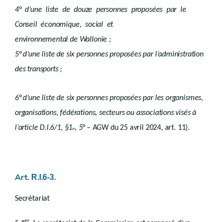
Art. R.VI.57-1
4° d’une liste de douze personnes proposées par le
Art. R.VI.57-2
Art. R.VI.57-3
Conseil économique, social et
Art. R.VI.57-4
environnemental de Wallonie ;
Art. R.VI.57-5
Art. R.VI.59-1
5° d’une liste de six personnes proposées par l’administration
Sous-section 6
Evaluation
des transports ;
Sous-section 7
Droit transitoire
Section 2
Taxes communales
6° d’une liste de six personnes proposées par les organismes,
Livre VII
INFRACTIONS ET SANCTIONS
er
Chapitre 1
Actes infractionnels
organisations, fédérations, secteurs ou associations visés à
Chapitre 2
Contrevenants
.
l’article D.I.6/1, §1
, 5°
– AGW du 25 avril 2024, art. 11)
Chapitre 3
Constat des infractions
er
ère
Section 1
Agents constatateurs
Art. R.VII.3-1
Art. R.VII.3-2
Section 2
Avertissement préalable et mise en conformité
Art.
.
Section 3
Procès-verbal
R.I.6-3
Art. R.VII.5-1
Art. R.VII.9-1
Secrétariat
Section 3
Demande de levée de l'ordre
Section 4
Mesures complémentaires
er