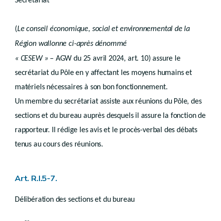
Secrétariat
Art. R.V.19-3
Section 2
Subventions aux personnes de droit privé pour les études préalables ou les actes et travaux réalisés dans un périmètre de site à réaménager ou de site de réhabilitation paysagère et environnementale en application de l’article D.V.19, 2°
Art. R.V.19-4
(
Le conseil économique, social et environnemental de la
Art. R.V.19-5
Région wallonne ci-après dénommé
Section 3
Subventions aux personnes physiques ou morales de droit privé pour les actes et travaux réalisés dans un périmètre de site à réaménager ou de site de réhabilitation paysagère et environnementale en application de l’article D.V.19, 3°
Art. R.V.19-6
« CESEW »
– AGW du 25 avril 2024, art. 10) assure le
Art. R.V.19-7
secrétariat du Pôle en y affectant les moyens humains et
Art. R.V.19-8
Art. R.V.19-9
matériels nécessaires à son bon fonctionnement.
Section 4
Subventions pour l’embellissement extérieur des immeubles d’habitation
Section 5
Modalités de liquidation des subventions
Un membre du secrétariat assiste aux réunions du Pôle, des
Art. R.V.19-10
sections et du bureau auprès desquels il assure la fonction de
Art. R.V.19-11
Art. R.V.19-12
rapporteur. Il rédige les avis et le procès-verbal des débats
Chapitre 2
tenus au cours des réunions.
Droit transitoire
Livre VI
POLITIQUE FONCIERE
Art. R.I.5-7.
Titre 1
Expropriations et indemnités
er
Délibération des sections et du bureau
er
Chapitre 1
Biens susceptibles d’expropriation