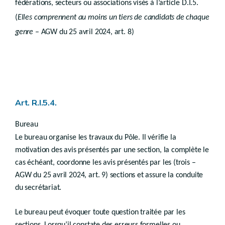
fédérations, secteurs ou associations visés à l’article D.I.5.
Chapitre 6
(
Elles comprennent au moins un tiers de candidats de chaque
Droit transitoire
genre
– AGW du 25 avril 2024, art. 8)
Titre 2
Sites de réhabilitation paysagère et environnementale
er
Chapitre 1
Sites de réhabilitation paysagère et environnementale
Art. R.V.7-1
Chapitre 2
Droit transitoire
Titre 3
Périmètres de remembrement urbain
er
Chapitre 1
Généralités
Chapitre 2
Procédure d’adoption du périmètre
Art. R.I.5.4.
Art. R.V.11-1
Chapitre 3
Droit transitoire
Titre 4
revitalisation urbaine
Bureau
Art. R.V.13-1
Le bureau organise les travaux du Pôle. Il vérifie la
Art. R.V.13-2
motivation des avis présentés par une section, la complète le
Art. R.V.13-3
Art. R.V.13-4
cas échéant, coordonne les avis présentés par les (trois –
Art. R.V.13-5
AGW du 25 avril 2024, art. 9) sections et assure la conduite
Art. R.V.13-6
du secrétariat.
Titre 5
Rénovation urbaine
Titre 6
Zones d’initiatives privilégiées
Titre 7
Procédure conjointe périmètre – Permis
Le bureau peut évoquer toute question traitée par les
Art. R.V.16-1