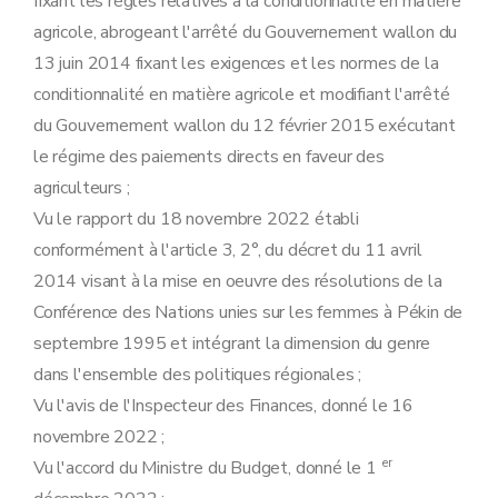
fixant les règles relatives à la conditionnalité en matière
Art. 56
agricole, abrogeant l'arrêté du Gouvernement wallon du
Art. 57
Art. 58
13 juin 2014 fixant les exigences et les normes de la
Art. 59
conditionnalité en matière agricole et modifiant l'arrêté
Art. 60
du Gouvernement wallon du 12 février 2015 exécutant
Sous-section 3
Protection des sols pendant les périodes les plus sensibles (BCAE 6)
Art. 61
le régime des paiements directs en faveur des
Art. 62
agriculteurs ;
Sous-section 4
Préserver le potentiel des sols (BCAE 7)
Art. 62/1
Vu le rapport du 18 novembre 2022 établi
Art. 63
conformément à l'article 3, 2°, du décret du 11 avril
Art. 63/1
Art. 64
2014 visant à la mise en oeuvre des résolutions de la
Section 4
Biodiversité et paysages
Conférence des Nations unies sur les femmes à Pékin de
Sous-section 1ère
Conservation des oiseaux sauvages (ERMG 3)
Art. 65
septembre 1995 et intégrant la dimension du genre
Sous-section 2
Conservation des habitats naturels ainsi que de la faune et de la flore sauvages (ERMG 4)
dans l'ensemble des politiques régionales ;
Art. 66
Sous-section 3
Maintien des zones ou des éléments non productifs
Vu l'avis de l'Inspecteur des Finances, donné le 16
Art. 67
novembre 2022 ;
Art. 68
Art. 68/1
er
Vu l'accord du Ministre du Budget, donné le 1
Art. 69