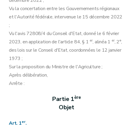
décembre 2022 ;
Art. 70
Art. 71
Vu la concertation entre les Gouvernements régionaux
Art. 72
et l'Autorité fédérale, intervenue le 15 décembre 2022
Art. 73
Art. 74
;
Art. 75
Vu l'avis 72808/4 du Conseil d'Etat, donné le 6 février
Sous-section 4
Protection des habitats et des espèces (BCAE 9)
er
er
Art. 76
2023, en application de l'article 84, § 1
, alinéa 1
, 2°,
Chapitre 2
Santé publique et santé végétale
des lois sur le Conseil d'Etat, coordonnées le 12 janvier
Section 1ère
Sécurité des denrées alimentaires
1973 ;
Sous-section 1ère
Sécurité des denrées alimentaires (ERMG 5)
Art. 77
Sur la proposition du Ministre de l'Agriculture ;
Sous-section 2
Utilisation de certaines substances à effet hormonal ou thyréostatique et substances ß-agonistes dans les spéculations animales (ERMG 6)
Après délibération,
Art. 77
Section 2
Produits phytopharmaceutiques
Arrête :
Sous-section 3
Mise sur le marché des produits phytopharmaceutiques (ERMG 7)
Art. 78
ère
Sous-section 4
Utilisation des pesticides compatible avec le développement durable (ERMG 8)
Partie 1
Art. 79
Objet
Chapitre 3
Bien-être animal
Section 1ère
Normes minimales relatives à la protection des veaux (ERMG 9)
Art. 80
er
Art. 1
.
Section 2
Normes minimales relatives à la protection des porcs (ERMG 10)
Art. 81