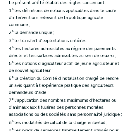
Le présent arrêté établit des règles concernant :
Section 3
Protection des animaux dans les élevages (ERMG 11)
Art. 82
1° les définitions de notions applicables dans le cadre
Partie 3/1
Conditionnalité sociale
(AGW du 11 septembre 2025, art.3)
d'interventions relevant de la politique agricole
er
Titre 1
Dispositions générales
(AGW du 11 septembre 2025, art.3)
commune ;
Art. 83/1
Art. 83/2
2° la demande unique ;
Art. 83/3
3° le transfert d'exploitations entières ;
Art. 83/4
4° les hectares admissibles au régime des paiements
Titre 2
Exigences réglementaires et obligations en matière de conditions de travail et d'emploi et aux normes de travail prévues par le droit de l'Union européenne
er
Chapitre 1
Conditions de travail transparentes et prévisibles
directs et les surfaces admissibles au sein de ceux-ci ;
Art. 83/5
5° les notions d'agriculteur actif, de jeune agriculteur et
Chapitre 2
Santé et sécurité des travailleurs
(AGW
de nouvel agriculteur ;
re
Section 1
Amélioration de la sécurité et de la santé des travailleurs
Art. 83/6
6° la création du Comité d'installation chargé de rendre
Section 2
Prescriptions minimales en matière de sécurité et de santé pour l'utilisation d'équipements de travail par les travailleurs
un avis quant à l'expérience pratique des agriculteurs
Art. 83/7
demandeurs d'aide ;
Partie 4
Dispositions finales
Art. 83
7° l'application des nombres maximums d'hectares ou
Art. 84
d'animaux aux titulaires des personnes morales,
Art. 85
associations ou des sociétés sans personnalité juridique ;
Annexe
8° les modalités de calcul de la charge en bétail ;
9° les poids de semences habituellement utilisés pour