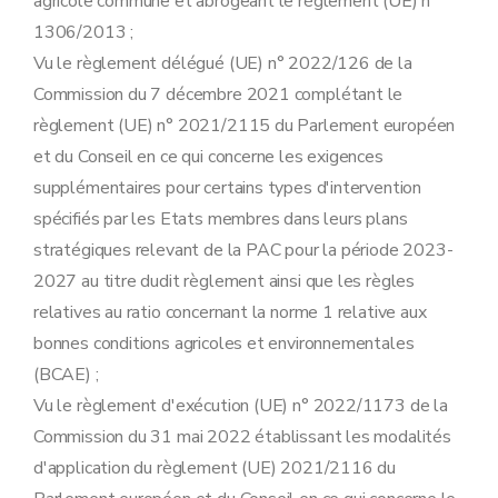
agricole commune et abrogeant le règlement (UE) n°
Art. 28
Art. 29
1306/2013 ;
Chapitre 11
Poids de semences
Vu le règlement délégué (UE) n° 2022/126 de la
Art. 30
Chapitre 12
Lutte contre les espèces végétales envahissantes
Commission du 7 décembre 2021 complétant le
Art. 31
règlement (UE) n° 2021/2115 du Parlement européen
Art. 32
Chapitre 13
Registre d'exploitation
et du Conseil en ce qui concerne les exigences
Art. 33
supplémentaires pour certains types d'intervention
Chapitre 14
Paiements
Art. 34
spécifiés par les Etats membres dans leurs plans
Art. 35
stratégiques relevant de la PAC pour la période 2023-
Art. 36
Art. 37
2027 au titre dudit règlement ainsi que les règles
Partie 3
Conditionnalité
relatives au ratio concernant la norme 1 relative aux
er
Titre 1
Dispositions générales
Art. 38
bonnes conditions agricoles et environnementales
Art. 39
(BCAE) ;
Art. 40
Art. 41
Vu le règlement d'exécution (UE) n° 2022/1173 de la
Art. 41/1
Commission du 31 mai 2022 établissant les modalités
Titre 2
Exigences réglementaires en matière de gestion prévues par le droit de l'Union européenne
Chapitre 1
Climat et environnement
d'application du règlement (UE) 2021/2116 du
Section 1ère
Changement climatique