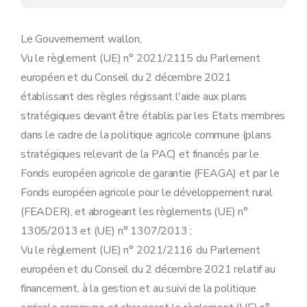
Section 1 re
Hectares admissibles au régime des paiements directs
Art. 13
Art. 14
Le Gouvernement wallon,
Section 2
Détermination des surfaces admissibles et non-admissibles au sein des hectares admissibles
Vu le règlement (UE) n° 2021/2115 du Parlement
Art. 15
Art. 16
européen et du Conseil du 2 décembre 2021
Art. 17
établissant des règles régissant l'aide aux plans
Art. 18
Chapitre 5
Agriculteur actif
stratégiques devant être établis par les Etats membres
Art. 19
dans le cadre de la politique agricole commune (plans
Art. 20
Art. 21
stratégiques relevant de la PAC) et financés par le
Art. 22
Fonds européen agricole de garantie (FEAGA) et par le
Art. 23
Chapitre 6
Jeune agriculteur
Fonds européen agricole pour le développement rural
Art. 24
(FEADER), et abrogeant les règlements (UE) n°
Chapitre 7
Nouvel agriculteur
Art. 25
1305/2013 et (UE) n° 1307/2013 ;
Chapitre 8
Comité d'installation
Vu le règlement (UE) n° 2021/2116 du Parlement
Art. 26
européen et du Conseil du 2 décembre 2021 relatif au
Chapitre 9
Application des nombres maximums d'hectares ou d'animaux
Art. 27
financement, à la gestion et au suivi de la politique
Chapitre 10
Charge en bétail