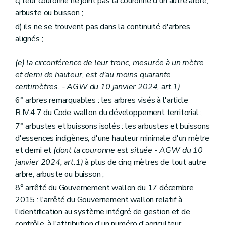
c) leur couronne ne joint pas la couronne d'un autre arbre,
arbuste ou buisson ;
d) ils ne se trouvent pas dans la continuité d'arbres
alignés ;
(e) la circonférence de leur tronc, mesurée à un mètre
et demi de hauteur, est d'au moins quarante
centimètres. - AGW du 10 janvier 2024, art.1)
6° arbres remarquables : les arbres visés à l'article
R.IV.4.7 du Code wallon du développement territorial ;
7° arbustes et buissons isolés : les arbustes et buissons
d'essences indigènes, d'une hauteur minimale d'un mètre
et demi et
(dont la couronne est située - AGW du 10
janvier 2024, art.1)
à plus de cinq mètres de tout autre
arbre, arbuste ou buisson ;
8° arrêté du Gouvernement wallon du 17 décembre
2015 : l'arrêté du Gouvernement wallon relatif à
l'identification au système intégré de gestion et de
contrôle, à l'attribution d'un numéro d'agriculteur,