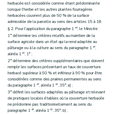
herbacée est considérée comme étant prédominante
lorsque l'herbe et les autres plantes fourragères
herbacées couvrent plus de 50 % de la surface
admissible de la parcelle au sens des articles 15 à 18.
er
§ 2. Pour l'application du paragraphe 1
, le Ministre :
1° détermine les critères relatifs au maintien de la
surface agricole dans un état qui la rend adaptée au
er
pâturage ou à la culture au sens du paragraphe 1
,
er
alinéa 1
, 1° ;
2° détermine des critères supplémentaires que doivent
remplir les surfaces présentant un taux de couverture
herbacé supérieur à 50 % et inférieur à 90 % pour être
considérées comme des prairies permanentes au sens
er
er
du paragraphe 1
, alinéa 1
, 35°, a) ;
3° définit les surfaces adaptées au pâturage et relevant
de pratiques locales établies où la couverture herbacée
ne prédomine pas traditionnellement au sens du
er
er
paragraphe 1
, alinéa 1
, 35°, b) ;