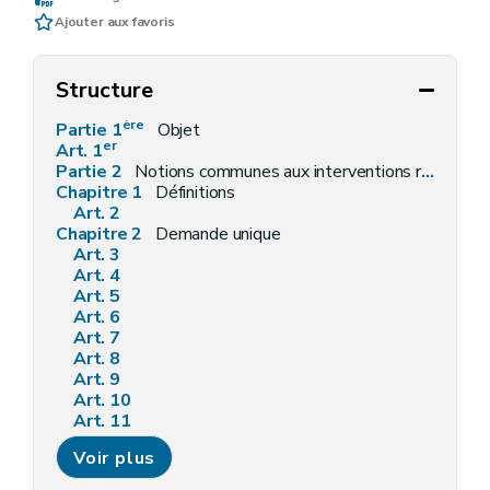
Ajouter aux favoris
Structure
ère
Partie 1
Objet
er
Art. 1
Partie 2
Notions communes aux interventions relevant de la politique agricole commune, à la conditionnalité et à la conditionnalité sociale
Chapitre 1
Définitions
Art. 2
Chapitre 2
Demande unique
Art. 3
Art. 4
Art. 5
Art. 6
Art. 7
Art. 8
Art. 9
Art. 10
Art. 11
Chapitre 3
Transfert d'exploitation
Voir plus
Art. 12
Chapitre 4
Hectares admissibles au régime des paiements directs et les surfaces admissibles au sein de ceux-ci