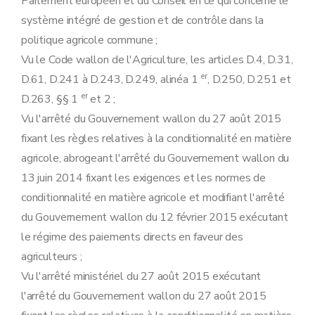
Parlement européen et du Conseil en ce qui concerne le
Sous-section 1ère
Mesure de sauvegarde générale contre la conversion
système intégré de gestion et de contrôle dans la
Art. 42
Art. 43
politique agricole commune ;
Art. 44
Vu le Code wallon de l'Agriculture, les articles D.4, D.31,
Art. 45
Sous-section 2
Protection des sols riches en carbone (BCAE 2)
er
D.61, D.241 à D.243, D.249, alinéa 1
, D.250, D.251 et
Art. 46
er
D.263, §§ 1
et 2 ;
Art. 47
Art. 48
Vu l'arrêté du Gouvernement wallon du 27 août 2015
Art. 49
fixant les règles relatives à la conditionnalité en matière
Sous-section 3
Maintien des niveaux de matière organique des sols (BCAE 3)
Art. 50
agricole, abrogeant l'arrêté du Gouvernement wallon du
Section 2
Eau
13 juin 2014 fixant les exigences et les normes de
Sous-section 1ère
(Cadre pour une politique communautaire dans le domaine de l'eau (ERMG 1) - AGW du 15 janvier 2026, art. 6)
Art. 51
conditionnalité en matière agricole et modifiant l'arrêté
Sous-section 2
Protection des eaux contre la pollution par le nitrate à partir de sources agricoles (ERMG 2)
du Gouvernement wallon du 12 février 2015 exécutant
Art. 52
Sous-section 3
Protection des cours d'eau contre la pollution et le ruissellement (BCAE 4)
le régime des paiements directs en faveur des
Art. 53
agriculteurs ;
Section 3
Sol
Sous-section 1ère
(Gestion minimale de la terre reflétant les conditions locales spécifiques en vue de limiter l'érosion (BCAE 5) - AGW du 10 janvier 2024, art.9)
Vu l'arrêté ministériel du 27 août 2015 exécutant
Art. 54
l'arrêté du Gouvernement wallon du 27 août 2015
Art. 55
Sous-section 2
Gestion minimale de la terre reflétant les conditions locales spécifiques