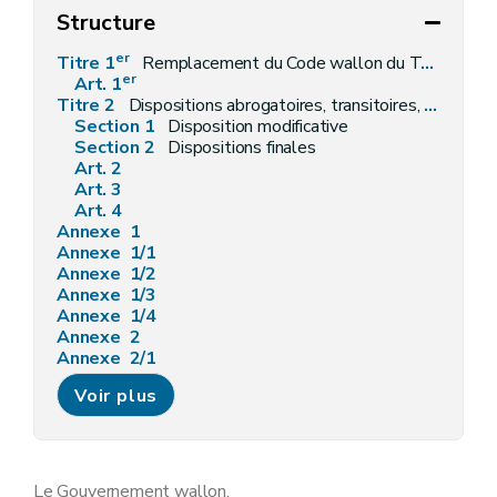
Structure
er
Titre 1
Remplacement du Code wallon du Tourisme
er
Art. 1
Titre 2
Dispositions abrogatoires, transitoires, modificatives et finales
Section 1
Disposition modificative
Section 2
Dispositions finales
Art. 2
Art. 3
Art. 4
Annexe 1
Annexe 1/1
Annexe 1/2
Annexe 1/3
Annexe 1/4
Annexe 2
Annexe 2/1
Annexe 3
Voir plus
Annexe 3/1
Annexe 4
Annexe 5
Annexe 6
Annexe 7
Le Gouvernement wallon,