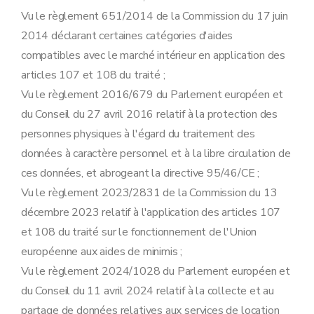
Annexe 8a
Vu le règlement 651/2014 de la Commission du 17 juin
Annexe 8b
Annexe 8/1
2014 déclarant certaines catégories d'aides
Annexe 8/2
compatibles avec le marché intérieur en application des
Annexe 9
Annexe 10
articles 107 et 108 du traité ;
Annexe 11
Vu le règlement 2016/679 du Parlement européen et
Annexe 12
Annexe 13
du Conseil du 27 avril 2016 relatif à la protection des
Annexe 14
personnes physiques à l'égard du traitement des
Annexe 15
Annexe 16
données à caractère personnel et à la libre circulation de
Annexe 17
ces données, et abrogeant la directive 95/46/CE ;
Annexe 18
Annexe 19
Vu le règlement 2023/2831 de la Commission du 13
Annexe 20
décembre 2023 relatif à l'application des articles 107
Annexe 21
et 108 du traité sur le fonctionnement de l'Union
Annexe 22
européenne aux aides de minimis ;
Vu le règlement 2024/1028 du Parlement européen et
du Conseil du 11 avril 2024 relatif à la collecte et au
partage de données relatives aux services de location