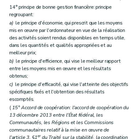
Titre
II
Dispositions relatives à l'approbation du budget
Art.
87
14° principe de bonne gestion financière: principe
Art.
88
regroupant:
Art.
89
a)
le principe d'économie, qui prescrit que les moyens
Titre
III
Dispositions relatives à l'exécution du budget et à la comptabilité budgétaire
er
Chapitre
I
Disposition commune
mis en œuvre par l'ordonnateur en vue de la réalisation
Art.
90
des activités soient rendus disponibles en temps utile,
Chapitre
II
Dispositions particulières
dans les quantités et qualités appropriées et au
Art.
91
meilleur prix;
Art.
92
Art.
93
b)
le principe d'efficience, qui vise le meilleur rapport
Titre
IV
Dispositions relatives à la comptabilité générale
entre les moyens mis en œuvre et les résultats
Art.
94
obtenus;
Art.
95
Art.
96
c)
le principe d'efficacité, qui vise l'atteinte des objectifs
Titre
V
Dispositions relatives au rapportage
spécifiques fixés et l'obtention des résultats
er
Chapitre
I
Du compte général annuel
escomptés.
Art.
97
Chapitre
II
Des comptes intermédiaires
(
15° Accord de coopération: l'accord de coopération du
Art.
98
13 décembre 2013 entre l'État fédéral, les
Titre
VI
Dispositions relatives aux contrôles
Communautés, les Régions et les Commissions
er
Chapitre
I
Disposition générale
Art.
99
communautaires relatif à la mise en œuvre de
Chapitre
II
Du contrôle et de l'audit internes
er
l'article 3, §1
du Traité sur la stabilité, la coordination