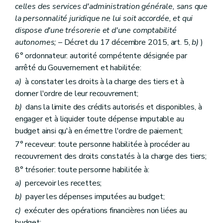
celles des services d'administration générale, sans que
Art. 41
Art. 42
la personnalité juridique ne lui soit accordée, et qui
Art. 43
dispose d'une trésorerie et d'une comptabilité
Art. 44
autonomes;
– Décret du 17 décembre 2015, art. 5,
b)
)
Art. 44
Art. 45
6° ordonnateur: autorité compétente désignée par
Art.
45/1
arrêté du Gouvernement et habilitée:
Art.
45/2
a)
à constater les droits à la charge des tiers et à
Art.
45/3
Titre
V
Dispositions relatives à la surveillance et au contrôle
donner l'ordre de leur recouvrement;
er
Chapitre I
Le contrôle et l'audit internes
b)
dans la limite des crédits autorisés et disponibles, à
Art. 46
engager et à liquider toute dépense imputable au
Art. 47
Chapitre II
Le contrôle administratif et budgétaire
budget ainsi qu'à en émettre l'ordre de paiement;
Art. 48
7° receveur: toute personne habilitée à procéder au
Art. 49
recouvrement des droits constatés à la charge des tiers;
Chapitre III
Le contrôle externe et la certification du compte général
Art. 50
8° trésorier: toute personne habilitée à:
Art. 51
a)
percevoir les recettes;
Art. 52
Chapitre
IV
Le contrôle externe du système comptable et l'approche intégrée d'audit
b)
payer les dépenses imputées au budget;
Art.
52/1
c)
exécuter des opérations financières non liées au
Art.
52/2
budget;