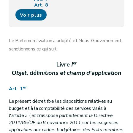
Art. 8
Section 3
Des documents informatifs et justificatifs du budget
Voir plus
Art. 9
Chapitre III
Dispositions relatives à la confection du budget et des ajustements, au calendrier budgétaire et à l'approbation par le Parlement
Art. 10
Art. 11
Chapitre IV
Dispositions réglant l'absence ou l'insuffisance de crédits
Le Parlement wallon a adopté et Nous, Gouvernement,
Art. 12
sanctionnons ce qui suit:
Art. 13
Art. 14
Titre
II
Dispositions relatives à l'exécution du budget et à la comptabilité budgétaire
er
Livre
I
er
Chapitre I
Dispositions générales
Objet, définitions et champ d'application
Art. 15
Art. 16
Art. 17
er
Art. 1
.
Art. 18
Art.
Chapitre II
Dispositions relatives aux recettes budgétaires
Le présent décret fixe les dispositions relatives au
Art. 19
budget et à la comptabilité des services visés à
Art. 20
l'article 3 (
et transpose partiellement la Directive
Chapitre III
Dispositions relatives aux dépenses budgétaires
2011/85/UE du 8 novembre 2011 sur les exigences
Art. 21
Art. 22
applicables aux cadres budgétaires des Etats membres