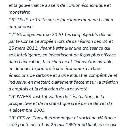
Art.
100
et la gouvernance au sein de l'Union économique et
Chapitre
III
Du contrôle administratif et budgétaire
monétaire;
Art.
101
Chapitre
IV
externe et de la certification du compte général
16° TFUE: le Traité sur le fonctionnement de l'Union
Art.
102
européenne;
Art.
102
17° Stratégie Europe 2020: les cinq objectifs définis
Art.
102/1
Art.
103
par le Conseil européen lors de sa réunion des 24 et
Art.
103
25 mars 2011, visant à stimuler une croissance qui
Livre
IV
Dispositions diverses, transitoires et finales
soit intelligente, en investissant de façon plus efficace
er
Titre
I
Dispositions diverses
Art.
104
– Décret du 17 décembre 2015, art 88
dans l'éducation, la recherche et l'innovation durable,
Titre
II
Dispositions transitoires
en donnant la priorité à une économie à faibles
Art.
105
– Décret du 17 décembre 2015, art 88
émissions de carbone et à une industrie compétitive et
Art.
106
– Décret du 17 décembre 2015, art 88
inclusive, en mettant clairement l'accent sur la création
Art.
107
– Décret du 17 décembre 2015, art 88
Art.
108
– Décret du 17 décembre 2015, art 88
d'emplois et la réduction de la pauvreté;
Art.
109
18° IWEPS: Institut wallon de l'évaluation, de la
Titre
III
Dispositions abrogatoires et finales
prospective et de la statistique créé par le décret du
Art.
110
Art.
111
4 décembre 2003;
Art.
112
19° CESW: Conseil économique et social de Wallonie
Annexe
créé par le décret du 25 mai 1983 modifiant, en ce qui