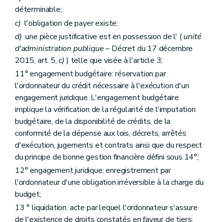
Art. 70
déterminable;
Art. 71
c)
l'obligation de payer existe;
Art. 72
Art. 73
d)
une pièce justificative est en possession de l' (
unité
Titre
X
Dispositions en matière de prescription
d'administration publique
– Décret du 17 décembre
Art. 74
2015, art. 5,
c)
) telle que visée à l'article 3;
Art. 75
Titre
XI
Dispositions relatives aux objectifs budgétaires, sociaux, économiques et environnementaux
11° engagement budgétaire: réservation par
Art.
76
l'ordonnateur du crédit nécessaire à l'exécution d'un
Art.
77
engagement juridique. L'engagement budgétaire
Art.
78
Livre
III
Dispositions applicables aux organismes, à l'Agence wallonne de la santé, de la protection sociale, du handicap et des familles, aux entreprises régionales, au Parlement et au Service du Médiateur
implique la vérification de la régularité de l'imputation
er
Titre
I
Dispositions relatives à la structure et au contenu du budget
budgétaire, de la disponibilité de crédits, de la
er
Chapitre
I
Disposition commune
conformité de la dépense aux lois, décrets, arrêtés
Art.
79
d'exécution, jugements et contrats ainsi que du respect
Chapitre
II
Dispositions spécifiques
Art.
80
du principe de bonne gestion financière défini sous 14°;
Art.
81
12° engagement juridique: enregistrement par
Art.
82
l'ordonnateur d'une obligation irréversible à la charge du
Art.
83
Art.
84
budget;
Art.
85
13 ° liquidation: acte par lequel l'ordonnateur s'assure
Art.
86
de l'existence de droits constatés en faveur de tiers;