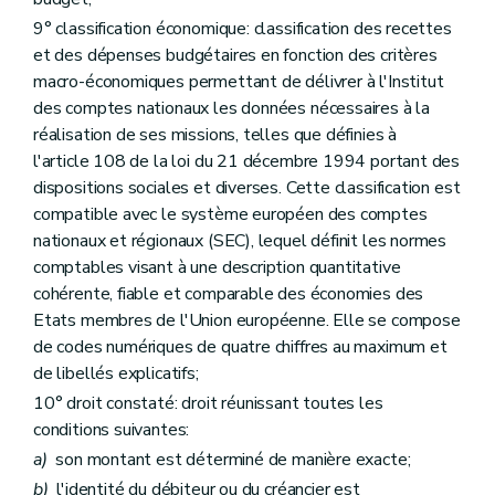
Titre
VI
Dispositions relatives au recouvrement des droits constatés de nature non fiscale
Art. 53
9° classification économique: classification des recettes
Art. 54
et des dépenses budgétaires en fonction des critères
Art. 55
macro-économiques permettant de délivrer à l'Institut
Art. 56
des comptes nationaux les données nécessaires à la
Titre
VII
Dispositions relatives à l'octroi des subventions et des prix
er
Chapitre I
Dispositions relatives à l'octroi, à l'emploi et au contrôle des subventions
réalisation de ses missions, telles que définies à
Art. 57
l'article 108 de la loi du 21 décembre 1994 portant des
Art. 58
dispositions sociales et diverses. Cette classification est
Art. 59
Art. 60
compatible avec le système européen des comptes
Art. 61
nationaux et régionaux (SEC), lequel définit les normes
Art. 62
comptables visant à une description quantitative
Chapitre II
Dispositions relatives à l'octroi de prix
cohérente, fiable et comparable des économies des
Art. 63
Art. 64
Etats membres de l'Union européenne. Elle se compose
Art. 65
de codes numériques de quatre chiffres au maximum et
Titre
VIII
Dispositions relatives aux biens désaffectés
de libellés explicatifs;
Art. 66
Art. 67
10° droit constaté: droit réunissant toutes les
Titre
IX
Dispositions applicables aux services administratifs à comptabilité autonome
conditions suivantes:
Art. 68
a)
son montant est déterminé de manière exacte;
Art. 69
Art.
69/1
b)
l'identité du débiteur ou du créancier est