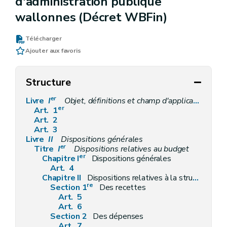
d'administration publique
wallonnes (Décret WBFin)
Télécharger
Ajouter aux favoris
Structure
er
Livre
I
Objet, définitions et champ d'application
er
Art. 1
Art. 2
Art. 3
Livre
II
Dispositions générales
er
Titre
I
Dispositions relatives au budget
er
Chapitre I
Dispositions générales
Art. 4
Chapitre II
Dispositions relatives à la structure, à la spécialisation et au contenu du budget
re
Section 1
Des recettes
Art. 5
Art. 6
Section 2
Des dépenses
Art. 7