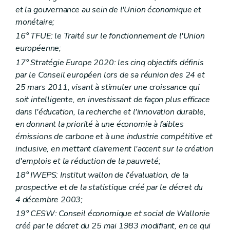
Art.
100
et la gouvernance au sein de l'Union économique et
Chapitre
III
Du contrôle administratif et budgétaire
monétaire;
Art.
101
Chapitre
IV
externe et de la certification du compte général
16° TFUE: le Traité sur le fonctionnement de l'Union
Art.
102
européenne;
Art.
102
17° Stratégie Europe 2020: les cinq objectifs définis
Art.
102/1
Art.
103
par le Conseil européen lors de sa réunion des 24 et
Art.
103
25 mars 2011, visant à stimuler une croissance qui
Livre
IV
Dispositions diverses, transitoires et finales
soit intelligente, en investissant de façon plus efficace
er
Titre
I
Dispositions diverses
Art.
104
– Décret du 17 décembre 2015, art 88
dans l'éducation, la recherche et l'innovation durable,
Titre
II
Dispositions transitoires
en donnant la priorité à une économie à faibles
Art.
105
– Décret du 17 décembre 2015, art 88
émissions de carbone et à une industrie compétitive et
Art.
106
– Décret du 17 décembre 2015, art 88
inclusive, en mettant clairement l'accent sur la création
Art.
107
– Décret du 17 décembre 2015, art 88
Art.
108
– Décret du 17 décembre 2015, art 88
d'emplois et la réduction de la pauvreté;
Art.
109
18° IWEPS: Institut wallon de l'évaluation, de la
Titre
III
Dispositions abrogatoires et finales
prospective et de la statistique créé par le décret du
Art.
110
Art.
111
4 décembre 2003;
Art.
112
19° CESW: Conseil économique et social de Wallonie
Annexe
créé par le décret du 25 mai 1983 modifiant, en ce qui