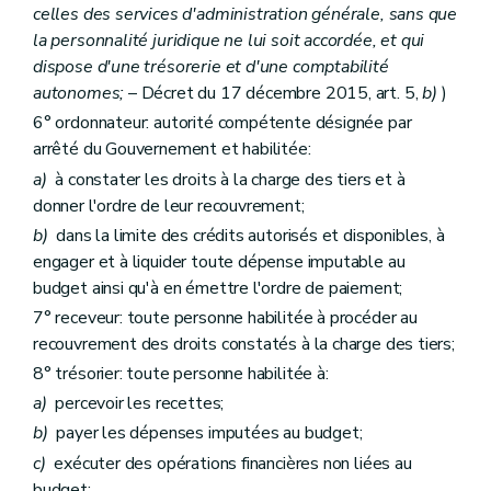
celles des services d'administration générale, sans que
Art. 41
Art. 42
la personnalité juridique ne lui soit accordée, et qui
Art. 43
dispose d'une trésorerie et d'une comptabilité
Art. 44
autonomes;
– Décret du 17 décembre 2015, art. 5,
b)
)
Art. 44
Art. 45
6° ordonnateur: autorité compétente désignée par
Art.
45/1
arrêté du Gouvernement et habilitée:
Art.
45/2
a)
à constater les droits à la charge des tiers et à
Art.
45/3
Titre
V
Dispositions relatives à la surveillance et au contrôle
donner l'ordre de leur recouvrement;
er
Chapitre I
Le contrôle et l'audit internes
b)
dans la limite des crédits autorisés et disponibles, à
Art. 46
engager et à liquider toute dépense imputable au
Art. 47
Chapitre II
Le contrôle administratif et budgétaire
budget ainsi qu'à en émettre l'ordre de paiement;
Art. 48
7° receveur: toute personne habilitée à procéder au
Art. 49
recouvrement des droits constatés à la charge des tiers;
Chapitre III
Le contrôle externe et la certification du compte général
Art. 50
8° trésorier: toute personne habilitée à:
Art. 51
a)
percevoir les recettes;
Art. 52
Chapitre
IV
Le contrôle externe du système comptable et l'approche intégrée d'audit
b)
payer les dépenses imputées au budget;
Art.
52/1
c)
exécuter des opérations financières non liées au
Art.
52/2
budget;