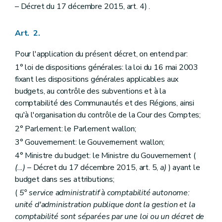
Art. 23
– Décret du 17 décembre 2015, art. 4) .
Art. 24
Art. 25
Chapitre IV
Dispositions relatives à la nouvelle répartition des crédits en cours d'année budgétaire
Art. 2.
Art. 26
Art. 27
Pour l'application du présent décret, on entend par:
Chapitre V
Dispositions relatives au compte d'exécution du budget
1° loi de dispositions générales: la loi du 16 mai 2003
Art. 28
Art. 29
fixant les dispositions générales applicables aux
Titre
III
Dispositions relatives à la comptabilité générale
budgets, au contrôle des subventions et à la
er
Chapitre I
Dispositions générales
comptabilité des Communautés et des Régions, ainsi
Art. 30
qu'à l'organisation du contrôle de la Cour des Comptes;
Art. 31
Art. 32
2° Parlement: le Parlement wallon;
Art. 33
3° Gouvernement: le Gouvernement wallon;
Art. 34
Art. 35
4° Ministre du budget: le Ministre du Gouvernement (
Art. 36
(...)
– Décret du 17 décembre 2015, art. 5,
a)
) ayant le
Chapitre II
Règles d'organisation des services comptables et financiers
budget dans ses attributions;
Art. 37
Art. 38
(
5° service administratif à comptabilité autonome:
Art. 39
unité d'administration publique dont la gestion et la
Art. 40
comptabilité sont séparées par une loi ou un décret de
Titre
IV
Dispositions relatives au compte général