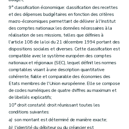
Titre
VI
Dispositions relatives au recouvrement des droits constatés de nature non fiscale
Art. 53
9° classification économique: classification des recettes
Art. 54
et des dépenses budgétaires en fonction des critères
Art. 55
macro-économiques permettant de délivrer à l'Institut
Art. 56
des comptes nationaux les données nécessaires à la
Titre
VII
Dispositions relatives à l'octroi des subventions et des prix
er
Chapitre I
Dispositions relatives à l'octroi, à l'emploi et au contrôle des subventions
réalisation de ses missions, telles que définies à
Art. 57
l'article 108 de la loi du 21 décembre 1994 portant des
Art. 58
dispositions sociales et diverses. Cette classification est
Art. 59
Art. 60
compatible avec le système européen des comptes
Art. 61
nationaux et régionaux (SEC), lequel définit les normes
Art. 62
comptables visant à une description quantitative
Chapitre II
Dispositions relatives à l'octroi de prix
cohérente, fiable et comparable des économies des
Art. 63
Art. 64
Etats membres de l'Union européenne. Elle se compose
Art. 65
de codes numériques de quatre chiffres au maximum et
Titre
VIII
Dispositions relatives aux biens désaffectés
de libellés explicatifs;
Art. 66
Art. 67
10° droit constaté: droit réunissant toutes les
Titre
IX
Dispositions applicables aux services administratifs à comptabilité autonome
conditions suivantes:
Art. 68
a)
son montant est déterminé de manière exacte;
Art. 69
Art.
69/1
b)
l'identité du débiteur ou du créancier est