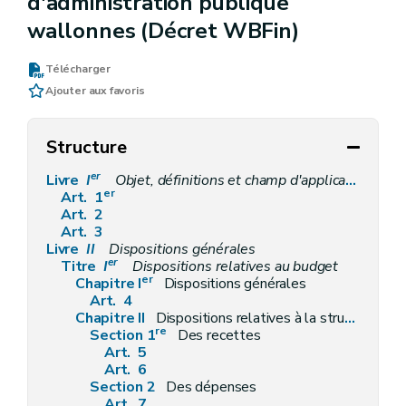
d'administration publique
wallonnes (Décret WBFin)
Télécharger
Ajouter aux favoris
Structure
er
Livre
I
Objet, définitions et champ d'application
er
Art. 1
Art. 2
Art. 3
Livre
II
Dispositions générales
er
Titre
I
Dispositions relatives au budget
er
Chapitre I
Dispositions générales
Art. 4
Chapitre II
Dispositions relatives à la structure, à la spécialisation et au contenu du budget
re
Section 1
Des recettes
Art. 5
Art. 6
Section 2
Des dépenses
Art. 7