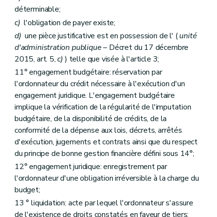
Art. 70
déterminable;
Art. 71
c)
l'obligation de payer existe;
Art. 72
Art. 73
d)
une pièce justificative est en possession de l' (
unité
Titre
X
Dispositions en matière de prescription
d'administration publique
– Décret du 17 décembre
Art. 74
2015, art. 5,
c)
) telle que visée à l'article 3;
Art. 75
Titre
XI
Dispositions relatives aux objectifs budgétaires, sociaux, économiques et environnementaux
11° engagement budgétaire: réservation par
Art.
76
l'ordonnateur du crédit nécessaire à l'exécution d'un
Art.
77
engagement juridique. L'engagement budgétaire
Art.
78
Livre
III
Dispositions applicables aux organismes, à l'Agence wallonne de la santé, de la protection sociale, du handicap et des familles, aux entreprises régionales, au Parlement et au Service du Médiateur
implique la vérification de la régularité de l'imputation
er
Titre
I
Dispositions relatives à la structure et au contenu du budget
budgétaire, de la disponibilité de crédits, de la
er
Chapitre
I
Disposition commune
conformité de la dépense aux lois, décrets, arrêtés
Art.
79
d'exécution, jugements et contrats ainsi que du respect
Chapitre
II
Dispositions spécifiques
Art.
80
du principe de bonne gestion financière défini sous 14°;
Art.
81
12° engagement juridique: enregistrement par
Art.
82
l'ordonnateur d'une obligation irréversible à la charge du
Art.
83
Art.
84
budget;
Art.
85
13 ° liquidation: acte par lequel l'ordonnateur s'assure
Art.
86
de l'existence de droits constatés en faveur de tiers;