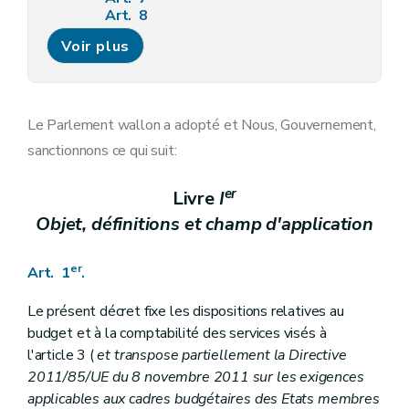
Art. 8
Section 3
Des documents informatifs et justificatifs du budget
Voir plus
Art. 9
Chapitre III
Dispositions relatives à la confection du budget et des ajustements, au calendrier budgétaire et à l'approbation par le Parlement
Art. 10
Art. 11
Chapitre IV
Dispositions réglant l'absence ou l'insuffisance de crédits
Le Parlement wallon a adopté et Nous, Gouvernement,
Art. 12
sanctionnons ce qui suit:
Art. 13
Art. 14
Titre
II
Dispositions relatives à l'exécution du budget et à la comptabilité budgétaire
er
Livre
I
er
Chapitre I
Dispositions générales
Objet, définitions et champ d'application
Art. 15
Art. 16
Art. 17
er
Art. 1
.
Art. 18
Art.
Chapitre II
Dispositions relatives aux recettes budgétaires
Le présent décret fixe les dispositions relatives au
Art. 19
budget et à la comptabilité des services visés à
Art. 20
l'article 3 (
et transpose partiellement la Directive
Chapitre III
Dispositions relatives aux dépenses budgétaires
2011/85/UE du 8 novembre 2011 sur les exigences
Art. 21
Art. 22
applicables aux cadres budgétaires des Etats membres