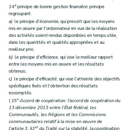
Titre
II
Dispositions relatives à l'approbation du budget
Art.
87
14° principe de bonne gestion financière: principe
Art.
88
regroupant:
Art.
89
a)
le principe d'économie, qui prescrit que les moyens
Titre
III
Dispositions relatives à l'exécution du budget et à la comptabilité budgétaire
er
Chapitre
I
Disposition commune
mis en œuvre par l'ordonnateur en vue de la réalisation
Art.
90
des activités soient rendus disponibles en temps utile,
Chapitre
II
Dispositions particulières
dans les quantités et qualités appropriées et au
Art.
91
meilleur prix;
Art.
92
Art.
93
b)
le principe d'efficience, qui vise le meilleur rapport
Titre
IV
Dispositions relatives à la comptabilité générale
entre les moyens mis en œuvre et les résultats
Art.
94
obtenus;
Art.
95
Art.
96
c)
le principe d'efficacité, qui vise l'atteinte des objectifs
Titre
V
Dispositions relatives au rapportage
spécifiques fixés et l'obtention des résultats
er
Chapitre
I
Du compte général annuel
escomptés.
Art.
97
Chapitre
II
Des comptes intermédiaires
(
15° Accord de coopération: l'accord de coopération du
Art.
98
13 décembre 2013 entre l'État fédéral, les
Titre
VI
Dispositions relatives aux contrôles
Communautés, les Régions et les Commissions
er
Chapitre
I
Disposition générale
Art.
99
communautaires relatif à la mise en œuvre de
Chapitre
II
Du contrôle et de l'audit internes
er
l'article 3, §1
du Traité sur la stabilité, la coordination