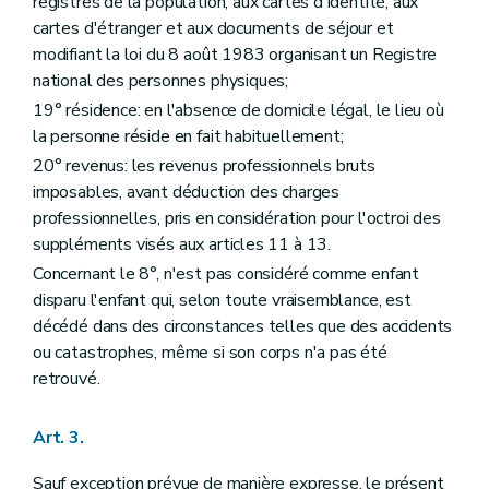
registres de la population, aux cartes d'identité, aux
Art. 97
cartes d'étranger et aux documents de séjour et
Chapitre XI
Les obligations
modifiant la loi du 8 août 1983 organisant un Registre
re
Section 1
La déontologie
national des personnes physiques;
Art. 98
Art. 99
19° résidence: en l'absence de domicile légal, le lieu où
Art. 100
la personne réside en fait habituellement;
Section 2
L'information
Art. 101
20° revenus: les revenus professionnels bruts
Art. 102
imposables, avant déduction des charges
Art. 103
professionnelles, pris en considération pour l'octroi des
Art. 104
suppléments visés aux articles 11 à 13.
Art. 105
Section 3
Les flux informatiques
Concernant le 8°, n'est pas considéré comme enfant
Art. 106
disparu l'enfant qui, selon toute vraisemblance, est
Art. 106/1
décédé dans des circonstances telles que des accidents
Art. 107
Section 4
La protection de la vie privée
ou catastrophes, même si son corps n'a pas été
Art. 108
retrouvé.
Art. 109
Art. 110
Chapitre XII
(Le contrôle et la médiation - Décret du 21 décembre 2022, art.21)
Art. 3.
Art. 111
Art. 111/1
Sauf exception prévue de manière expresse, le présent