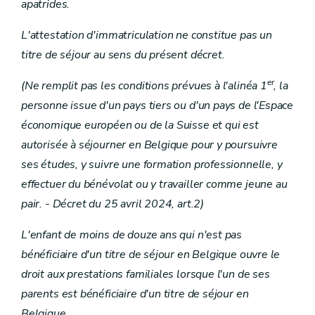
apatrides.
Art. 131
Art. 132
L'attestation d'immatriculation ne constitue pas un
Art. 133
Art. 134
titre de séjour au sens du présent décret.
Art. 135
Art.
er
(Ne remplit pas les conditions prévues à l'alinéa 1
, la
Art.
Titre XI
Disposition finale
personne issue d'un pays tiers ou d'un pays de l'Espace
Art. 136
économique européen ou de la Suisse et qui est
autorisée à séjourner en Belgique pour y poursuivre
ses études, y suivre une formation professionnelle, y
effectuer du bénévolat ou y travailler comme jeune au
pair. - Décret du 25 avril 2024, art.2)
L'enfant de moins de douze ans qui n'est pas
bénéficiaire d'un titre de séjour en Belgique ouvre le
droit aux prestations familiales lorsque l'un de ses
parents est bénéficiaire d'un titre de séjour en
Belgique.