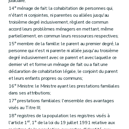
judiciaire;
Art. 81
Section 3
La révision
14° ménage de fait: la cohabitation de personnes qui,
Art. 82
n'étant ni conjointes, ni parentes ou alliées jusqu'au
Art. 83
troisième degré inclusivement, règlent de commun
Chapitre V
Le paiement
accord leurs problèmes ménagers en mettant, même
Art. 84
Art. 85
partiellement, en commun leurs ressources respectives;
Art. 86
15° membre de la famille: le parent au premier degré, la
Art. 87
personne qui n'est ni parente ni alliée jusqu'au troisième
Chapitre VI
Les intérêts
Art. 88
degré inclusivement avec ce parent et avec laquelle ce
Art. 89
dernier vit et forme un ménage de fait ou a fait une
Art. 90
déclaration de cohabitation légale, le conjoint du parent
Chapitre VII
La récupération
et leurs enfants propres ou communs;
Art. 91
Art. 91/1
16° Ministre: le Ministre ayant les prestations familiales
Art. 92
dans ses attributions;
Chapitre VIII
Les contestations
17° prestations familiales: l'ensemble des avantages
Art. 93
Art. 94
visés au Titre III;
Chapitre IX
Les renonciations
18° registres de la population: les registres visés à
Art. 95
er
l'article 1
, 1° de la loi du 19 juillet 1991 relative aux
Chapitre X
La prescription
Art. 96