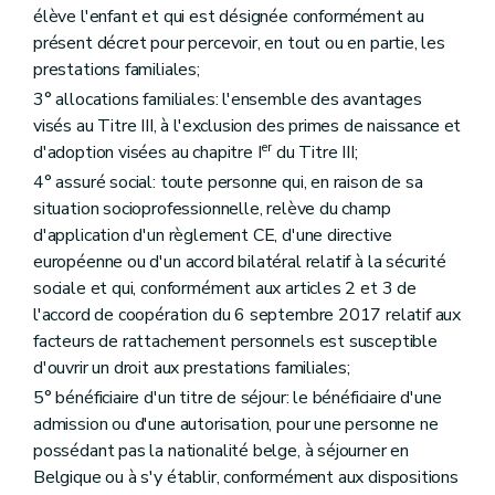
Art. 32
élève l'enfant et qui est désignée conformément au
Section 4
Dispositions communes au Comité de gestion et au
présent décret pour percevoir, en tout ou en partie, les
Art. 33
Art. 34
prestations familiales;
Art. 35
3° allocations familiales: l'ensemble des avantages
Art. 36
visés au Titre III, à l'exclusion des primes de naissance et
Chapitre III
La gestion journalière
er
Art. 37
d'adoption visées au chapitre I
du Titre III;
Art. 38
4° assuré social: toute personne qui, en raison de sa
Art. 39
situation socioprofessionnelle, relève du champ
Art. 40
d'application d'un règlement CE, d'une directive
Art. 41
Chapitre IV
Le personnel
européenne ou d'un accord bilatéral relatif à la sécurité
Art. 42
sociale et qui, conformément aux articles 2 et 3 de
Art. 43
l'accord de coopération du 6 septembre 2017 relatif aux
Chapitre V
Les ressources, budget, comptabilité et comptes
Art. 44
facteurs de rattachement personnels est susceptible
Art. 44
d'ouvrir un droit aux prestations familiales;
Art. 45
5° bénéficiaire d'un titre de séjour: le bénéficiaire d'une
Art. 46
Art. 46
admission ou d'une autorisation, pour une personne ne
Art. 47
possédant pas la nationalité belge, à séjourner en
Art. 48
Belgique ou à s'y établir, conformément aux dispositions
Art. 49