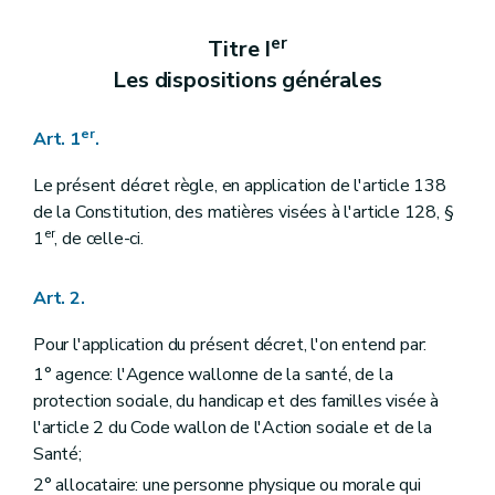
Art. 17
Chapitre IV
Les autres dispositions relatives au montant des prestations
er
Titre I
Art. 18
Les dispositions générales
Art. 19
Art. 20
Titre IV
Les personnes à qui les prestations familiales sont payées
er
Art. 1
.
Art. 21
Art. 22
Titre V
La Caisse publique wallonne d'allocations familiales
Le présent décret règle, en application de l'article 138
er
Chapitre I
Dispositions générales
de la Constitution, des matières visées à l'article 128, §
Art. 23
er
1
, de celle-ci.
Art. 24
Art. 25
Art. 26
Art. 2.
Chapitre II
Structure et gouvernance
Section 1
Généralités
Pour l'application du présent décret, l'on entend par:
Art. 27
Section 2
Le Comité de gestion
1° agence: l'Agence wallonne de la santé, de la
Art. 28
protection sociale, du handicap et des familles visée à
Art. 29
l'article 2 du Code wallon de l'Action sociale et de la
Art. 30
Santé;
Section 3
(Le Comité d'audit interne - Décret du 25 avril 2024, art.9)
Art. 31
2° allocataire: une personne physique ou morale qui