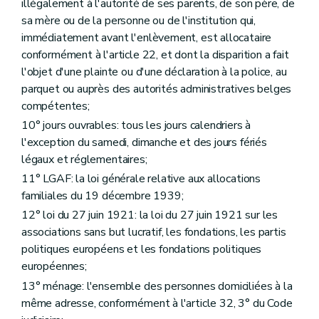
Art. 66
illégalement à l'autorité de ses parents, de son père, de
Section 3
Le compte de gestion et la réserve administrative
sa mère ou de la personne ou de l'institution qui,
Art. 67
immédiatement avant l'enlèvement, est allocataire
Art. 68
conformément à l'article 22, et dont la disparition a fait
Chapitre III
Les obligations
Art. 69
l'objet d'une plainte ou d'une déclaration à la police, au
Art. 70
parquet ou auprès des autorités administratives belges
Titre VII
Dispositions communes aux caisses d'allocations familiales
compétentes;
er
Chapitre I
Définition
Art. 71
10° jours ouvrables: tous les jours calendriers à
Chapitre II
L'affiliation
l'exception du samedi, dimanche et des jours fériés
Art. 72
légaux et réglementaires;
Chapitre III
Les demandes des prestations familiales
Art. 73
11° LGAF: la loi générale relative aux allocations
Chapitre IV
Les décisions et l'exécution sans délai
familiales du 19 décembre 1939;
re
Section 1
Les délais et modalités de paiement
12° loi du 27 juin 1921: la loi du 27 juin 1921 sur les
Art. 74
Art. 75
associations sans but lucratif, les fondations, les partis
Art. 76
politiques européens et les fondations politiques
Art. 77
européennes;
Section 2
La motivation, les mentions et notifications
Art. 78
13° ménage: l'ensemble des personnes domiciliées à la
Art. 79
même adresse, conformément à l'article 32, 3° du Code
Art. 80