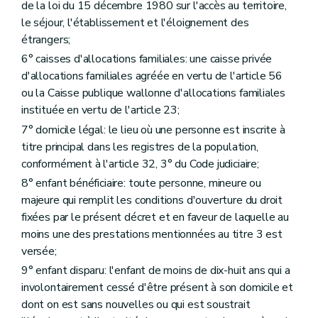
de la loi du 15 décembre 1980 sur l'accès au territoire,
Art. 50
Art. 50/1
le séjour, l'établissement et l'éloignement des
Chapitre VI
Le contrat de gestion
étrangers;
Art. 51
6° caisses d'allocations familiales: une caisse privée
Art. 52
Chapitre VII
Le contrôle
d'allocations familiales agréée en vertu de l'article 56
Art. 53
ou la Caisse publique wallonne d'allocations familiales
Art. 54
instituée en vertu de l'article 23;
Art. 55
7° domicile légal: le lieu où une personne est inscrite à
Titre VI
Les caisses privées d'allocations familiales
er
Chapitre I
L'agrément
titre principal dans les registres de la population,
Art. 56
conformément à l'article 32, 3° du Code judiciaire;
Art. 57
8° enfant bénéficiaire: toute personne, mineure ou
Art. 58
Art. 59
majeure qui remplit les conditions d'ouverture du droit
Chapitre II
Le financement
fixées par le présent décret et en faveur de laquelle au
re
Section 1
Généralités
moins une des prestations mentionnées au titre 3 est
Art. 60
versée;
Art. 61
Section 2
Le fonds de réserve
9° enfant disparu: l'enfant de moins de dix-huit ans qui a
Art. 63
involontairement cessé d'être présent à son domicile et
Art. 64
dont on est sans nouvelles ou qui est soustrait
Art. 65