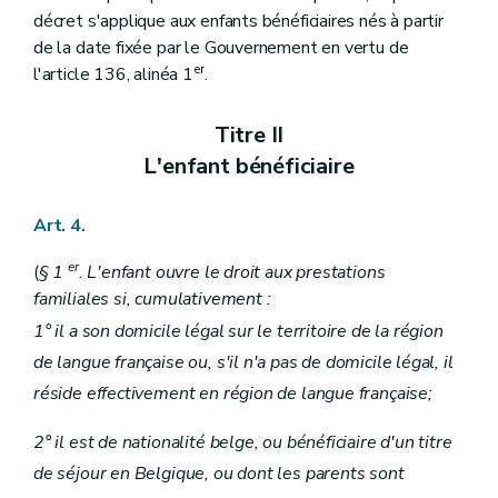
Titre XIII
Disposition commune à l'ancien régime et au nouveau régime
décret s'applique aux enfants bénéficiaires nés à partir
Art. 112
de la date fixée par le Gouvernement en vertu de
Titre IX
Dispositions modificatives
Art. 113
er
l'article 136, alinéa 1
.
Art. 114
Art. 115
Titre II
Art. 116
Art. 117
L'enfant bénéficiaire
Art. 118
Art. 119
Titre X
Dispositions transitoires
Art. 4.
Art. 120
Art. 120/1
er
(
§ 1
. L'enfant ouvre le droit aux prestations
Art. 121
familiales si, cumulativement :
Art. 121
Art. 122
1° il a son domicile légal sur le territoire de la région
Art. 123
de langue française ou, s'il n'a pas de domicile légal, il
Art. 124
Art. 125
réside effectivement en région de langue française;
Art. 126
Art. 127
2° il est de nationalité belge, ou bénéficiaire d'un titre
Art. 128
Art. 129
de séjour en Belgique, ou dont les parents sont
Art. 130