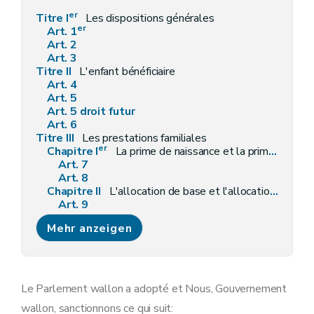
er
Titre I
Les dispositions générales
er
Art. 1
Art. 2
Art. 3
Titre II
L'enfant bénéficiaire
Art. 4
Art. 5
Art. 5 droit futur
Art. 6
Titre III
Les prestations familiales
er
Chapitre I
La prime de naissance et la prime d'adoption
Art. 7
Art. 8
Chapitre II
L'allocation de base et l'allocation forfaitaire
Art. 9
Art. 10
Mehr anzeigen
Chapitre III
(Les suppléments et les allocations spéciales - Décret du 25 avril 2024, art.5)
Art. 11
Art. 12
Art. 13
Art. 14
Le Parlement wallon a adopté et Nous, Gouvernement
Art. 15
wallon, sanctionnons ce qui suit:
Art. 16