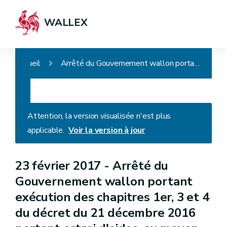
WALLEX
Accueil
Arrêté du Gouvernement wallon portant exécution des chapitres 1er, 3 et 4 du décret du 21 décembre 2016 portant octroi d'aides, au moyen d'un portefeuille intégré d'aides en Région wallonne, aux porteurs de projets et aux petites et moyennes entreprises pour rémunérer des services promouvant l'entrepreneuriat ou la croissance, et constituant une banque de données de sources authentiques liées à ce portefeuille intégré
Attention, la version visualisée n'est plus
applicable.
Voir la version à jour
23 février 2017 -
Arrêté du
Gouvernement wallon portant
exécution des chapitres 1er, 3 et 4
du décret du 21 décembre 2016