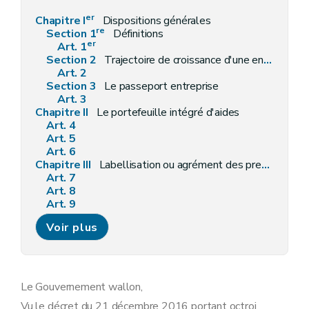
er
Chapitre I
Dispositions générales
re
Section 1
Définitions
er
Art. 1
Section 2
Trajectoire de croissance d'une entreprise
Art. 2
Section 3
Le passeport entreprise
Art. 3
Chapitre II
Le portefeuille intégré d'aides
Art. 4
Art. 5
Art. 6
Chapitre III
Labellisation ou agrément des prestataires de services
Art. 7
Art. 8
Art. 9
Art. 10
Voir plus
Art. 11
Art. 12
Art. 13
Art. 14
Chapitre IV
Modalités de traitement des aides
Le Gouvernement wallon,
Art. 15
Vu le décret du 21 décembre 2016 portant octroi