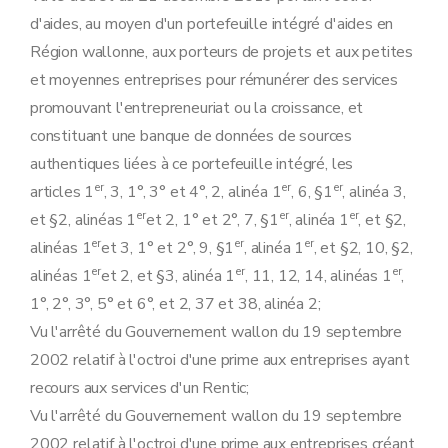
Art. 16
Art. 17
d'aides, au moyen d'un portefeuille intégré d'aides en
Art. 18
Région wallonne, aux porteurs de projets et aux petites
Art. 19
Art. 20
et moyennes entreprises pour rémunérer des services
Art. 21
promouvant l'entrepreneuriat ou la croissance, et
Art. 22
Art. 23
constituant une banque de données de sources
Chapitre V
Dispositions finales
authentiques liées à ce portefeuille intégré, les
ère
Section 1
Dispositions modificatives
Art. 24
er
er
er
articles 1
, 3, 1°, 3° et 4°, 2, alinéa 1
, 6, §1
, alinéa 3,
Art. 25
er
er
er
et §2, alinéas 1
et 2, 1° et 2°, 7, §1
, alinéa 1
, et §2,
Section 2
Dispositions abrogatoires
er
er
er
Art. 26
alinéas 1
et 3, 1° et 2°, 9, §1
, alinéa 1
, et §2, 10, §2,
Section 3
Dispositions transitoires
er
er
er
alinéas 1
et 2, et §3, alinéa 1
, 11, 12, 14, alinéas 1
,
Art. 27
1°, 2°, 3°, 5° et 6°, et 2, 37 et 38, alinéa 2;
Art. 28
Section 4
Entrée en vigueur
Vu l'arrêté du Gouvernement wallon du 19 septembre
Art. 29
2002 relatif à l'octroi d'une prime aux entreprises ayant
Art. 30
recours aux services d'un Rentic;
Vu l'arrêté du Gouvernement wallon du 19 septembre
2002 relatif à l'octroi d'une prime aux entreprises créant