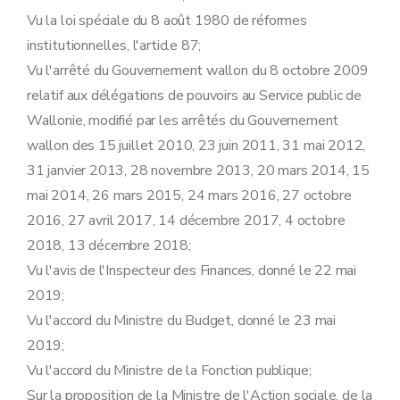
Section 4
Dispositions communes en matière de marchés publics
Vu la loi spéciale du 8 août 1980 de réformes
Sous-section 1 er
Définitions
Art. 18
institutionnelles, l'article 87;
Sous-section 2
Dispositions relatives au choix du mode de passation, à l'adoption des documents de marché, à la sélection qualitative et à l'attribution, à la vérification des prix du marché
Vu l'arrêté du Gouvernement wallon du 8 octobre 2009
Art. 19
Art. 20
relatif aux délégations de pouvoirs au Service public de
Art. 21
Wallonie, modifié par les arrêtés du Gouvernement
Art. 22
Art. 23
wallon des 15 juillet 2010, 23 juin 2011, 31 mai 2012,
Sous-section 3
Dispositions relatives à l'exécution des marchés publics
31 janvier 2013, 28 novembre 2013, 20 mars 2014, 15
Art. 24
Art. 25
mai 2014, 26 mars 2015, 24 mars 2016, 27 octobre
Art. 26
2016, 27 avril 2017, 14 décembre 2017, 4 octobre
Section 5
Délégations particulières communes
Art. 27
2018, 13 décembre 2018;
Art. 28
Vu l'avis de l'Inspecteur des Finances, donné le 22 mai
Art. 29
2019;
Art. 30
Art. 31
Vu l'accord du Ministre du Budget, donné le 23 mai
Art. 32
2019;
Art. 33
Art. 34
Vu l'accord du Ministre de la Fonction publique;
Art. 35
Sur la proposition de la Ministre de l'Action sociale, de la
Art. 35/1