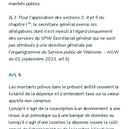
marchés publics.
Art. 162
Art. 163
Art. 164
(§ 3. Pour l'application des sections 3, 4 et 5 du
Art. 165
er
chapitre I
, le secrétaire général exerce les
Art. 166
délégations dont il est investi à l'égard uniquement
Sous-section 3
Dispositions particulières au Département de l'Investissement
Art. 167
des services du SPW Secrétariat général qui ne sont
Art. 168
pas attribués à une direction générale par
Art. 169
l'organigramme du Service public de Wallonie.
- AGW
Art. 170
du 02 septembre 2021, art.5)
Sous-section 4
Dispositions particulières au Département du Développement économique
Art. 171
Sous-section 5
Disposition particulière au Département de la Recherche et du Développement technologique et au Département de la Gestion financière
Art. 6.
Art. 172
Chapitre VIII/1
(Dispositions particulières à l'Agence wallonne de l'Air et du Climat - AGW du 14 décembre 2023, art.2)
Les montants prévus dans le présent arrêté couvrent la
Section 1 re
(Délégations budgétaires - AGW du 14 décembre 2023, art.2)
Art. 172/1
totalité de la dépense et s'entendent taxe sur la valeur
Art. 172/2
ajoutée non comprise.
Section 2
(Dispositions particulières - AGW du 14 décembre 2023, art.2)
Lorsqu'il s'agit de la souscription à un abonnement, à une
Art. 172/3
Chapitre IX
Dispositions finales
revue, à un périodique ou à une banque de données ou
Art. 173
lorsqu'il s'agit d'une location, la dépense couvre le coût
Art. 174