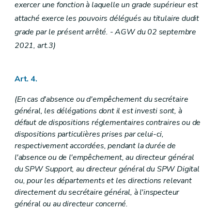
Art. 102
exercer une fonction à laquelle un grade supérieur est
Art. 103
attaché exerce les pouvoirs délégués au titulaire dudit
Section 2
Dispositions particulières
Sous-section 1
Département du Développement, de la Ruralité et des Cours d'eau et du Bien-être animal
grade par le présent arrêté. - AGW du 02 septembre
Art. 104
2021, art.3)
Art. 105
Art. 106
Art. 107
Art. 108
Art. 4.
Art. 109
Art. 109/1
(En cas d'absence ou d'empêchement du secrétaire
Art. 110
général, les délégations dont il est investi sont, à
Sous-section 2
Département de l'Agriculture
Art. 111
défaut de dispositions réglementaires contraires ou de
Sous-section 3
Département de la Nature et des Forêts
dispositions particulières prises par celui-ci,
Art. 112
respectivement accordées, pendant la durée de
Art. 113
l'absence ou de l'empêchement, au directeur général
Sous-section 4
Département du Sol et des Déchets
Art. 114
du SPW Support, au directeur général du SPW Digital
Sous-section 5
Département de l'Environnement et de l'Eau
ou, pour les départements et les directions relevant
Art. 115
directement du secrétaire général, à l'inspecteur
Section 3
(Dispositions particulières à l'organisme payeur - AGW du 18 novembre 2021, art. 27)
général ou au directeur concerné.
Sous-section 1
(Délégations budgétaires - AGW du 18 novembre 2021, art. 27)
Art. 115/1