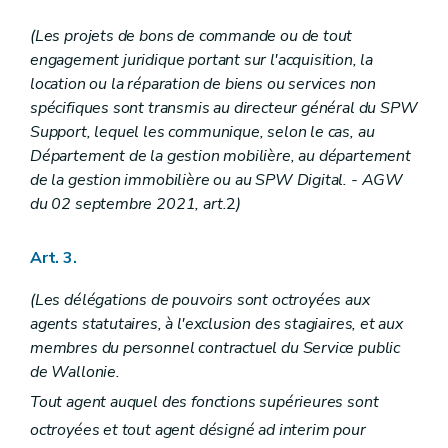
Art. 85
Art. 86
(Les projets de bons de commande ou de tout
Art. 87
engagement juridique portant sur l'acquisition, la
Art. 88
location ou la réparation de biens ou services non
Art. 89
spécifiques sont transmis au directeur général du SPW
Art. 90
Art. 91
Support, lequel les communique, selon le cas, au
Chapitre V
Dispositions relatives au Service public de Wallonie Agriculture, Ressources naturelles, Environnement
Département de la gestion mobilière, au département
Section 1 re
Délégations budgétaires
de la gestion immobilière ou au SPW Digital.
- AGW
Sous-section 1
Dépenses inhérentes aux activités de la Direction générale
du 02 septembre 2021, art.
2
)
Art. 92
Art. 93
Art. 94
Art. 3.
Art. 95
Art. 96
Art. 97
(Les délégations de pouvoirs sont octroyées aux
Art. 98
agents statutaires, à l'exclusion des stagiaires, et aux
Sous-section 2
Dépenses inhérentes aux activités du Département de la Nature et des Forêts
membres du personnel contractuel du Service public
Art. 99
de Wallonie.
Art. 100
Sous-section 3
Dépenses inhérentes aux activités du Département de l'Environnement et de l'Eau
Tout agent auquel des fonctions supérieures sont
Art. 101
octroyées et tout agent désigné ad interim pour
Sous-section 4
Dépenses inhérentes aux activités du Département de la Police et des Contrôles