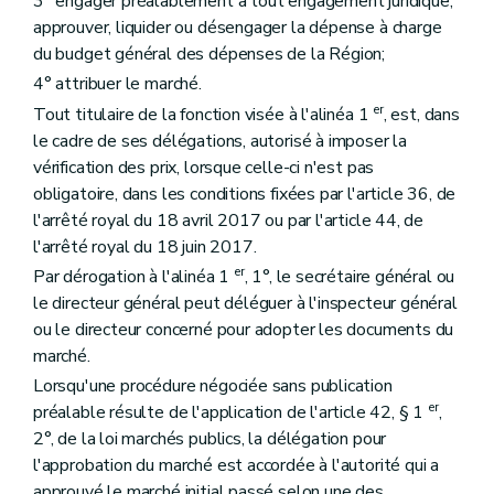
3° engager préalablement à tout engagement juridique,
approuver, liquider ou désengager la dépense à charge
du budget général des dépenses de la Région;
4° attribuer le marché.
er
Tout titulaire de la fonction visée à l'alinéa 1
, est, dans
le cadre de ses délégations, autorisé à imposer la
vérification des prix, lorsque celle-ci n'est pas
obligatoire, dans les conditions fixées par l'article 36, de
l'arrêté royal du 18 avril 2017 ou par l'article 44, de
l'arrêté royal du 18 juin 2017.
er
Par dérogation à l'alinéa 1
, 1°, le secrétaire général ou
le directeur général peut déléguer à l'inspecteur général
ou le directeur concerné pour adopter les documents du
marché.
Lorsqu'une procédure négociée sans publication
er
préalable résulte de l'application de l'article 42, § 1
,
2°, de la loi marchés publics, la délégation pour
l'approbation du marché est accordée à l'autorité qui a
approuvé le marché initial passé selon une des