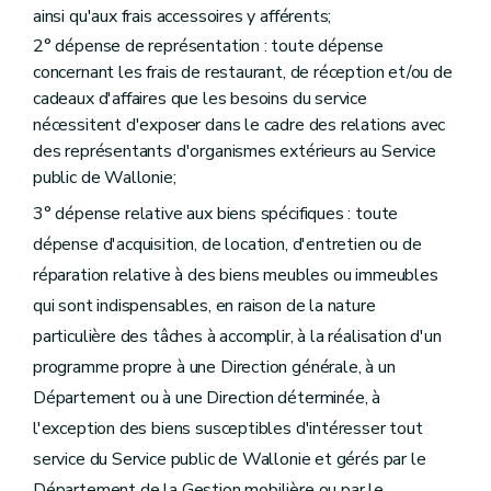
Art. 55
ainsi qu'aux frais accessoires y afférents;
Section 3
2° dépense de représentation : toute dépense
Délégations en matière de gestion immobilière
concernant les frais de restaurant, de réception et/ou de
Art. 55/1
cadeaux d'affaires que les besoins du service
Art. 55/2
nécessitent d'exposer dans le cadre des relations avec
Chapitre III
(Dispositions relatives au Service public de Wallonie 
des représentants d'organismes extérieurs au Service
public de Wallonie;
Section 1
Délégations budgétaires
Sous-section 1
Dépenses inhérentes aux activités de la Direction générale
3° dépense relative aux biens spécifiques : toute
Art. 56
dépense d'acquisition, de location, d'entretien ou de
Art. 57
Art. 58
réparation relative à des biens meubles ou immeubles
Sous-section 2
Dépenses inhérentes aux activités du Département du Budget et de la Trésorerie
qui sont indispensables, en raison de la nature
Art. 59
Art. 60
particulière des tâches à accomplir, à la réalisation d'un
Art. 61
programme propre à une Direction générale, à un
Art. 62
Art. 63
Département ou à une Direction déterminée, à
Section 2
Dispositions particulières
l'exception des biens susceptibles d'intéresser tout
Sous-section 1
Dispositions particulières à la Direction générale
Art. 64
service du Service public de Wallonie et gérés par le
Art. 65
Département de la Gestion mobilière ou par le