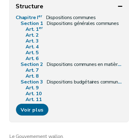
Structure
er
Chapitre I
Dispositions communes
Section 1
Dispositions générales communes
er
Art. 1
Art. 2
Art. 3
Art. 4
Art. 5
Art. 6
Section 2
Dispositions communes en matière de personnel
Art. 7
Art. 8
Section 3
Dispositions budgétaires communes
Art. 9
Art. 10
Art. 11
Art. 12
Voir plus
Art. 13
Art. 14
Art. 15
Art. 16
Art. 17
Le Gouvernement wallon,