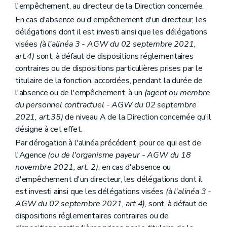
Art. 125
l'empêchement, au directeur de la Direction concernée.
Art. 126
En cas d'absence ou d'empêchement d'un directeur, les
Art. 127
Art. 128
délégations dont il est investi ainsi que les délégations
Art. 129
visées
(à l'alinéa 3 - AGW du 02 septembre 2021,
Art. 130
art.4)
sont, à défaut de dispositions réglementaires
Art. 131
Art. 132
contraires ou de dispositions particulières prises par le
Section 3
Dispositions particulières à l'Agence wallonne du Patrimoine
titulaire de la fonction, accordées, pendant la durée de
Sous-section 1
Délégations budgétaires
l'absence ou de l'empêchement, à un
(agent ou membre
Art. 133
du personnel contractuel - AGW du 02 septembre
Art. 134
Art. 135
2021, art.35)
de niveau A de la Direction concernée qu'il
Art. 136
désigne à cet effet.
Art. 137
Par dérogation à l'alinéa précédent, pour ce qui est de
Art. 138
Sous-section 2
Dispositions particulières
l'Agence
(ou de l'organisme payeur - AGW du 18
Art. 139
novembre 2021, art. 2)
, en cas d'absence ou
Art. 140
d'empêchement d'un directeur, les délégations dont il
Art. 141
est investi ainsi que les délégations visées
(à l'alinéa 3 -
Art. 142
Chapitre VII
Dispositions relatives au Service public Intérieur et Action sociale
AGW du 02 septembre 2021, art.4)
, sont, à défaut de
Section 1 re
Délégation budgétaire
dispositions réglementaires contraires ou de
Art. 143