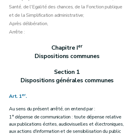
Chapitre II
Dispositions relatives au Service public de Wallonie Secrétariat général
Santé, de l'Egalité des chances, de la Fonction publique
Section 1 re
Délégations budgétaires
et de la Simplification administrative;
Art. 36
Art. 37
Après délibération,
Art. 38
Arrête :
Art. 39
Art. 40
Art. 41
er
Chapitre I
Section 2
Délégations en matière de personnel
Dispositions communes
Art. 41/1
Art. 42
Art. 43
Section 1
Art. 44
Art. 45
Dispositions générales communes
Art. 46
Art. 47
er
Art. 48
Art. 1
.
Art. 49
Art. 50
Au sens du présent arrêté, on entend par :
Art. 51
1° dépense de communication : toute dépense relative
Art. 52
Art. 53
aux publications écrites, audiovisuelles et électroniques,
Art. 54
aux actions d'information et de sensibilisation du public