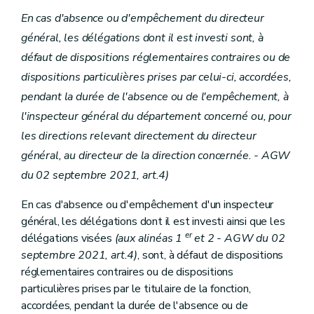
Art. 115/2
En cas d'absence ou d'empêchement du directeur
Art. 115/3
Art. 115/4
général, les délégations dont il est investi sont, à
Art. 115/4/1
défaut de dispositions réglementaires contraires ou de
Sous-section 2
(Dispositions particulières - AGW du 18 novembre 2021, art. 27)
Art. 115/5
dispositions particulières prises par celui-ci, accordées,
Art. 115/6
pendant la durée de l'absence ou de l'empêchement, à
Art. 115/7
Art. 115/8
l'inspecteur général du département concerné ou, pour
Art. 115/9
les directions relevant directement du directeur
Chapitre VI
Dispositions relatives au Service public de Wallonie Territoire, Logement, Patrimoine, Energie
Section 1 re
Délégations budgétaires
général, au directeur de la direction concernée. - AGW
Art.
115/10 - AGW du 19 avril 2024, art.23
du 02 septembre 2021, art.4)
Art. 116
Art. 117
En cas d'absence ou d'empêchement d'un inspecteur
Art. 118
général, les délégations dont il est investi ainsi que les
Art. 119
Art. 120
er
délégations visées
(aux alinéas 1
et 2 - AGW du 02
Section 2
Dispositions particulières
septembre 2021, art.4)
, sont, à défaut de dispositions
Art. 121
réglementaires contraires ou de dispositions
Art. 122
Art. 123
particulières prises par le titulaire de la fonction,
Art. 124
accordées, pendant la durée de l'absence ou de