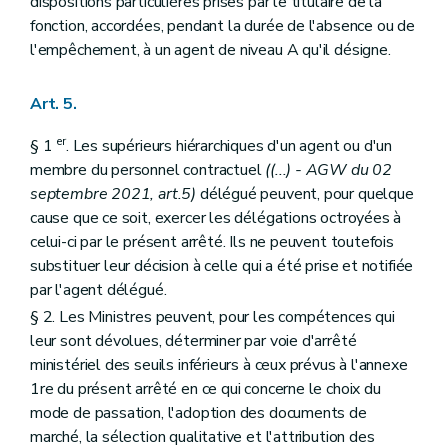
dispositions particulières prises par le titulaire de la
Section 2
Dispositions particulières au Fonds wallon des calamités publiques
fonction, accordées, pendant la durée de l'absence ou de
Art. 144
Art. 145
l'empêchement, à un agent de niveau A qu'il désigne.
Chapitre VIII
Dispositions relatives au Service public de Wallonie Economie, Emploi, Recherche
Section 1 re
Délégations budgétaires
Art. 146
Art. 5.
Art. 147
Art. 148
er
§ 1
. Les supérieurs hiérarchiques d'un agent ou d'un
Art. 149
membre du personnel contractuel
((...) - AGW du 02
Art. 150
septembre 2021, art.5)
délégué peuvent, pour quelque
Section 2
Dispositions particulières
Sous-section 1
Dispositions particulières à la Direction générale
cause que ce soit, exercer les délégations octroyées à
Art. 151
celui-ci par le présent arrêté. Ils ne peuvent toutefois
Art. 152
substituer leur décision à celle qui a été prise et notifiée
Art. 153
par l'agent délégué.
Art. 154
Art. 155
§ 2. Les Ministres peuvent, pour les compétences qui
Art. 156
leur sont dévolues, déterminer par voie d'arrêté
Art. 157
ministériel des seuils inférieurs à ceux prévus à l'annexe
Art. 158
Art. 159
1re du présent arrêté en ce qui concerne le choix du
Art. 160
mode de passation, l'adoption des documents de
Art. 161
marché, la sélection qualitative et l'attribution des
Sous-section 2
Dispositions particulières au Département de l'Emploi et de la Formation professionnelle