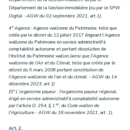
Art. 66
Art. 67
Département de la Gestion immobilière
(ou par le SPW
Art. 68
Digital - AGW du 02 septembre 2021, art.1)
;
Sous-section 2
Dispositions particulières au Département du Budget et de la Trésorerie
Art. 69
4° Agence : Agence wallonne du Patrimoine, telle que
Art. 70
créée par le décret du 12 juillet 2017 érigeant l'Agence
Art. 71
Art. 72
wallonne du Patrimoine en service administratif à
Art. 73
comptabilité autonome et portant dissolution de
Art. 74
l'Institut du Patrimoine wallon
(ainsi que l'Agence
Art. 74/1
Chapitre IV
Dispositions relatives au Service public de Wallonie Mobilité et Infrastructures
wallonne de l'Air et du Climat, telle que créée par le
Section 1 re
Délégations budgétaires
décret du 5 mars 2008 portant constitution de
Art. 75
l'Agence wallonne de l'air et du climat; - AGW du 14
Art. 76
décembre 2023, art.1)
Art. 77
Art. 78
(5° L'organisme payeur : l'organisme payeur régional,
Art. 79
érigé en service administratif à comptabilité autonome
Art. 80
er
par l'article D. 254, § 1
, du Code wallon de
Art. 81
Section 2
Dispositions particulières
l'Agriculture - AGW du 18 novembre 2021, art. 1).
Art. 82
Art. 83
Art. 2.
Art. 84