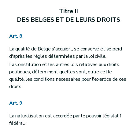
Section III
Des compétences
Art. 105
Titre II
Art. 106
Art. 107
DES BELGES ET DE LEURS DROITS
Art. 108
Art. 109
Art. 110
Art. 8.
Art. 111
Art. 112
La qualité de Belge s'acquiert, se conserve et se perd
Art. 113
d'après les règles déterminées par la loi civile.
Art. 114
Chapitre IV
DES COMMUNAUTES ET DES REGIONS
La Constitution et les autres lois relatives aux droits
Section première
Des organes
politiques, déterminent quelles sont, outre cette
Sous-section première
Des Conseils de communauté et de région
qualité, les conditions nécessaires pour l'exercice de ces
Art. 115
droits.
Art. 116
Art. 117
Art. 118
Art. 9.
Art. 119
Art. 120
La naturalisation est accordée par le pouvoir législatif
Sous-section II
Des Gouvernements de communauté et de région
Art. 121
fédéral.
Art. 122
Art. 123