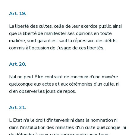
Titre VI
DE LA FORCE PUBLIQUE
Art. 182
Art. 19.
Art. 183
Art. 184
La liberté des cultes, celle de leur exercice public, ainsi
Art. 185
Art. 186
que la liberté de manifester ses opinions en toute
Titre VII
DISPOSITIONS GENERALES
matière, sont garanties, sauf la répression des délits
Art. 187
commis à l'occasion de l'usage de ces libertés.
Art. 188
Art. 189
Art. 190
Art. 20.
Art. 191
Art. 192
Nul ne peut être contraint de concourir d'une manière
Art. 193
quelconque aux actes et aux cérémonies d'un culte, ni
Art. 194
Titre VIII
DE LA REVISION DE LA CONSTITUTION
d'en observer les jours de repos.
Art. 195
Art. 196
Art. 197
Art. 21.
Art. 198
Titre IX
ENTREE EN VIGUEUR ET DISPOSITIONS TRANSITOIRES
L'Etat n'a le droit d'intervenir ni dans la nomination ni
Annexe
dans l'installation des ministres d'un culte quelconque, ni
Annexe
de défendre à ceux-ci de correspondre avec leurs