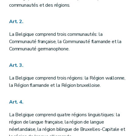
Chapitre premier
DES CHAMBRES FEDERALES
communautés et des régions.
Art. 42
Art. 43
Art. 2.
Art. 44
Art. 45
Art. 46
La Belgique comprend trois communautés: la
Art. 47
Communauté française, la Communauté flamande et la
Art. 48
Communauté germanophone.
Art. 49
Art. 50
Art. 51
Art. 3.
Art. 52
Art. 53
La Belgique comprend trois régions: la Région wallonne,
Art. 54
Art. 55
la Région flamande et la Région bruxelloise.
Art. 56
Art. 57
Art. 4.
Art. 58
Art. 59
Art. 60
La Belgique comprend quatre régions linguistiques: la
Section première
De la Chambre des représentants
région de langue française, la région de langue
Art. 61
néerlandaise, la région bilingue de Bruxelles-Capitale et
Art. 62