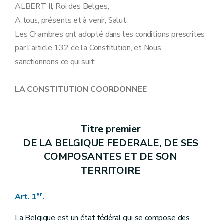
Art. 19
ALBERT II, Roi des Belges,
Art. 20
A tous, présents et à venir, Salut.
Art. 21
Art. 22
Les Chambres ont adopté dans les conditions prescrites
Art. 23
par l'article 132 de la Constitution, et Nous
Art. 24
Art. 25
sanctionnons ce qui suit:
Art. 26
Art. 27
Art. 28
LA CONSTITUTION COORDONNEE
Art. 29
Art. 30
Art. 31
Art. 32
Titre premier
Titre III
DES POUVOIRS
DE LA BELGIQUE FEDERALE, DE SES
Art. 33
Art. 34
COMPOSANTES ET DE SON
Art. 35
TERRITOIRE
Art. 36
Art. 37
Art. 38
er
Art. 1
.
Art. 39
Art. 40
La Belgique est un état fédéral qui se compose des
Art. 41