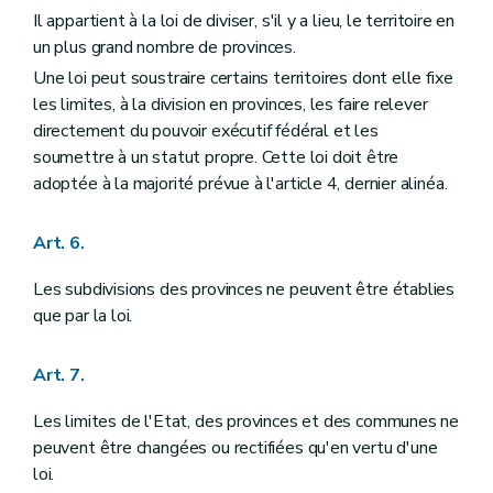
Chapitre III
DU ROI ET DU GOUVERNEMENT FEDERAL
Il appartient à la loi de diviser, s'il y a lieu, le territoire en
Section première
Du Roi
un plus grand nombre de provinces.
Art. 85
Art. 86
Une loi peut soustraire certains territoires dont elle fixe
Art. 87
les limites, à la division en provinces, les faire relever
Art. 88
directement du pouvoir exécutif fédéral et les
Art. 89
soumettre à un statut propre. Cette loi doit être
Art. 90
Art. 91
adoptée à la majorité prévue à l'article 4, dernier alinéa.
Art. 92
Art. 93
Art. 6.
Art. 94
Art. 95
Section II
Du Gouvernement fédéral
Les subdivisions des provinces ne peuvent être établies
Art. 96
que par la loi.
Art. 97
Art. 98
Art. 99
Art. 7.
Art. 100
Art. 101
Les limites de l'Etat, des provinces et des communes ne
Art. 102
peuvent être changées ou rectifiées qu'en vertu d'une
Art. 103
Art. 104
loi.