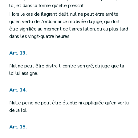
Section II
De la Cour d'arbitrage
loi, et dans la forme qu'elle prescrit.
Art. 142
Hors le cas de flagrant délit, nul ne peut être arrêté
Section III
De la prévention et du règlement des conflits d'intérêts
qu'en vertu de l'ordonnance motivée du juge, qui doit
Art. 143
Chapitre VI
DU POUVOIR JUDICIAIRE
être signifiée au moment de l'arrestation, ou au plus tard
Art. 144
dans les vingt-quatre heures.
Art. 145
Art. 146
Art. 147
Art. 13.
Art. 148
Art. 149
Nul ne peut être distrait, contre son gré, du juge que la
Art. 150
loi lui assigne.
Art. 151
Art. 152
Art. 153
Art. 14.
Art. 154
Art. 155
Nulle peine ne peut être établie ni appliquée qu'en vertu
Art. 156
de la loi.
Art. 157
Art. 158
Art. 159
Art. 15.
Chapitre VII
DU CONSEIL D'ETAT ET DES JURIDICTIONS ADMINISTRATIVES
Art. 160