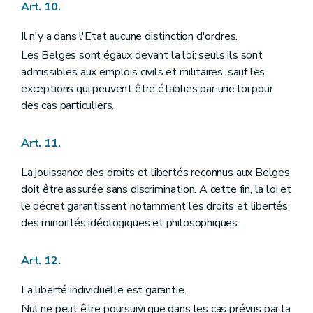
Art. 124
Art. 10.
Art. 125
Art. 126
Il n'y a dans l'Etat aucune distinction d'ordres.
Section II
Des compétences
Les Belges sont égaux devant la loi; seuls ils sont
Sous-section première
Des compétences des communautés
admissibles aux emplois civils et militaires, sauf les
Art. 127
Art. 128
exceptions qui peuvent être établies par une loi pour
Art. 129
des cas particuliers.
Art. 130
Art. 131
Art. 132
Art. 11.
Art. 133
Sous-section II
Des compétences des régions
La jouissance des droits et libertés reconnus aux Belges
Art. 134
doit être assurée sans discrimination. A cette fin, la loi et
Sous-section III
Dispositions spéciales
Art. 135
le décret garantissent notamment les droits et libertés
Art. 136
des minorités idéologiques et philosophiques.
Art. 137
Art. 138
Art. 139
Art. 12.
Art. 140
Chapitre V
DE LA COUR D'ARBITRAGE, DE LA PREVENTION ET DU REGLEMENT DE CONFLITS
La liberté individuelle est garantie.
Section première
De la prévention des conflits de compétence
Nul ne peut être poursuivi que dans les cas prévus par la
Art. 141