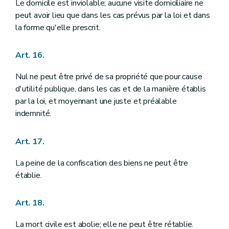
Art. 161
Le domicile est inviolable; aucune visite domiciliaire ne
Chapitre VIII
DES INSTITUTIONS PROVINCIALES ET COMMUNALES
peut avoir lieu que dans les cas prévus par la loi et dans
Art. 162
la forme qu'elle prescrit.
Art. 163
Art. 164
Art. 165
Art. 16.
Art. 166
Titre IV
DES INSTITUTIONS INTERNATIONALES
Nul ne peut être privé de sa propriété que pour cause
Art. 167
d'utilité publique, dans les cas et de la manière établis
Art. 168
Art. 169
par la loi, et moyennant une juste et préalable
Titre V
DES FINANCES
indemnité.
Art. 170
Art. 171
Art. 172
Art. 17.
Art. 173
Art. 174
La peine de la confiscation des biens ne peut être
Art. 175
établie.
Art. 176
Art. 177
Art. 178
Art. 18.
Art. 179
Art. 180
La mort civile est abolie; elle ne peut être rétablie.
Art. 181