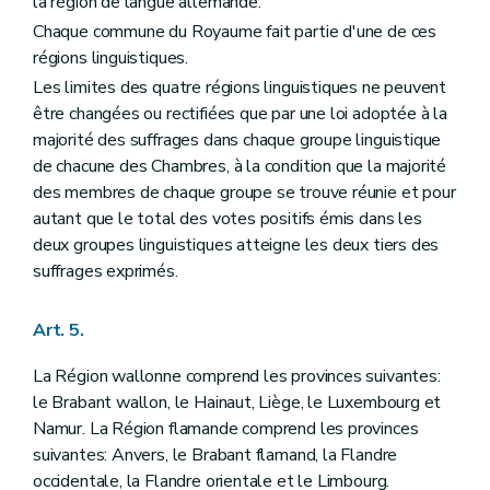
la région de langue allemande.
Art. 63
Art. 64
Chaque commune du Royaume fait partie d'une de ces
Art. 65
régions linguistiques.
Art. 66
Les limites des quatre régions linguistiques ne peuvent
Section II
Du Sénat
Art. 67
être changées ou rectifiées que par une loi adoptée à la
Art. 68
majorité des suffrages dans chaque groupe linguistique
Art. 69
de chacune des Chambres, à la condition que la majorité
Art. 70
Art. 71
des membres de chaque groupe se trouve réunie et pour
Art. 72
autant que le total des votes positifs émis dans les
Art. 73
deux groupes linguistiques atteigne les deux tiers des
Chapitre II
DU POUVOIR LEGISLATIF FEDERAL
suffrages exprimés.
Art. 74
Art. 75
Art. 76
Art. 5.
Art. 77
Art. 78
La Région wallonne comprend les provinces suivantes:
Art. 79
Art. 80
le Brabant wallon, le Hainaut, Liège, le Luxembourg et
Art. 81
Namur. La Région flamande comprend les provinces
Art. 82
suivantes: Anvers, le Brabant flamand, la Flandre
Art. 83
occidentale, la Flandre orientale et le Limbourg.
Art. 84