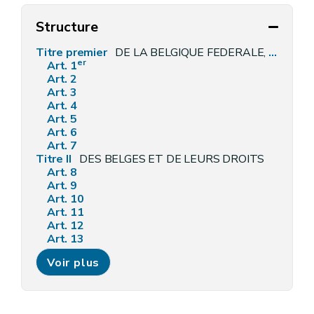
Structure
Titre premier
DE LA BELGIQUE FEDERALE, DE SES COMPOSANTES ET DE SON TERRITOIRE
er
Art. 1
Art. 2
Art. 3
Art. 4
Art. 5
Art. 6
Art. 7
Titre II
DES BELGES ET DE LEURS DROITS
Art. 8
Art. 9
Art. 10
Art. 11
Art. 12
Art. 13
Art. 14
Voir plus
Art. 15
Art. 16
Art. 17
Art. 18