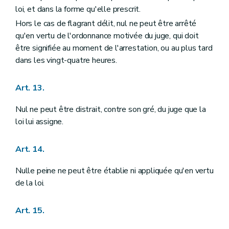
Art. 141
loi, et dans la forme qu'elle prescrit.
Section II
De la Cour d'arbitrage
Hors le cas de flagrant délit, nul ne peut être arrêté
Art. 142
qu'en vertu de l'ordonnance motivée du juge, qui doit
Section III
De la prévention et du règlement des conflits d'intérêts
Art. 143
être signifiée au moment de l'arrestation, ou au plus tard
Chapitre VI
DU POUVOIR JUDICIAIRE
dans les vingt-quatre heures.
Art. 144
Art. 145
Art. 146
Art. 13.
Art. 147
Art. 148
Nul ne peut être distrait, contre son gré, du juge que la
Art. 149
loi lui assigne.
Art. 150
Art. 151
Art. 152
Art. 14.
Art. 153
Art. 154
Nulle peine ne peut être établie ni appliquée qu'en vertu
Art. 155
de la loi.
Art. 156
Art. 157
Art. 158
Art. 15.
Art. 159
Chapitre VII
DU CONSEIL D'ETAT ET DES JURIDICTIONS ADMINISTRATIVES