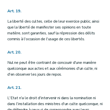
Art. 181
Titre VI
DE LA FORCE PUBLIQUE
Art. 19.
Art. 182
Art. 183
La liberté des cultes, celle de leur exercice public, ainsi
Art. 184
Art. 185
que la liberté de manifester ses opinions en toute
Art. 186
matière, sont garanties, sauf la répression des délits
Titre VII
DISPOSITIONS GENERALES
commis à l'occasion de l'usage de ces libertés.
Art. 187
Art. 188
Art. 189
Art. 20.
Art. 190
Art. 191
Nul ne peut être contraint de concourir d'une manière
Art. 192
quelconque aux actes et aux cérémonies d'un culte, ni
Art. 193
Art. 194
d'en observer les jours de repos.
Titre VIII
DE LA REVISION DE LA CONSTITUTION
Art. 195
Art. 196
Art. 21.
Art. 197
Art. 198
L'Etat n'a le droit d'intervenir ni dans la nomination ni
Titre IX
ENTREE EN VIGUEUR ET DISPOSITIONS TRANSITOIRES
dans l'installation des ministres d'un culte quelconque, ni
Annexe
de défendre à ceux-ci de correspondre avec leurs