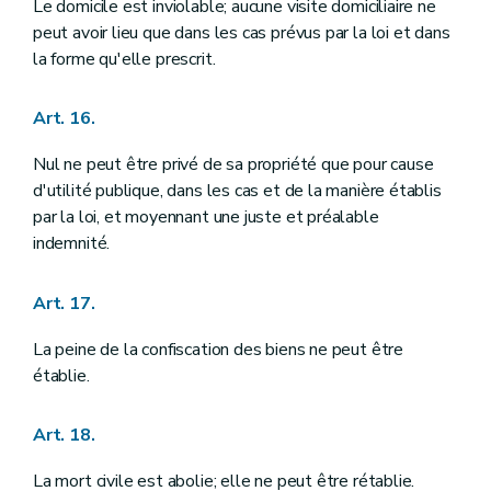
Art. 160
Le domicile est inviolable; aucune visite domiciliaire ne
Art. 161
peut avoir lieu que dans les cas prévus par la loi et dans
Chapitre VIII
DES INSTITUTIONS PROVINCIALES ET COMMUNALES
la forme qu'elle prescrit.
Art. 162
Art. 163
Art. 164
Art. 16.
Art. 165
Art. 166
Nul ne peut être privé de sa propriété que pour cause
Titre IV
DES INSTITUTIONS INTERNATIONALES
d'utilité publique, dans les cas et de la manière établis
Art. 167
Art. 168
par la loi, et moyennant une juste et préalable
Art. 169
indemnité.
Titre V
DES FINANCES
Art. 170
Art. 171
Art. 17.
Art. 172
Art. 173
La peine de la confiscation des biens ne peut être
Art. 174
établie.
Art. 175
Art. 176
Art. 177
Art. 18.
Art. 178
Art. 179
La mort civile est abolie; elle ne peut être rétablie.
Art. 180