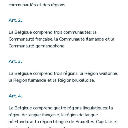
Chapitre premier
DES CHAMBRES FEDERALES
communautés et des régions.
Art. 42
Art. 43
Art. 2.
Art. 44
Art. 45
Art. 46
La Belgique comprend trois communautés: la
Art. 47
Communauté française, la Communauté flamande et la
Art. 48
Communauté germanophone.
Art. 49
Art. 50
Art. 51
Art. 3.
Art. 52
Art. 53
La Belgique comprend trois régions: la Région wallonne,
Art. 54
Art. 55
la Région flamande et la Région bruxelloise.
Art. 56
Art. 57
Art. 4.
Art. 58
Art. 59
Art. 60
La Belgique comprend quatre régions linguistiques: la
Section première
De la Chambre des représentants
région de langue française, la région de langue
Art. 61
néerlandaise, la région bilingue de Bruxelles-Capitale et
Art. 62