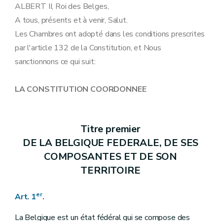
Art. 19
ALBERT II, Roi des Belges,
Art. 20
A tous, présents et à venir, Salut.
Art. 21
Art. 22
Les Chambres ont adopté dans les conditions prescrites
Art. 23
par l'article 132 de la Constitution, et Nous
Art. 24
Art. 25
sanctionnons ce qui suit:
Art. 26
Art. 27
Art. 28
LA CONSTITUTION COORDONNEE
Art. 29
Art. 30
Art. 31
Art. 32
Titre premier
Titre III
DES POUVOIRS
DE LA BELGIQUE FEDERALE, DE SES
Art. 33
Art. 34
COMPOSANTES ET DE SON
Art. 35
TERRITOIRE
Art. 36
Art. 37
Art. 38
er
Art. 1
.
Art. 39
Art. 40
La Belgique est un état fédéral qui se compose des
Art. 41