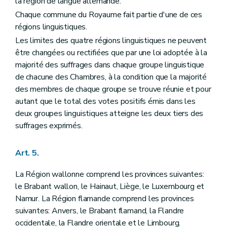
la région de langue allemande.
Art. 63
Art. 64
Chaque commune du Royaume fait partie d'une de ces
Art. 65
régions linguistiques.
Art. 66
Les limites des quatre régions linguistiques ne peuvent
Section II
Du Sénat
Art. 67
être changées ou rectifiées que par une loi adoptée à la
Art. 68
majorité des suffrages dans chaque groupe linguistique
Art. 69
de chacune des Chambres, à la condition que la majorité
Art. 70
Art. 71
des membres de chaque groupe se trouve réunie et pour
Art. 72
autant que le total des votes positifs émis dans les
Art. 73
deux groupes linguistiques atteigne les deux tiers des
Chapitre II
DU POUVOIR LEGISLATIF FEDERAL
suffrages exprimés.
Art. 74
Art. 75
Art. 76
Art. 5.
Art. 77
Art. 78
La Région wallonne comprend les provinces suivantes:
Art. 79
Art. 80
le Brabant wallon, le Hainaut, Liège, le Luxembourg et
Art. 81
Namur. La Région flamande comprend les provinces
Art. 82
suivantes: Anvers, le Brabant flamand, la Flandre
Art. 83
occidentale, la Flandre orientale et le Limbourg.
Art. 84