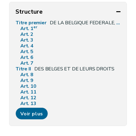
Structure
Titre premier
DE LA BELGIQUE FEDERALE, DE SES COMPOSANTES ET DE SON TERRITOIRE
er
Art. 1
Art. 2
Art. 3
Art. 4
Art. 5
Art. 6
Art. 7
Titre II
DES BELGES ET DE LEURS DROITS
Art. 8
Art. 9
Art. 10
Art. 11
Art. 12
Art. 13
Art. 14
Voir plus
Art. 15
Art. 16
Art. 17
Art. 18