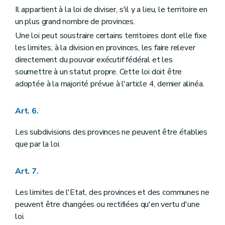
Chapitre III
DU ROI ET DU GOUVERNEMENT FEDERAL
Il appartient à la loi de diviser, s'il y a lieu, le territoire en
Section première
Du Roi
un plus grand nombre de provinces.
Art. 85
Art. 86
Une loi peut soustraire certains territoires dont elle fixe
Art. 87
les limites, à la division en provinces, les faire relever
Art. 88
directement du pouvoir exécutif fédéral et les
Art. 89
soumettre à un statut propre. Cette loi doit être
Art. 90
Art. 91
adoptée à la majorité prévue à l'article 4, dernier alinéa.
Art. 92
Art. 93
Art. 6.
Art. 94
Art. 95
Section II
Du Gouvernement fédéral
Les subdivisions des provinces ne peuvent être établies
Art. 96
que par la loi.
Art. 97
Art. 98
Art. 99
Art. 7.
Art. 100
Art. 101
Les limites de l'Etat, des provinces et des communes ne
Art. 102
peuvent être changées ou rectifiées qu'en vertu d'une
Art. 103
Art. 104
loi.