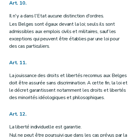
Art. 123
Art. 10.
Art. 124
Art. 125
Il n'y a dans l'Etat aucune distinction d'ordres.
Art. 126
Les Belges sont égaux devant la loi; seuls ils sont
Section II
Des compétences
admissibles aux emplois civils et militaires, sauf les
Sous-section première
Des compétences des communautés
Art. 127
exceptions qui peuvent être établies par une loi pour
Art. 128
des cas particuliers.
Art. 129
Art. 130
Art. 131
Art. 11.
Art. 132
Art. 133
La jouissance des droits et libertés reconnus aux Belges
Sous-section II
Des compétences des régions
doit être assurée sans discrimination. A cette fin, la loi et
Art. 134
Sous-section III
Dispositions spéciales
le décret garantissent notamment les droits et libertés
Art. 135
des minorités idéologiques et philosophiques.
Art. 136
Art. 137
Art. 138
Art. 12.
Art. 139
Art. 140
La liberté individuelle est garantie.
Chapitre V
DE LA COUR D'ARBITRAGE, DE LA PREVENTION ET DU REGLEMENT DE CONFLITS
Nul ne peut être poursuivi que dans les cas prévus par la
Section première
De la prévention des conflits de compétence