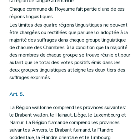
la région de langue allemande.
Art. 59
Art. 60
Chaque commune du Royaume fait partie d'une de ces
Section première
De la Chambre des représentants
régions linguistiques.
Art. 61
Les limites des quatre régions linguistiques ne peuvent
Art. 62
Art. 63
être changées ou rectifiées que par une loi adoptée à la
Art. 64
majorité des suffrages dans chaque groupe linguistique
Art. 65
de chacune des Chambres, à la condition que la majorité
Art. 66
Section II
Du Sénat
des membres de chaque groupe se trouve réunie et pour
Art. 67
autant que le total des votes positifs émis dans les
Art. 68
deux groupes linguistiques atteigne les deux tiers des
Art. 69
suffrages exprimés.
Art. 70
Art. 71
Art. 72
Art. 5.
Art. 73
Chapitre II
DU POUVOIR LEGISLATIF FEDERAL
La Région wallonne comprend les provinces suivantes:
Art. 74
Art. 75
le Brabant wallon, le Hainaut, Liège, le Luxembourg et
Art. 76
Namur. La Région flamande comprend les provinces
Art. 77
suivantes: Anvers, le Brabant flamand, la Flandre
Art. 78
occidentale, la Flandre orientale et le Limbourg.
Art. 79