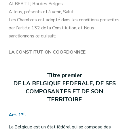
Art. 15
ALBERT II, Roi des Belges,
Art. 16
A tous, présents et à venir, Salut.
Art. 17
Art. 18
Les Chambres ont adopté dans les conditions prescrites
Art. 19
par l'article 132 de la Constitution, et Nous
Art. 20
Art. 21
sanctionnons ce qui suit:
Art. 22
Art. 22
bis
Art. 23
LA CONSTITUTION COORDONNEE
Art. 24
Art. 25
Art. 26
Art. 27
Titre premier
Art. 28
DE LA BELGIQUE FEDERALE, DE SES
Art. 29
Art. 30
COMPOSANTES ET DE SON
Art. 31
TERRITOIRE
Art. 32
Titre III
DES POUVOIRS
Art. 33
er
Art. 1
.
Art. 34
Art. 35
La Belgique est un état fédéral qui se compose des
Art. 36