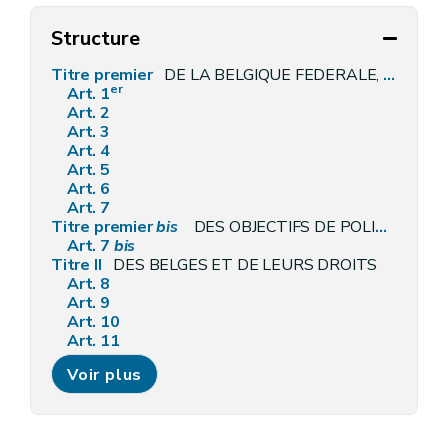
Structure
Titre premier
DE LA BELGIQUE FEDERALE, DE SES COMPOSANTES ET DE SON TERRITOIRE
er
Art. 1
Art. 2
Art. 3
Art. 4
Art. 5
Art. 6
Art. 7
Titre premier
bis
DES OBJECTIFS DE POLITIQUE GENERALE DE LA BELGIQUE FEDERALE, DES COMMUNAUTES ET DES REGIONS
Art. 7
bis
Titre II
DES BELGES ET DE LEURS DROITS
Art. 8
Art. 9
Art. 10
Art. 11
Art. 11
bis
Voir plus
Art. 12
Art. 13
Art. 14
Art. 14
bis