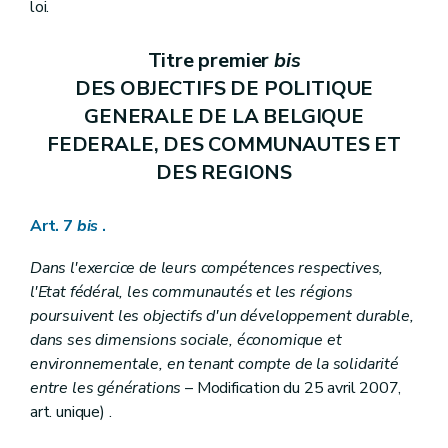
Art. 100
loi.
Art. 101
Art. 102
Art. 103
Titre premier
bis
Art. 104
DES OBJECTIFS DE POLITIQUE
Section III
Des compétences
GENERALE DE LA BELGIQUE
Art. 105
Art. 106
FEDERALE, DES COMMUNAUTES ET
Art. 107
DES REGIONS
Art. 108
Art. 109
Art. 110
Art. 7
bis
.
Art. 111
Art. 112
Art. 113
Dans l'exercice de leurs compétences respectives,
Art. 114
l'Etat fédéral, les communautés et les régions
Chapitre IV
DES COMMUNAUTES ET DES REGIONS
poursuivent les objectifs d'un développement durable,
Section première
Des organes
dans ses dimensions sociale, économique et
Sous-section première
(
Des Parlements de communauté et de région
Art. 115
environnementale, en tenant compte de la solidarité
Art. 116
entre les générations
– Modification du 25 avril 2007,
Art. 117
art. unique) .
Art. 118
Art. 118
bis