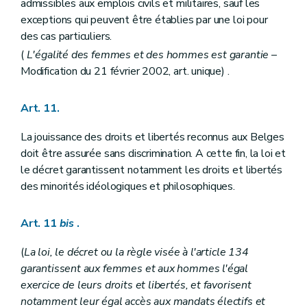
admissibles aux emplois civils et militaires, sauf les
Art. 156
Art. 157
exceptions qui peuvent être établies par une loi pour
Art. 158
des cas particuliers.
Art. 159
(
L'égalité des femmes et des hommes est garantie
–
Chapitre VII
DU CONSEIL D'ETAT ET DES JURIDICTIONS ADMINISTRATIVES
Art. 160
Modification du 21 février 2002, art. unique) .
Art. 161
Chapitre VIII
DES INSTITUTIONS PROVINCIALES ET COMMUNALES
Art. 162
Art. 11.
Art. 163
Art. 164
La jouissance des droits et libertés reconnus aux Belges
Art. 165
doit être assurée sans discrimination. A cette fin, la loi et
Art. 166
le décret garantissent notamment les droits et libertés
Titre IV
DES INSTITUTIONS INTERNATIONALES
Art. 167
des minorités idéologiques et philosophiques.
Art. 168
Art. 169
Art. 11
bis
.
Titre V
DES FINANCES
Art. 170
Art. 171
(
La loi, le décret ou la règle visée à l'article 134
Art. 172
garantissent aux femmes et aux hommes l'égal
Art. 173
exercice de leurs droits et libertés, et favorisent
Art. 174
notamment leur égal accès aux mandats électifs et
Art. 175