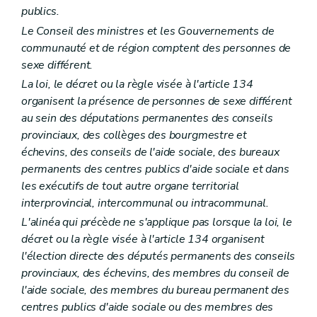
Art. 176
publics.
Art. 177
Le Conseil des ministres et les Gouvernements de
Art. 178
communauté et de région comptent des personnes de
Art. 179
Art. 180
sexe différent.
Art. 181
La loi, le décret ou la règle visée à l'article 134
Titre VI
DE LA FORCE PUBLIQUE
organisent la présence de personnes de sexe différent
Art. 182
Art. 183
au sein des députations permanentes des conseils
Art. 184
provinciaux, des collèges des bourgmestre et
Art. 185
échevins, des conseils de l'aide sociale, des bureaux
Art. 186
permanents des centres publics d'aide sociale et dans
Titre VII
DISPOSITIONS GENERALES
Art. 187
les exécutifs de tout autre organe territorial
Art. 188
interprovincial, intercommunal ou intracommunal.
Art. 189
L'alinéa qui précède ne s'applique pas lorsque la loi, le
Art. 190
Art. 191
décret ou la règle visée à l'article 134 organisent
Art. 192
l'élection directe des députés permanents des conseils
Art. 193
provinciaux, des échevins, des membres du conseil de
Art. 194
l'aide sociale, des membres du bureau permanent des
Titre VIII
DE LA REVISION DE LA CONSTITUTION
Art. 195
centres publics d'aide sociale ou des membres des