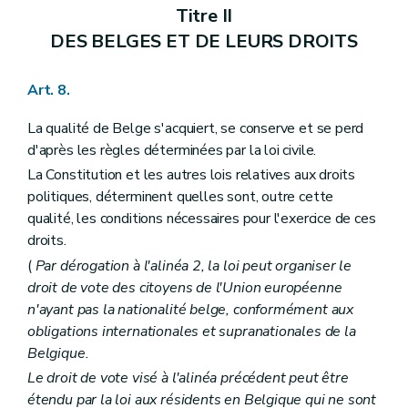
Art. 119
Titre II
Art. 120
DES BELGES ET DE LEURS DROITS
Sous-section II
Des Gouvernements de communauté et de région
Art. 121
Art. 122
Art. 8.
Art. 123
Art. 124
La qualité de Belge s'acquiert, se conserve et se perd
Art. 125
Art. 126
d'après les règles déterminées par la loi civile.
Section II
Des compétences
La Constitution et les autres lois relatives aux droits
Sous-section première
Des compétences des communautés
politiques, déterminent quelles sont, outre cette
Art. 127
Art. 128
qualité, les conditions nécessaires pour l'exercice de ces
Art. 129
droits.
Art. 130
(
Par dérogation à l'alinéa 2, la loi peut organiser le
Art. 131
Art. 132
droit de vote des citoyens de l'Union européenne
Art. 133
n'ayant pas la nationalité belge, conformément aux
Sous-section II
Des compétences des régions
obligations internationales et supranationales de la
Art. 134
Belgique.
Sous-section III
Dispositions spéciales
Art. 135
Le droit de vote visé à l'alinéa précédent peut être
Art. 136
étendu par la loi aux résidents en Belgique qui ne sont
Art. 137