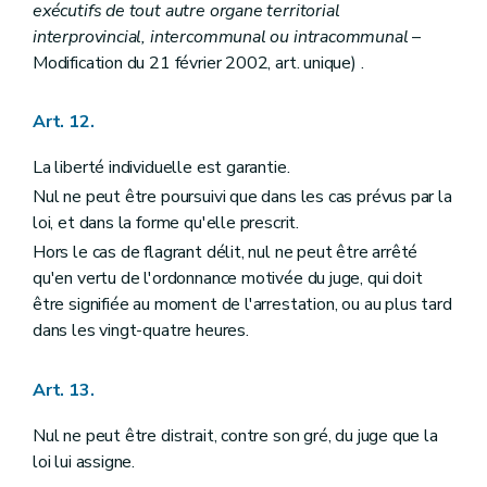
Art. 196
exécutifs de tout autre organe territorial
Art. 197
interprovincial, intercommunal ou intracommunal
–
Art. 198
Modification du 21 février 2002, art. unique) .
Titre IX
ENTREE EN VIGUEUR ET DISPOSITIONS TRANSITOIRES
Annexe
Annexe
Art. 12.
Annexe
La liberté individuelle est garantie.
Nul ne peut être poursuivi que dans les cas prévus par la
loi, et dans la forme qu'elle prescrit.
Hors le cas de flagrant délit, nul ne peut être arrêté
qu'en vertu de l'ordonnance motivée du juge, qui doit
être signifiée au moment de l'arrestation, ou au plus tard
dans les vingt-quatre heures.
Art. 13.
Nul ne peut être distrait, contre son gré, du juge que la
loi lui assigne.