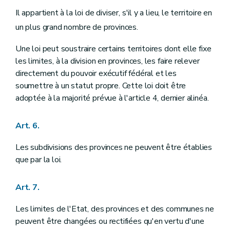
Art. 80
Il appartient à la loi de diviser, s'il y a lieu, le territoire en
Art. 81
Art. 82
un plus grand nombre de provinces.
Art. 83
Art. 84
Une loi peut soustraire certains territoires dont elle fixe
Chapitre III
DU ROI ET DU GOUVERNEMENT FEDERAL
les limites, à la division en provinces, les faire relever
Section première
Du Roi
directement du pouvoir exécutif fédéral et les
Art. 85
Art. 86
soumettre à un statut propre. Cette loi doit être
Art. 87
adoptée à la majorité prévue à l'article 4, dernier alinéa.
Art. 88
Art. 89
Art. 90
Art. 6.
Art. 91
Art. 92
Les subdivisions des provinces ne peuvent être établies
Art. 93
que par la loi.
Art. 94
Art. 95
Section II
Du Gouvernement fédéral
Art. 7.
Art. 96
Art. 97
Les limites de l'Etat, des provinces et des communes ne
Art. 98
Art. 99
peuvent être changées ou rectifiées qu'en vertu d'une