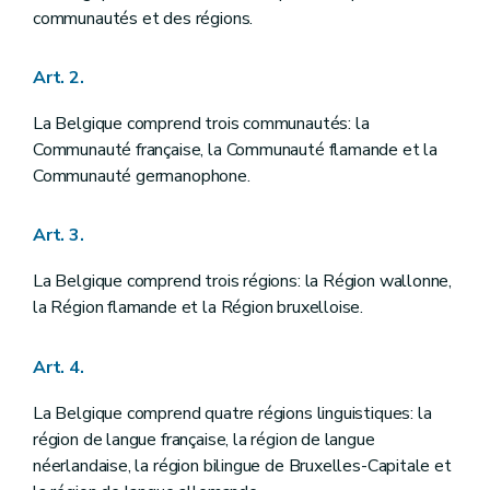
Art. 37
communautés et des régions.
Art. 38
Art. 39
Art. 2.
Art. 40
Art. 41
Chapitre premier
DES CHAMBRES FEDERALES
La Belgique comprend trois communautés: la
Art. 42
Communauté française, la Communauté flamande et la
Art. 43
Communauté germanophone.
Art. 44
Art. 45
Art. 46
Art. 3.
Art. 47
Art. 48
La Belgique comprend trois régions: la Région wallonne,
Art. 49
Art. 50
la Région flamande et la Région bruxelloise.
Art. 51
Art. 52
Art. 4.
Art. 53
Art. 54
Art. 55
La Belgique comprend quatre régions linguistiques: la
Art. 56
région de langue française, la région de langue
Art. 57
néerlandaise, la région bilingue de Bruxelles-Capitale et
Art. 58