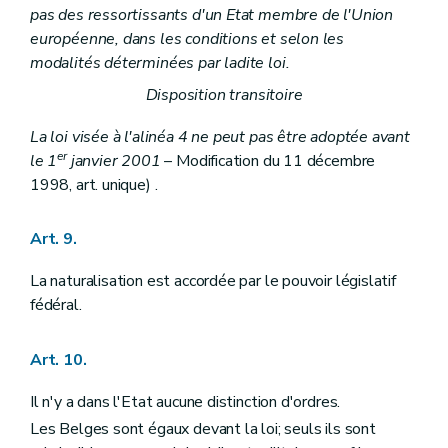
pas des ressortissants d'un Etat membre de l'Union
Art. 138
Art. 139
européenne, dans les conditions et selon les
Art. 140
modalités déterminées par ladite loi.
Chapitre V
DE LA (
COUR CONSTITUTIONNELLE
– 
Section première
De la prévention des conflits de compétence
Disposition transitoire
Art. 141
Section II
De la (
Cour constitutionnelle
– Modification du 7 mai 2007, art. unique)
La loi visée à l'alinéa 4 ne peut pas être adoptée avant
Art. 142
er
le 1
janvier 2001
– Modification du 11 décembre
Section III
De la prévention et du règlement des conflits d'intérêts
1998, art. unique) .
Art. 143
Chapitre VI
DU POUVOIR JUDICIAIRE
Art. 144
Art. 9.
Art. 145
Art. 146
La naturalisation est accordée par le pouvoir législatif
Art. 147
Art. 148
fédéral.
Art. 149
Art. 150
Art. 151
Art. 10.
Art. 152
Art. 153
Il n'y a dans l'Etat aucune distinction d'ordres.
Art. 154
Les Belges sont égaux devant la loi; seuls ils sont
Art. 155