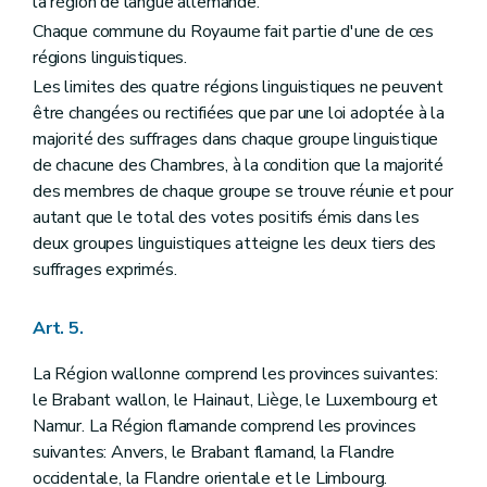
la région de langue allemande.
Art. 61
Art. 62
Chaque commune du Royaume fait partie d'une de ces
Art. 63
régions linguistiques.
Art. 64
Les limites des quatre régions linguistiques ne peuvent
Art. 65
Art. 66
être changées ou rectifiées que par une loi adoptée à la
Section II
Du Sénat
majorité des suffrages dans chaque groupe linguistique
Art. 67
de chacune des Chambres, à la condition que la majorité
Art. 68
Art. 69
des membres de chaque groupe se trouve réunie et pour
Art. 70
autant que le total des votes positifs émis dans les
Art. 71
deux groupes linguistiques atteigne les deux tiers des
Art. 72
suffrages exprimés.
Art. 73
Chapitre II
DU POUVOIR LEGISLATIF FEDERAL
Art. 74
Art. 5.
Art. 75
Art. 76
La Région wallonne comprend les provinces suivantes:
Art. 77
Art. 78
le Brabant wallon, le Hainaut, Liège, le Luxembourg et
Art. 79
Namur. La Région flamande comprend les provinces
Art. 80
suivantes: Anvers, le Brabant flamand, la Flandre
Art. 81
occidentale, la Flandre orientale et le Limbourg.
Art. 82