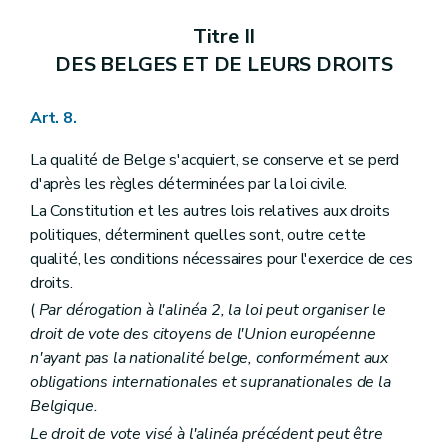
Art. 103
Art. 104
Titre II
Section III
Des compétences
Art. 105
DES BELGES ET DE LEURS DROITS
Art. 106
Art. 107
Art. 108
Art. 8.
Art. 109
Art. 110
La qualité de Belge s'acquiert, se conserve et se perd
Art. 111
d'après les règles déterminées par la loi civile.
Art. 112
Art. 113
La Constitution et les autres lois relatives aux droits
Art. 114
politiques, déterminent quelles sont, outre cette
Chapitre IV
DES COMMUNAUTES ET DES REGIONS
qualité, les conditions nécessaires pour l'exercice de ces
Section première
Des organes
droits.
Sous-section première
Des Conseils de communauté et de région
Art. 115
(
Par dérogation à l'alinéa 2, la loi peut organiser le
Art. 116
droit de vote des citoyens de l'Union européenne
Art. 117
n'ayant pas la nationalité belge, conformément aux
Art. 118
Art. 118
bis
obligations internationales et supranationales de la
Art. 119
Belgique.
Art. 120
Le droit de vote visé à l'alinéa précédent peut être
Sous-section II
Des Gouvernements de communauté et de région