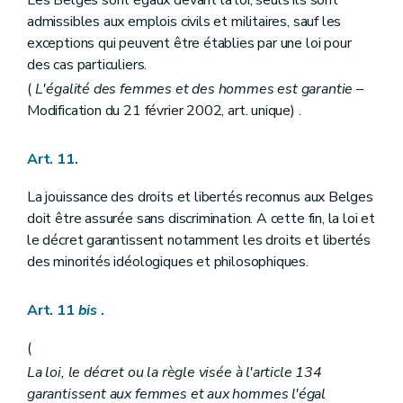
Chapitre V
DE LA COUR D'ARBITRAGE, DE LA PREVENTION ET DU REGLEMENT DE CONFLITS
admissibles aux emplois civils et militaires, sauf les
Section première
De la prévention des conflits de compétence
exceptions qui peuvent être établies par une loi pour
Art. 141
des cas particuliers.
Section II
De la Cour d'arbitrage
Art. 142
(
L'égalité des femmes et des hommes est garantie
–
Section III
De la prévention et du règlement des conflits d'intérêts
Modification du 21 février 2002, art. unique) .
Art. 143
Chapitre VI
DU POUVOIR JUDICIAIRE
Art. 144
Art. 11.
Art. 145
Art. 146
La jouissance des droits et libertés reconnus aux Belges
Art. 147
doit être assurée sans discrimination. A cette fin, la loi et
Art. 148
Art. 149
le décret garantissent notamment les droits et libertés
Art. 150
des minorités idéologiques et philosophiques.
Art. 151
Art. 152
Art. 153
Art. 11
bis
.
Art. 154
Art. 155
(
Art. 156
La loi, le décret ou la règle visée à l'article 134
Art. 157
Art. 158
garantissent aux femmes et aux hommes l'égal