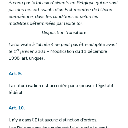
Art. 121
étendu par la loi aux résidents en Belgique qui ne sont
Art. 122
pas des ressortissants d'un Etat membre de l'Union
Art. 123
européenne, dans les conditions et selon les
Art. 124
modalités déterminées par ladite loi.
Art. 125
Art. 126
Disposition transitoire
Section II
Des compétences
Sous-section première
Des compétences des communautés
La loi visée à l'alinéa 4 ne peut pas être adoptée avant
Art. 127
er
le 1
janvier 2001
Art. 128
– Modification du 11 décembre
Art. 129
1998, art. unique) .
Art. 130
Art. 131
Art. 132
Art. 9.
Art. 133
Sous-section II
Des compétences des régions
La naturalisation est accordée par le pouvoir législatif
Art. 134
fédéral.
Sous-section III
Dispositions spéciales
Art. 135
Art. 136
Art. 10.
Art. 137
Art. 138
Il n'y a dans l'Etat aucune distinction d'ordres.
Art. 139
Art. 140
Les Belges sont égaux devant la loi; seuls ils sont