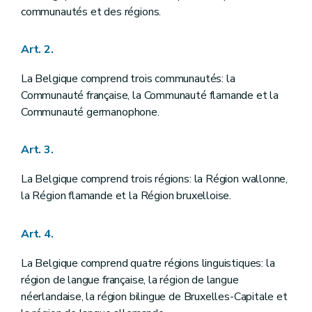
Art. 40
communautés et des régions.
Art. 41
Chapitre premier
DES CHAMBRES FEDERALES
Art. 2.
Art. 42
Art. 43
Art. 44
La Belgique comprend trois communautés: la
Art. 45
Communauté française, la Communauté flamande et la
Art. 46
Communauté germanophone.
Art. 47
Art. 48
Art. 49
Art. 3.
Art. 50
Art. 51
La Belgique comprend trois régions: la Région wallonne,
Art. 52
Art. 53
la Région flamande et la Région bruxelloise.
Art. 54
Art. 55
Art. 4.
Art. 56
Art. 57
Art. 58
La Belgique comprend quatre régions linguistiques: la
Art. 59
région de langue française, la région de langue
Art. 60
néerlandaise, la région bilingue de Bruxelles-Capitale et
Section première
De la Chambre des représentants