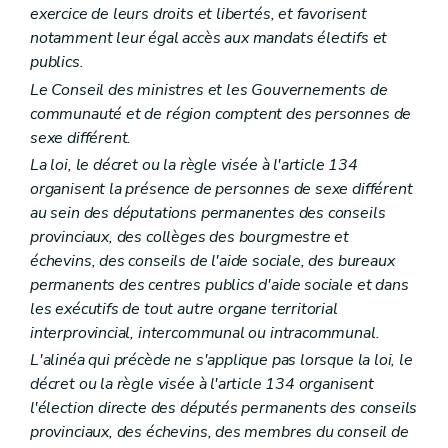
Art. 159
exercice de leurs droits et libertés, et favorisent
Chapitre VII
DU CONSEIL D'ETAT ET DES JURIDICTIONS ADMINISTRATIVES
notamment leur égal accès aux mandats électifs et
Art. 160
publics.
Art. 161
Chapitre VIII
DES INSTITUTIONS PROVINCIALES ET COMMUNALES
Le Conseil des ministres et les Gouvernements de
Art. 162
communauté et de région comptent des personnes de
Art. 163
sexe différent.
Art. 164
Art. 165
La loi, le décret ou la règle visée à l'article 134
Art. 166
organisent la présence de personnes de sexe différent
Titre IV
DES INSTITUTIONS INTERNATIONALES
au sein des députations permanentes des conseils
Art. 167
Art. 168
provinciaux, des collèges des bourgmestre et
Art. 169
échevins, des conseils de l'aide sociale, des bureaux
Titre V
DES FINANCES
permanents des centres publics d'aide sociale et dans
Art. 170
les exécutifs de tout autre organe territorial
Art. 171
Art. 172
interprovincial, intercommunal ou intracommunal.
Art. 173
L'alinéa qui précède ne s'applique pas lorsque la loi, le
Art. 174
décret ou la règle visée à l'article 134 organisent
Art. 175
Art. 176
l'élection directe des députés permanents des conseils
Art. 177
provinciaux, des échevins, des membres du conseil de
Art. 178