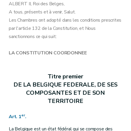
Art. 18
ALBERT II, Roi des Belges,
Art. 19
A tous, présents et à venir, Salut.
Art. 20
Art. 21
Les Chambres ont adopté dans les conditions prescrites
Art. 22
par l'article 132 de la Constitution, et Nous
Art. 22
bis
Art. 23
sanctionnons ce qui suit:
Art. 24
Art. 25
Art. 26
LA CONSTITUTION COORDONNEE
Art. 27
Art. 28
Art. 29
Art. 30
Titre premier
Art. 31
DE LA BELGIQUE FEDERALE, DE SES
Art. 32
Titre III
DES POUVOIRS
COMPOSANTES ET DE SON
Art. 33
TERRITOIRE
Art. 34
Art. 35
Art. 36
er
Art. 1
.
Art. 37
Art. 38
La Belgique est un état fédéral qui se compose des
Art. 39