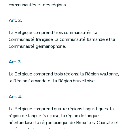
Chapitre premier
DES CHAMBRES FEDERALES
communautés et des régions.
Art. 42
Art. 43
Art. 2.
Art. 44
Art. 45
Art. 46
La Belgique comprend trois communautés: la
Art. 47
Communauté française, la Communauté flamande et la
Art. 48
Communauté germanophone.
Art. 49
Art. 50
Art. 51
Art. 3.
Art. 52
Art. 53
La Belgique comprend trois régions: la Région wallonne,
Art. 54
Art. 55
la Région flamande et la Région bruxelloise.
Art. 56
Art. 57
Art. 4.
Art. 58
Art. 59
Art. 60
La Belgique comprend quatre régions linguistiques: la
Section première
De la Chambre des représentants
région de langue française, la région de langue
Art. 61
néerlandaise, la région bilingue de Bruxelles-Capitale et
Art. 62