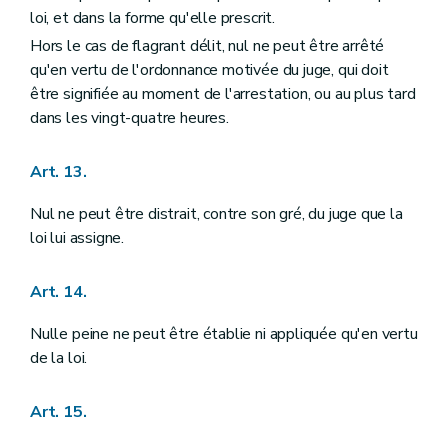
Art. 141
loi, et dans la forme qu'elle prescrit.
Section II
De la Cour d'arbitrage
Hors le cas de flagrant délit, nul ne peut être arrêté
Art. 142
qu'en vertu de l'ordonnance motivée du juge, qui doit
Section III
De la prévention et du règlement des conflits d'intérêts
Art. 143
être signifiée au moment de l'arrestation, ou au plus tard
Chapitre VI
DU POUVOIR JUDICIAIRE
dans les vingt-quatre heures.
Art. 144
Art. 145
Art. 146
Art. 13.
Art. 147
Art. 148
Nul ne peut être distrait, contre son gré, du juge que la
Art. 149
loi lui assigne.
Art. 150
Art. 151
Art. 152
Art. 14.
Art. 153
Art. 154
Nulle peine ne peut être établie ni appliquée qu'en vertu
Art. 155
de la loi.
Art. 156
Art. 157
Art. 158
Art. 15.
Art. 159
Chapitre VII
DU CONSEIL D'ETAT ET DES JURIDICTIONS ADMINISTRATIVES