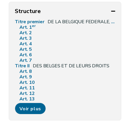
Structure
Titre premier
DE LA BELGIQUE FEDERALE, DE SES COMPOSANTES ET DE SON TERRITOIRE
er
Art. 1
Art. 2
Art. 3
Art. 4
Art. 5
Art. 6
Art. 7
Titre II
DES BELGES ET DE LEURS DROITS
Art. 8
Art. 9
Art. 10
Art. 11
Art. 12
Art. 13
Art. 14
Voir plus
Art. 15
Art. 16
Art. 17
Art. 18