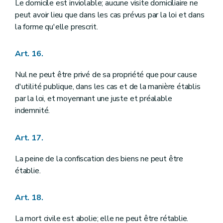
Art. 160
Le domicile est inviolable; aucune visite domiciliaire ne
Art. 161
peut avoir lieu que dans les cas prévus par la loi et dans
Chapitre VIII
DES INSTITUTIONS PROVINCIALES ET COMMUNALES
la forme qu'elle prescrit.
Art. 162
Art. 163
Art. 164
Art. 16.
Art. 165
Art. 166
Nul ne peut être privé de sa propriété que pour cause
Titre IV
DES INSTITUTIONS INTERNATIONALES
d'utilité publique, dans les cas et de la manière établis
Art. 167
Art. 168
par la loi, et moyennant une juste et préalable
Art. 169
indemnité.
Titre V
DES FINANCES
Art. 170
Art. 171
Art. 17.
Art. 172
Art. 173
La peine de la confiscation des biens ne peut être
Art. 174
établie.
Art. 175
Art. 176
Art. 177
Art. 18.
Art. 178
Art. 179
La mort civile est abolie; elle ne peut être rétablie.
Art. 180