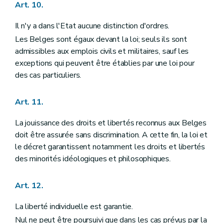
Art. 123
Art. 10.
Art. 124
Art. 125
Il n'y a dans l'Etat aucune distinction d'ordres.
Art. 126
Les Belges sont égaux devant la loi; seuls ils sont
Section II
Des compétences
admissibles aux emplois civils et militaires, sauf les
Sous-section première
Des compétences des communautés
Art. 127
exceptions qui peuvent être établies par une loi pour
Art. 128
des cas particuliers.
Art. 129
Art. 130
Art. 131
Art. 11.
Art. 132
Art. 133
La jouissance des droits et libertés reconnus aux Belges
Sous-section II
Des compétences des régions
doit être assurée sans discrimination. A cette fin, la loi et
Art. 134
Sous-section III
Dispositions spéciales
le décret garantissent notamment les droits et libertés
Art. 135
des minorités idéologiques et philosophiques.
Art. 136
Art. 137
Art. 138
Art. 12.
Art. 139
Art. 140
La liberté individuelle est garantie.
Chapitre V
DE LA COUR D'ARBITRAGE, DE LA PREVENTION ET DU REGLEMENT DE CONFLITS
Nul ne peut être poursuivi que dans les cas prévus par la
Section première
De la prévention des conflits de compétence