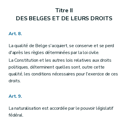
Section III
Des compétences
Art. 105
Titre II
Art. 106
Art. 107
DES BELGES ET DE LEURS DROITS
Art. 108
Art. 109
Art. 110
Art. 8.
Art. 111
Art. 112
La qualité de Belge s'acquiert, se conserve et se perd
Art. 113
d'après les règles déterminées par la loi civile.
Art. 114
Chapitre IV
DES COMMUNAUTES ET DES REGIONS
La Constitution et les autres lois relatives aux droits
Section première
Des organes
politiques, déterminent quelles sont, outre cette
Sous-section première
Des Conseils de communauté et de région
qualité, les conditions nécessaires pour l'exercice de ces
Art. 115
droits.
Art. 116
Art. 117
Art. 118
Art. 9.
Art. 118
bis
Art. 119
La naturalisation est accordée par le pouvoir législatif
Art. 120
Sous-section II
Des Gouvernements de communauté et de région
fédéral.
Art. 121
Art. 122