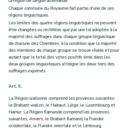
la région de langue allemande.
Art. 63
Art. 64
Chaque commune du Royaume fait partie d'une de ces
Art. 65
régions linguistiques.
Art. 66
Les limites des quatre régions linguistiques ne peuvent
Section II
Du Sénat
Art. 67
être changées ou rectifiées que par une loi adoptée à la
Art. 68
majorité des suffrages dans chaque groupe linguistique
Art. 69
de chacune des Chambres, à la condition que la majorité
Art. 70
Art. 71
des membres de chaque groupe se trouve réunie et pour
Art. 72
autant que le total des votes positifs émis dans les
Art. 73
deux groupes linguistiques atteigne les deux tiers des
Chapitre II
DU POUVOIR LEGISLATIF FEDERAL
suffrages exprimés.
Art. 74
Art. 75
Art. 76
Art. 5.
Art. 77
Art. 78
La Région wallonne comprend les provinces suivantes:
Art. 79
Art. 80
le Brabant wallon, le Hainaut, Liège, le Luxembourg et
Art. 81
Namur. La Région flamande comprend les provinces
Art. 82
suivantes: Anvers, le Brabant flamand, la Flandre
Art. 83
occidentale, la Flandre orientale et le Limbourg.
Art. 84