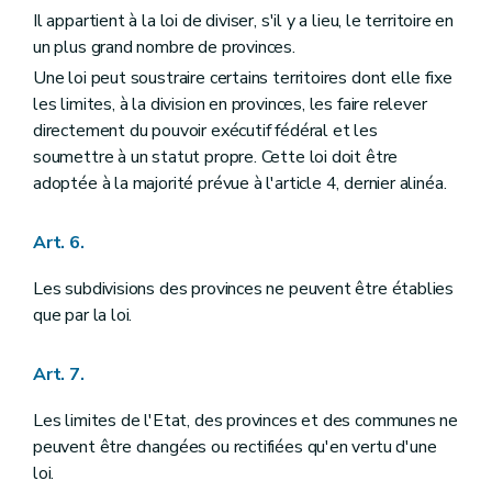
Chapitre III
DU ROI ET DU GOUVERNEMENT FEDERAL
Il appartient à la loi de diviser, s'il y a lieu, le territoire en
Section première
Du Roi
un plus grand nombre de provinces.
Art. 85
Art. 86
Une loi peut soustraire certains territoires dont elle fixe
Art. 87
les limites, à la division en provinces, les faire relever
Art. 88
directement du pouvoir exécutif fédéral et les
Art. 89
soumettre à un statut propre. Cette loi doit être
Art. 90
Art. 91
adoptée à la majorité prévue à l'article 4, dernier alinéa.
Art. 92
Art. 93
Art. 6.
Art. 94
Art. 95
Section II
Du Gouvernement fédéral
Les subdivisions des provinces ne peuvent être établies
Art. 96
que par la loi.
Art. 97
Art. 98
Art. 99
Art. 7.
Art. 100
Art. 101
Les limites de l'Etat, des provinces et des communes ne
Art. 102
peuvent être changées ou rectifiées qu'en vertu d'une
Art. 103
Art. 104
loi.