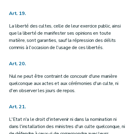
Art. 181
Titre VI
DE LA FORCE PUBLIQUE
Art. 19.
Art. 182
Art. 183
La liberté des cultes, celle de leur exercice public, ainsi
Art. 184
Art. 185
que la liberté de manifester ses opinions en toute
Art. 186
matière, sont garanties, sauf la répression des délits
Titre VII
DISPOSITIONS GENERALES
commis à l'occasion de l'usage de ces libertés.
Art. 187
Art. 188
Art. 189
Art. 20.
Art. 190
Art. 191
Nul ne peut être contraint de concourir d'une manière
Art. 192
quelconque aux actes et aux cérémonies d'un culte, ni
Art. 193
Art. 194
d'en observer les jours de repos.
Titre VIII
DE LA REVISION DE LA CONSTITUTION
Art. 195
Art. 196
Art. 21.
Art. 197
Art. 198
L'Etat n'a le droit d'intervenir ni dans la nomination ni
Titre IX
ENTREE EN VIGUEUR ET DISPOSITIONS TRANSITOIRES
dans l'installation des ministres d'un culte quelconque, ni
Annexe
de défendre à ceux-ci de correspondre avec leurs