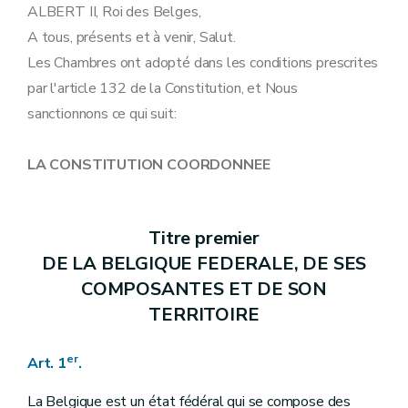
Art. 19
ALBERT II, Roi des Belges,
Art. 20
A tous, présents et à venir, Salut.
Art. 21
Art. 22
Les Chambres ont adopté dans les conditions prescrites
Art. 23
par l'article 132 de la Constitution, et Nous
Art. 24
Art. 25
sanctionnons ce qui suit:
Art. 26
Art. 27
Art. 28
LA CONSTITUTION COORDONNEE
Art. 29
Art. 30
Art. 31
Art. 32
Titre premier
Titre III
DES POUVOIRS
DE LA BELGIQUE FEDERALE, DE SES
Art. 33
Art. 34
COMPOSANTES ET DE SON
Art. 35
TERRITOIRE
Art. 36
Art. 37
Art. 38
er
Art. 1
.
Art. 39
Art. 40
La Belgique est un état fédéral qui se compose des
Art. 41