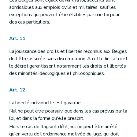
Art. 141
admissibles aux emplois civils et militaires, sauf les
Section II
De la Cour d'arbitrage
exceptions qui peuvent être établies par une loi pour
Art. 142
des cas particuliers.
Section III
De la prévention et du règlement des conflits d'intérêts
Art. 143
Chapitre VI
DU POUVOIR JUDICIAIRE
Art. 11.
Art. 144
Art. 145
La jouissance des droits et libertés reconnus aux Belges
Art. 146
Art. 147
doit être assurée sans discrimination. A cette fin, la loi et
Art. 148
le décret garantissent notamment les droits et libertés
Art. 149
des minorités idéologiques et philosophiques.
Art. 150
Art. 151
Art. 152
Art. 12.
Art. 153
Art. 154
La liberté individuelle est garantie.
Art. 155
Art. 156
Nul ne peut être poursuivi que dans les cas prévus par la
Art. 157
loi, et dans la forme qu'elle prescrit.
Art. 158
Hors le cas de flagrant délit, nul ne peut être arrêté
Art. 159
Chapitre VII
DU CONSEIL D'ETAT ET DES JURIDICTIONS ADMINISTRATIVES
qu'en vertu de l'ordonnance motivée du juge, qui doit