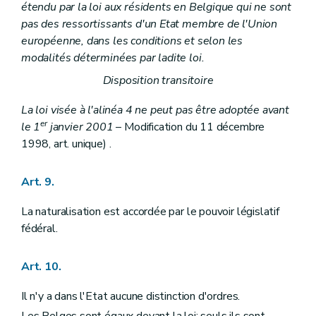
Art. 123
étendu par la loi aux résidents en Belgique qui ne sont
Art. 124
pas des ressortissants d'un Etat membre de l'Union
Art. 125
européenne, dans les conditions et selon les
Art. 126
modalités déterminées par ladite loi.
Section II
Des compétences
Sous-section première
Des compétences des communautés
Disposition transitoire
Art. 127
Art. 128
La loi visée à l'alinéa 4 ne peut pas être adoptée avant
Art. 129
er
le 1
janvier 2001
Art. 130
– Modification du 11 décembre
Art. 131
1998, art. unique) .
Art. 132
Art. 133
Sous-section II
Des compétences des régions
Art. 9.
Art. 134
Sous-section III
Dispositions spéciales
La naturalisation est accordée par le pouvoir législatif
Art. 135
fédéral.
Art. 136
Art. 137
Art. 138
Art. 10.
Art. 139
Art. 140
Il n'y a dans l'Etat aucune distinction d'ordres.
Chapitre V
DE LA COUR D'ARBITRAGE, DE LA PREVENTION ET DU REGLEMENT DE CONFLITS
Section première
De la prévention des conflits de compétence
Les Belges sont égaux devant la loi; seuls ils sont