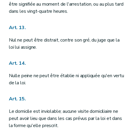
Art. 160
être signifiée au moment de l'arrestation, ou au plus tard
Art. 161
dans les vingt-quatre heures.
Chapitre VIII
DES INSTITUTIONS PROVINCIALES ET COMMUNALES
Art. 162
Art. 163
Art. 13.
Art. 164
Art. 165
Nul ne peut être distrait, contre son gré, du juge que la
Art. 166
Titre IV
DES INSTITUTIONS INTERNATIONALES
loi lui assigne.
Art. 167
Art. 168
Art. 14.
Art. 169
Titre V
DES FINANCES
Art. 170
Nulle peine ne peut être établie ni appliquée qu'en vertu
Art. 171
de la loi.
Art. 172
Art. 173
Art. 174
Art. 15.
Art. 175
Art. 176
Le domicile est inviolable; aucune visite domiciliaire ne
Art. 177
peut avoir lieu que dans les cas prévus par la loi et dans
Art. 178
la forme qu'elle prescrit.
Art. 179
Art. 180