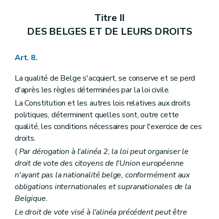
Section III
Des compétences
Art. 105
Titre II
Art. 106
Art. 107
DES BELGES ET DE LEURS DROITS
Art. 108
Art. 109
Art. 110
Art. 8.
Art. 111
Art. 112
La qualité de Belge s'acquiert, se conserve et se perd
Art. 113
d'après les règles déterminées par la loi civile.
Art. 114
Chapitre IV
DES COMMUNAUTES ET DES REGIONS
La Constitution et les autres lois relatives aux droits
Section première
Des organes
politiques, déterminent quelles sont, outre cette
Sous-section première
Des Conseils de communauté et de région
qualité, les conditions nécessaires pour l'exercice de ces
Art. 115
droits.
Art. 116
Art. 117
(
Par dérogation à l'alinéa 2, la loi peut organiser le
Art. 118
droit de vote des citoyens de l'Union européenne
Art. 118
bis
n'ayant pas la nationalité belge, conformément aux
Art. 119
Art. 120
obligations internationales et supranationales de la
Sous-section II
Des Gouvernements de communauté et de région
Belgique.
Art. 121
Le droit de vote visé à l'alinéa précédent peut être
Art. 122