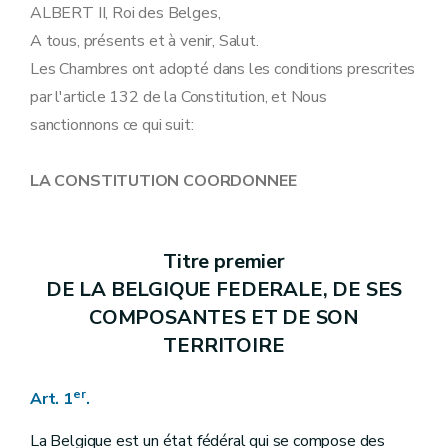
Art. 19
ALBERT II, Roi des Belges,
Art. 20
A tous, présents et à venir, Salut.
Art. 21
Art. 22
Les Chambres ont adopté dans les conditions prescrites
Art. 23
par l'article 132 de la Constitution, et Nous
Art. 24
Art. 25
sanctionnons ce qui suit:
Art. 26
Art. 27
Art. 28
LA CONSTITUTION COORDONNEE
Art. 29
Art. 30
Art. 31
Art. 32
Titre premier
Titre III
DES POUVOIRS
DE LA BELGIQUE FEDERALE, DE SES
Art. 33
Art. 34
COMPOSANTES ET DE SON
Art. 35
TERRITOIRE
Art. 36
Art. 37
Art. 38
er
Art. 1
.
Art. 39
Art. 40
La Belgique est un état fédéral qui se compose des
Art. 41