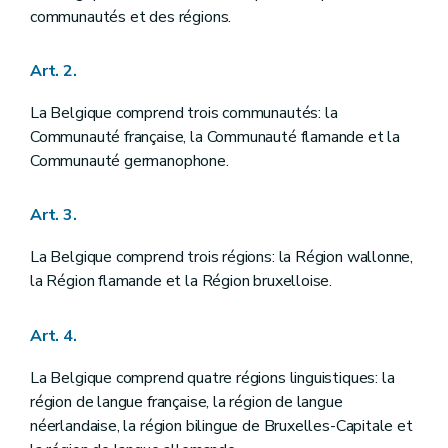
Chapitre premier
DES CHAMBRES FEDERALES
communautés et des régions.
Art. 42
Art. 43
Art. 2.
Art. 44
Art. 45
Art. 46
La Belgique comprend trois communautés: la
Art. 47
Communauté française, la Communauté flamande et la
Art. 48
Communauté germanophone.
Art. 49
Art. 50
Art. 51
Art. 3.
Art. 52
Art. 53
La Belgique comprend trois régions: la Région wallonne,
Art. 54
Art. 55
la Région flamande et la Région bruxelloise.
Art. 56
Art. 57
Art. 4.
Art. 58
Art. 59
Art. 60
La Belgique comprend quatre régions linguistiques: la
Section première
De la Chambre des représentants
région de langue française, la région de langue
Art. 61
néerlandaise, la région bilingue de Bruxelles-Capitale et
Art. 62