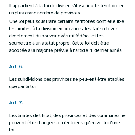
Chapitre III
DU ROI ET DU GOUVERNEMENT FEDERAL
Il appartient à la loi de diviser, s'il y a lieu, le territoire en
Section première
Du Roi
un plus grand nombre de provinces.
Art. 85
Art. 86
Une loi peut soustraire certains territoires dont elle fixe
Art. 87
les limites, à la division en provinces, les faire relever
Art. 88
directement du pouvoir exécutif fédéral et les
Art. 89
soumettre à un statut propre. Cette loi doit être
Art. 90
Art. 91
adoptée à la majorité prévue à l'article 4, dernier alinéa.
Art. 92
Art. 93
Art. 6.
Art. 94
Art. 95
Section II
Du Gouvernement fédéral
Les subdivisions des provinces ne peuvent être établies
Art. 96
que par la loi.
Art. 97
Art. 98
Art. 99
Art. 7.
Art. 100
Art. 101
Les limites de l'Etat, des provinces et des communes ne
Art. 102
peuvent être changées ou rectifiées qu'en vertu d'une
Art. 103
Art. 104
loi.