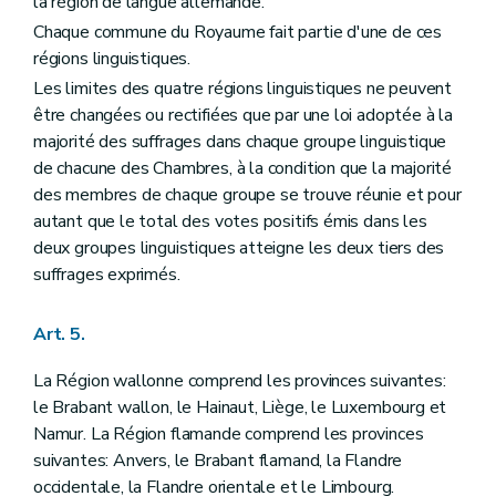
la région de langue allemande.
Art. 63
Art. 64
Chaque commune du Royaume fait partie d'une de ces
Art. 65
régions linguistiques.
Art. 66
Les limites des quatre régions linguistiques ne peuvent
Section II
Du Sénat
Art. 67
être changées ou rectifiées que par une loi adoptée à la
Art. 68
majorité des suffrages dans chaque groupe linguistique
Art. 69
de chacune des Chambres, à la condition que la majorité
Art. 70
Art. 71
des membres de chaque groupe se trouve réunie et pour
Art. 72
autant que le total des votes positifs émis dans les
Art. 73
deux groupes linguistiques atteigne les deux tiers des
Chapitre II
DU POUVOIR LEGISLATIF FEDERAL
suffrages exprimés.
Art. 74
Art. 75
Art. 76
Art. 5.
Art. 77
Art. 78
La Région wallonne comprend les provinces suivantes:
Art. 79
Art. 80
le Brabant wallon, le Hainaut, Liège, le Luxembourg et
Art. 81
Namur. La Région flamande comprend les provinces
Art. 82
suivantes: Anvers, le Brabant flamand, la Flandre
Art. 83
occidentale, la Flandre orientale et le Limbourg.
Art. 84