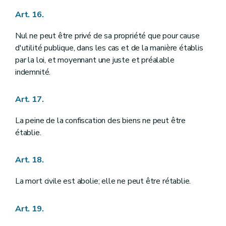
Art. 181
Art. 16.
Titre VI
DE LA FORCE PUBLIQUE
Art. 182
Art. 183
Nul ne peut être privé de sa propriété que pour cause
Art. 184
d'utilité publique, dans les cas et de la manière établis
Art. 185
par la loi, et moyennant une juste et préalable
Art. 186
indemnité.
Titre VII
DISPOSITIONS GENERALES
Art. 187
Art. 188
Art. 17.
Art. 189
Art. 190
La peine de la confiscation des biens ne peut être
Art. 191
Art. 192
établie.
Art. 193
Art. 194
Art. 18.
Titre VIII
DE LA REVISION DE LA CONSTITUTION
Art. 195
Art. 196
La mort civile est abolie; elle ne peut être rétablie.
Art. 197
Art. 198
Titre IX
ENTREE EN VIGUEUR ET DISPOSITIONS TRANSITOIRES
Art. 19.
Annexe