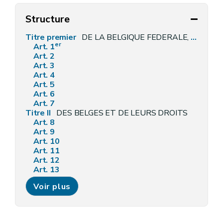
Structure
Titre premier
DE LA BELGIQUE FEDERALE, DE SES COMPOSANTES ET DE SON TERRITOIRE
er
Art. 1
Art. 2
Art. 3
Art. 4
Art. 5
Art. 6
Art. 7
Titre II
DES BELGES ET DE LEURS DROITS
Art. 8
Art. 9
Art. 10
Art. 11
Art. 12
Art. 13
Art. 14
Voir plus
Art. 15
Art. 16
Art. 17
Art. 18