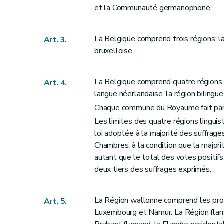
et la Communauté germanophone.
Art. 22
bis
Art. 23
La Belgique comprend trois régions: l
Art. 3.
Art. 24
bruxelloise.
Art. 25
Art. 26
La Belgique comprend quatre régions li
Art. 27
Art. 4.
langue néerlandaise, la région bilingu
Art. 28
Chaque commune du Royaume fait parti
Art. 29
Les limites des quatre régions lingui
Art. 30
loi adoptée à la majorité des suffrag
Art. 31
Chambres, à la condition que la majo
Art. 32
autant que le total des votes positif
Titre III
DES POUVOIRS
deux tiers des suffrages exprimés.
Art. 33
Art. 34
La Région wallonne comprend les provi
Art. 5.
Art. 35
Luxembourg et Namur. La Région flam
Art. 36