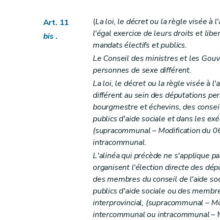
Art. 80
(
La loi, le décret ou la règle visée 
Art. 11
Art. 81
l'égal exercice de leurs droits et li
bis
.
Art. 82
mandats électifs et publics.
Art. 83
Le Conseil des ministres et les Go
Art. 84
personnes de sexe différent.
Chapitre III
DU ROI ET DU GOUVERNEME
La loi, le décret ou la règle visée à
différent au sein des députations pe
Section première
Du Roi
bourgmestre et échevins, des conseil
Art. 85
publics d'aide sociale et dans les exéc
Art. 86
(supracommunal – Modification du 06
Art. 87
intracommunal.
Art. 88
L'alinéa qui précède ne s'applique pas
Art. 89
organisent l'élection directe des dé
Art. 90
des membres du conseil de l'aide s
publics d'aide sociale ou des membres
Art. 91
interprovincial,
(supracommunal – Modi
Art. 92
intercommunal ou intracommunal
– M
Art. 93