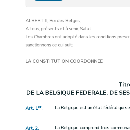
Art. 9
Art. 10
ALBERT II, Roi des Belges,
Art. 11
A tous, présents et à venir, Salut.
Art. 11
bis
Les Chambres ont adopté dans les conditions prescrit
Art. 12
sanctionnons ce qui suit:
Art. 13
Art. 14
LA CONSTITUTION COORDONNEE
Art. 14
bis
Art. 15
Art. 16
Titr
Art. 17
DE LA BELGIQUE FEDERALE, DE SE
Art. 18
Art. 19
er
La Belgique est un état fédéral qui 
Art. 1
.
Art. 20
Art. 21
La Belgique comprend trois communa
Art. 2.
Art. 22