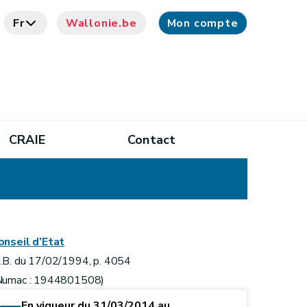
Fr
Wallonie.be
Mon compte
CRAIE
Contact
onseil d’Etat
.B. du 17/02/1994, p. 4054
Numac : 1944801508)
En vigueur du 31/03/2014 au