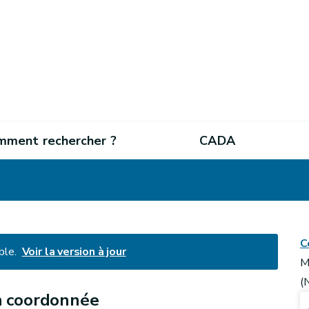
mment rechercher ?
CADA
C
ble.
Voir la version à jour
M
(
n coordonnée