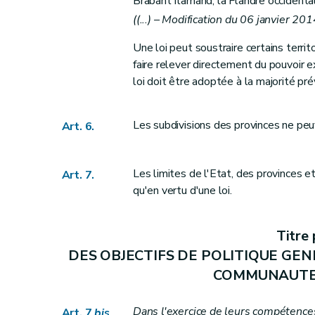
Brabant flamand, la Flandre occidental
Art. 37
((...) – Modification du 06 janvier 201
Art. 38
Une loi peut soustraire certains territo
Art. 39
faire relever directement du pouvoir e
Art. 39bis
loi doit être adoptée à la majorité prévu
Art. 40
Art. 41
Les subdivisions des provinces ne peuv
Art. 6.
Chapitre premier
DES CHAMBRES FEDER
Art. 42
Les limites de l'Etat, des provinces 
Art. 7.
Art. 43
qu'en vertu d'une loi.
Art. 44
Art. 45
Titre
Art. 46
DES OBJECTIFS DE POLITIQUE GEN
Art. 47
COMMUNAUTES
Art. 48
Art. 49
Dans l'exercice de leurs compétences
Art. 7
bis
Art. 50