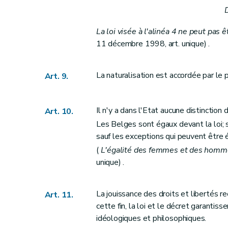
Art. 66
Section II
Du Sénat
La loi visée à l'alinéa 4 ne peut pas 
Art. 67
11 décembre 1998, art. unique) .
Art. 68
Art. 69
La naturalisation est accordée par le p
Art. 9.
Art. 70
Art. 71
Il n'y a dans l'Etat aucune distinction 
Art. 10.
Art. 72
Les Belges sont égaux devant la loi; se
Art. 73
sauf les exceptions qui peuvent être ét
Chapitre II
DU POUVOIR LEGISLATIF FED
(
L'égalité des femmes et des homme
Art. 74
unique) .
Art. 75
Art. 76
La jouissance des droits et libertés r
Art. 11.
Art. 77
cette fin, la loi et le décret garanti
Art. 78
idéologiques et philosophiques.
Art. 79