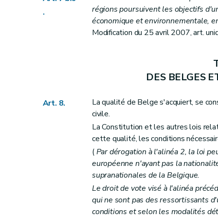
régions poursuivent les objectifs d'
.
Art. 51
économique et environnementale, en 
Art. 52
Modification du 25 avril 2007, art. uniq
Art. 53
Art. 54
T
Art. 55
DES BELGES E
Art. 56
Art. 57
La qualité de Belge s'acquiert, se con
Art. 8.
Art. 58
civile.
Art. 59
La Constitution et les autres lois rel
Art. 60
cette qualité, les conditions nécessair
Section première
De la Chambre des rep
(
Par dérogation à l'alinéa 2, la loi p
Art. 61
européenne n'ayant pas la nationalit
supranationales de la Belgique.
Art. 62
Le droit de vote visé à l'alinéa préc
Art. 63
qui ne sont pas des ressortissants 
Art. 64
conditions et selon les modalités dét
Art. 65