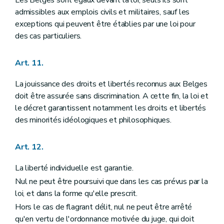
Art. 141
admissibles aux emplois civils et militaires, sauf les
Section II
De la Cour d'arbitrage
exceptions qui peuvent être établies par une loi pour
Art. 142
des cas particuliers.
Section III
De la prévention et du règlement des conflits d'intérêts
Art. 143
Chapitre VI
DU POUVOIR JUDICIAIRE
Art. 11.
Art. 144
Art. 145
La jouissance des droits et libertés reconnus aux Belges
Art. 146
Art. 147
doit être assurée sans discrimination. A cette fin, la loi et
Art. 148
le décret garantissent notamment les droits et libertés
Art. 149
des minorités idéologiques et philosophiques.
Art. 150
Art. 151
Art. 152
Art. 12.
Art. 153
Art. 154
La liberté individuelle est garantie.
Art. 155
Art. 156
Nul ne peut être poursuivi que dans les cas prévus par la
Art. 157
loi, et dans la forme qu'elle prescrit.
Art. 158
Hors le cas de flagrant délit, nul ne peut être arrêté
Art. 159
Chapitre VII
DU CONSEIL D'ETAT ET DES JURIDICTIONS ADMINISTRATIVES
qu'en vertu de l'ordonnance motivée du juge, qui doit