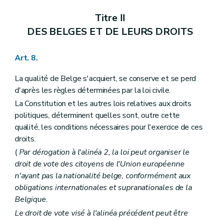
Section III
Des compétences
Art. 105
Titre II
Art. 106
Art. 107
DES BELGES ET DE LEURS DROITS
Art. 108
Art. 109
Art. 110
Art. 8.
Art. 111
Art. 112
La qualité de Belge s'acquiert, se conserve et se perd
Art. 113
d'après les règles déterminées par la loi civile.
Art. 114
Chapitre IV
DES COMMUNAUTES ET DES REGIONS
La Constitution et les autres lois relatives aux droits
Section première
Des organes
politiques, déterminent quelles sont, outre cette
Sous-section première
Des Conseils de communauté et de région
qualité, les conditions nécessaires pour l'exercice de ces
Art. 115
droits.
Art. 116
Art. 117
(
Par dérogation à l'alinéa 2, la loi peut organiser le
Art. 118
droit de vote des citoyens de l'Union européenne
Art. 118
bis
n'ayant pas la nationalité belge, conformément aux
Art. 119
Art. 120
obligations internationales et supranationales de la
Sous-section II
Des Gouvernements de communauté et de région
Belgique.
Art. 121
Le droit de vote visé à l'alinéa précédent peut être
Art. 122