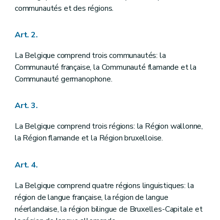
Chapitre premier
DES CHAMBRES FEDERALES
communautés et des régions.
Art. 42
Art. 43
Art. 2.
Art. 44
Art. 45
Art. 46
La Belgique comprend trois communautés: la
Art. 47
Communauté française, la Communauté flamande et la
Art. 48
Communauté germanophone.
Art. 49
Art. 50
Art. 51
Art. 3.
Art. 52
Art. 53
La Belgique comprend trois régions: la Région wallonne,
Art. 54
Art. 55
la Région flamande et la Région bruxelloise.
Art. 56
Art. 57
Art. 4.
Art. 58
Art. 59
Art. 60
La Belgique comprend quatre régions linguistiques: la
Section première
De la Chambre des représentants
région de langue française, la région de langue
Art. 61
néerlandaise, la région bilingue de Bruxelles-Capitale et
Art. 62