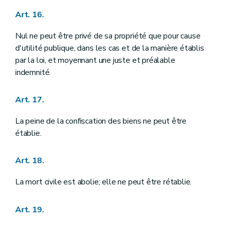
Art. 181
Art. 16.
Titre VI
DE LA FORCE PUBLIQUE
Art. 182
Art. 183
Nul ne peut être privé de sa propriété que pour cause
Art. 184
d'utilité publique, dans les cas et de la manière établis
Art. 185
par la loi, et moyennant une juste et préalable
Art. 186
indemnité.
Titre VII
DISPOSITIONS GENERALES
Art. 187
Art. 188
Art. 17.
Art. 189
Art. 190
La peine de la confiscation des biens ne peut être
Art. 191
Art. 192
établie.
Art. 193
Art. 194
Art. 18.
Titre VIII
DE LA REVISION DE LA CONSTITUTION
Art. 195
Art. 196
La mort civile est abolie; elle ne peut être rétablie.
Art. 197
Art. 198
Titre IX
ENTREE EN VIGUEUR ET DISPOSITIONS TRANSITOIRES
Art. 19.
Annexe