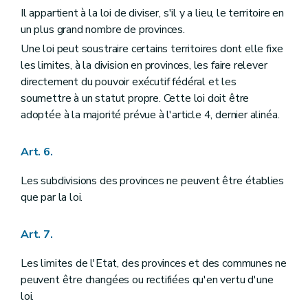
Chapitre III
DU ROI ET DU GOUVERNEMENT FEDERAL
Il appartient à la loi de diviser, s'il y a lieu, le territoire en
Section première
Du Roi
un plus grand nombre de provinces.
Art. 85
Art. 86
Une loi peut soustraire certains territoires dont elle fixe
Art. 87
les limites, à la division en provinces, les faire relever
Art. 88
directement du pouvoir exécutif fédéral et les
Art. 89
soumettre à un statut propre. Cette loi doit être
Art. 90
Art. 91
adoptée à la majorité prévue à l'article 4, dernier alinéa.
Art. 92
Art. 93
Art. 6.
Art. 94
Art. 95
Section II
Du Gouvernement fédéral
Les subdivisions des provinces ne peuvent être établies
Art. 96
que par la loi.
Art. 97
Art. 98
Art. 99
Art. 7.
Art. 100
Art. 101
Les limites de l'Etat, des provinces et des communes ne
Art. 102
peuvent être changées ou rectifiées qu'en vertu d'une
Art. 103
Art. 104
loi.