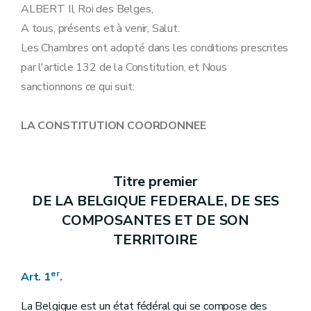
Art. 19
ALBERT II, Roi des Belges,
Art. 20
A tous, présents et à venir, Salut.
Art. 21
Art. 22
Les Chambres ont adopté dans les conditions prescrites
Art. 23
par l'article 132 de la Constitution, et Nous
Art. 24
Art. 25
sanctionnons ce qui suit:
Art. 26
Art. 27
Art. 28
LA CONSTITUTION COORDONNEE
Art. 29
Art. 30
Art. 31
Art. 32
Titre premier
Titre III
DES POUVOIRS
DE LA BELGIQUE FEDERALE, DE SES
Art. 33
Art. 34
COMPOSANTES ET DE SON
Art. 35
TERRITOIRE
Art. 36
Art. 37
Art. 38
er
Art. 1
.
Art. 39
Art. 40
La Belgique est un état fédéral qui se compose des
Art. 41