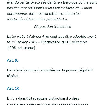
Art. 123
étendu par la loi aux résidents en Belgique qui ne sont
Art. 124
pas des ressortissants d'un Etat membre de l'Union
Art. 125
européenne, dans les conditions et selon les
Art. 126
modalités déterminées par ladite loi.
Section II
Des compétences
Sous-section première
Des compétences des communautés
Disposition transitoire
Art. 127
Art. 128
La loi visée à l'alinéa 4 ne peut pas être adoptée avant
Art. 129
er
le 1
janvier 2001
Art. 130
– Modification du 11 décembre
Art. 131
1998, art. unique) .
Art. 132
Art. 133
Sous-section II
Des compétences des régions
Art. 9.
Art. 134
Sous-section III
Dispositions spéciales
La naturalisation est accordée par le pouvoir législatif
Art. 135
fédéral.
Art. 136
Art. 137
Art. 138
Art. 10.
Art. 139
Art. 140
Il n'y a dans l'Etat aucune distinction d'ordres.
Chapitre V
DE LA COUR D'ARBITRAGE, DE LA PREVENTION ET DU REGLEMENT DE CONFLITS
Section première
De la prévention des conflits de compétence
Les Belges sont égaux devant la loi; seuls ils sont