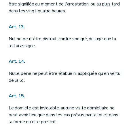
Art. 160
être signifiée au moment de l'arrestation, ou au plus tard
Art. 161
dans les vingt-quatre heures.
Chapitre VIII
DES INSTITUTIONS PROVINCIALES ET COMMUNALES
Art. 162
Art. 163
Art. 13.
Art. 164
Art. 165
Nul ne peut être distrait, contre son gré, du juge que la
Art. 166
Titre IV
DES INSTITUTIONS INTERNATIONALES
loi lui assigne.
Art. 167
Art. 168
Art. 14.
Art. 169
Titre V
DES FINANCES
Art. 170
Nulle peine ne peut être établie ni appliquée qu'en vertu
Art. 171
de la loi.
Art. 172
Art. 173
Art. 174
Art. 15.
Art. 175
Art. 176
Le domicile est inviolable; aucune visite domiciliaire ne
Art. 177
peut avoir lieu que dans les cas prévus par la loi et dans
Art. 178
la forme qu'elle prescrit.
Art. 179
Art. 180