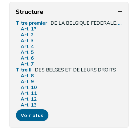
Structure
Titre premier
DE LA BELGIQUE FEDERALE, DE SES COMPOSANTES ET DE SON TERRITOIRE
er
Art. 1
Art. 2
Art. 3
Art. 4
Art. 5
Art. 6
Art. 7
Titre II
DES BELGES ET DE LEURS DROITS
Art. 8
Art. 9
Art. 10
Art. 11
Art. 12
Art. 13
Art. 14
Voir plus
Art. 15
Art. 16
Art. 17
Art. 18