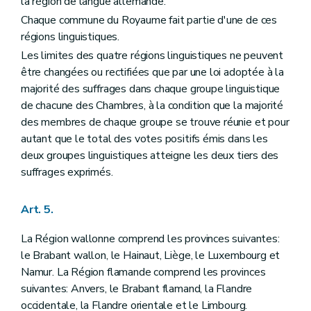
la région de langue allemande.
Art. 63
Art. 64
Chaque commune du Royaume fait partie d'une de ces
Art. 65
régions linguistiques.
Art. 66
Les limites des quatre régions linguistiques ne peuvent
Section II
Du Sénat
Art. 67
être changées ou rectifiées que par une loi adoptée à la
Art. 68
majorité des suffrages dans chaque groupe linguistique
Art. 69
de chacune des Chambres, à la condition que la majorité
Art. 70
Art. 71
des membres de chaque groupe se trouve réunie et pour
Art. 72
autant que le total des votes positifs émis dans les
Art. 73
deux groupes linguistiques atteigne les deux tiers des
Chapitre II
DU POUVOIR LEGISLATIF FEDERAL
suffrages exprimés.
Art. 74
Art. 75
Art. 76
Art. 5.
Art. 77
Art. 78
La Région wallonne comprend les provinces suivantes:
Art. 79
Art. 80
le Brabant wallon, le Hainaut, Liège, le Luxembourg et
Art. 81
Namur. La Région flamande comprend les provinces
Art. 82
suivantes: Anvers, le Brabant flamand, la Flandre
Art. 83
occidentale, la Flandre orientale et le Limbourg.
Art. 84