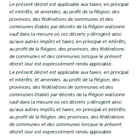
Art. 18
Le présent décret est applicable aux taxes, en principal
Art.
18
bis
et intérêts, et amendes, au profit de la Région, des
Art. 19
Art. 20
provinces, des fédérations de communes et des
Art.
20
bis
communes établis par décrets de la Région wallonne
Art.
20
ter
sauf dans la mesure où ces décrets y dérogent ainsi
Art. 20
quater
qu'aux autres impôts et taxes, en principal et intérêts,
Art. 20
quinquies
Art. 21
au profit de la Région, des provinces, des fédérations
Art. 22
de communes et des communes lorsque le présent
Art. 23
décret leur est expressément rendu applicable.
Art. 24
Art.
24
bis
Le présent décret est applicable aux taxes, en principal
Chapitre V
Voies de recours
et intérêts, et amendes, au profit de la Région, des
Section première
Recours administratif
provinces, des fédérations de communes et des
Art. 25
communes établis par décrets de la Région wallonne
Art.
25
bis
Art. 26
sauf dans la mesure où ces décrets y dérogent ainsi
Art. 27
qu'aux autres impôts et taxes, en principal et intérêts,
Art.
27
bis
au profit de la Région, des provinces, des fédérations
Section 2
Recours judiciaire
de communes et des communes lorsque le présent
Art. 28
Chapitre
V
bis
Demandes subsidiaires de restitutions
décret leur est expressément rendu applicable.
Art.
28
bis