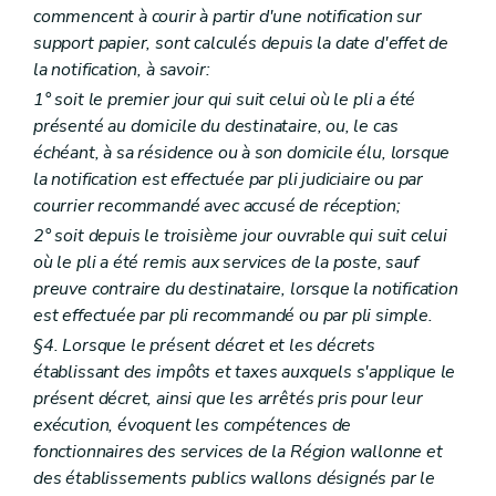
commencent à courir à partir d'une notification sur
Section
2
Echanges d'informations sur demande
Art. 64
ter
support papier, sont calculés depuis la date d'effet de
Section
3
Délais
la notification, à savoir:
Art.
64
quater
1° soit le premier jour qui suit celui où le pli a été
Section
4
Échange automatique et obligatoire d'informations
Art.
64
quinquies
présenté au domicile du destinataire, ou, le cas
Art.
64quinquies/2
échéant, à sa résidence ou à son domicile élu, lorsque
Section
5
Échange spontané d'informations
la notification est effectuée par pli judiciaire ou par
Art.
64
sexies
courrier recommandé avec accusé de réception;
Section
6
Autres formes de coopération administrative
Art.
64
septies
2° soit depuis le troisième jour ouvrable qui suit celui
Section
7
Conditions régissant la coopération administrative
où le pli a été remis aux services de la poste, sauf
Art.
64
octies
preuve contraire du destinataire, lorsque la notification
Section
8
Relations avec les pays tiers
Art.
64
novies
est effectuée par pli recommandé ou par pli simple.
Chapitre X
Dispositions modificatives et abrogatoires
§4. Lorsque le présent décret et les décrets
Art. 65
établissant des impôts et taxes auxquels s'applique le
Art. 66
présent décret, ainsi que les arrêtés pris pour leur
exécution, évoquent les compétences de
fonctionnaires des services de la Région wallonne et
des établissements publics wallons désignés par le