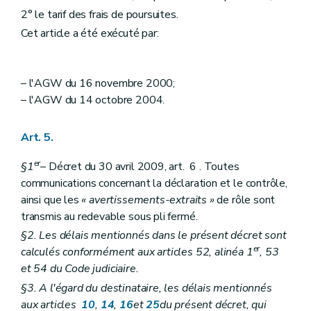
Art.
57
ter
2° le tarif des frais de poursuites.
Art. 57
quater
Art.
57
quinquies
Cet article a été exécuté par:
Art.
57
sexies
Chapitre VIII
Droit et privilège du trésor en matière de recouvrement
Art. 58
– l'AGW du 16 novembre 2000;
Art. 59
Art. 60
– l'AGW du 14 octobre 2004.
Art.
60
bis
Art. 61
Art. 5.
Art.
61
bis
Art. 62
Chapitre
VIII
bis
Responsabilité et obligations de certains officiers ministériels, fonctionnaires publics, autres personnes et établissements ou organismes de crédit
er
§1
– Décret du 30 avril 2009, art. 6 . Toutes
Art.
62
bis
communications concernant la déclaration et le contrôle,
Art.
62
ter
ainsi que les
« avertissements-extraits »
de rôle sont
Art.
62
quater
transmis au redevable sous pli fermé.
Art.
62
quinquies
Art.
62
sexies
§2. Les délais mentionnés dans le présent décret sont
Chapitre IX
Sanctions administratives
er
calculés conformément aux articles 52, alinéa 1
, 53
Art. 63
et 54 du Code judiciaire.
Art. 64
Chapitre
IXbis
Assistance mutuelle
§3. A l'égard du destinataire, les délais mentionnés
ère
Section 1
Dispositions générales et définitions
aux articles
10
,
14
,
16
et
25
du présent décret, qui
Art.
64
bis