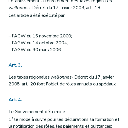
Art. 40
l'établissement, à l'enrôlement des taxes régionales
Art. 41
wallonnes
- Décret du 17 janvier 2008, art. 19 .
Art. 42
Cet article a été exécuté par:
Art. 43
Art. 44
Art. 45
Art. 46
– l'AGW du 16 novembre 2000;
Art. 47
– l'AGW du 14 octobre 2004;
Art. 48
Art. 49
– l'AGW du 30 mars 2006.
Art. 50
Art. 51
Art. 3.
Art. 52
Art.
52
bis
Art.
52
ter
Les taxes régionales
wallonnes
- Décret du 17 janvier
Section 2
Effets des recours sur le recouvrement
2008, art. 20 font l'objet de rôles annuels ou spéciaux.
Art. 53
Art. 54
Art. 55
Art. 4.
Section 3
Prescription
Art. 56
Le Gouvernement détermine:
Art. 57
1° le mode à suivre pour les déclarations, la formation et
Section
4
Dispositions relatives à l'irrécouvrabilité de certaines créances
Art.
57
bis
la notification des rôles, les paiements et quittances;