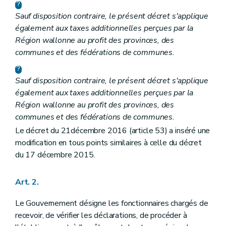
Art.
28
ter
Chapitre VI
Intérêts
Sauf disposition contraire, le présent décret s'applique
Section première
Intérêts de retard dus par le redevable
également aux taxes additionnelles perçues par la
Art. 29
Région wallonne au profit des provinces, des
Art. 30
communes et des fédérations de communes.
Art.
30
bis
Art. 31
Section 2
Intérêts moratoires dus par la Région
Sauf disposition contraire, le présent décret s'applique
Art. 32
Art. 33
également aux taxes additionnelles perçues par la
Art. 34
Région wallonne au profit des provinces, des
Chapitre VII
Recouvrement
communes et des fédérations de communes.
Section première
Les poursuites
Le décret du 21décembre 2016 (article 53) a inséré une
Art. 34
bis
Art. 35
modification en tous points similaires à celle du décret
Art.
35
bis
du 17 décembre 2015.
Art.
35
ter
Art.
35
quater
Art.
35
quinquies
Art. 2.
Art. 36
Art. 37
Le Gouvernement désigne les fonctionnaires chargés de
Art. 38
recevoir, de vérifier les déclarations, de procéder à
Art. 39