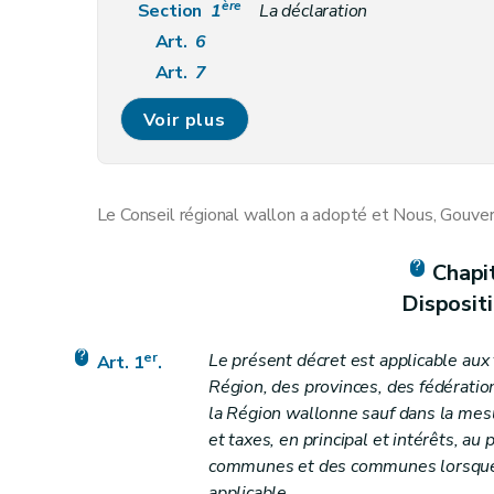
ère
Section
1
La déclaration
Art.
6
Art.
7
Art.
8
Voir plus
Art.
9
Art.
9
bis
Art.
10
Le Conseil régional wallon a adopté et Nous, Gouver
Section
2
Investigations et contrôles
Art.
11
Chapi
Art.
11
bis
Disposit
Art.
11
ter
Art.
11
quater
er
Le présent décret est applicable aux t
Art. 1
.
Section
3
Moyens de preuve de l'administra
Région, des provinces, des fédérat
Art.
12
bis
la Région wallonne sauf dans la mesu
et taxes, en principal et intérêts, au
Art.
12
quater
communes et des communes lorsque 
Chapitre III
Procédure de taxation
applicable.