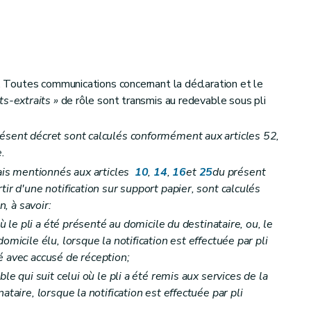
 le redevable
 . Toutes communications concernant la déclaration et le
s-extraits »
de rôle sont transmis au redevable sous pli
ésent décret sont calculés conformément aux articles 52,
e.
ion
lais mentionnés aux articles
10
,
14
,
16
et
25
du présent
tir d'une notification sur support papier, sont calculés
n, à savoir:
où le pli a été présenté au domicile du destinataire, ou, le
omicile élu, lorsque la notification est effectuée par pli
é avec accusé de réception;
ble qui suit celui où le pli a été remis aux services de la
ataire, lorsque la notification est effectuée par pli