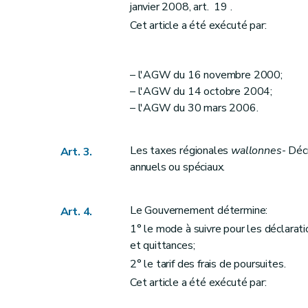
janvier 2008, art. 19 .
Art. 20
quinquies
Cet article a été exécuté par:
Art. 21
Art. 22
Art. 23
– l'AGW du 16 novembre 2000;
Art. 24
– l'AGW du 14 octobre 2004;
Art.
24
bis
– l'AGW du 30 mars 2006.
Chapitre V
Voies de recours
Section première
Recours administratif
Les taxes régionales
wallonnes
- Déc
Art. 3.
Art. 25
annuels ou spéciaux.
Art.
25
bis
Art. 26
Le Gouvernement détermine:
Art. 4.
Art. 27
1° le mode à suivre pour les déclaratio
Art.
27
bis
et quittances;
Section 2
Recours judiciaire
2° le tarif des frais de poursuites.
Art. 28
Cet article a été exécuté par:
Chapitre
V
bis
Demandes subsidiaires de rest