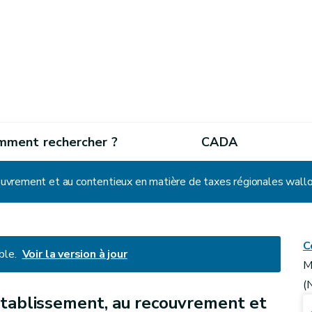
mment rechercher ?
CADA
C
ble.
Voir la version à jour
M
(
'établissement, au recouvrement et