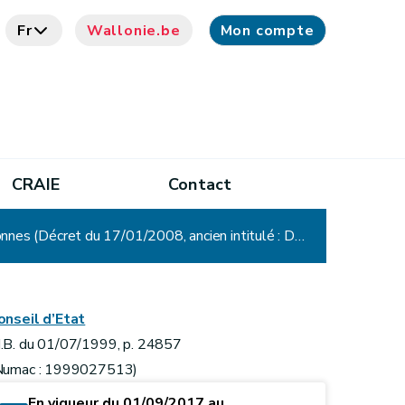
Fr
Wallonie.be
Mon compte
CRAIE
Contact
Décret relatif à l'établissement, au recouvrement et au contentieux en matière de taxes régionales wallonnes (Décret du 17/01/2008, ancien intitulé : Décret relatif à l'établissement, au recouvrement et au contentieux en matière de taxes régionales directes)
onseil d’Etat
.B. du 01/07/1999, p. 24857
Numac : 1999027513)
En vigueur du 01/09/2017 au