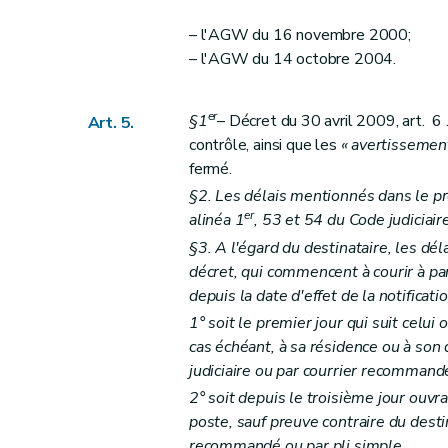
Art.
28
bis
– l'AGW du 16 novembre 2000;
Art.
28
ter
– l'AGW du 14 octobre 2004.
Chapitre VI
Intérêts
Section première
Intérêts de retard dus par
er
§1
– Décret du 30 avril 2009, art. 6
Art. 29
Art. 5.
contrôle, ainsi que les
« avertissement
Art. 30
fermé.
Art.
30
bis
§2. Les délais mentionnés dans le pr
Art. 31
er
alinéa 1
, 53 et 54 du Code judiciair
Section 2
Intérêts moratoires dus par la Rég
§3. A l'égard du destinataire, les dé
Art. 32
décret, qui commencent à courir à par
Art. 33
depuis la date d'effet de la notificatio
Art. 34
1° soit le premier jour qui suit celui 
Chapitre VII
Recouvrement
cas échéant, à sa résidence ou à son d
judiciaire ou par courrier recommand
Section première
Les poursuites
2° soit depuis le troisième jour ouvra
Art. 34
bis
poste, sauf preuve contraire du destin
Art. 35
recommandé ou par pli simple.