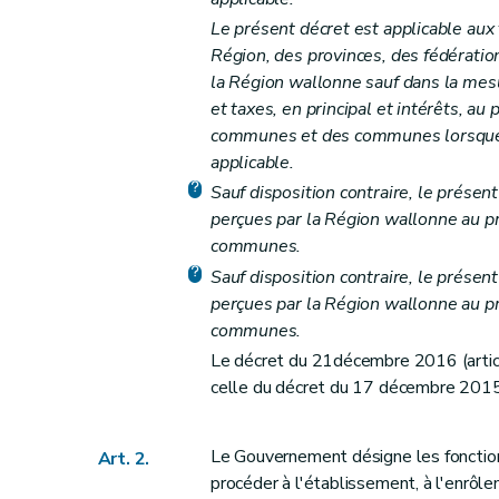
Section première
Rectification de la déclara
Le présent décret est applicable aux t
Art. 13
Région, des provinces, des fédérat
Art. 14
la Région wallonne sauf dans la mesu
Section 2
Taxation d'office
et taxes, en principal et intérêts, au
Art. 15
communes et des communes lorsque 
applicable.
Art. 16
Sauf disposition contraire, le prése
Art. 17
perçues par la Région wallonne au p
Chapitre IV
Délai d'imposition et exigibilité de
communes.
Art. 17bis
Sauf disposition contraire, le prése
Art. 18
perçues par la Région wallonne au p
Art.
18
bis
communes.
Art. 19
Le décret du 21décembre 2016 (article
Art. 20
celle du décret du 17 décembre 2015
Art.
20
bis
Art.
20
ter
Le Gouvernement désigne les fonctionna
Art. 2.
Art. 20
quater
procéder à l'établissement, à l'enrô