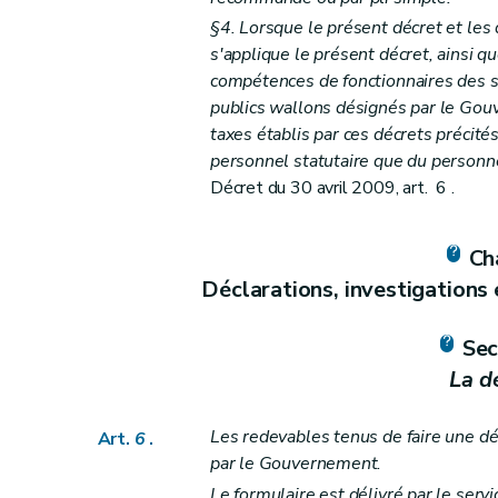
Art.
35
bis
§4. Lorsque le présent décret et les
Art.
35
ter
s'applique le présent décret, ainsi q
Art.
35
quater
compétences de fonctionnaires des s
Art.
35
quinquies
publics wallons désignés par le Gou
taxes établis par ces décrets précités
Art. 36
personnel statutaire que du personne
Art. 37
Décret du 30 avril 2009, art. 6 .
Art. 38
Art. 39
Cha
Art. 40
Déclarations, investigations
Art. 41
Art. 42
Sec
Art. 43
La d
Art. 44
Art. 45
Les redevables tenus de faire une déc
Art.
6
.
Art. 46
par le Gouvernement.
Art. 47
Le formulaire est délivré par le ser