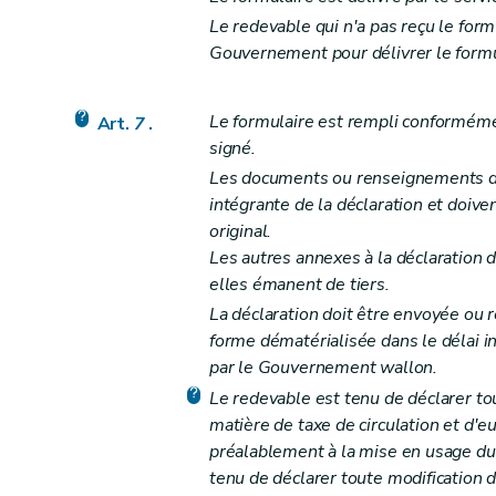
Art. 48
Le redevable qui n'a pas reçu le form
Art. 49
Gouvernement pour délivrer le formul
Art. 50
Art. 51
Le formulaire est rempli conformément
Art.
7
.
Art. 52
signé.
Art.
52
bis
Les documents ou renseignements don
Art.
52
ter
intégrante de la déclaration et doiven
Section 2
Effets des recours sur le recouvre
original.
Les autres annexes à la déclaration d
Art. 53
elles émanent de tiers.
Art. 54
La déclaration doit être envoyée ou 
Art. 55
forme dématérialisée dans le délai in
Section 3
Prescription
par le Gouvernement wallon.
Art. 56
Le redevable est tenu de déclarer to
Art. 57
matière de taxe de circulation et d'eu
Section
4
Dispositions relatives à l'irrécou
préalablement à la mise en usage du 
Art.
57
bis
tenu de déclarer toute modification 