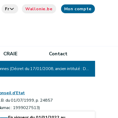
Fr
Wallonie.be
Mon compte
CRAIE
Contact
Décret relatif à l'établissement, au recouvrement et au contentieux en matière de taxes régionales wallonnes (Décret du 17/01/2008, ancien intitulé : Décret relatif à l'établissement, au recouvrement et au contentieux en matière de taxes régionales directes)
onseil d’Etat
.B. du 01/07/1999, p. 24857
Numac : 1999027513)
En vigueur du 01/01/2022 au