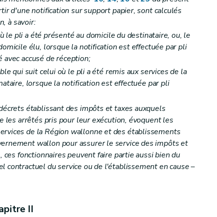
tir d'une notification sur support papier, sont calculés
n, à savoir:
itutions
où le pli a été présenté au domicile du destinataire, ou, le
omicile élu, lorsque la notification est effectuée par pli
é avec accusé de réception;
ble qui suit celui où le pli a été remis aux services de la
ataire, lorsque la notification est effectuée par pli
 le redevable
 décrets établissant des impôts et taxes auxquels
ue les arrêtés pris pour leur exécution, évoquent les
ervices de la Région wallonne et des établissements
vernement wallon pour assurer le service des impôts et
ion
, ces fonctionnaires peuvent faire partie aussi bien du
l contractuel du service ou de l'établissement en cause
–
pitre II