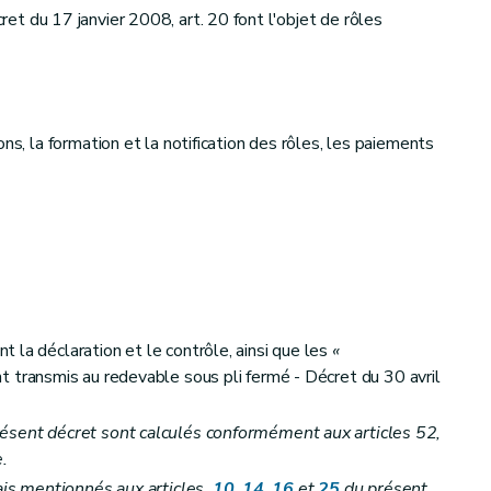
ret du 17 janvier 2008, art. 20 font l'objet de rôles
ns, la formation et la notification des rôles, les paiements
la déclaration et le contrôle, ainsi que les
«
t transmis au redevable sous pli fermé - Décret du 30 avril
ésent décret sont calculés conformément aux articles 52,
e.
lais mentionnés aux articles
10
,
14
,
16
et
25
du présent