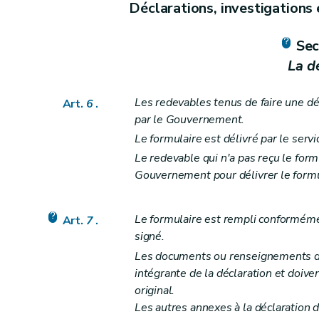
Déclarations, investigations
Section première
Les poursuites
Art. 34
bis
Sec
Art. 35
La d
Art.
35
bis
Art.
35
ter
Les redevables tenus de faire une déc
Art.
6
.
Art.
35
quater
par le Gouvernement.
Art.
35
quinquies
Le formulaire est délivré par le ser
Art.
35 sexies
Le redevable qui n'a pas reçu le form
Art.
35septies
Gouvernement pour délivrer le formul
Art.
35 octies
Art. 36
Le formulaire est rempli conformément
Art.
7
.
Art. 37
signé.
Art. 38
Les documents ou renseignements don
Art. 39
intégrante de la déclaration et doiven
Art. 40
original.
Art. 41
Les autres annexes à la déclaration d