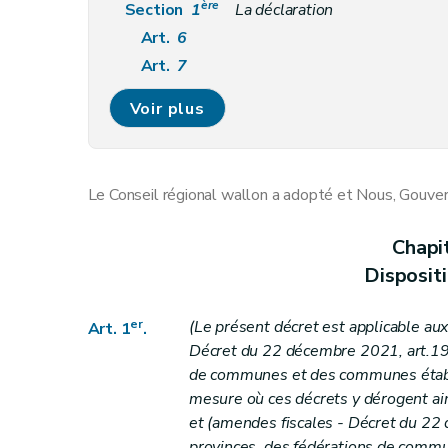
ère
Section
1
La déclaration
Art.
6
Art.
7
Art.
8
Voir plus
Art.
9
Art.
9
bis
Art.
10
Le Conseil régional wallon a adopté et Nous, Gouver
Section
2
Investigations et contrôles
Art.
11
Chapi
Art.
11
bis
Disposit
Art.
11
ter
Art.
11
quater
er
(Le présent décret est applicable aux 
Art. 1
.
Section
3
Moyens de preuve de l'administra
Décret du
22 décembre 2021, art.19,1
Art. 12
de communes et des communes établi
mesure où ces décrets y dérogent ains
Art. 12bis
et (amendes fiscales - Décret du
22 
Art. 12ter
provinces, des fédérations de commu