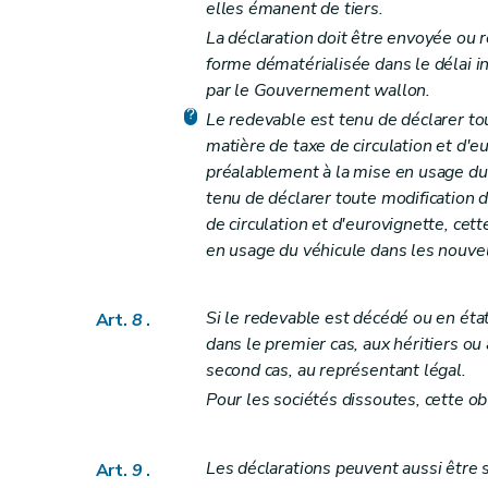
elles émanent de tiers.
Art. 42
La déclaration doit être envoyée ou 
Art. 43
forme dématérialisée dans le délai in
Art. 44
par le Gouvernement wallon.
Art. 45
Le redevable est tenu de déclarer to
Art. 46
matière de taxe de circulation et d'eu
Art. 47
préalablement à la mise en usage du 
Art. 48
tenu de déclarer toute modification 
de circulation et d'eurovignette, cet
Art. 49
en usage du véhicule dans les nouvel
Art. 50
Art. 51
Art. 52
Si le redevable est décédé ou en état
Art.
8
.
dans le premier cas, aux héritiers ou
Art.
52
bis
second cas, au représentant légal.
Art.
52
ter
Pour les sociétés dissoutes, cette ob
Section 2
Effets des recours sur le recouvre
Art. 53
Les déclarations peuvent aussi être s
Art. 54
Art.
9
.