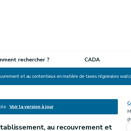
mment rechercher ?
CADA
C
ble.
Voir la version à jour
M
(
'établissement, au recouvrement et