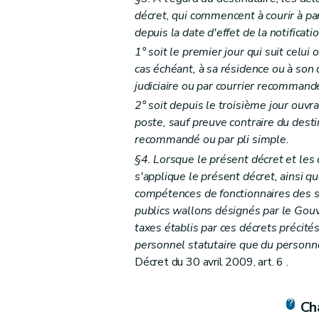
Section 2
Recours judiciaire
décret, qui commencent à courir à par
Art. 28
depuis la date d'effet de la notificatio
Chapitre
V
bis
Demandes subsidiaires de rest
1° soit le premier jour qui suit celui 
Art.
28
bis
cas échéant, à sa résidence ou à son d
judiciaire ou par courrier recommand
Art.
28
ter
2° soit depuis le troisième jour ouvra
Chapitre VI
Intérêts
poste, sauf preuve contraire du destin
Section première
Intérêts de retard dus par
recommandé ou par pli simple.
Art. 29
§4. Lorsque le présent décret et les
Art. 30
s'applique le présent décret, ainsi q
Art.
30
bis
compétences de fonctionnaires des s
Art. 31
publics wallons désignés par le Gou
Section 2
Intérêts moratoires dus par la Rég
taxes établis par ces décrets précités
personnel statutaire que du personne
Art. 32
Décret du 30 avril 2009, art. 6 .
Art. 33
Art. 34
Cha
Chapitre VII
Recouvrement