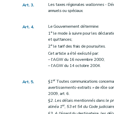
Art.
20
bis
Les taxes régionales
wallonnes
- Déc
Art. 3.
Art.
20
ter
annuels ou spéciaux.
Art. 20
quater
Art. 20
quinquies
Le Gouvernement détermine:
Art. 4.
Art. 21
1° le mode à suivre pour les déclaratio
Art. 22
et quittances;
Art. 23
2° le tarif des frais de poursuites.
Art. 24
Cet article a été exécuté par:
– l'AGW du 16 novembre 2000;
Art.
24
bis
– l'AGW du 14 octobre 2004.
Chapitre V
Voies de recours
Section première
Recours administratif
er
Art. 25
§1
Toutes communications concernant 
Art. 5.
avertissements-extraits »
de rôle son
Art.
25
bis
2009, art. 6.
Art. 26
§2. Les délais mentionnés dans le pr
Art. 27
er
alinéa 1
, 53 et 54 du Code judiciair
Art.
27
bis
§3. A l'égard du destinataire, les dé