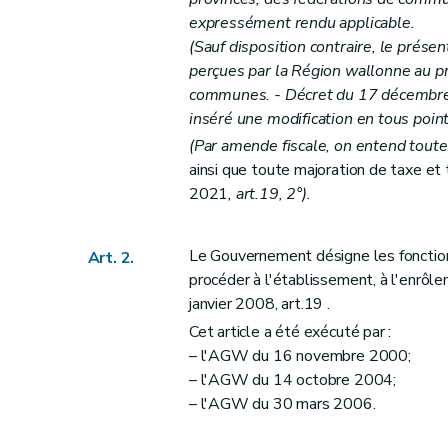
Art. 12quater
expressément rendu applicable.
Art. 12quinquies
(Sauf disposition contraire, le prése
Chapitre III
Procédure de taxation
perçues par la Région wallonne au p
Section première
Rectification de la déclara
communes. - Décret du 17 décembre 
inséré une modification en tous poin
Art. 13
(Par amende fiscale, on entend toute
Art. 14
ainsi que toute majoration de taxe e
Section 2
Taxation d'office
2021
, art.19, 2°).
Art. 15
Art. 16
Le Gouvernement désigne les fonctionna
Art. 2.
Art. 17
procéder à l'établissement, à l'enrô
Chapitre IV
Délai d'imposition et exigibilité de
janvier 2008, art.19 .
Art. 17bis
Cet article a été exécuté par :
Art. 18
– l'AGW du 16 novembre 2000;
Art.
18
bis
– l'AGW du 14 octobre 2004;
Art. 19
– l'AGW du 30 mars 2006.
Art. 20