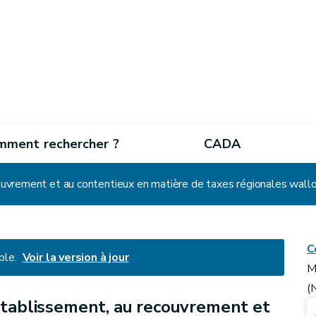
mment rechercher ?
CADA
C
ble.
Voir la version à jour
M
(
'établissement, au recouvrement et