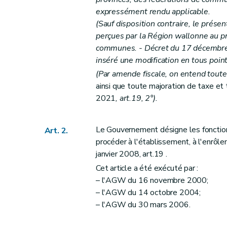
Art. 12
expressément rendu applicable.
Art. 12bis
(Sauf disposition contraire, le prése
Art. 12ter
perçues par la Région wallonne au p
Art. 12quater
communes. - Décret du 17 décembre 
inséré une modification en tous poin
Art. 12quinquies
(Par amende fiscale, on entend toute
Chapitre III
Procédure de taxation
ainsi que toute majoration de taxe e
Section première
Rectification de la déclara
2021
, art.19, 2°).
Art. 13
Art. 14
Le Gouvernement désigne les fonctionna
Art. 2.
Section 2
Taxation d'office
procéder à l'établissement, à l'enrô
Art. 15
janvier 2008, art.19 .
Art. 16
Cet article a été exécuté par :
Art. 17
– l'AGW du 16 novembre 2000;
Chapitre IV
Délai d'imposition et exigibilité de
– l'AGW du 14 octobre 2004;
Art. 17bis
– l'AGW du 30 mars 2006.
Art. 18