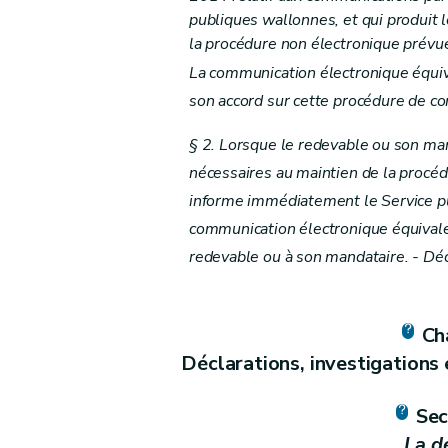
Art. 33
publiques wallonnes, et qui produit 
Art. 34
la procédure non électronique prévue 
Art. 34
La communication électronique équiv
Chapitre VII
Recouvrement
son accord sur cette procédure de c
Section première
Les poursuites
§ 2. Lorsque le redevable ou son ma
Art. 34
bis
nécessaires au maintien de la procéd
Art. 35
informe immédiatement le Service pu
Art.
35
bis
communication électronique équivalen
Art.
35
ter
redevable ou à son mandataire. - Déc
Art.
35
quater
Art.
35
quinquies
Art.
35 sexies
Cha
Art.
35septies
Déclarations, investigations
Art.
35 octies
Art. 36
Sec
Art. 37
La d