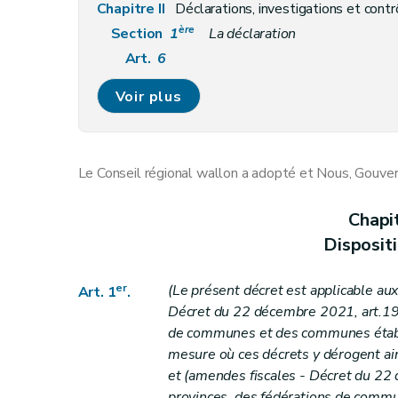
Chapitre II
Déclarations, investigations et cont
ère
Section
1
La déclaration
Art.
6
Art.
7
Voir plus
Art.
8
Art.
9
Art.
9
bis
Le Conseil régional wallon a adopté et Nous, Gouver
Art.
10
Section
2
Investigations et contrôles
Chapi
Art.
11
Disposit
Art.
11
bis
Art.
11
ter
er
(Le présent décret est applicable aux 
Art. 1
.
Art.
11
quater
Décret du
22 décembre 2021, art.19,1
Art.
11
quater
de communes et des communes établi
mesure où ces décrets y dérogent ains
Art. 11
quinquies
et (amendes fiscales - Décret du
22 
Section
3
Moyens de preuve de l'administra
provinces, des fédérations de commu