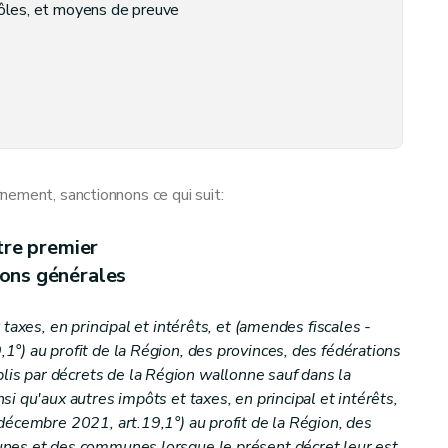
rôles, et moyens de preuve
nement, sanctionnons ce qui suit:
tre premier
ions générales
taxes, en principal et intérêts, et (amendes fiscales -
°) au profit de la Région, des provinces, des fédérations
s par décrets de la Région wallonne sauf dans la
i qu'aux autres impôts et taxes, en principal et intérêts,
décembre 2021, art.19,1°) au profit de la Région, des
tion
nes et des communes lorsque le présent décret leur est