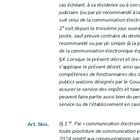
Art. 26
cas échéant, à sa résidence ou à son d
Art. 27
judiciaire (ou par pli recommandé à l
suit celui de la communication élect
Art.
27
bis
2° soit depuis le troisième jour ouvra
Section 2
Recours judiciaire
poste, sauf preuve contraire du destin
Art. 28
recommandé ou par pli simple (à la po
Chapitre
V
bis
Demandes subsidiaires de rest
de la communication électronique éq
Art.
28
bis
§4. Lorsque le présent décret et les
Art.
28
ter
s'applique le présent décret, ainsi q
Chapitre VI
Intérêts
compétences de fonctionnaires des s
Section première
Intérêts de retard dus par
publics wallons désignés par le Gouv
assurer le service des impôts et taxe
Art. 29
peuvent faire partie aussi bien du p
Art. 30
service ou de l'établissement en cau
Art.
30
bis
Art. 31
er
(§ 1
. Par « communication électron
Art. 5bis.
Section 2
Intérêts moratoires dus par la Rég
toute procédure de communication pa
Art. 32
2014 relatif aux communications par 