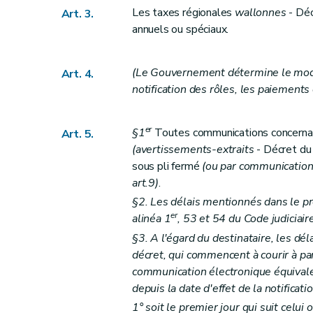
Art.
18
bis
Les taxes régionales
wallonnes
- Déc
Art. 3.
Art. 19
annuels ou spéciaux.
Art. 20
Art.
20
bis
(Le Gouvernement détermine le mode à
Art. 4.
Art.
20
ter
notification des rôles, les paiements 
Art. 20
quater
Art. 20
quinquies
er
§1
Toutes communications concernant 
Art. 5.
Art. 21
(avertissements-extraits
- Décret du
Art. 22
sous pli fermé
(ou par communication 
Art. 23
art.9)
.
§2. Les délais mentionnés dans le pr
Art. 24
er
alinéa 1
, 53 et 54 du Code judiciair
Art.
24
bis
§3. A l'égard du destinataire, les dé
Chapitre V
Voies de recours
décret, qui commencent à courir à par
Section première
Recours administratif
communication électronique équivalen
Art. 25
depuis la date d'effet de la notificatio
Art.
25
bis
1° soit le premier jour qui suit celui 