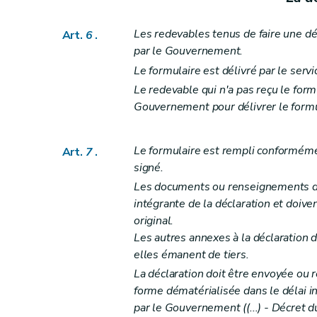
Art. 38
Art. 39
Les redevables tenus de faire une déc
Art.
6
.
Art. 40
par le Gouvernement.
Art. 41
Le formulaire est délivré par le ser
Art. 42
Le redevable qui n'a pas reçu le form
Art. 43
Gouvernement pour délivrer le formul
Art. 44
Art. 45
Le formulaire est rempli conformément
Art.
7
.
Art. 46
signé.
Art. 47
Les documents ou renseignements don
intégrante de la déclaration et doiven
Art. 48
original.
Art. 49
Les autres annexes à la déclaration d
Art. 50
elles émanent de tiers.
Art. 51
La déclaration doit être envoyée ou 
Art. 52
forme dématérialisée dans le délai in
Art.
52
bis
par le Gouvernement ((...)
- Décret du