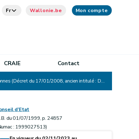
Fr
Wallonie.be
Mon compte
CRAIE
Contact
Décret relatif à l'établissement, au recouvrement et au contentieux en matière de taxes régionales wallonnes (Décret du 17/01/2008, ancien intitulé : Décret relatif à l'établissement, au recouvrement et au contentieux en matière de taxes régionales directes)
onseil d’Etat
.B. du 01/07/1999, p. 24857
Numac : 1999027513)
En vigueur du 02/11/2023 au