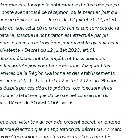
omicile élu, lorsque la notification est effectuée par pli
a poste avec accusé de réception, ou le premier jour qui
ronique équivalente;
- Décret du 12 juillet 2023, art.9);
ble qui suit celui où le pli a été remis aux services de la
ataire, lorsque la notification est effectuée par pli
ste, ou depuis le troisième jour ouvrable qui suit celui
itutions
uivalente
- Décret du 12 juillet 2023, art.9).
 décrets établissant des impôts et taxes auxquels
ue les arrêtés pris pour leur exécution, évoquent les
ervices de la Région wallonne et des établissements
 le redevable
ernement ((...)
- Décret du 12 juillet 2023, art.9) pour
s établis par ces décrets précités, ces fonctionnaires
ersonnel statutaire que du personnel contractuel du
se
– Décret du 30 avril 2009, art. 6 .
ique équivalente » au sens du présent décret, on entend
ion
r voie électronique en application du décret du 27 mars
voie électronique entre les usagers et les autorités