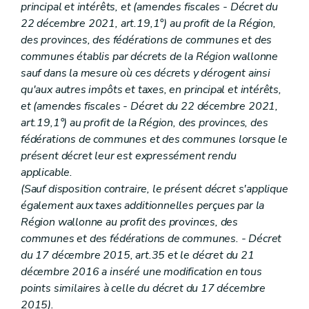
Art. 17
principal et intérêts, et (amendes fiscales - Décret du
Chapitre IV
Délai d'imposition et exigibilité des taxes
22 décembre 2021, art.19,1°) au profit de la Région,
Art. 17bis
des provinces, des fédérations de communes et des
Art. 18
Art.
18
bis
communes établis par décrets de la Région wallonne
Art. 19
sauf dans la mesure où ces décrets y dérogent ainsi
Art. 20
qu'aux autres impôts et taxes, en principal et intérêts,
Art.
20
bis
et (amendes fiscales - Décret du
22 décembre 2021,
Art.
20
ter
Art. 20
quater
art.19,1°) au profit de la Région, des provinces, des
Art. 20
quinquies
fédérations de communes et des communes lorsque le
Art. 21
présent décret leur est expressément rendu
Art. 22
applicable.
Art. 23
Art. 24
(Sauf disposition contraire, le présent décret s'applique
Art.
24
bis
également aux taxes additionnelles perçues par la
Chapitre V
Voies de recours
Région wallonne au profit des provinces, des
Section première
Recours administratif
communes et des fédérations de communes. - Décret
Art. 25
Art.
25
bis
du 17 décembre 2015, art.35 et le
décret du 21
Art. 26
décembre 2016 a inséré une modification en tous
Art. 27
points similaires à celle du décret du 17 décembre
Art.
27
bis
Section 2
Recours judiciaire
2015).