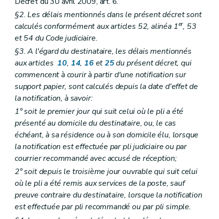
Décret du 30 avril 2009, art. 6.
Art. 55
Section 3
Prescription
§2. Les délais mentionnés dans le présent décret sont
Art. 56
er
calculés conformément aux articles 52, alinéa 1
, 53
Art. 57
et 54 du Code judiciaire.
Section
4
Dispositions relatives à l'irrécouvrabilité de certaines créances
Art.
57
bis
§3. A l'égard du destinataire, les délais mentionnés
Art.
57
ter
aux articles
10
,
14
,
16
et
25
du présent décret, qui
Art.
57
quater
commencent à courir à partir d'une notification sur
Art.
57
quinquies
support papier, sont calculés depuis la date d'effet de
Art.
57
sexies
Chapitre VIII
Droit et privilège du trésor en matière de recouvrement
la notification, à savoir:
Art. 58
1° soit le premier jour qui suit celui où le pli a été
Art. 59
présenté au domicile du destinataire, ou, le cas
Art. 60
Art.
60
bis
échéant, à sa résidence ou à son domicile élu, lorsque
Art. 61
la notification est effectuée par pli judiciaire ou par
Art.
61
bis
courrier recommandé avec accusé de réception;
Art. 62
Chapitre
VIII
bis
Responsabilité et obligations de certains officiers ministériels, fonctionnaires publics, autres personnes et établissements ou organismes de crédit
2° soit depuis le troisième jour ouvrable qui suit celui
Art.
62
bis
où le pli a été remis aux services de la poste, sauf
Art.
62
ter
preuve contraire du destinataire, lorsque la notification
Art.
62
quater
est effectuée par pli recommandé ou par pli simple.
Art.
62
quinquies
Art.
62
sexies