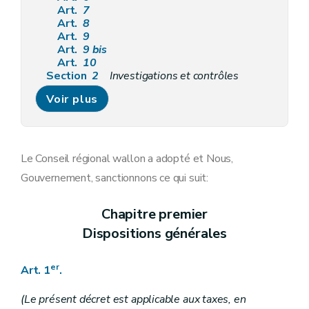
Art.
7
Art.
8
Art.
9
Art.
9
bis
Art.
10
Section
2
Investigations et contrôles
Art.
11
Voir plus
Art.
11
bis
Art.
11
ter
Art.
11
quater
Section
3
Moyens de preuve de l'administration
Art. 12
Le Conseil régional wallon a adopté et Nous,
Art. 12bis
Gouvernement, sanctionnons ce qui suit:
Art. 12ter
Art. 12quater
Art. 12quinquies
Chapitre premier
Chapitre III
Procédure de taxation
Dispositions générales
Section première
Rectification de la déclaration
Art. 13
Art. 14
er
Art. 1
.
Section 2
Taxation d'office
Art. 15
Art. 16
(Le présent décret est applicable aux taxes, en