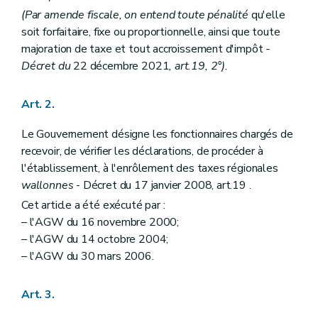
Art. 28
(Par amende fiscale, on entend toute pénalité
qu'elle
Chapitre
V
bis
Demandes subsidiaires de restitutions
soit forfaitaire, fixe ou proportionnelle, ainsi que toute
Art.
28
bis
Art.
28
ter
majoration de taxe et tout accroissement d'impôt
-
Chapitre VI
Intérêts
Décret du
22 décembre 2021
, art.19, 2°).
Section première
Intérêts de retard dus par le redevable
Art. 29
Art. 30
Art. 2.
Art.
30
bis
Art. 31
Le Gouvernement désigne les fonctionnaires chargés de
Section 2
Intérêts moratoires dus par la Région
recevoir, de vérifier les déclarations, de procéder à
Art. 32
l'établissement, à l'enrôlement des taxes régionales
Art. 33
Art. 34
wallonnes
- Décret du 17 janvier 2008, art.19 .
Chapitre VII
Recouvrement
Cet article a été exécuté par :
Section première
Les poursuites
– l'AGW du 16 novembre 2000;
Art. 34
bis
Art. 35
– l'AGW du 14 octobre 2004;
Art.
35
bis
– l'AGW du 30 mars 2006.
Art.
35
ter
Art.
35
quater
Art.
35
quinquies
Art. 3.
Art.
35 sexies