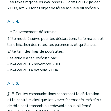
Art.
35septies
Les taxes régionales
wallonnes
- Décret du 17 janvier
Art.
35 octies
2008, art. 20 font l'objet de rôles annuels ou spéciaux.
Art. 36
Art. 37
Art. 38
Art. 4.
Art. 39
Art. 40
Le Gouvernement détermine:
Art. 41
Art. 42
1° le mode à suivre pour les déclarations, la formation et
Art. 43
la notification des rôles, les paiements et quittances;
Art. 44
2° le tarif des frais de poursuites.
Art. 45
Art. 46
Cet article a été exécuté par:
Art. 47
– l'AGW du 16 novembre 2000;
Art. 48
– l'AGW du 14 octobre 2004.
Art. 49
Art. 50
Art. 51
Art. 5.
Art. 52
Art.
52
bis
er
§1
Toutes communications concernant la déclaration
Art.
52
ter
Section 2
Effets des recours sur le recouvrement
et le contrôle, ainsi que les
« avertissements-extraits »
Art. 53
de rôle sont transmis au redevable sous pli fermé -
Art. 54