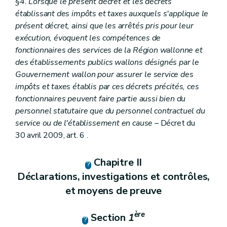
§4. Lorsque le présent décret et les décrets
Chapitre IX
Sanctions administratives
établissant des impôts et taxes auxquels s'applique le
Art. 63
présent décret, ainsi que les arrêtés pris pour leur
Art. 64
Chapitre
IXbis
Assistance mutuelle
exécution, évoquent les compétences de
ère
Section 1
Dispositions générales et définitions
fonctionnaires des services de la Région wallonne et
Art.
64
bis
des établissements publics wallons désignés par le
Section
2
Echanges d'informations sur demande
Gouvernement wallon pour assurer le service des
Art. 64
ter
Section
3
Délais
impôts et taxes établis par ces décrets précités, ces
Art.
64
quater
fonctionnaires peuvent faire partie aussi bien du
Section
4
Échange automatique et obligatoire d'informations
personnel statutaire que du personnel contractuel du
Art.
64
quinquies
service ou de l'établissement en cause
– Décret du
Art.
64
quinquies
/1
Art.
64quinquies/2
30 avril 2009, art. 6 .
Section
5
Échange spontané d'informations
Art.
64
sexies
Chapitre II
Section
6
Autres formes de coopération administrative
Art.
64
septies
Déclarations, investigations et contrôles,
Section
7
Conditions régissant la coopération administrative
et moyens de preuve
Art.
64
octies
Section
8
Relations avec les pays tiers
Art.
64
novies
ère
Section
1
Chapitre X
Dispositions modificatives et abrogatoires