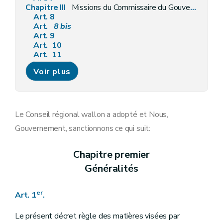
Chapitre III
Missions du Commissaire du Gouvernement
Art. 8
Art.
8
bis
Art. 9
Art. 10
Art. 11
Art. 12
Voir plus
Art. 13
Art. 14
Art. 15
Art. 16
Art. 17
Le Conseil régional wallon a adopté et Nous,
Art. 18
Gouvernement, sanctionnons ce qui suit:
Art. 19
Chapitre
III/1
Rapport de rémunération
Art.
19/1
Chapitre premier
Art.
19/2
Généralités
Art.
19/3
Art.
19/4
Art.
19/5
er
Art. 1
.
Art.
19/6
Art.
19/7
Chapitre
III
bis
Rémunération du commissaire du Gouvernement
Le présent décret règle des matières visées par