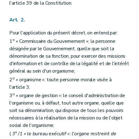
Art.
19
bis
l'article 39 de la Constitution.
Chapitre IV
Charte du Commissaire du Gouvernement
Art. 20
Chapitre
IV
bis
Missions de contrôle des réviseurs – Décret du 30 avril 2009, art. 2 )
Art. 2.
Art.
20
bis
Chapitre V
Disposition transitoire et finale
Pour l'application du présent décret, on entend par:
Art. 21
o
1
« Commissaire du Gouvernement »: la personne
désignée par le Gouvernement, quelle que soit la
dénomination de sa fonction, pour exercer des missions
d'information et de contrôle de la légalité et de l'intérêt
général au sein d'un organisme;
o
2
« organisme »: toute personne morale visée à
l'article 3;
o
3
« organe de gestion »: le conseil d'administration de
l'organisme ou, à défaut, tout autre organe, quelle que
soit sa dénomination, qui dispose de tous les pouvoirs
nécessaires à la réalisation de la mission ou de l'objet
social de l'organisme;
(
3° /1 « le bureau exécutif »: l'organe restreint de