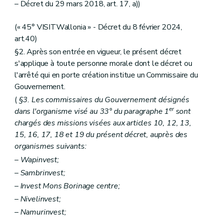
– Décret du 29 mars 2018, art. 17, a))
(« 45° VISITWallonia » - Décret du 8 février 2024,
art.40)
§2. Après son entrée en vigueur, le présent décret
s'applique à toute personne morale dont le décret ou
l'arrêté qui en porte création institue un Commissaire du
Gouvernement.
(
§3. Les commissaires du Gouvernement désignés
er
dans l'organisme visé au 33° du paragraphe 1
sont
chargés des missions visées aux articles 10, 12, 13,
15, 16, 17, 18 et 19 du présent décret, auprès des
organismes suivants:
– Wapinvest;
– Sambrinvest;
– Invest Mons Borinage centre;
– Nivelinvest;
– Namurinvest;