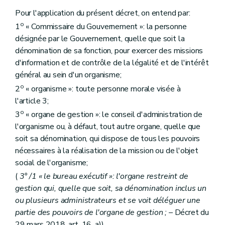
Art.
20
bis
Chapitre V
Disposition transitoire et finale
Pour l'application du présent décret, on entend par:
Art. 21
o
1
« Commissaire du Gouvernement »: la personne
désignée par le Gouvernement, quelle que soit la
dénomination de sa fonction, pour exercer des missions
d'information et de contrôle de la légalité et de l'intérêt
général au sein d'un organisme;
o
2
« organisme »: toute personne morale visée à
l'article 3;
o
3
« organe de gestion »: le conseil d'administration de
l'organisme ou, à défaut, tout autre organe, quelle que
soit sa dénomination, qui dispose de tous les pouvoirs
nécessaires à la réalisation de la mission ou de l'objet
social de l'organisme;
(
3° /1 « le bureau exécutif »: l'organe restreint de
gestion qui, quelle que soit, sa dénomination inclus un
ou plusieurs administrateurs et se voit déléguer une
partie des pouvoirs de l'organe de gestion ;
– Décret du
29 mars 2018, art. 16, a))