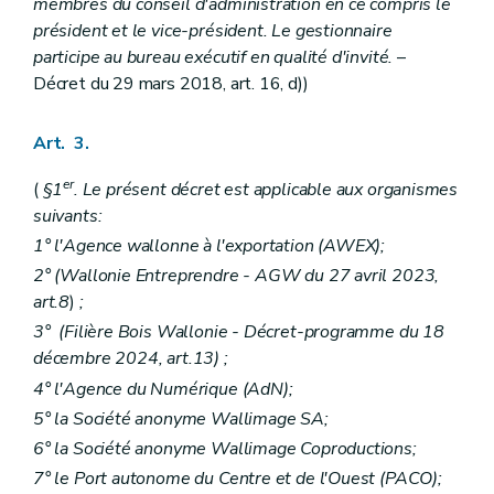
membres du conseil d'administration en ce compris le
président et le vice-président. Le gestionnaire
participe au bureau exécutif en qualité d'invité.
–
Décret du 29 mars 2018, art. 16, d))
Art. 3.
er
(
§1
. Le présent décret est applicable aux organismes
suivants:
1° l'Agence wallonne à l'exportation (AWEX);
2° (Wallonie Entreprendre - AGW du 27 avril 2023,
art.8
)
;
3°
(Filière Bois Wallonie - Décret-programme du 18
décembre 2024, art.13) ;
4° l'Agence du Numérique (AdN);
5° la Société anonyme Wallimage SA;
6° la Société anonyme Wallimage Coproductions;
7° le Port autonome du Centre et de l'Ouest (PACO);