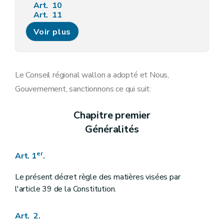
Art. 10
Art. 11
Art. 12
Voir plus
Art. 13
Art. 14
Art. 15
Art. 16
Art. 17
Le Conseil régional wallon a adopté et Nous,
Art. 18
Gouvernement, sanctionnons ce qui suit:
Art. 19
Chapitre
III/1
Rapport de rémunération
Art.
19/1
Chapitre premier
Art.
19/2
Généralités
Art.
19/3
Art.
19/4
Art.
19/5
er
Art. 1
.
Art.
19/6
Art.
19/7
Chapitre
III
bis
Rémunération du commissaire du Gouvernement
Le présent décret règle des matières visées par
Art.
19
bis
l'article 39 de la Constitution.
Chapitre IV
Charte du Commissaire du Gouvernement
Art. 20
Chapitre
IV
bis
Missions de contrôle des réviseurs – Décret du 30 avril 2009, art. 2 )
Art. 2.