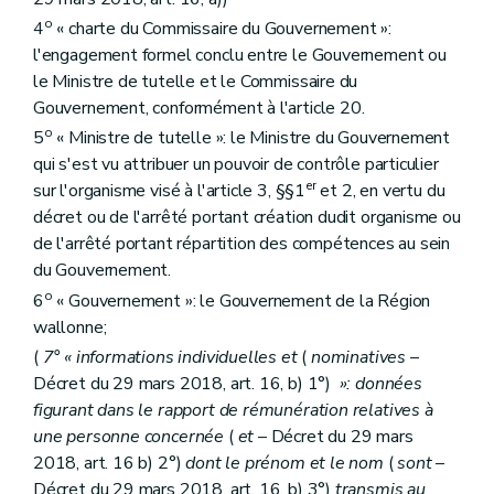
o
4
« charte du Commissaire du Gouvernement »:
l'engagement formel conclu entre le Gouvernement ou
le Ministre de tutelle et le Commissaire du
Gouvernement, conformément à l'article 20.
o
5
« Ministre de tutelle »: le Ministre du Gouvernement
qui s'est vu attribuer un pouvoir de contrôle particulier
er
sur l'organisme visé à l'article 3, §§1
et 2, en vertu du
décret ou de l'arrêté portant création dudit organisme ou
de l'arrêté portant répartition des compétences au sein
du Gouvernement.
o
6
« Gouvernement »: le Gouvernement de la Région
wallonne;
(
7° « informations individuelles et
(
nominatives
–
Décret du 29 mars 2018, art. 16, b) 1°)
»: données
figurant dans le rapport de rémunération relatives à
une personne concernée
(
et
– Décret du 29 mars
2018, art. 16 b) 2°)
dont le prénom et le nom
(
sont
–
Décret du 29 mars 2018, art. 16, b) 3°)
transmis au