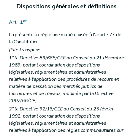
Art. 15
Dispositions générales et définitions
Sous-section 3
Dommages et intérêts
Art. 16
Sous-section 4
Déclaration d'absence d'effets
er
Art. 1
.
Art. 17
Art. 18
La présente loi règle une matière visée à l'article 77 de
Art. 19
Art. 20
la Constitution.
Art. 21
(Elle transpose:
Sous-section 5
Sanctions de substitution
Art. 22
1° la Directive 89/665/CEE du Conseil du 21 décembre
Sous-section 6
Délais de recours
1989, portant coordination des dispositions
Art. 23
législatives, réglementaires et administratives
Sous-section 7
Instances de recours
relatives à l'application des procédures de recours en
Art. 24
Art. 25
matière de passation des marchés publics de
Art. 26
fournitures et de travaux, modifiée par la Directive
Art. 27
2007/66/CE;
Chapitre 2
Marchés (
ou concessions
– Loi du 16 février 2017, art. 35) n'atteignant pas les seuils européens
re
Section 1
Champ d'application
2° la Directive 92/13/CEE du Conseil du 25 février
Art. 28
1992, portant coordination des dispositions
Section 2
Décision motivée, information des candidats, des participants et des soumissionnaires et délai d'attente
législatives, réglementaires et administratives
Art. 29
relatives à l'application des règles communautaires sur
Art.
29/1