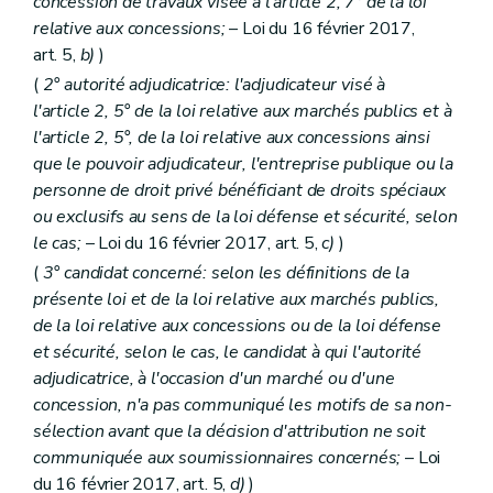
concession de travaux visée à l'article 2, 7° de la loi
Art. 59
relative aux concessions;
– Loi du 16 février 2017,
Chapitre 2
Marchés n'atteignant pas les seuils européens
re
Section 1
Champ d'application
art. 5,
b)
)
Art. 60
(
2° autorité adjudicatrice: l'adjudicateur visé à
Section 2
Décision motivée, information des candidats, des participants et des soumissionnaires et délai d'attente
l'article 2, 5° de la loi relative aux marchés publics et à
Art. 61
Art. 62
l'article 2, 5°, de la loi relative aux concessions ainsi
Section 3
Procédures de recours
que le pouvoir adjudicateur, l'entreprise publique ou la
Art. 63
personne de droit privé bénéficiant de droits spéciaux
Art. 64
ou exclusifs au sens de la loi défense et sécurité, selon
Art. 65
Chapitre 3
Mécanisme correcteur
le cas;
– Loi du 16 février 2017, art. 5,
c)
)
Art. 66
(
3° candidat concerné: selon les définitions de la
Titre IV
présente loi et de la loi relative aux marchés publics,
Chapitre Unique
Dispositions finales
Art. 67
de la loi relative aux concessions ou de la loi défense
Art. 68
et sécurité, selon le cas, le candidat à qui l'autorité
Art. 69
adjudicatrice, à l'occasion d'un marché ou d'une
concession, n'a pas communiqué les motifs de sa non-
sélection avant que la décision d'attribution ne soit
communiquée aux soumissionnaires concernés;
– Loi
du 16 février 2017, art. 5,
d)
)