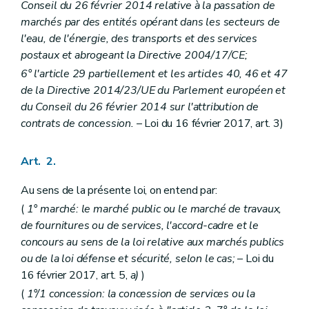
Art. 43
Conseil du 26 février 2014 relative à la passation de
Art. 44
marchés par des entités opérant dans les secteurs de
Art. 45
l'eau, de l'énergie, des transports et des services
Section 5
Procédures de recours
re
Sous-section 1
Annulation
postaux et abrogeant la Directive 2004/17/CE;
Art. 46
6° l'article 29 partiellement et les articles 40, 46 et 47
Sous-section 2
Suspension
de la Directive 2014/23/UE du Parlement européen et
Art. 47
Sous-section 3
Dommages et intérêts
du Conseil du 26 février 2014 sur l'attribution de
Art. 48
contrats de concession.
– Loi du 16 février 2017, art. 3)
Sous-section 4
Déclaration d'absence d'effets
Art. 49
Art. 50
Art. 2.
Art. 51
Art. 52
Au sens de la présente loi, on entend par:
Art. 53
(
1° marché: le marché public ou le marché de travaux,
Sous-section 5
Sanctions de substitution
Art. 54
de fournitures ou de services, l'accord-cadre et le
Sous-section 6
Délais de recours
concours au sens de la loi relative aux marchés publics
Art. 55
ou de la loi défense et sécurité, selon le cas;
– Loi du
Sous-section 7
Instances de recours
16 février 2017, art. 5,
a)
)
Art. 56
Art. 57
(
1°/1 concession: la concession de services ou la
Art. 58