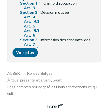
re
Section 1
Champ d'application
Art. 3
Section 2
Décision motivée
Art. 4
Art.
4/1
Art. 5
Art.
5/1
Art. 6
Section 3
Information des candidats, des participants et des soumissionnaires
Art. 7
Art.
7/1
Voir plus
Art. 8
Art. 9
Art.
9/1
Art. 10
Section 4
Délai d'attente
ALBERT II, Roi des Belges,
Art. 11
À tous, présents et à venir, Salut.
Art. 12
Art. 13
Les Chambres ont adopté et Nous sanctionnons ce qui
Section 5
Procédures de recours
suit:
re
Sous-section 1
Annulation
Art. 14
Sous-section 2
Suspension
er
Titre I