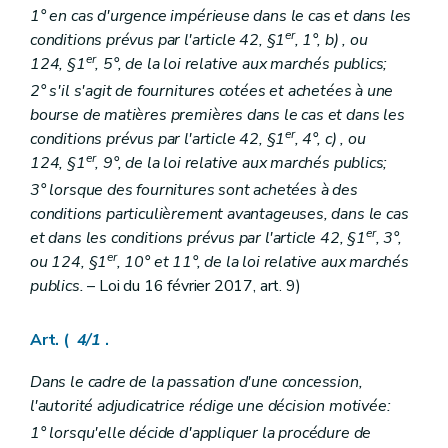
1° en cas d'urgence impérieuse dans le cas et dans les
er
conditions prévus par l'article 42, §1
, 1°,
b)
, ou
er
124, §1
, 5°, de la loi relative aux marchés publics;
2° s'il s'agit de fournitures cotées et achetées à une
bourse de matières premières dans le cas et dans les
er
conditions prévus par l'article 42, §1
, 4°,
c)
, ou
er
124, §1
, 9°, de la loi relative aux marchés publics;
3° lorsque des fournitures sont achetées à des
conditions particulièrement avantageuses, dans le cas
er
et dans les conditions prévus par l'article 42, §1
, 3°,
er
ou 124, §1
, 10° et 11°, de la loi relative aux marchés
publics.
– Loi du 16 février 2017, art. 9)
Art. (
4/1
.
Dans le cadre de la passation d'une concession,
l'autorité adjudicatrice rédige une décision motivée:
1° lorsqu'elle décide d'appliquer la procédure de