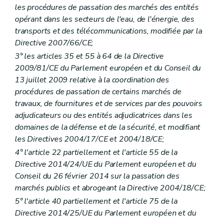
Art.
29/2
les procédures de passation des marchés des entités
Art. 30
opérant dans les secteurs de l'eau, de l'énergie, des
Section 3
Procédures de recours
transports et des télécommunications, modifiée par la
Art. 31
Directive 2007/66/CE;
Art. 32
Art. 33
3° les articles 35 et 55 à 64 de la Directive
Chapitre 3
Mécanisme correcteur
2009/81/CE du Parlement européen et du Conseil du
Art. 34
13 juillet 2009 relative à la coordination des
Titre III
La motivation, l'information et les voies de recours pour les marchés publics relevant de la loi (
er
Chapitre I
Marchés atteignant les seuils européens
procédures de passation de certains marchés de
re
Section 1
Champ d'application
travaux, de fournitures et de services par des pouvoirs
Art. 35
adjudicateurs ou des entités adjudicatrices dans les
Section 2
Décision motivée
domaines de la défense et de la sécurité, et modifiant
Art. 36
Art. 37
les Directives 2004/17/CE et 2004/18/CE;
Art. 38
4° l'article 22 partiellement et l'article 55 de la
Section 3
Information des candidats, des participants et des soumissionnaires
Directive 2014/24/UE du Parlement européen et du
Art. 39
Art. 40
Conseil du 26 février 2014 sur la passation des
Art. 41
marchés publics et abrogeant la Directive 2004/18/CE;
Art.
41/1
5° l'article 40 partiellement et l'article 75 de la
Art. 42
Section 4
Délai d'attente
Directive 2014/25/UE du Parlement européen et du