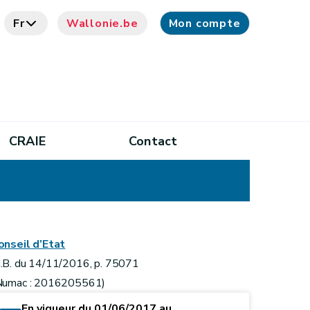
Fr
Wallonie.be
Mon compte
CRAIE
Contact
onseil d’Etat
.B. du 14/11/2016, p. 75071
Numac : 2016205561)
En vigueur du 01/06/2017 au