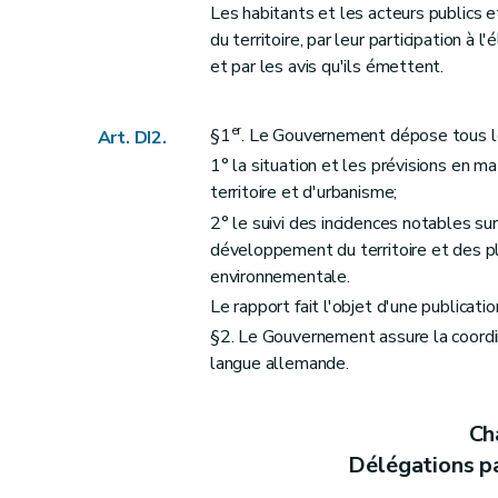
Section 1
Définition et contenu
Les habitants et les acteurs publics 
Art. DII2
du territoire, par leur participation à
Section 2
Procédure
et par les avis qu'ils émettent.
Art. DII3
Section 3
Révision
er
§1
. Le Gouvernement dépose tous les
Art. DI2.
Art. DII4
1° la situation et les prévisions en 
Chapitre II
Schéma de développement plu
territoire et d'urbanisme;
re
Section 1
Définition et contenu
2° le suivi des incidences notables s
développement du territoire et des pl
Art. DII5
environnementale.
Art. DII6
Le rapport fait l'objet d'une publicatio
Section 2
Procédure
§2. Le Gouvernement assure la coordin
Art. DII7
langue allemande.
Section 3
Révision
Art. DII8
Cha
Chapitre III
Schémas communaux
Délégations p
re
Section 1
Généralités