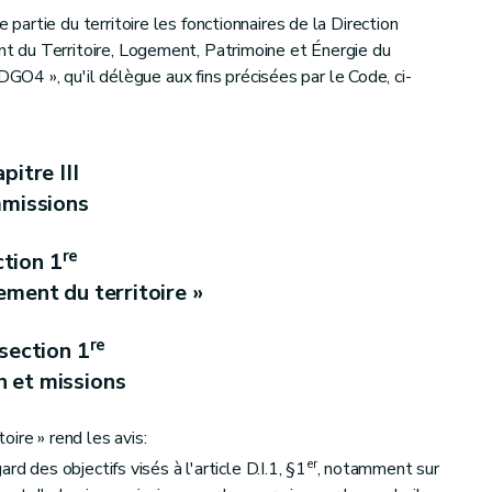
artie du territoire les fonctionnaires de la Direction
 du Territoire, Logement, Patrimoine et Énergie du
ppement communal
DGO4 », qu'il délègue aux fins précisées par le Code, ci-
local
pitre III
missions
re
tion 1
ment du territoire »
ementales
re
section 1
n et missions
ire » rend les avis:
er
rd des objectifs visés à l'article D.I.1, §1
, notamment sur