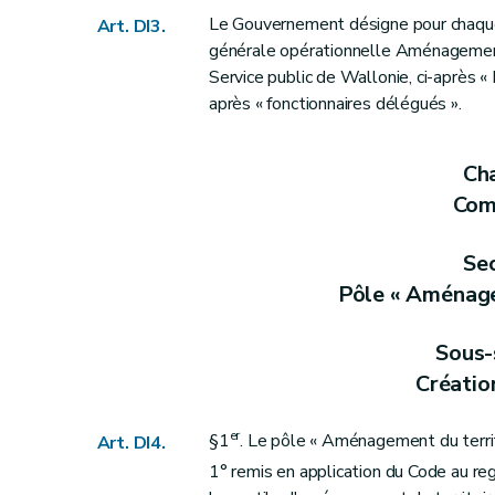
Art. DII9
Le Gouvernement désigne pour chaque p
Art. DI3.
Section 2
Définition et contenu
générale opérationnelle Aménagement
re
Sous-section 1
Schéma de dévelo
Service public de Wallonie, ci-après « 
Art. DII10
après « fonctionnaires délégués ».
Sous-section 2
Schéma d'orientation 
Art. DII11
Cha
Section 3
Procédure
Com
Art. DII12
Section 4
Révision
Sec
Art. DII13
Pôle « Aménage
Chapitre IV
Suivi des incidences environn
Art. DII14
Sous-
Chapitre V
Abrogation
Créatio
Art. DII15
Chapitre VI
Effets juridiques et hiérarchie
er
§1
. Le pôle « Aménagement du territo
Art. DI4.
re
Section 1
Effets juridiques
1° remis en application du Code au rega