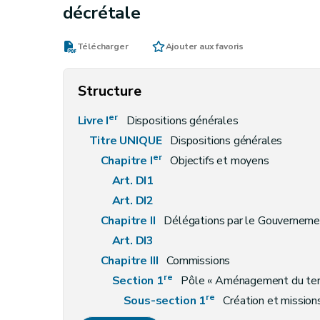
décrétale
Télécharger
Ajouter aux favoris
Structure
er
Livre I
Dispositions générales
Titre UNIQUE
Dispositions générales
er
Chapitre I
Objectifs et moyens
Art. DI1
Art. DI2
Chapitre II
Délégations par le Gouverneme
Art. DI3
Chapitre III
Commissions
re
Section 1
Pôle « Aménagement du terr
re
Sous-section 1
Création et mission