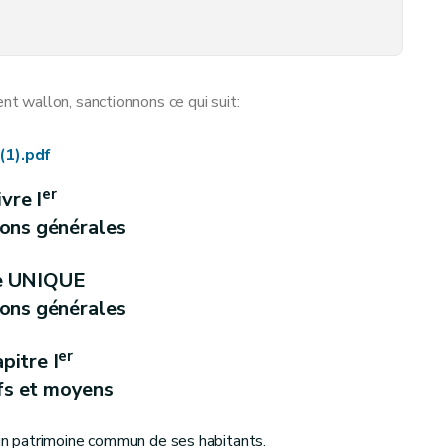
tionnement
urs
 wallon, sanctionnons ce qui suit:
unale d'aménagement du territoire et de mobilité
(1).pdf
s
er
ivre I
ions générales
e UNIQUE
tionnement
ions générales
er
pitre I
fs et moyens
t un patrimoine commun de ses habitants.