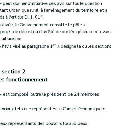
 peut donner d'initiative des avis sur toute question
tant urbain que rural, à l'aménagement du territoire et à
er
s à l'article D.I.1, §1
.
otivée, le Gouvernement consulte le pôle «
projet de décret ou d'arrêté de portée générale relevant
l'urbanisme.
er
 l'avis visé au paragraphe 1
, il désigne la ou les sections
-section 2
et fonctionnement
 » est composé, outre le président, de 24 membres
s sociaux tels que représentés au Conseil économique et
deux représentants des pouvoirs locaux, deux