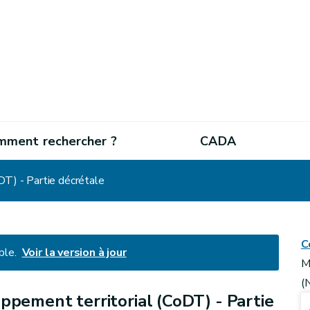
mment rechercher ?
CADA
DT) - Partie décrétale
C
ble.
Voir la version à jour
M
(
pement territorial (CoDT) - Partie