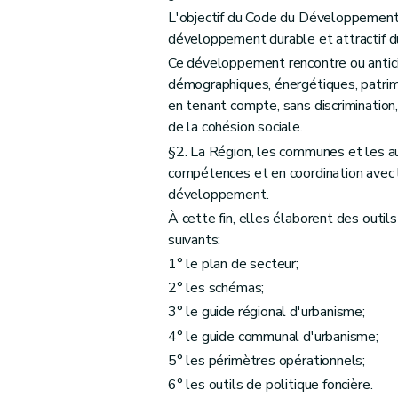
Chapitre VI
Modalités d'envoi et calcul des
L'objectif du Code du Développement te
Art. DI13
développement durable et attractif du 
Art. DI14
Ce développement rencontre ou antici
Art. DI15
démographiques, énergétiques, patrimo
Art. DI16
en tenant compte, sans discrimination,
Chapitre VII
Droit transitoire
de la cohésion sociale.
re
Section 1
Commissions
§2. La Région, les communes et les au
compétences et en coordination avec l
Art. DI17
développement.
Section 2
Agréments
À cette fin, elles élaborent des outil
Art. DI18
suivants:
Section 3
Subventions
1° le plan de secteur;
Art. DI19
2° les schémas;
Livre II
Planification
3° le guide régional d'urbanisme;
er
Titre I
Schémas
4° le guide communal d'urbanisme;
Art. DII1
5° les périmètres opérationnels;
er
Chapitre I
Schéma de développement du t
6° les outils de politique foncière.
re