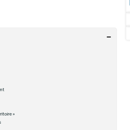
nt
itoire »
s