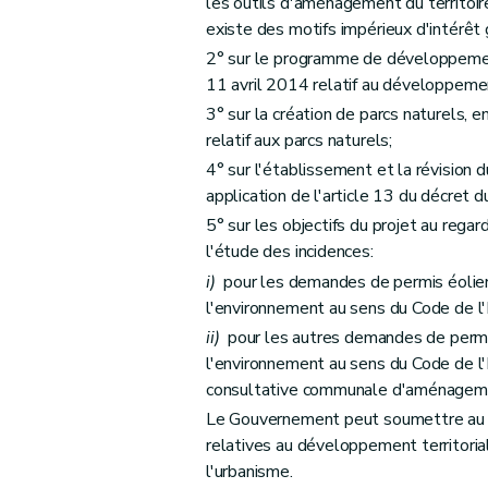
Art. DII16
les outils d'aménagement du territoire
existe des motifs impérieux d'intérêt
Section 2
Hiérarchie
2° sur le programme de développement 
Art. DII17
11 avril 2014 relatif au développemen
Titre II
Plans de secteur
3° sur la création de parcs naturels, e
er
Chapitre I
Dispositions générales
relatif aux parcs naturels;
Art. DII18
4° sur l'établissement et la révisio
Art. DII19
application de l'article 13 du décret 
Chapitre II
Contenu
5° sur les objectifs du projet au regard 
re
Section 1
Généralités
l'étude des incidences:
Art. DII20
i)
pour les demandes de permis éolien
Art. DII21
l'environnement au sens du Code de l
Section 2
Destination et prescriptions 
ii)
pour les autres demandes de permi
l'environnement au sens du Code de l
Art. DII22
consultative communale d'aménagement
Art. DII23
Le Gouvernement peut soumettre au p
Art. DII24
relatives au développement territorial
Art. DII25
l'urbanisme.