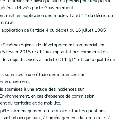
 et d'urbanisme, ainsi que sur les permis pour lesquels il
 général délivrés par le Gouvernement;
rural, en application des articles 13 et 14 du décret du
t rural;
n application de l'article 4 du décret du 16 juillet 1985
n du Schéma régional de développement commercial, en
du 5 février 2015 relatif aux implantations commerciales;
er
des objectifs visés à l'article D.I.1, §1
et sur la qualité de
s soumises à une étude des incidences sur
'Environnement;
générales des zones
s soumises à une étude des incidences sur
'Environnement, en cas d'absence de commission
 du territoire et de mobilité.
ôle « Aménagement du territoire » toutes questions
 tant urbain que rural, à l'aménagement du territoire et à