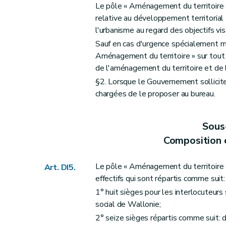
Art. DII26
Le pôle « Aménagement du territoire »
Art. DII27
relative au développement territorial 
Art. DII28
l'urbanisme au regard des objectifs visé
Art. DII29
Sauf en cas d'urgence spécialement m
Aménagement du territoire » sur tout 
Art. DII30
de l'aménagement du territoire et de 
Art. DII31
§2. Lorsque le Gouvernement sollicite
Art. DII32
chargées de le proposer au bureau.
Art. DII33
Art. DII34
Sous
Art. DII35
Composition 
Art. DII36
Art. DII37
Le pôle « Aménagement du territoire
Art. DI5.
Art. DII38
effectifs qui sont répartis comme suit:
Art. DII39
1° huit sièges pour les interlocuteur
Art. DII40
social de Wallonie;
Art. DII41
2° seize sièges répartis comme suit: 