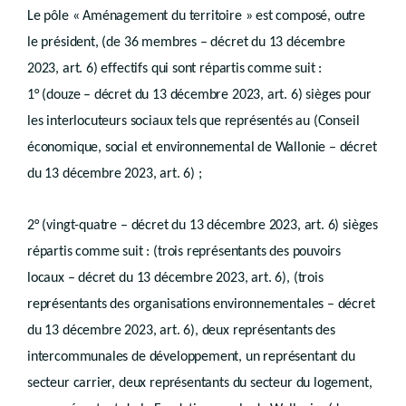
er
Chapitre I
Règlements régionaux d’urbanisme
Le pôle « Aménagement du territoire » est composé, outre
Art.
D.III.11
le président, (de 36 membres – décret du 13 décembre
Chapitre II
Règlements communaux d’urbanisme
Art.
D.III.12
2023, art. 6) effectifs qui sont répartis comme suit :
Art.
D.III.13
1° (douze – décret du 13 décembre 2023, art. 6) sièges pour
Art.
D.III.14
Art.
les interlocuteurs sociaux tels que représentés au (Conseil
D.III.15
Art.
D.III.16
économique, social et environnemental de Wallonie – décret
Livre IV
PERMIS ET CERTIFICATS D’URBANISME
du 13 décembre 2023, art. 6) ;
er
Titre I
Généralités
2° (vingt-quatre – décret du 13 décembre 2023, art. 6) sièges
er
répartis comme suit : (trois représentants des pouvoirs
Chapitre I
Notions
Art.
D.IV.I
locaux – décret du 13 décembre 2023, art. 6), (trois
Chapitre II
représentants des organisations environnementales – décret
Actes soumis à permis d’urbanisation
du 13 décembre 2023, art. 6), deux représentants des
Art.
D.IV.2
Art.
intercommunales de développement, un représentant du
D.IV.3
Chapitre III
secteur carrier, deux
représentants du secteur du logement,
Actes et travaux soumis à permis d’urbanisme