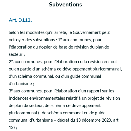
Subventions
Chapitre V
((…) - décret du 22 novembre 2018, art.92)
Art. D.I.12.
Chapitre VI
Expropriation à la demande d’un tiers
Selon les modalités qu’il arrête, le Gouvernement peut
Art.
octroyer des subventions : 1° aux communes, pour
D.VI.11
Art.
D.VI.12
l’élaboration du dossier de base de révision du plan de
Chapitre VII
secteur ;
Comité d’acquisition
2° aux communes, pour l’élaboration ou la révision en tout
Art.
D.VI.13
ou en partie d’un schéma de développement pluricommunal,
Art.
D.VI.14
d’un schéma communal, ou d’un guide communal
Chapitre VIII
d’urbanisme ;
Renonciation à l’expropriation
3° aux communes, pour l’élaboration d’un rapport sur les
Art.
D.VI.15
incidences environnementales relatif à un projet de révision
Chapitre IX
de plan de secteur, de schéma de développement
Droit transitoire
pluricommunal (, de schéma communal ou de guide
Art.
D.VI.16
communal d’urbanisme – décret du 13 décembre 2023, art.
Titre II
Droit de préemption
er
13) ;
Chapitre I