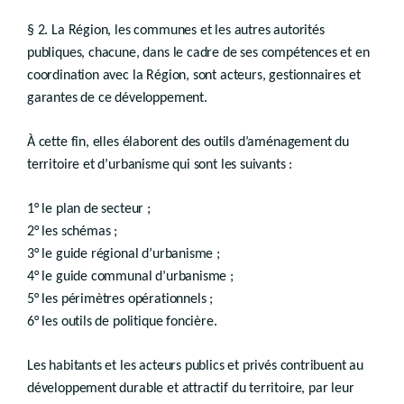
D.II.1
er
Chapitre I
§ 2. La Région, les communes et les autres autorités
Schéma de développement du territoire
publiques, chacune, dans le cadre de ses compétences et en
re
Section 1
Définition et contenu
coordination avec la Région, sont acteurs, gestionnaires et
Art.
garantes de ce développement.
D.II.2
Section 2
Procédure
Art.
D.II.3
À cette fin, elles élaborent des outils d’aménagement du
Section 3
Révision
territoire et d’urbanisme qui sont les suivants :
Art.
D.II.4
Chapitre II
Schéma de développement pluricommunal
1° le plan de secteur ;
2° les schémas ;
re
Section 1
Définition et contenu
Art.
3° le guide régional d’urbanisme ;
D.II.5
Art.
D.II.6
4° le guide communal d’urbanisme ;
Art. D.II.6/1
5° les périmètres opérationnels ;
Section 2
Procédure
6° les outils de politique foncière.
Art.
D.II.7
Section 3
Révision
Les habitants et les acteurs publics et privés contribuent au
Art.
D.II.8
développement durable et attractif du territoire, par leur
Chapitre III