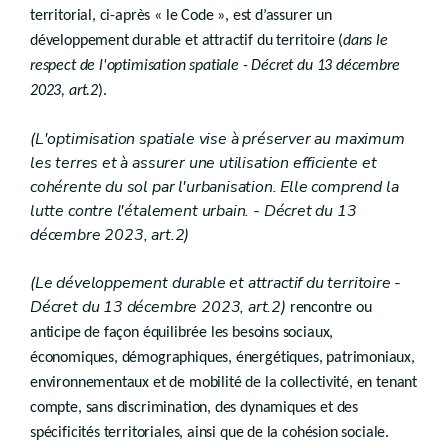
Art. D.I.12
territorial, ci-après « le Code », est d’assurer un
Chapitre VI
(Modalités de communication, de protection des don
développement durable et attractif du territoire (
dans le
respect de l'optimisation spatiale - Décret du 13 décembre
Art. D.I.13
2023, art.2
).
Art. D.I.14
Art. D.I.15
Art. D.I.16
(L'optimisation spatiale vise à préserver au maximum
Art. D.I.16/1
les terres et à assurer une utilisation efficiente et
Chapitre VII
cohérente du sol par l'urbanisation. Elle comprend la
Droit transitoire
lutte contre l'étalement urbain. - Décret du 13
re
Section 1
- Commissions
décembre 2023, art.2)
Art. D.I.17
Section 2. - Agréments
Art. D.I.18
(Le développement durable et attractif du territoire
-
Section 3. - Subventions
Décret du 13 décembre 2023, art.2)
rencontre ou
Art. D.I.19
anticipe de façon équilibrée les besoins sociaux,
Livre II
PLANIFICATION
économiques, démographiques, énergétiques, patrimoniaux,
environnementaux et de mobilité de la collectivité, en tenant
er
Titre I
compte, sans discrimination, des dynamiques et des
Schémas
spécificités territoriales, ainsi que de la cohésion sociale
.
Art.