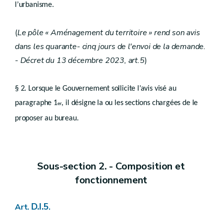
l’urbanisme.
Chapitre II
Contenu
Art.
D.III.5
Chapitre III
(
Le pôle « Aménagement du territoire » rend son avis
Procédure
dans les quarante- cinq jours de l'envoi de la demande.
Art.
D.III.6
- Décret du 13 décembre 2023, art.5
)
Titre III
Dispositions communes
er
Chapitre I
Révision et abrogation
§ 2. Lorsque le Gouvernement sollicite l’avis visé au
Art.
D.III.7
paragraphe 1
, il désigne la ou les sections chargées de le
er
Chapitre II
Effets juridiques
Art.
proposer au bureau.
D.III.8
Chapitre III
Hiérarchie
re
Section 1
Lien entre le guide régional et le guide communal
Art.
Sous-section 2. - Composition et
D.III.9
Section 2
Lien entre les schémas et les guides
fonctionnement
Art.
D.III.10
Titre IV
D.I.5
Art.
.
Droit transitoire