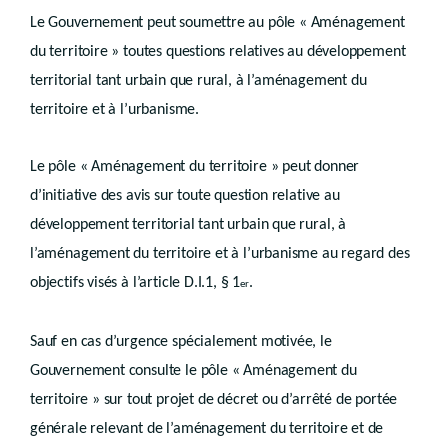
Art. D.II.67
Le Gouvernement peut soumettre au pôle « Aménagement
Chapitre IV
Autres plans et schémas
Art. D.II.68
du territoire » toutes questions relatives au développement
Livre III
territorial tant urbain que rural, à l’aménagement du
GUIDES D’URBANISME
territoire et à l’urbanisme.
er
Titre I
Guide régional d’urbanisme
Le pôle « Aménagement du territoire » peut donner
er
Chapitre I
d’initiative des avis sur toute question relative au
Généralités
développement territorial tant urbain que rural, à
Art.
D.III.1
Chapitre II
l’aménagement du territoire et à l’urbanisme au regard des
Contenu
objectifs visés à l’article D.I.1, § 1
.
er
Art.
D.III.2
Chapitre III
Sauf en cas d’urgence spécialement motivée, le
Procédure
Gouvernement consulte le pôle
« Aménagement du
Art.
D.III.3
Titre II
Guide communal d’urbanisme
territoire » sur tout projet de décret ou d’arrêté de portée
er
Chapitre I
Généralités
générale relevant de l’aménagement du territoire et de
Art.
D.III.4