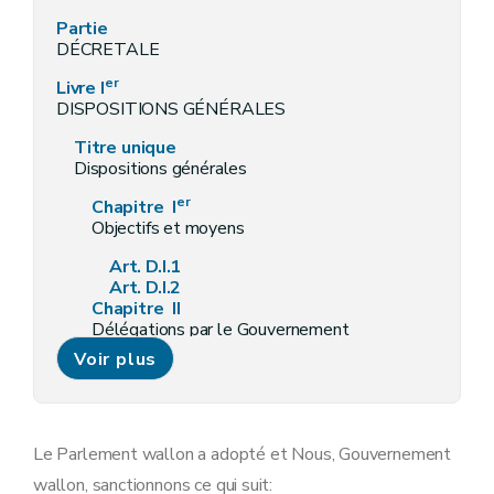
Partie
DÉCRETALE
er
Livre I
DISPOSITIONS GÉNÉRALES
Titre unique
Dispositions générales
er
Chapitre I
Objectifs et moyens
Art. D.I.1
Art. D.I.2
Chapitre II
Délégations par le Gouvernement
Voir plus
D.I.3
Art.
Chapitre III
Commissions
re
Section 1
. - Pôle « Aménagement du territoire »
Le Parlement wallon a adopté et Nous, Gouvernement
wallon, sanctionnons ce qui suit:
re
Sous-section 1
. - Création et missions