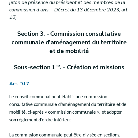
Art.
D.IV.69
jeton de présence du président et des membres de la
Art. D.IV.69/1
commission d'avis. - Décret du 13 décembre 2023, art.
Art. D.IV.69/2
10
)
Chapitre X
Formalités post-décisoires
Section 3. - Commission consultative
Section
1
Affichage du permis
re
Art.
communale d’aménagement du territoire
D.IV.70
Section 2
Notification du début des travaux
et de mobilité
Art.
D.IV.71
Section 3
Indication de l’implantation des constructions nouvelles
re
Art.
Sous-section 1
. - Création et missions
D.IV.72
Section 4
Déclaration d’achèvement des travaux
Art.
D.IV.73
Art. D.I.7.
Section 5
Constat de l’exécution des conditions ou des charges d’urbanisme et responsabilité décennale
Art.
D.IV.74
Art.
D.IV.75
Le conseil communal peut établir une commission
Section 6
Publicité
consultative communale d’aménagement du territoire et de
Art.
D.IV.76
mobilité, ci-après « commission communale », et adopter
Titre III
Effets du permis
son règlement d’ordre intérieur.
er
Chapitre I
Généralités
La commission communale peut être divisée en sections.
Art. D.IV.77