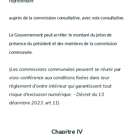
Aliénation
représentant
Art.
D.V.4
Chapitre V
auprès de la commission consultative, avec voix consultative.
Conservation de la beauté des paysages
Art.
D.V.5
Le Gouvernement peut arrêter le montant du jeton de
Chapitre VI
présence du président et des membres de la commission
Droit transitoire
communale.
Art.
D.V.6
Titre II
Sites de réhabilitation paysagère et environnementale
er
Chapitre I
Sites de réhabilitation paysagère et environnementale
(
Les commissions communales peuvent se réunir par
Art.
D.V.7
visio-conférence aux conditions fixées dans leur
Chapitre II
Droit transitoire
Art.
D.V.8
règlement d'ordre intérieur qui garantissent tout
Titre III
risque d'exclusion numérique. - Décret du 13
Périmètres de remembrement urbain
décembre 2023, art.11
)
er
Chapitre I
Généralités
Art.
D.V.9
Chapitre II
Procédure d’adoption du périmètre
Art.
D.V.10
Art.
Chapitre IV
D.V.11