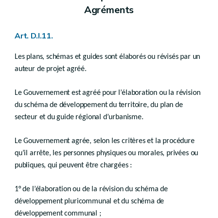
Chapitre III
Agréments
Droit transitoire
Art.
D.V.12
Art. D.I.11.
Titre IV
Revitalisation urbaine
Les plans, schémas et guides sont élaborés ou révisés par un
Art.
D.V.13
auteur de projet agréé.
Titre V
Rénovation urbaine
Le Gouvernement est agréé pour l’élaboration ou la révision
Art.
D.V.14
du schéma de développement du territoire, du plan de
Titre VI
secteur et du guide régional d’urbanisme.
Zones d’initiatives privilégiées
Art.
D.V.15
Le Gouvernement agrée, selon les critères et la procédure
Titre
VII
qu’il arrête, les personnes physiques ou morales, privées ou
Procédure conjointe périmètre - permis
publiques, qui peuvent être chargées :
er
Chapitre I
(
Champ d'application - Décret du 13 décembre 2023, art.144
Art. D.V.16
1° de l’élaboration ou de la révision du schéma de
Chapitre II
(
Introduction de la demande conjointe - Décret du 13 décembre 2023, art.146
développement pluricommunal et du schéma de
e
Section 1
(
Introduction de la demande de périmètre Décret du 13 décembre 2023, art.147
Art. D.V.16/1
développement communal ;