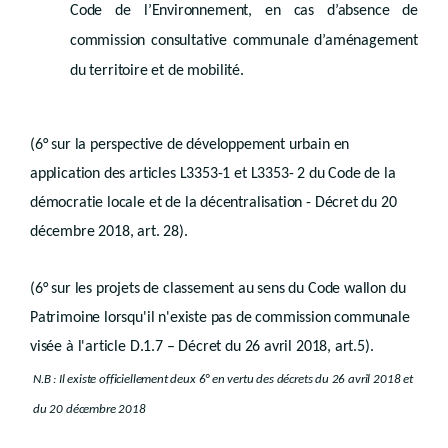
Droit transitoire
Code de l’Environnement, en cas d’absence de
commission consultative communale d’aménagement
er
Chapitre I
Schéma de développement de l’espace régional
Art. D.II.58
du territoire et de mobilité.
Chapitre II
Schémas communaux
re
Section 1
. - Schéma de structure communal
Art. D.II.59
Section 2. - Rapport urbanistique et environnemental
(6° sur la perspective de développement urbain en
Art. D.II.60
application des articles L3353-1 et L3353- 2 du Code de la
Art. D.II.61
Chapitre III
démocratie locale et de la décentralisation - Décret du 20
Plans d’aménagement
décembre 2018, art. 28).
re
Section 1
. - Plan de secteur
re
Sous-section 1
. - Destination et prescriptions générales des zones
(6° sur les projets de classement au sens du Code wallon du
Art. D.II.62
Art. D.II.63
Patrimoine lorsqu'il n'existe pas de commission communale
Art. D.II.64
Sous-section 2. - Procédure
visée à l'article D.1.7 – Décret du 26 avril 2018, art.5).
Art. D.II.65
N.B : Il existe officiellement deux 6° en vertu des décrets du 26 avril 2018 et
Section 2. - Plan communal d’aménagement
re
Sous-section 1
. - Portée juridique
du 20 décembre 2018
Art. D.II.66
Sous-section 2. - Procédure