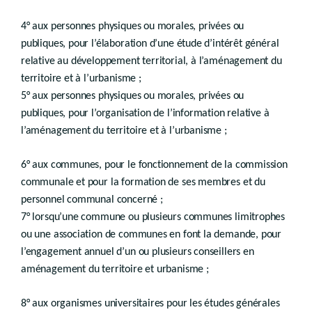
Champ d’application
4° aux personnes physiques ou morales, privées ou
re
Section 1
Périmètres de préemption
publiques, pour l’élaboration d’une étude d’intérêt général
Art.
D.VI.17
relative au développement territorial, à l’aménagement du
Section 2
Objet de la préemption
territoire et à l’urbanisme ;
Art.
D.VI.18
5° aux personnes physiques ou morales, privées ou
Section 3
Pouvoirs préempteurs
publiques, pour l’organisation de l’information relative à
Art.
D.VI.19
Section 4
Actes générateurs de la procédure de préemption
l’aménagement du territoire et à l’urbanisme ;
Art.
D.VI.20
Section 5
Durée
6° aux communes, pour le fonctionnement de la commission
Art.
D.VI.21
communale et pour la formation de ses membres et du
Chapitre II
Procédure d’adoption des périmètres
personnel communal concerné ;
7° lorsqu’une commune ou plusieurs communes limitrophes
Art.
D.VI.22
ou une association de communes en font la demande, pour
Art.
D.VI.23
Art.
D.VI.24
l’engagement annuel d’un ou plusieurs conseillers en
Chapitre III
aménagement du territoire et urbanisme ;
Procédure de préemption
re
Section 1
Déclaration d’intention d’aliéner
8° aux organismes universitaires pour les études générales