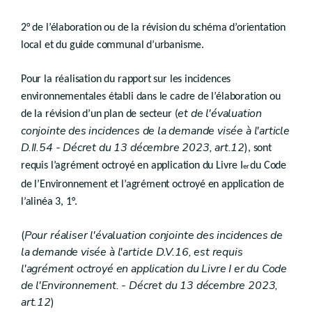
Art. D.V.16/2
Art. D.V.16/3
2° de l’élaboration ou de la révision du schéma d’orientation
Section 2
(
Evaluation conjointe des incidences - Décret du 13 décembre 2023, art.151
Art. D.V.16/4
local et du guide communal d’urbanisme.
Section 3
(
Introduction de la demande de permis - Décret du 13 décembre 2023, art.153
Pour la réalisation du rapport sur les incidences
Art. D.V.16/5
environnementales établi dans le cadre de l’élaboration ou
Chapitre III
(
Instruction de la demande conjointe - Décret du 13 décembre 2023, art. 155
Art. D.V.16/6
et de l'évaluation
de la révision d’un plan de secteur (
Chapitre IV
(
Décision - Décret du 13 décembre 2023, art.157
conjointe des incidences de la demande visée à l'article
Art. D.V.16/7
D.II.54 - Décret du 13 décembre 2023, art.12
)
, sont
Art. D.V.16/8
Chapitre V
(
Investigations - Décret du 13 décembre 2023, art.160
requis l’agrément octroyé en application du Livre I
du Code
er
Art. D.V.16/9
de l’Environnement et l’agrément octroyé en application de
Titre VIII
l’alinéa 3, 1°.
Fonds d’aménagement opérationnel et fonds d’assainis
(
Pour réaliser l'évaluation conjointe des incidences de
Art.
D.V.17
la demande visée à l'article D.V.16, est requis
Art.
D.V.18
l'agrément octroyé en application du Livre I er du Code
Titre IX
de l'Environnement. - Décret du 13 décembre 2023,
Dispositions financières
art.12
)
er
Chapitre I
Principe