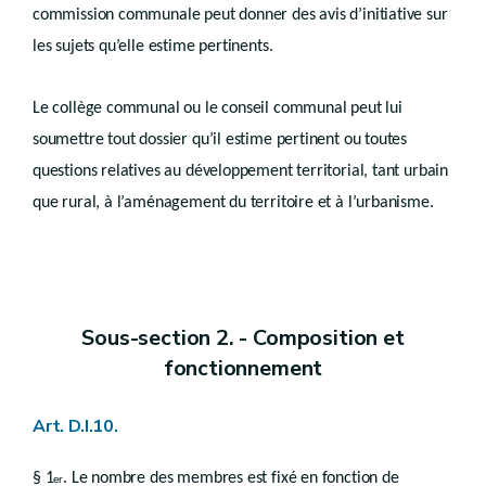
Art. D.IV.90
commission communale peut donner des avis d’initiative sur
Chapitre V
les sujets qu’elle estime pertinents.
Retrait de permis
Art. D.IV.91
Chapitre VI
Le collège communal ou le conseil communal peut lui
Cession du permis
soumettre tout dossier qu’il estime pertinent ou toutes
Art. D.IV.92
questions relatives au développement territorial, tant urbain
Chapitre VII
que rural, à l’aménagement du territoire et à l’urbanisme.
Renonciation au permis
Art. D.IV.93
Chapitre VIII
Modification du permis d’urbanisation
Art. D.IV.94
Sous-section 2. - Composition et
Art. D.IV.95
fonctionnement
Art. D.IV.96
Chapitre IX
(
Modification du permis d'urbanisme - Décret du 13 décembre 2023, art.133
Art. D.IV.96/1
Art. D.I.10.
Titre IV
Effets du certificat d’urbanisme
§ 1
. Le nombre des membres est fixé en fonction de
er