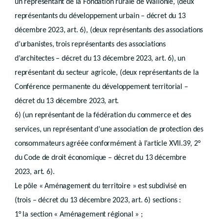
un représentant de la Fondation rurale de Wallonie, (deux
Art.
D.IV.4
représentants du développement urbain – décret du 13
Art. D.IV.4/1
Chapitre IV
décembre 2023, art. 6), (deux représentants des associations
Dérogations et écarts
d’urbanistes, trois représentants des associations
Section 1re
Ecarts
d’architectes – décret du 13 décembre 2023, art. 6), un
Art. D.IV.5
Section 2
Dérogations
représentant du secteur agricole, (deux représentants de la
Art. D.IV.6
Conférence permanente du développement territorial –
Art. D.IV.7
Art. D.IV.8
décret du 13 décembre 2023, art.
Art. D.IV.9
6) (un représentant de la fédération du commerce et des
Art. D.IV.10
Art. D.IV.11
services, un représentant d’une association de protection des
Art. D.IV.12
consommateurs agréée conformément à l’article XVII.39, 2°
Art. D.IV.13
Titre II
Procédure
du Code de droit économique – décret du 13 décembre
er
Chapitre I
Autorités compétentes
2023, art. 6).
Section 1re
Collège communal
Sous-section 1re
Généralités
Le pôle « Aménagement du territoire » est subdivisé en
Art.
D.IV.14
(trois – décret du 13 décembre 2023, art. 6) sections :
Sous-section 2
Permis
Art.
D.IV.15
1° la section « Aménagement régional » ;