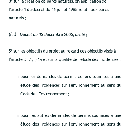
Art. D.II.54/1
3° sur la création de parcs naturels, en application de
Art. D.II.54/2
l’article 4 du décret du 16 juillet 1985 relatif aux parcs
Art. D.II.54/3
Art. D.II.54/4
naturels ;
Art. D.II.54/5
Sous-section 2
(
Evaluation conjointe des incidences - Décret du 13 décembre 2023, art.51
Art. D.II.54/6
(
(...) - Décret du 13 décembre 2023, art.5
) ;
Sous-section 3
(
Introduction de lademande de permis - Décret du 13 décembre 2023, art. 53
Art. D.II.54/7
5° sur les objectifs du projet au regard des objectifs visés à
Section 3
(
Instruction de la demande conjointe - Décret du 13 décembre 2023, art.55
l’article D.I.1, § 1
et sur la qualité de l’étude des incidences :
er
Art. D.II.54/8
Section 4
(
Décision - Décret du 13 décembre 2023, art.57
Art. D.II.54/9
pour les demandes de permis éoliens soumises à une
Art. D.II.54/10
Art. D.II.54/11
étude des incidences sur l’environnement au sens du
Chapitre V
Code de l’Environnement ;
Effets juridiques
re
Section 1
Généralités
Art.
D.II.55
pour les autres demandes de permis soumises à une
Art.
D.II.56
Art.
D.II.57
étude des incidences sur l’environnement au sens du
Titre III