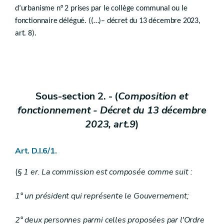
d’urbanisme n° 2 prises par le collège communal ou le
Section
1
Mesures particulières de publicité
re
fonctionnaire délégué. ((…)– décret du 13 décembre 2023,
Art.
D.IV.40
Section 2
Ouverture et modification de la voirie communale
art. 8).
Art.
D.IV.41
Section 3
Modification de la demande de permis en cours de procédure
Art.
D.IV.42
Art.
D.IV.43
Art. D.IV.43/1
Section 4
- Abrogée par le décret du 26 avril 2018, art. 14).
Sous-section 2. - (
Composition et
fonctionnement - Décret du 13 décembre
Section 5
Hébergement de loisirs
Art.
2023, art.9
)
D.IV.45
Chapitre VII
Décision sur les demandes de permis et de certificat
Art. D.I.6/1.
Section
1
Délai
re
Sous-section
1
Décision du collège communal
(
§ 1 er. La commission est composée comme suit :
re
Art.
D.IV.46
Art.
D.IV.47
1° un président qui représente le Gouvernement;
Sous-section 2
Décision du fonctionnaire délégué ou du Gouvernement
Art.
D.IV.48
Art.
2° deux personnes parmi celles proposées par l'Ordre
D.IV.49