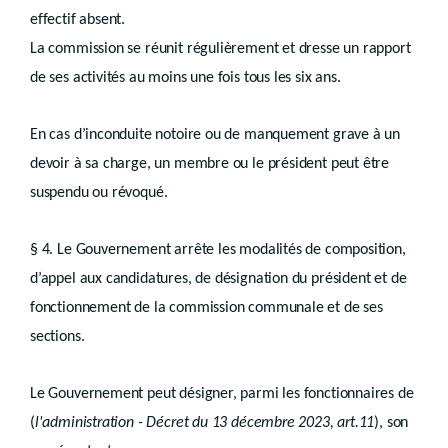
Art. D.IV.116
effectif absent.
Sous-section 3
Modification
La commission se réunit régulièrement et dresse un rapport
Art. D.IV.117
Section 2
Permis d’urbanisme - péremption
de ses activités au moins une fois tous les six ans.
Art. D.IV.118
Livre V
En cas d’inconduite notoire ou de manquement grave à un
AMÉNAGEMENT DU TERRITOIRE ET URBANISME OPÉRATIONNELS
devoir à sa charge, un membre ou le président peut être
er
Titre I
suspendu ou révoqué.
Sites à réaménager
er
Chapitre I
Généralités
§ 4. Le Gouvernement arrête les modalités de composition,
Art.
D.V.1
Chapitre II
d’appel aux candidatures, de désignation du président et de
Procédure d’adoption du périmètre
fonctionnement de la commission communale et de ses
Art.
D.V.2
sections.
Chapitre III
Investigations
Le Gouvernement peut désigner, parmi les fonctionnaires de
Art.
D.V.3
(
l'administration - Décret du 13 décembre 2023, art.11
), son
Chapitre IV