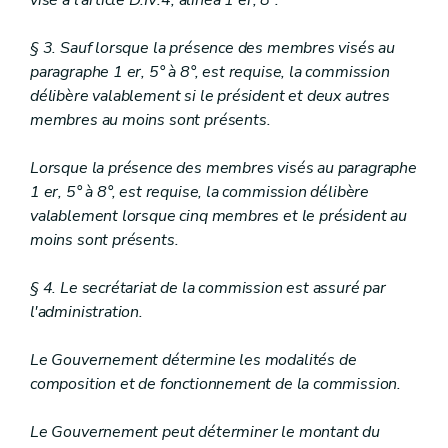
visé à l'article D.IV.4, alinéa 1 er, 8°.
1
Ordre des travaux
re
Art.
D.IV.59
Sous-section 2
Garanties financières
§ 3. Sauf lorsque la présence des membres visés au
Art.
D.IV.60
paragraphe 1 er, 5° à 8°, est requise, la commission
Section 4
Décision sur la demande de certificat d’urbanisme n° 2
délibère valablement si le président et deux autres
Art.
membres au moins sont présents.
D.IV.61
Chapitre VIII
Tutelle du fonctionnaire délégué sur les permis et les
Lorsque la présence des membres visés au paragraphe
1 er, 5° à 8°, est requise, la commission délibère
Art.
D.IV.62
Chapitre IX
valablement lorsque cinq membres et le président au
Recours
moins sont présents.
Section
1
Titulaires du droit de recours
re
Art.
§ 4. Le secrétariat de la commission est assuré par
D.IV.63
Art.
D.IV.64
l'administration.
Art.
D.IV.65
Section 2
Procédure
Le Gouvernement détermine les modalités de
Art.
D.IV.66
composition et de fonctionnement de la commission.
Section 3
Décision
Art.
D.IV.67
Art.
D.IV.68
Le Gouvernement peut déterminer le montant du