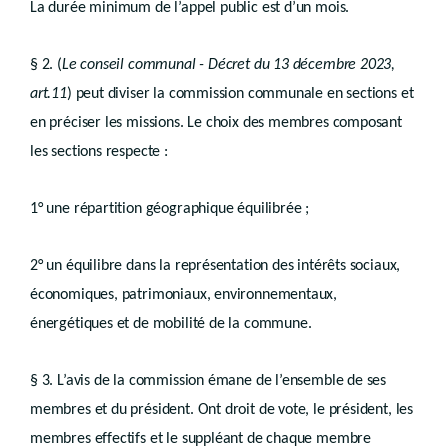
La durée minimum de l’appel public est d’un mois.
Des permis en relation avec d’autres polices administratives
Art. D.IV.106
Art. D.IV.107
§ 2. (
Le conseil communal - Décret du 13 décembre 2023,
Art. D.IV.108
art.11
) peut diviser la commission communale en sections et
Art. D.IV.109
Titre VIII
en préciser les missions. Le choix des membres composant
Droit transitoire
les sections respecte :
er
Chapitre I
Procédure
Art. D.IV.110
1° une répartition géographique équilibrée ;
Art. D.IV.111
Art. D.IV.112
Art. D.IV.113
2° un équilibre dans la représentation des intérêts sociaux,
Art. D.IV.113/1
Chapitre II
économiques, patrimoniaux, environnementaux,
Effets juridiques
énergétiques et de mobilité de la commune.
re
Section 1
.
Permis d’urbanisation
re
Sous-section 1
.
Valeur juridique
§ 3. L’avis de la commission émane de l’ensemble de ses
Art. D.IV.114
Sous-section 2
Péremption
membres et du président. Ont droit de vote, le président, les
membres effectifs et le suppléant de chaque membre
Art. D.IV.115