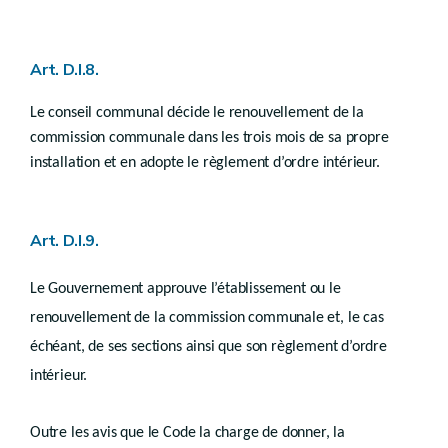
Art. D.IV.78
Art. D.IV.79
Chapitre II
Permis à durée limitée
Art. D.I.8.
Art. D.IV.80
Chapitre III
Le conseil communal décide le renouvellement de la
Péremption des permis
commission communale dans les trois mois de sa propre
re
Section 1
Péremption du permis d’urbanisation
installation et en adopte le règlement d’ordre intérieur.
Art. D.IV.81
Art. D.IV.82
Art. D.IV.83
Section 2
Péremption des permis d’urbanisme
Art. D.I.9.
Art. D.IV.84
Art. D.IV.84/1
Section 3
Le Gouvernement approuve l’établissement ou le
Art. D.IV.85
renouvellement de la commission communale et, le cas
Art. D.IV.86
Art. D.IV.87
échéant, de ses sections ainsi que son règlement d’ordre
Chapitre IV
intérieur.
Suspension du permis
Art. D.IV.88
Art. D.IV.89
Outre les avis que le Code la charge de donner, la