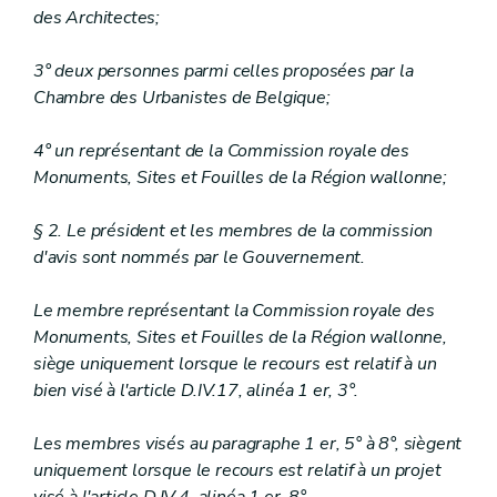
Art.
D.IV.50
des Architectes;
Art.
D.IV.51
Sous-section 3
Délivrance du certificat d’urbanisme n° 1
3° deux personnes parmi celles proposées par la
Art.
D.IV.52
Chambre des Urbanistes de Belgique;
Section 2
Contenu de la décision
Sous-section
1
Généralités
re
Art.
D.IV.53
4° un représentant de la Commission royale des
Sous-section 2
Charges d’urbanisme
Monuments, Sites et Fouilles de la Région wallonne;
Art.
D.IV.54
Art. D.IV.54/1
§ 2. Le président et les membres de la commission
Art. D.IV.54/2
Art. D.IV.54/3
d'avis sont nommés par le Gouvernement.
Art. D.IV.54/4
Art. D.IV.54/5
Le membre représentant la Commission royale des
Sous-section 3
Motifs liés à la viabilisation du terrain
Monuments, Sites et Fouilles de la Région wallonne,
Art.
D.IV.55
Art.
siège uniquement lorsque le recours est relatif à un
D.IV.56
Sous-section 4
Motifs liés à la protection des personnes, des biens ou de l’environnement
bien visé à l'article D.IV.17, alinéa 1 er, 3°.
Art.
D.IV.57
Sous-section 5
Motifs liés à la planologie en cours
Les membres visés au paragraphe 1 er, 5° à 8°, siègent
Art.
D.IV.58
uniquement lorsque le recours est relatif à un projet
Section 3
Dispositions diverses
Sous-section