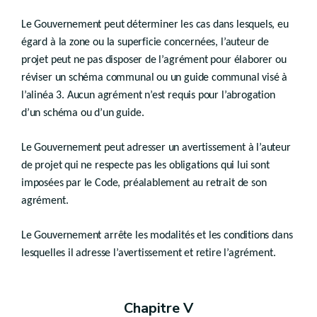
Art.
D.V.19
Chapitre II
Le Gouvernement peut déterminer les cas dans lesquels, eu
Droit transitoire
égard à la zone ou la superficie concernées, l’auteur de
projet peut ne pas disposer de l’agrément pour élaborer ou
Art.
D.V.20
Livre VI
réviser un schéma communal ou un guide communal visé à
POLITIQUE FONCIÈRE
l’alinéa 3. Aucun agrément n’est requis pour l’abrogation
d’un schéma ou d’un guide.
er
Titre I
Expropriations et indemnités
Le Gouvernement peut adresser un avertissement à l’auteur
er
Chapitre I
de projet qui ne respecte pas les obligations qui lui sont
Biens susceptibles d’expropriation
imposées par le Code, préalablement au retrait de son
Art.
D.VI.1
agrément.
Chapitre II
Pouvoirs expropriants
Le Gouvernement arrête les modalités et les conditions dans
Art.
D.VI.2
lesquelles il adresse l’avertissement et retire l’agrément.
Chapitre III
((…) - décret du 22 novembre 2018, art.90)
Chapitre IV
Chapitre V
((…) - décret du 22 novembre 2018, art.91)