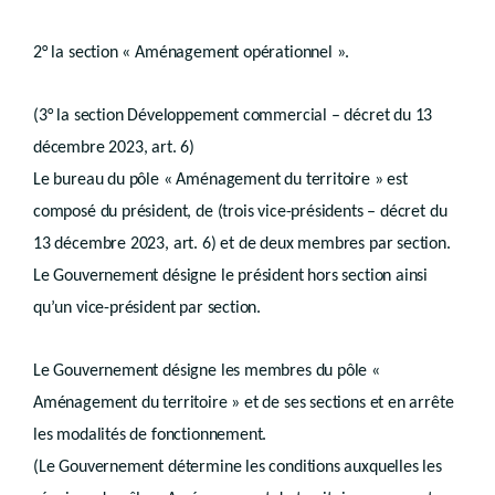
Art.
D.IV.16
Art.
D.IV.17
Sous-section 3
Certificats d’urbanisme
2° la section « Aménagement opérationnel ».
Art.
D.IV.18
Art.
D.IV.19
(3° la section Développement commercial – décret du 13
Art.
D.IV.20
Art.
D.IV.21
décembre 2023, art. 6)
Section 2
Fonctionnaire délégué
Le bureau du pôle « Aménagement du territoire » est
Sous-section 1re
Permis
Art.
D.IV.22
composé du président, de (trois vice-présidents – décret du
Sous-section 2
Certificat d’urbanisme
13 décembre 2023, art. 6) et de deux membres par section.
Art.
D.IV.23
Sous-section 3
Le Gouvernement désigne le président hors section ainsi
Art.
D.IV.24
qu’un vice-président par section.
Art.
D.IV.25
Chapitre II
Dossier de demande
re
Section
1
Dossier de demande de permis
Le Gouvernement désigne les membres du pôle «
Art.
D.IV.26
Art.
Aménagement du territoire » et de ses sections et en arrête
D.IV.27
Art.
D.IV.28
les modalités de fonctionnement.
Art.
D.IV.29
Section 2
(Le Gouvernement détermine les conditions auxquelles les
Dossier de demande de certificat d’urbanisme
Art.
D.IV.30