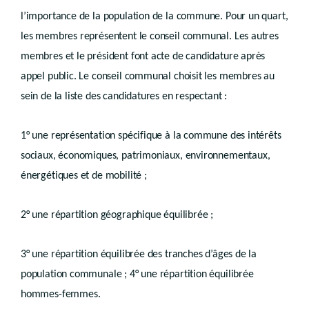
Art. D.IV.97
Art. D.IV.98
l’importance de la population de la commune. Pour un quart,
Titre V
les membres représentent le conseil communal. Les autres
Obligations d’information sur le statut administratif des biens
membres et le président font acte de candidature après
er
Chapitre I
Mentions dans les actes de cession
appel public. Le conseil communal choisit les membres au
Art. D.IV.99
Art. D.IV.100
sein de la liste des candidatures en respectant :
Chapitre II
Acte préalable à toute division
1° une représentation spécifique à la commune des intérêts
re
Section 1
.
Division postérieure à l’octroi d’un permis
Art. D.IV.101
sociaux, économiques, patrimoniaux, environnementaux,
Section 2
Division non soumise à permis
énergétiques et de mobilité ;
Art. D.IV.102
Chapitre III
Acte postérieur à la modification du permis d’urbanisation
Art. D.IV.103
2° une répartition géographique équilibrée ;
Chapitre IV
Information sur la cession des permis
Art. D.IV.104
Titre VI
3° une répartition équilibrée des tranches d’âges de la
Renseignements à fournir
population communale ; 4° une répartition équilibrée
Art. D.IV.105
hommes-femmes.
Titre
VII