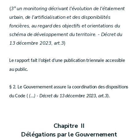
Art.
D.II.16
Section 2
Hiérarchie
(
3° un monitoring décrivant l'évolution de l'étalement
Art.
D.II.17
urbain, de l'artificialisation et des disponibilités
Titre II
Plans de secteur
foncières, au regard des objectifs et orientations du
er
schéma de développement du territoire. - Décret du
Chapitre I
Dispositions générales
Art.
D.II.18
13 décembre 2023, art.3
)
Art.
D.II.19
Chapitre II
Contenu
Section 1
Généralités
re
Le rapport fait l’objet d’une publication triennale accessible
Art.
D.II.20
au public.
Art.
D.II.21
Section 2
Destination et prescriptions générales des zones
Art.
D.II.22 Du champ d’application.
§ 2. Le Gouvernement assure la coordination des dispositions
Art.
D.II.23 De la division du plan de secteur en zones.
Art.
du Code (
(...) - Décret du 13 décembre 2023, art.3
).
D.II.24 De la zone d’habitat.
Art.
D.II.25 De la zone d’habitat à caractère rural.
Art.
D.II.25/1 - Décret du 13 décembre 2023, art.32
Art.
D.II.26 De la zone de services publics et d’équipements communautaires.
Art.
D.II.27 De la zone de loisirs.
Chapitre II
Art.
D.II.28 Des zones d’activité économique.
Art.
Délégations par le Gouvernement
D.II.29
De la zone d’activité économique mixte