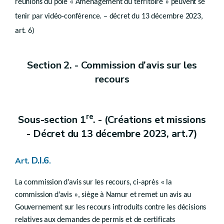
réunions du pôle « Aménagement du territoire » peuvent se
Chapitre III
Réunion de projet
tenir par vidéo-conférence. – décret du 13 décembre 2023,
art. 6)
Art.
D.IV.31
Chapitre
IV
Dépôt de la demande
Section 2. - Commission d’avis sur les
Section
1
Généralités
re
recours
Art.
D.IV.32
Art. 32/1
Art. 32/2
Art.
D.IV.33
re
Sous-section 1
. - (Créations et missions
Art.
D.IV.34
Chapitre V
- Décret du 13 décembre 2023, art.7)
Consultations
Art.
D.I.6
Art.
.
D.IV.35
Art.
D.IV.36
Art.
D.IV.37
La commission d’avis sur les recours, ci-après « la
Art.
D.IV.38
commission d’avis », siège à Namur et remet un avis au
Art.
D.IV.39
Gouvernement sur les recours introduits contre les décisions
Chapitre VI
Formalités complémentaires
relatives aux demandes de permis et de certificats