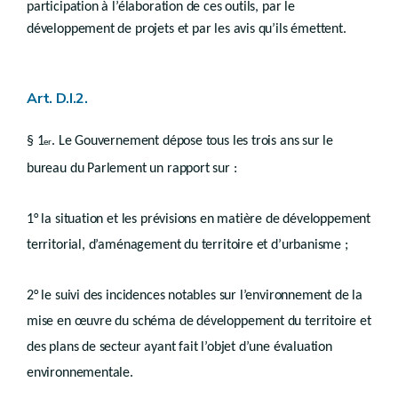
Schémas communaux
participation à l’élaboration de ces outils, par le
développement de projets et par les avis qu’ils émettent.
re
Section 1
Généralités
Art.
D.II.9
Section 2
Définition et contenu
re
Sous-section 1
Schéma de développement communal
Art. D.I.2.
Art.
D.II.10
Art. D.II.10/1
§ 1
. Le Gouvernement dépose tous les trois ans sur le
er
Sous-section 2
Schéma d’orientation local
bureau du Parlement un rapport sur :
Art.
D.II.11
Section 3
Procédure
Art.
D.II.12
1° la situation et les prévisions en matière de développement
Section 4
Révision
Art.
territorial, d’aménagement du territoire et d’urbanisme ;
D.II.13
Chapitre IV
Suivi des incidences environnementales
2° le suivi des incidences notables sur l’environnement de la
Art.
D.II.14
mise en œuvre du schéma de développement du territoire et
Chapitre V
Abrogation
Art.
des plans de secteur ayant fait l’objet d’une évaluation
D.II.15
Chapitre VI
Effets juridiques et hiérarchie
environnementale.
re
Section 1
Effets juridiques