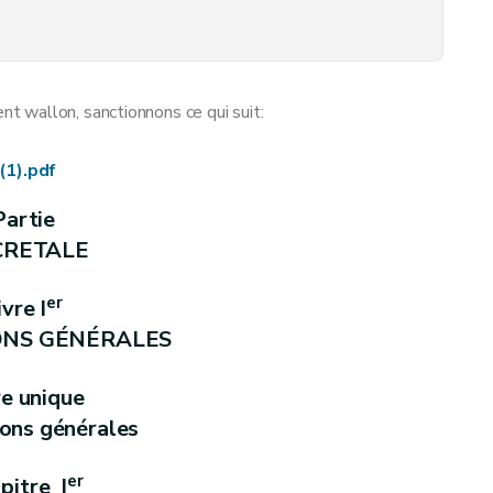
 wallon, sanctionnons ce qui suit:
(1).pdf
Partie
CRETALE
territoire »
er
ivre I
sions
ONS GÉNÉRALES
fonctionnement
re unique
ions générales
 recours
er
pitre I