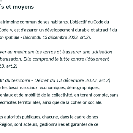
ssions - Décret du 13 décembre 2023, art.7
fs et moyens
ctionnement - Décret du 13 décembre 2023, art.9
n patrimoine commun de ses habitants. L’objectif du Code du
 Code », est d’assurer un développement durable et attractif du
Section 3. - Commission consultative communale d’aménagement du territoire et de mobilité
ion spatiale - Décret du 13 décembre 2023, art.2
).
sions
rver au maximum les terres et à assurer une utilisation
urbanisation. Elle comprend la lutte contre l'étalement
3, art.2)
fonctionnement
f du territoire
- Décret du 13 décembre 2023, art.2)
ée les besoins sociaux, économiques, démographiques,
taux et de mobilité de la collectivité, en tenant compte, sans
ificités territoriales, ainsi que de la cohésion sociale
.
es autorités publiques, chacune, dans le cadre de ses
égion, sont acteurs, gestionnaires et garantes de ce