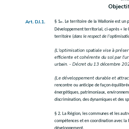
re
Sous-section 1
. - Créations et mi
Objecti
D.I.6
Art.
Sous-section 2. -
Composition et fon
Art. D.I.1.
§ 1
. Le territoire de la Wallonie est u
er
Art. D.I.6/1
Développement territorial, ci-après « le
territoire (
dans le respect de l'optimisat
re
Sous-section 1
. - Création et mis
(L'optimisation spatiale vise à prése
Art. D.I.7
efficiente et cohérente du sol par l'
Art. D.I.8
urbain. - Décret du 13 décembre 202
Art. D.I.9
Sous-section 2. - Composition et 
(Le développement durable et attracti
Art. D.I.10
rencontre ou anticipe de façon équilibr
énergétiques, patrimoniaux, environnemen
Chapitre IV
discrimination, des dynamiques et des spéc
Agréments
Art. D.I.11
§ 2. La Région, les communes et les autr
compétences et en coordination avec la R
Chapitre V
développement.