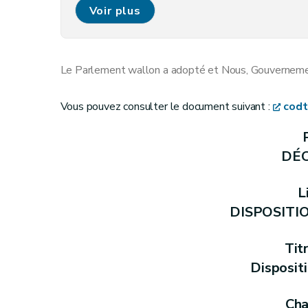
Art. D.I.1
Voir plus
Art. D.I.2
Chapitre II
Délégations par le Gouvernement
Le Parlement wallon a adopté et Nous, Gouvernement
D.I.3
Art.
Vous pouvez consulter le document suivant :
codt
Chapitre III
Commissions
DÉ
re
Section 1
. - Pôle « Aménagement du 
L
re
Sous-section 1
. - Création et mis
DISPOSITI
D.I.4
Art.
Sous-section 2. - Composition et 
Tit
D.I.5
Art.
Disposit
Section 2. - Commission d’avis sur les
Cha