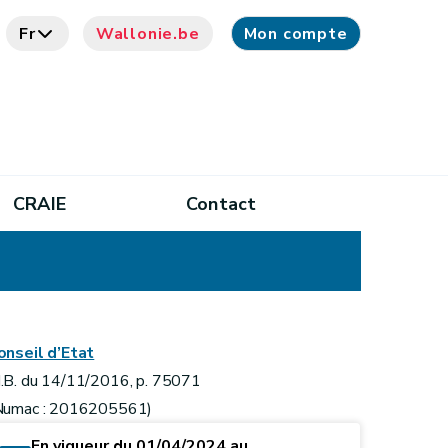
Fr
Wallonie.be
Mon compte
CRAIE
Contact
onseil d’Etat
.B. du 14/11/2016, p. 75071
Numac : 2016205561)
En vigueur du 01/04/2024 au