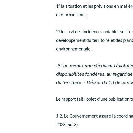
Art. D.I.19
1° la situation et les prévisions en mat
Livre II
et d’urbanisme ;
PLANIFICATION
2° le suivi des incidences notables sur 
er
Titre I
développement du territoire et des plans 
Schémas
environnementale.
Art.
D.II.1
(
3° un monitoring décrivant l'évolution
er
Chapitre I
disponibilités foncières, au regard 
Schéma de développement du territoire
du territoire. - Décret du 13 décemb
re
Section 1
Définition et contenu
Le rapport fait l’objet d’une publication 
Art.
D.II.2
Section 2
Procédure
§ 2. Le Gouvernement assure la coordina
Art.
D.II.3
2023, art.3
).
Section 3
Révision