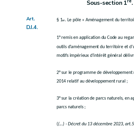
Section 1
Généralités
re
Sous-section 1
Art.
D.II.9
Section 2
Définition et contenu
Art.
§ 1
. Le pôle « Aménagement du territoir
er
re
Sous-section 1
D.I.4
Schéma de dévelop
.
1° remis en application du Code au regard 
Art.
D.II.10
outils d’aménagement du territoire et d’u
Art. D.II.10/1
motifs impérieux d’intérêt général déliv
Sous-section 2
Schéma d’orientation loca
Art.
D.II.11
2° sur le programme de développement rur
Section 3
Procédure
2014 relatif au développement rural ;
Art.
D.II.12
Section 4
Révision
3° sur la création de parcs naturels, en ap
Art.
D.II.13
parcs naturels ;
Chapitre IV
Suivi des incidences environnementales
(
(...) - Décret du 13 décembre 2023, art.5
Art.
D.II.14