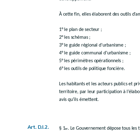
Subventions
Art. D.I.12
À cette fin, elles élaborent des outils d
Chapitre VI
1° le plan de secteur ;
Modalités d’envoi et calcul des délais
2° les schémas ;
3° le guide régional d’urbanisme ;
Art. D.I.13
4° le guide communal d’urbanisme ;
Art. D.I.14
5° les périmètres opérationnels ;
Art. D.I.15
6° les outils de politique foncière.
Art. D.I.16
Chapitre VII
Les habitants et les acteurs publics et p
Droit transitoire
territoire, par leur participation à l’éla
avis qu’ils émettent.
re
Section 1
- Commissions
Art. D.I.17
Section 2. - Agréments
Art. D.I.2.
§ 1
. Le Gouvernement dépose tous les tr
Art. D.I.18
er
Section 3. - Subventions