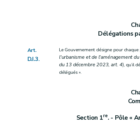
Art.
D.II.4
Chapitre II
Schéma de développement pluricommunal
Cha
Délégations p
re
Section 1
Définition et contenu
Art.
D.II.5
Le Gouvernement désigne pour chaque par
Art.
Art.
D.II.6
l'urbanisme et de l'aménagement du t
D.I.3
.
Art. D.II.6/1
du 13 décembre 2023, art. 4
)
, qu’il 
délégués ».
Section 2
Procédure
Art.
D.II.7
Section 3
Révision
Cha
Com
Art.
D.II.8
re
Section 1
. - Pôle « 
Chapitre III
Schémas communaux
re