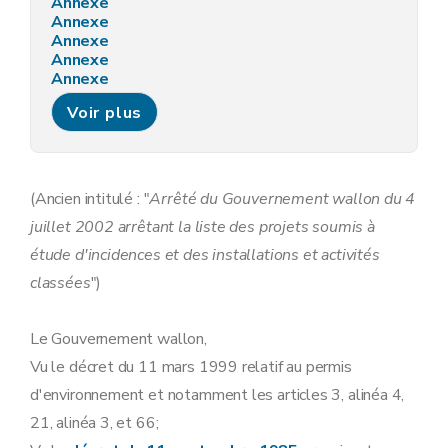
Annexe
Annexe
Annexe
Annexe
Annexe
Annexe
Voir plus
Annexe
Annexe
Annexe
Annexe
Annexe
(Ancien intitulé : "
Arrêté du Gouvernement wallon du 4
Annexe
juillet 2002 arrêtant la liste des projets soumis à
étude d'incidences et des installations et activités
classées
")
Le Gouvernement wallon,
Vu le décret du 11 mars 1999 relatif au permis
d'environnement et notamment les articles 3, alinéa 4,
21, alinéa 3, et 66;