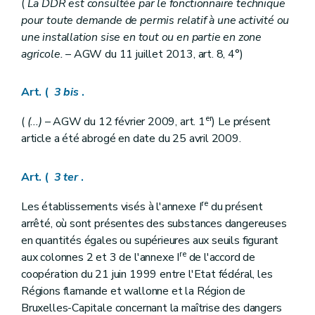
(
La DDR est consultée par le fonctionnaire technique
pour toute demande de permis relatif à une activité ou
une installation sise en tout ou en partie en zone
agricole.
– AGW du 11 juillet 2013, art. 8, 4°)
Art. (
3
bis
.
er
(
(...)
– AGW du 12 février 2009, art. 1
) Le présent
article a été abrogé en date du 25 avril 2009.
Art. (
3
ter
.
re
Les établissements visés à l'annexe I
du présent
arrêté, où sont présentes des substances dangereuses
en quantités égales ou supérieures aux seuils figurant
re
aux colonnes 2 et 3 de l'annexe I
de l'accord de
coopération du 21 juin 1999 entre l'Etat fédéral, les
Régions flamande et wallonne et la Région de
Bruxelles-Capitale concernant la maîtrise des dangers