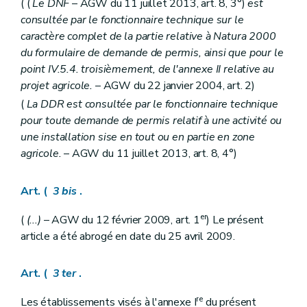
( (
Le DNF
– AGW du 11 juillet 2013, art. 8, 3°)
est
consultée par le fonctionnaire technique sur le
caractère complet de la partie relative à Natura 2000
du formulaire de demande de permis, ainsi que pour le
point IV.5.4. troisièmement, de l'annexe II relative au
projet agricole.
– AGW du 22 janvier 2004, art. 2)
(
La DDR est consultée par le fonctionnaire technique
pour toute demande de permis relatif à une activité ou
une installation sise en tout ou en partie en zone
agricole.
– AGW du 11 juillet 2013, art. 8, 4°)
Art. (
3
bis
.
er
(
(...)
– AGW du 12 février 2009, art. 1
) Le présent
article a été abrogé en date du 25 avril 2009.
Art. (
3
ter
.
re
Les établissements visés à l'annexe I
du présent