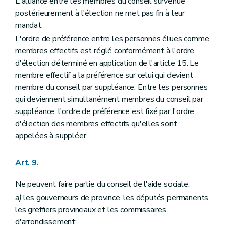
L'alliance entre les membres du conseil survenue
Art. 136
postérieurement à l'élection ne met pas fin à leur
Art. 137
mandat.
Art. 138
Art. 139
L'ordre de préférence entre les personnes élues comme
Art. 140
membres effectifs est réglé conformément à l'ordre
Art. 141
d'élection déterminé en application de l'article 15. Le
Art. 142
membre effectif a la préférence sur celui qui devient
Art. 143
Art. 144
membre du conseil par suppléance. Entre les personnes
Art. 145
qui deviennent simultanément membres du conseil par
Art. 146
suppléance, l'ordre de préférence est fixé par l'ordre
Art. 147
d'élection des membres effectifs qu'elles sont
Art. 148
Art. 149
appelées à suppléer.
Art. 150
Art. 151
Art. 9.
Ne peuvent faire partie du conseil de l'aide sociale:
a)
les gouverneurs de province, les députés permanents,
les greffiers provinciaux et les commissaires
d'arrondissement;