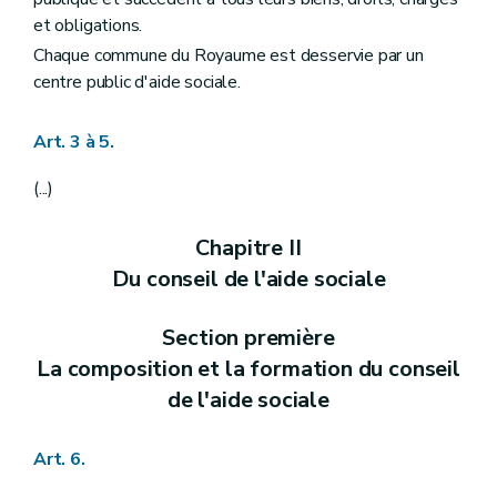
Art. 51
et obligations.
Art. 52
Chaque commune du Royaume est desservie par un
Art. 53
Art. 54
centre public d'aide sociale.
Art. 55
Art. 55
bis
Art. 3 à 5.
Art. 56
Chapitre IV
Des missions du centre public d'aide sociale
Section première
Missions générales et exécution
(...)
Art. 57
Art. 57
bis
Chapitre II
Art. 57
ter
Art. 57
ter
/1
Du conseil de l'aide sociale
Art. 57
ter
/2
Art. 57
quater
Art. 58
Section première
Art. 59
La composition et la formation du conseil
Art. 60
Art. 60
bis
de l'aide sociale
Art. 61
Art. 62
Art. 6.
Art. 62
bis
Section 2
De la tutelle des enfants