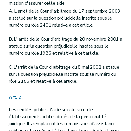
Art. 30
mission d'assurer cette aide.
Art. 31
A. L'arrêt de la Cour d'arbitrage du 17 septembre 2003
Art. 31
bis
a statué sur la question préjudicielle inscrite sous le
Art. 32
Art. 33
numéro du rôle 2401 relative à cet article.
Art. 33
bis
Art. 34
B. L' arrêt de la Cour d'arbitrage du 20 novembre 2001 a
Art. 35
statué sur la question préjudicielle inscrite sous le
Art. 36
Art. 37
numéro du rôle 1986 et relative à cet article.
Art. 38
Art. 39
C. L'arrêt de la Cour d'arbitrage du 8 mai 2002 a statué
Art. 40
sur la question préjudicielle inscrite sous le numéro du
Chapitre III
Du personnel du centre public d'aide sociale
Art. 41
rôle 2156 et relative à cet article.
Art. 42
Art. 43
Art. 44
Art. 2.
Art. 45
Art. 46
Les centres publics d'aide sociale sont des
Art. 47
établissements publics dotés de la personnalité
Art. 48
juridique. Ils remplacent les commissions d'assistance
Art. 49
Art. 50
publique et succèdent à tous leurs biens, droits, charges