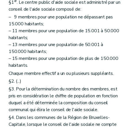
Art. 63
er
§1
. Le centre public d'aide sociale est administré par un
Art. 64
conseil de l'aide sociale composé de:
Art. 65
– 9 membres pour une population ne dépassant pas
Art. 66
Art. 67
15.000 habitants;
Art. 68
– 11 membres pour une population de 15.001 à 50.000
Section 3
Des avances sur pensions alimentaires et du recouvrement de ces pensions
habitants;
Art. 68
bis
– 13 membres pour une population de 50.001 à
Art. 68
ter
Art. 68
quater
150.000 habitants;
Chapitre V
Du recours
– 15 membres pour une population de plus de 150.000
Art. 69 et 70
habitants.
Art. 71
Art. 72 à 74
Chaque membre effectif a un ou plusieurs suppléants.
Chapitre VI
De l'administration du centre public d'aide sociale
§2. (...)
Section première
De la gestion des biens
§3. Pour la détermination du nombre des membres, est
Art. 75
Art. 76
pris en considération le chiffre de population en fonction
Art. 77
duquel a été déterminée la composition du conseil
Art. 78
communal qui élira le conseil de l'aide sociale.
Art. 79
Art. 80
§4. Dans les communes de la Région de Bruxelles-
Art. 81
Capitale, lorsque le conseil de l'aide sociale ne compte
Art. 82 et 83