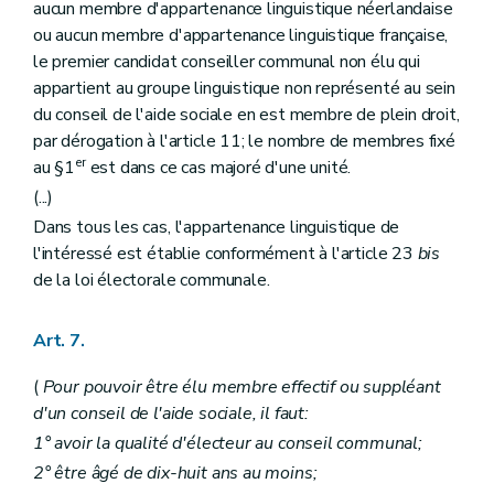
aucun membre d'appartenance linguistique néerlandaise
Art. 84
Art. 85
ou aucun membre d'appartenance linguistique française,
Section 2
De la gestion budgétaire et financière
le premier candidat conseiller communal non élu qui
Art. 86
appartient au groupe linguistique non représenté au sein
Art. 87
du conseil de l'aide sociale en est membre de plein droit,
Art. 87
bis
Art. 88
par dérogation à l'article 11; le nombre de membres fixé
Art. 89
er
au §1
est dans ce cas majoré d'une unité.
Art. 90
(...)
Art. 91
Art. 92
Dans tous les cas, l'appartenance linguistique de
Art. 93
l'intéressé est établie conformément à l'article 23
bis
Section 3
De la gestion distincte des services et établissements
de la loi électorale communale.
Art. 94
Art. 95
Art. 96
Art. 7.
Chapitre VII
Du remboursement, par les particuliers, des frais de l'aide sociale
Art. 97
(
Pour pouvoir être élu membre effectif ou suppléant
Art. 98
Art. 99
d'un conseil de l'aide sociale, il faut:
Art. 100
1° avoir la qualité d'électeur au conseil communal;
Art. 100
bis
2° être âgé de dix-huit ans au moins;
Art. 101