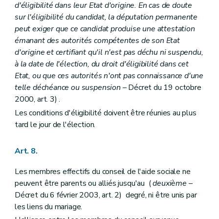
Chapitre XI
Du conseil supérieur de l'aide sociale et du service d'étude
d'éligibilité dans leur Etat d'origine. En cas de doute
Art. 116
sur l'éligibilité du candidat, la députation permanente
Art. 117
peut exiger que ce candidat produise une attestation
Chapitre XII
Des associations
émanant des autorités compétentes de son Etat
Art. 118
Art. 119
d'origine et certifiant qu'il n'est pas déchu ni suspendu,
Art. 120
à la date de l'élection, du droit d'éligibilité dans cet
Art. 121
Etat, ou que ces autorités n'ont pas connaissance d'une
Art. 121
bis
telle déchéance ou suspension
– Décret du 19 octobre
Art. 122
Art. 123
2000, art. 3) .
Art. 124
Les conditions d'éligibilité doivent être réunies au plus
Art. 125
tard le jour de l'élection.
Art. 126
Art. 127
Art. 128
Art. 8.
Art. 129
Art. 130
Les membres effectifs du conseil de l'aide sociale ne
Art. 131
Art. 132
peuvent être parents ou alliés jusqu'au (
deuxième
–
Art. 133
Décret du 6 février 2003, art. 2) degré, ni être unis par
Art. 134
les liens du mariage.
Art. 135
Chapitre XIII
Des dispositions transitoires, modificatives et abrogatoires