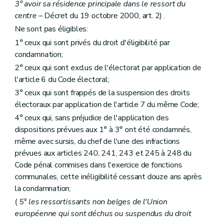
Art. 102
3° avoir sa résidence principale dans le ressort du
Art. 103
centre
– Décret du 19 octobre 2000, art. 2) .
Art. 104
Chapitre VIII
Du financement
Ne sont pas éligibles:
Art. 105
1° ceux qui sont privés du droit d'éligibilité par
Art. 106
condamnation;
Art. 107
Chapitre IX
De la tutelle administrative
2° ceux qui sont exclus de l'électorat par application de
Section première
Dispositions générales
– Décret du 2 avril 1998 , art. 28, 1°)
l'article 6 du Code électoral;
Art. 108
3° ceux qui sont frappés de la suspension des droits
Art. 109
Art. 110
électoraux par application de l'article 7 du même Code;
Art. 110
bis
4° ceux qui, sans préjudice de l'application des
Section 2
De la tutelle générale sur les centres publics d'aide sociale et les hôpitaux qui en dépendent
dispositions prévues aux 1° à 3° ont été condamnés,
Art. 111
Art. 112
même avec sursis, du chef de l'une des infractions
Art. 112
bis
prévues aux articles 240, 241, 243 et 245 à 248 du
Section 3
De l'envoi d'un commissaire spécial
– Décre
Code pénal commises dans l'exercice de fonctions
Art. 113
communales, cette inéligibilité cessant douze ans après
Chapitre X
Du contentieux et des actions judiciaires
Art. 114
la condamnation;
Art. 115
(
5° les ressortissants non belges de l'Union
Art. 115
bis
européenne qui sont déchus ou suspendus du droit
Art. 115
ter