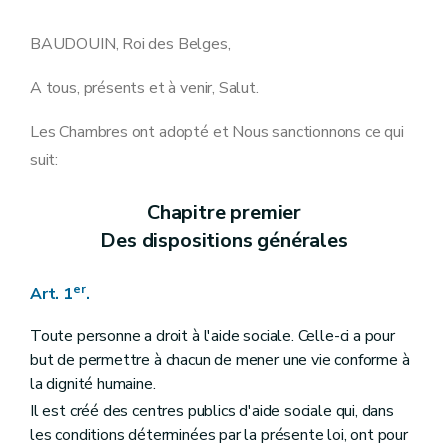
Art. 17
bis
Art. 18
Art. 18
bis
BAUDOUIN, Roi des Belges,
Art. 18
ter
Art. 19
A tous, présents et à venir, Salut.
Art. 20
Art. 20
bis
Les Chambres ont adopté et Nous sanctionnons ce qui
Art. 20
ter
Art. 21
suit:
Art. 21
bis
Art. 22
Art. 23
Chapitre premier
Section 2
Du fonctionnement du conseil de l'aide sociale
Des dispositions générales
Art. 24
Art. 25
Art. 25
bis
er
Art. 1
.
Art. 25
ter
Art. 26
Toute personne a droit à l'aide sociale. Celle-ci a pour
Art. 26
bis
but de permettre à chacun de mener une vie conforme à
Art. 26
ter
Art. 27
la dignité humaine.
Art. 27
bis
Il est créé des centres publics d'aide sociale qui, dans
Art. 28
les conditions déterminées par la présente loi, ont pour
Art. 29