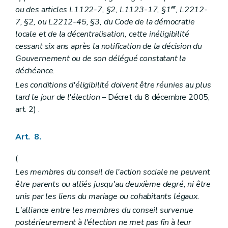
er
Art. 140
ou des articles L1122-7, §2, L1123-17, §1
, L2212-
Art. 141
7, §2, ou L2212-45, §3, du Code de la démocratie
Art. 142
locale et de la décentralisation, cette inéligibilité
Art. 143
cessant six ans après la notification de la décision du
Art. 144
Art. 145
Gouvernement ou de son délégué constatant la
Art. 146
déchéance.
Art. 147
Les conditions d'éligibilité doivent être réunies au plus
Art. 148
Art. 149
tard le jour de l'élection
– Décret du 8 décembre 2005,
Art. 150
art. 2) .
Art. 151
Art. 8.
(
Les membres du conseil de l'action sociale ne peuvent
être parents ou alliés jusqu'au deuxième degré, ni être
unis par les liens du mariage ou cohabitants légaux.
L'alliance entre les membres du conseil survenue
postérieurement à l'élection ne met pas fin à leur