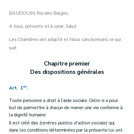
Art. 18
Art. 19
Art. 20
BAUDOUIN, Roi des Belges,
Art. 21
Art. 22
A tous, présents et à venir, Salut.
Section 2
Du fonctionnement du conseil de l'aide sociale
Art. 24
Les Chambres ont adopté et Nous sanctionnons ce qui
Art. 25
Art. 25
bis
suit:
Art. 25
ter
Art. 26
Art. 26
bis
Chapitre premier
Art. 26
ter
Des dispositions générales
Art. 27
Art. 27
bis
Art. 28
er
Art. 1
.
Art. 29
Art. 30
Toute personne a droit à l'aide sociale. Celle-ci a pour
Art. 31
but de permettre à chacun de mener une vie conforme à
Art. 31
bis
Art. 32
la dignité humaine.
Art. 33
Il est créé des
(centres publics d'action sociale)
qui,
Art. 33
bis
dans les conditions déterminées par la présente loi, ont
Art. 34