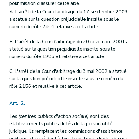
Art. 34
bis
pour mission d'assurer cette aide.
Art. 35
A. L'arrêt de la Cour d'arbitrage du 17 septembre 2003
Art. 36
a statué sur la question préjudicielle inscrite sous le
Art. 37
Art. 38
numéro du rôle 2401 relative à cet article.
Art. 39
Art. 40
B. L'arrêt de la Cour d'arbitrage du 20 novembre 2001 a
Chapitre III
Du personnel du (centre public d'action sociale)
statué sur la question préjudicielle inscrite sous le
Art. 41
Art. 42
numéro du rôle 1986 et relative à cet article.
Art. 43
Art. 44
C. L'arrêt de la Cour d'arbitrage du 8 mai 2002 a statué
Art. 45
sur la question préjudicielle inscrite sous le numéro du
Art. 46
Art. 47
rôle 2156 et relative à cet article.
Art. 48
Art. 49
Art. 50
Art. 2.
Art. 51
Art. 52
Les
(centres publics d'action sociale)
sont des
Art. 53
établissements publics dotés de la personnalité
Art. 54
juridique. Ils remplacent les commissions d'assistance
Art. 55
Art. 55
bis
publique et succèdent à tous leurs biens, droits, charges