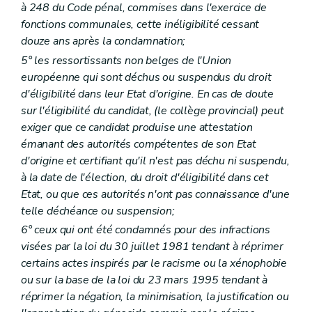
Art. 105
à 248 du Code pénal, commises dans l'exercice de
Art. 106
fonctions communales, cette inéligibilité cessant
Art. 107
Chapitre IX
De la tutelle administrative
douze ans après la condamnation;
Section première
Dispositions générales
– Décret du 2 avril 1998 , art. 28, 1°)
5° les ressortissants non belges de l'Union
Art. 108
européenne qui sont déchus ou suspendus du droit
Art. 109
d'éligibilité dans leur Etat d'origine. En cas de doute
Art. 110
Art. 110
bis
sur l'éligibilité du candidat, (le collège provincial) peut
Section 2
De la tutelle générale sur les (centres publics d'action sociale) et les hôpitaux qui en dépendent
exiger que ce candidat produise une attestation
Art. 111
émanant des autorités compétentes de son Etat
Art. 112
Art. 112
bis
d'origine et certifiant qu'il n'est pas déchu ni suspendu,
Section 3
De l'envoi d'un commissaire spécial
– Décre
à la date de l'élection, du droit d'éligibilité dans cet
Art. 113
Etat, ou que ces autorités n'ont pas connaissance d'une
Chapitre X
Du contentieux et des actions judiciaires
telle déchéance ou suspension;
Art. 114
Art. 115
6° ceux qui ont été condamnés pour des infractions
Art. 115
bis
visées par la loi du 30 juillet 1981 tendant à réprimer
Art. 115
ter
certains actes inspirés par le racisme ou la xénophobie
Chapitre XI
Du conseil supérieur de l'aide sociale et du service d'étude
Art. 116
ou sur la base de la loi du 23 mars 1995 tendant à
Art. 117
réprimer la négation, la minimisation, la justification ou
Chapitre XII
Des associations