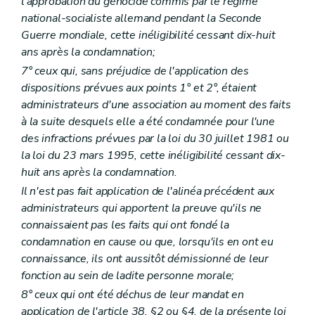
l'approbation du génocide commis par le régime
Art. 118
national-socialiste allemand pendant la Seconde
Art. 119
Art. 120
Guerre mondiale, cette inéligibilité cessant dix-huit
Art. 121
ans après la condamnation;
Art. 121
bis
7° ceux qui, sans préjudice de l'application des
Art. 122
Art. 123
dispositions prévues aux points 1° et 2°, étaient
Art. 124
administrateurs d'une association au moment des faits
Art. 125
à la suite desquels elle a été condamnée pour l'une
Art. 126
des infractions prévues par la loi du 30 juillet 1981 ou
Art. 127
Art. 128
la loi du 23 mars 1995, cette inéligibilité cessant dix-
Art. 129
huit ans après la condamnation.
Art. 130
Il n'est pas fait application de l'alinéa précédent aux
Art. 131
Art. 132
administrateurs qui apportent la preuve qu'ils ne
Art. 133
connaissaient pas les faits qui ont fondé la
Art. 134
condamnation en cause ou que, lorsqu'ils en ont eu
Art. 135
connaissance, ils ont aussitôt démissionné de leur
Chapitre XIII
Des dispositions transitoires, modificatives et abrogatoires
Art. 136
fonction au sein de ladite personne morale;
Art. 137
8° ceux qui ont été déchus de leur mandat en
Art. 138
application de l'article 38, §2 ou §4, de la présente loi
Art. 139