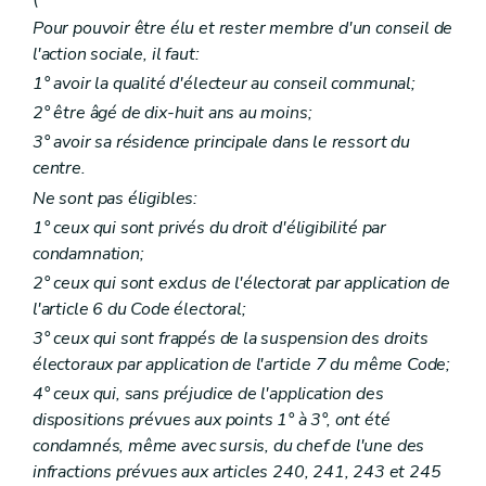
Art. 87
Pour pouvoir être élu et rester membre d'un conseil de
Art. 87
bis
l'action sociale, il faut:
Art. 88
Art. 89
1° avoir la qualité d'électeur au conseil communal;
Art. 90
2° être âgé de dix-huit ans au moins;
Art. 91
Art. 92
3° avoir sa résidence principale dans le ressort du
Art. 93
centre.
Section 3
De la gestion distincte des services et établissements
Ne sont pas éligibles:
Art. 94
Art. 95
1° ceux qui sont privés du droit d'éligibilité par
Art. 96
condamnation;
Chapitre VII
Du remboursement, par les particuliers, des frais de l'aide sociale
Art. 97
2° ceux qui sont exclus de l'électorat par application de
Art. 98
l'article 6 du Code électoral;
Art. 99
3° ceux qui sont frappés de la suspension des droits
Art. 100
Art. 100
bis
électoraux par application de l'article 7 du même Code;
Art. 101
4° ceux qui, sans préjudice de l'application des
Art. 102
dispositions prévues aux points 1° à 3°, ont été
Art. 103
condamnés, même avec sursis, du chef de l'une des
Art. 104
Chapitre VIII
Du financement
infractions prévues aux articles 240, 241, 243 et 245