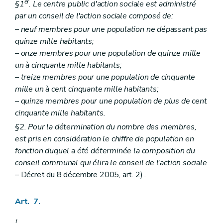
Section 3
Des avances sur pensions alimentaires et du recouvrement de ces pensions
er
§1
. Le centre public d'action sociale est administré
Art. 68
bis
par un conseil de l'action sociale composé de:
Art. 68
ter
– neuf membres pour une population ne dépassant pas
Art. 68
quater
Section 4
Aide spécifique au paiement de pensions alimentaires en faveur d'enfants ou de parts contributives pour enfants placés
quinze mille habitants;
Art. 68
quinquies
– onze membres pour une population de quinze mille
Chapitre V
Du recours
un à cinquante mille habitants;
Art. 69 et 70
– treize membres pour une population de cinquante
Art. 71
Art. 72 à 74
mille un à cent cinquante mille habitants;
Chapitre VI
De l'administration du (centre public d'action sociale)
– quinze membres pour une population de plus de cent
Section première
De la gestion des biens
cinquante mille habitants.
Art. 75
Art. 76
§2. Pour la détermination du nombre des membres,
Art. 77
est pris en considération le chiffre de population en
Art. 78
fonction duquel a été déterminée la composition du
Art. 79
conseil communal qui élira le conseil de l'action sociale
Art. 80
Art. 81
– Décret du 8 décembre 2005, art. 2) .
Art. 82 et 83
Art. 84
Art. 85
Art. 7.
Section 2
De la gestion budgétaire et financière
Art. 86
(