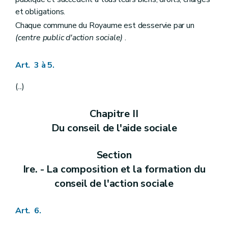
Art. 56
et obligations.
Chapitre IV
Des missions du (centre public d'action sociale)
Chaque commune du Royaume est desservie par un
Section première
Missions générales et exécution
Art. 57
(centre public d'action sociale)
.
Art. 57
bis
Art. 57
ter
Art. 3 à 5.
Art. 57
ter
/1
Art. 57
ter
/2
Art. 57
quater
(...)
Art. 58
Art. 59
Chapitre II
Art. 60
Art. 60
bis
Du conseil de l'aide sociale
Art. 61
Art. 62
Art. 62
bis
Section
Section 2
De la tutelle des enfants
Ire. - La composition et la formation du
Art. 63
Art. 64
conseil de l'action sociale
Art. 65
Art. 66
Art. 6.
Art. 67
Art. 68