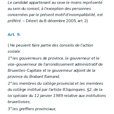
Art. 136
Le candidat appartenant au sexe le moins représenté
Art. 137
au sein du conseil, à l'exception des personnes
Art. 138
concernées par le présent motif d'incompatibilité, est
Art. 139
préféré.
– Décret du 8 décembre 2005, art. 2)
Art. 140
Art. 141
Art. 142
Art. 9.
Art. 143
Art. 144
Art. 145
(
Ne peuvent faire partie des conseils de l'action
Art. 146
sociale:
Art. 147
1° les gouverneurs de province, le gouverneur et le
Art. 148
vice-gouverneur de l'arrondissement administratif de
Art. 149
Art. 150
Bruxelles-Capitale et le gouverneur adjoint de la
Art. 151
province du Brabant flamand;
2° les membres du collège provincial et les membres
du collège institué par l'article 83quinquies, §2, de la
loi spéciale du 12 janvier 1989 relative aux institutions
bruxelloises;
3° les greffiers provinciaux;