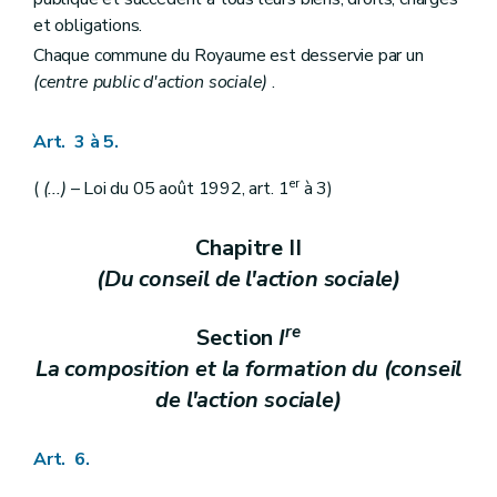
Art. 53
et obligations.
Art. 54
Chaque commune du Royaume est desservie par un
Art.
54
bis
Art.
54
ter
(centre public d'action sociale)
.
Art.
54
quater
Art. 55
Art. 3 à 5.
Art. 55
bis
Art. 56
er
Chapitre IV
Des missions du (centre public d'action sociale)
(
(...)
– Loi du 05 août 1992, art. 1
à 3)
Section première
Missions générales et exécution
Art. 57
Chapitre II
Art. 57
bis
Art. 57
ter
(Du conseil de l'action sociale)
Art.
57
ter
/1
Art. 57
ter
/2
re
Art.
57
quater
Section
I
Art.
57
quinquies
La composition et la formation du
(conseil
Art.
57
sexies
Art. 58
de l'action sociale)
Art. 59
Art. 60
Art. 6.
Art. 60
bis
Art. 61