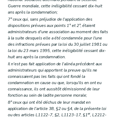
Section
2
ter
De la tutelle sur les actes des associations visées au chapitre XII
Guerre mondiale, cette inéligibilité cessant dix-huit
Art.
112
sexies
ans après la condamnation;
Art.
112
septies
Section
3
De l'envoi d'un commissaire spécial
– Déc
7° ceux qui, sans préjudice de l'application des
Art. 113
dispositions prévues aux points 1° et 2°, étaient
Chapitre X
Du contentieux et des actions judiciaires
administrateurs d'une association au moment des faits
Art. 114
Art. 115
à la suite desquels elle a été condamnée pour l'une
Art.
115
bis
des infractions prévues par la loi du 30 juillet 1981 ou
Art.
115
ter
la loi du 23 mars 1995, cette inéligibilité cessant dix-
Chapitre XI
Du
(conseil supérieur de l'action sociale)
et
huit ans après la condamnation.
Art. 116
Art. 117
Il n'est pas fait application de l'alinéa précédent aux
Chapitre XII
Des associations
administrateurs qui apportent la preuve qu'ils ne
Art. 118
connaissaient pas les faits qui ont fondé la
Art. 119
Art. 120
condamnation en cause ou que, lorsqu'ils en ont eu
Art. 121
connaissance, ils ont aussitôt démissionné de leur
Art. 121
bis
fonction au sein de ladite personne morale;
Art. 122
Art. 123
8° ceux qui ont été déchus de leur mandat en
Art. 124
application de l'article 38, §2 ou §4, de la présente loi
Art. 125
er
ou des articles L1122-7, §2, L1123-17, §1
, L2212-
Art. 126