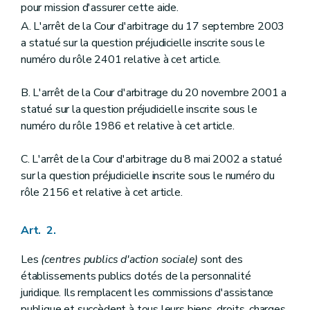
Art. 33
bis
pour mission d'assurer cette aide.
Art. 34
A. L'arrêt de la Cour d'arbitrage du 17 septembre 2003
Art.
34
bis
a statué sur la question préjudicielle inscrite sous le
Art. 35
Art. 36
numéro du rôle 2401 relative à cet article.
Art. 37
Art. 38
B. L'arrêt de la Cour d'arbitrage du 20 novembre 2001 a
Art. 39
statué sur la question préjudicielle inscrite sous le
Art. 40
Chapitre III
Du personnel du
(centre public d'action sociale)
numéro du rôle 1986 et relative à cet article.
Art.
41
Art.
41
bis
C. L'arrêt de la Cour d'arbitrage du 8 mai 2002 a statué
Art.
41
ter
sur la question préjudicielle inscrite sous le numéro du
Art. 42
Art. 43
rôle 2156 et relative à cet article.
Art. 44
Art. 45
Art. 46
Art. 2.
Art. 47
Art. 48
Les
(centres publics d'action sociale)
sont des
Art. 49
établissements publics dotés de la personnalité
Art. 50
juridique. Ils remplacent les commissions d'assistance
Art. 51
Art.
52
publique et succèdent à tous leurs biens, droits, charges