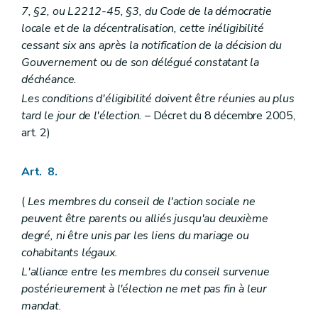
7, §2, ou L2212-45, §3, du Code de la démocratie
Art. 127
Art. 128
locale et de la décentralisation, cette inéligibilité
Art. 129
cessant six ans après la notification de la décision du
Art. 130
Gouvernement ou de son délégué constatant la
Art. 131
déchéance.
Art. 132
Art. 133
Les conditions d'éligibilité doivent être réunies au plus
Art. 134
tard le jour de l'élection.
– Décret du 8 décembre 2005,
Art. 135
art. 2)
Chapitre
XII
bis
De l'octroi et du contrôle de l'octroi et de l'utilisation de certaines subventions
re
Section
1
Champ d'application
– Décret du 31 janvier 2013, art. 4)
Art.
135
bis
Art. 8.
Art.
135
ter
Section
2
Octroi des subventions
– Décret du 31 janvier 2013, art. 7)
(
Les membres du conseil de l'action sociale ne
Art.
135
quater
Art.
135
quinquies
peuvent être parents ou alliés jusqu'au deuxième
Art.
135
sexies
degré, ni être unis par les liens du mariage ou
Section
3
Utilisation et contrôle de l'utilisation des subventions
cohabitants légaux.
Art.
135
septies
Art.
135
octies
L'alliance entre les membres du conseil survenue
Section
4
Restitution des subventions
– Décret du 31 janvier 2013, art. 14)
postérieurement à l'élection ne met pas fin à leur
Art.
135
novies
mandat.
Chapitre XIII
Des dispositions transitoires, modificatives et abrogatoires