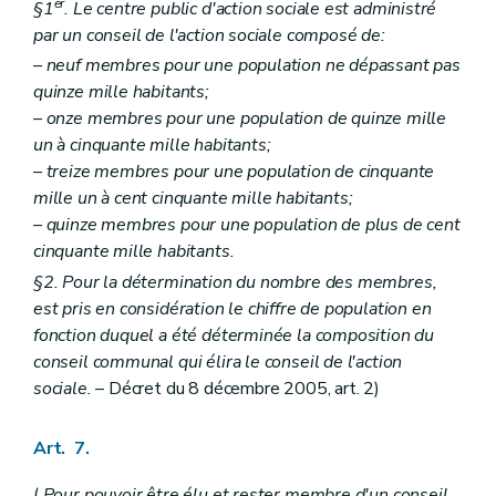
Art. 62
er
§1
. Le centre public d'action sociale est administré
Art. 62
bis
par un conseil de l'action sociale composé de:
Section 2
De la tutelle des enfants
– neuf membres pour une population ne dépassant pas
Art. 63
Art. 64
quinze mille habitants;
Art. 65
– onze membres pour une population de quinze mille
Art. 66
un à cinquante mille habitants;
Art. 67
– treize membres pour une population de cinquante
Art. 68
Section 3
Des avances sur pensions alimentaires et du recouvrement de ces pensions
mille un à cent cinquante mille habitants;
Art. 68
bis
– quinze membres pour une population de plus de cent
Art. 68
ter
cinquante mille habitants.
Art. 68
quater
Chapitre V
Du recours
§2. Pour la détermination du nombre des membres,
Art. 69 et 70
est pris en considération le chiffre de population en
Art. 71
fonction duquel a été déterminée la composition du
Art. 72 à 74
conseil communal qui élira le conseil de l'action
Chapitre VI
De l'administration du (centre public d'action sociale)
Section première
De la gestion des biens
sociale.
– Décret du 8 décembre 2005, art. 2)
Art. 75
Art. 76
Art. 77
Art. 7.
Art. 78
Art. 79
(
Pour pouvoir être élu et rester membre d'un conseil