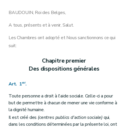
Art. 16
Art. 17
Art. 18
BAUDOUIN, Roi des Belges,
Art. 19
Art. 20
A tous, présents et à venir, Salut.
Art. 21
Art. 22
Les Chambres ont adopté et Nous sanctionnons ce qui
Section 2
Du fonctionnement du
(conseil de l'action sociale)
Art. 24
suit:
Art. 25
Art. 25
bis
Art. 25
ter
Chapitre premier
Art. 26
Des dispositions générales
Art. 26
bis
Art. 26
ter
Art. 27
er
Art. 1
.
Art. 27
bis
Art. 28
Toute personne a droit à l'aide sociale. Celle-ci a pour
Art. 29
but de permettre à chacun de mener une vie conforme à
Art. 30
Art. 31
la dignité humaine.
Art.
31
bis
Il est créé des
(centres publics d'action sociale)
qui,
Art. 32
dans les conditions déterminées par la présente loi, ont
Art. 33