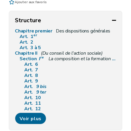
Ajouter aux favoris
Structure
Chapitre premier
Des dispositions générales
er
Art. 1
Art. 2
Art. 3 à 5
Chapitre II
(Du conseil de l'action sociale)
re
Section
I
La composition et la formation du
(conse
Art. 6
Art. 7
Art. 8
Art. 9
Art.
9
bis
Art.
9
ter
Art. 10
Art. 11
Art. 12
Art. 13
Voir plus
Art. 14
Art. 15