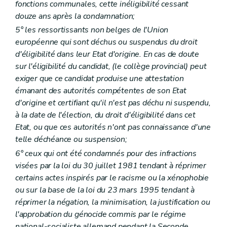
Art. 100
fonctions communales, cette inéligibilité cessant
Art. 100
bis
douze ans après la condamnation;
Art. 101
Art. 102
5° les ressortissants non belges de l'Union
Art. 103
européenne qui sont déchus ou suspendus du droit
Art. 104
d'éligibilité dans leur Etat d'origine. En cas de doute
Chapitre VIII
Du financement
sur l'éligibilité du candidat, (le collège provincial) peut
Art. 105
Art. 106
exiger que ce candidat produise une attestation
Art. 107
émanant des autorités compétentes de son Etat
Chapitre IX
De la tutelle administrative
d'origine et certifiant qu'il n'est pas déchu ni suspendu,
Section
première
Dispositions générales
– Décret du 2 avril 1998, art. 28, 1°)
à la date de l'élection, du droit d'éligibilité dans cet
Art. 108
Art. 109
Etat, ou que ces autorités n'ont pas connaissance d'une
Art. 110
telle déchéance ou suspension;
Art. 110
bis
6° ceux qui ont été condamnés pour des infractions
Section
2
De la tutelle générale d'annulation sur les actes des centres publics d'action sociale
Art. 111
visées par la loi du 30 juillet 1981 tendant à réprimer
Art. 112
certains actes inspirés par le racisme ou la xénophobie
Section
2
bis
De la tutelle spéciale d'approbation sur les actes des centres publics d'action sociale
ou sur la base de la loi du 23 mars 1995 tendant à
Art.
112
bis
réprimer la négation, la minimisation, la justification ou
Art.
112
ter
Art.
112
quater
l'approbation du génocide commis par le régime
Art.
112
quinquies
national-socialiste allemand pendant la Seconde