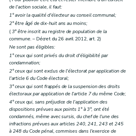
Art. 80
de l'action sociale, il faut:
Art. 81
1° avoir la qualité d'électeur au conseil communal;
Art. 82 et 83
Art. 84
2° être âgé de dix-huit ans au moins;
Art. 85
(
3° être inscrit au registre de population de la
Section 2
De la gestion budgétaire et financière
Art. 86
commune.
– Décret du 26 avril 2012, art. 2)
Art. 87
Ne sont pas éligibles:
Art.
87
bis
1° ceux qui sont privés du droit d'éligibilité par
Art. 88
Art. 89
condamnation;
Art. 90
2° ceux qui sont exclus de l'électorat par application de
Art. 91
l'article 6 du Code électoral;
Art. 92
Art. 93
3° ceux qui sont frappés de la suspension des droits
Section 3
De la gestion distincte des services et établissements
électoraux par application de l'article 7 du même Code;
Art. 94
Art. 95
4° ceux qui, sans préjudice de l'application des
Art. 96
dispositions prévues aux points 1° à 3°, ont été
Chapitre VII
Du remboursement, par les particuliers, des frais de l'aide sociale
condamnés, même avec sursis, du chef de l'une des
Art. 97
infractions prévues aux articles 240, 241, 243 et 245
Art. 98
Art. 99
à 248 du Code pénal, commises dans l'exercice de