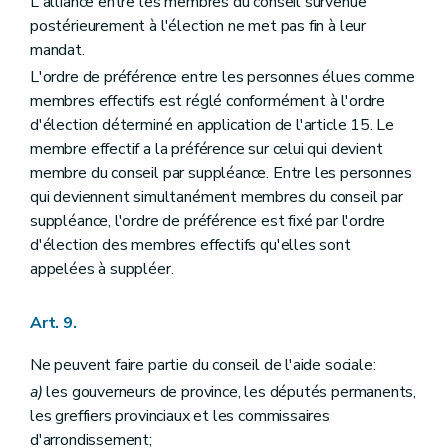
L'alliance entre les membres du conseil survenue
Art. 135
postérieurement à l'élection ne met pas fin à leur
Chapitre XIII
Des dispositions transitoires, modificatives et abrogatoires
mandat.
Art. 136
Art. 137
L'ordre de préférence entre les personnes élues comme
Art. 138
membres effectifs est réglé conformément à l'ordre
Art. 139
d'élection déterminé en application de l'article 15. Le
Art. 140
membre effectif a la préférence sur celui qui devient
Art. 141
Art. 142
membre du conseil par suppléance. Entre les personnes
Art. 143
qui deviennent simultanément membres du conseil par
Art. 144
suppléance, l'ordre de préférence est fixé par l'ordre
Art. 145
d'élection des membres effectifs qu'elles sont
Art. 146
Art. 147
appelées à suppléer.
Art. 148
Art. 149
Art. 150
Art. 9.
Art. 151
Ne peuvent faire partie du conseil de l'aide sociale:
a)
les gouverneurs de province, les députés permanents,
les greffiers provinciaux et les commissaires
d'arrondissement;