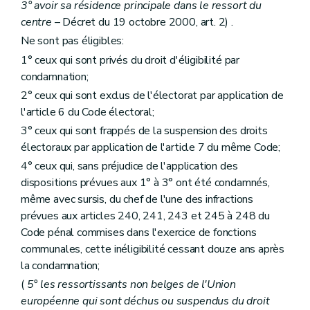
Art. 100
bis
3° avoir sa résidence principale dans le ressort du
Art. 101
centre
– Décret du 19 octobre 2000, art. 2) .
Art. 102
Art. 103
Ne sont pas éligibles:
Art. 104
1° ceux qui sont privés du droit d'éligibilité par
Chapitre VIII
Du financement
condamnation;
Art. 105
Art. 106
2° ceux qui sont exclus de l'électorat par application de
Art. 107
l'article 6 du Code électoral;
Chapitre IX
De la tutelle administrative
3° ceux qui sont frappés de la suspension des droits
Section première
Dispositions générales
– Décret du 2 avril 1998 , art. 28, 1°)
Art. 108
électoraux par application de l'article 7 du même Code;
Art. 109
4° ceux qui, sans préjudice de l'application des
Art. 110
dispositions prévues aux 1° à 3° ont été condamnés,
Art. 110
bis
Section 2
De la tutelle générale sur les centres publics d'aide sociale et les hôpitaux qui en dépendent
même avec sursis, du chef de l'une des infractions
Art. 111
prévues aux articles 240, 241, 243 et 245 à 248 du
Art. 112
Code pénal commises dans l'exercice de fonctions
Art. 112
bis
communales, cette inéligibilité cessant douze ans après
Section 3
De l'envoi d'un commissaire spécial
– Décre
Art. 113
la condamnation;
Chapitre X
Du contentieux et des actions judiciaires
(
5° les ressortissants non belges de l'Union
Art. 114
européenne qui sont déchus ou suspendus du droit
Art. 115