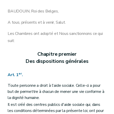
Art. 17
bis
Art. 18
Art. 18
bis
BAUDOUIN, Roi des Belges,
Art. 18
ter
Art. 19
A tous, présents et à venir, Salut.
Art. 20
Art. 20
bis
Les Chambres ont adopté et Nous sanctionnons ce qui
Art. 20
ter
Art. 21
suit:
Art. 21
bis
Art. 22
Art. 23
Chapitre premier
Section 2
Du fonctionnement du conseil de l'aide sociale
Des dispositions générales
Art. 24
Art. 25
Art. 25
bis
er
Art. 1
.
Art. 25
ter
Art. 26
Toute personne a droit à l'aide sociale. Celle-ci a pour
Art. 26
bis
but de permettre à chacun de mener une vie conforme à
Art. 26
ter
Art. 27
la dignité humaine.
Art. 27
bis
Il est créé des centres publics d'aide sociale qui, dans
Art. 28
les conditions déterminées par la présente loi, ont pour
Art. 29