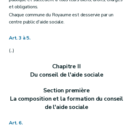
Art. 51
et obligations.
Art. 52
Chaque commune du Royaume est desservie par un
Art. 53
Art. 54
centre public d'aide sociale.
Art. 55
Art. 55
bis
Art. 3 à 5.
Art. 56
Chapitre IV
Des missions du centre public d'aide sociale
Section première
Missions générales et exécution
(...)
Art. 57
Art. 57
bis
Chapitre II
Art. 57
ter
Art. 57
ter
/1
Du conseil de l'aide sociale
Art. 57
ter
/2
Art. 57
quater
Art. 58
Section première
Art. 59
La composition et la formation du conseil
Art. 60
Art. 60
bis
de l'aide sociale
Art. 61
Art. 62
Art. 6.
Art. 62
bis
Section 2
De la tutelle des enfants