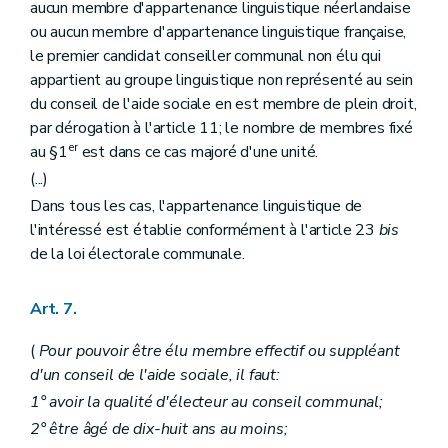
aucun membre d'appartenance linguistique néerlandaise
Art. 81
Art. 82 et 83
ou aucun membre d'appartenance linguistique française,
Art. 84
le premier candidat conseiller communal non élu qui
Art. 85
appartient au groupe linguistique non représenté au sein
Section 2
De la gestion budgétaire et financière
du conseil de l'aide sociale en est membre de plein droit,
Art. 86
Art. 87
par dérogation à l'article 11; le nombre de membres fixé
Art. 87
bis
er
au §1
est dans ce cas majoré d'une unité.
Art. 88
(...)
Art. 89
Art. 90
Dans tous les cas, l'appartenance linguistique de
Art. 91
l'intéressé est établie conformément à l'article 23
bis
Art. 92
de la loi électorale communale.
Art. 93
Section 3
De la gestion distincte des services et établissements
Art. 94
Art. 7.
Art. 95
Art. 96
(
Pour pouvoir être élu membre effectif ou suppléant
Chapitre VII
Du remboursement, par les particuliers, des frais de l'aide sociale
Art. 97
d'un conseil de l'aide sociale, il faut:
Art. 98
1° avoir la qualité d'électeur au conseil communal;
Art. 99
2° être âgé de dix-huit ans au moins;
Art. 100