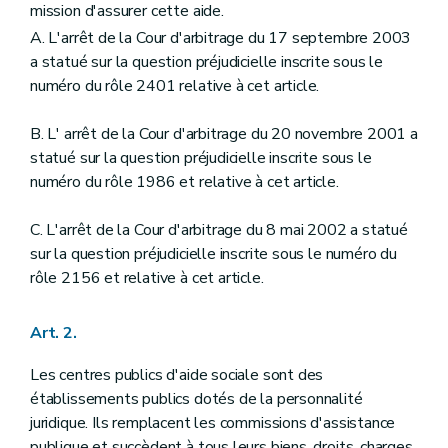
Art. 30
mission d'assurer cette aide.
Art. 31
A. L'arrêt de la Cour d'arbitrage du 17 septembre 2003
Art. 31
bis
a statué sur la question préjudicielle inscrite sous le
Art. 32
Art. 33
numéro du rôle 2401 relative à cet article.
Art. 33
bis
Art. 34
B. L' arrêt de la Cour d'arbitrage du 20 novembre 2001 a
Art. 35
statué sur la question préjudicielle inscrite sous le
Art. 36
Art. 37
numéro du rôle 1986 et relative à cet article.
Art. 38
Art. 39
C. L'arrêt de la Cour d'arbitrage du 8 mai 2002 a statué
Art. 40
sur la question préjudicielle inscrite sous le numéro du
Chapitre III
Du personnel du centre public d'aide sociale
Art. 41
rôle 2156 et relative à cet article.
Art. 42
Art. 43
Art. 44
Art. 2.
Art. 45
Art. 46
Les centres publics d'aide sociale sont des
Art. 47
établissements publics dotés de la personnalité
Art. 48
juridique. Ils remplacent les commissions d'assistance
Art. 49
Art. 50
publique et succèdent à tous leurs biens, droits, charges