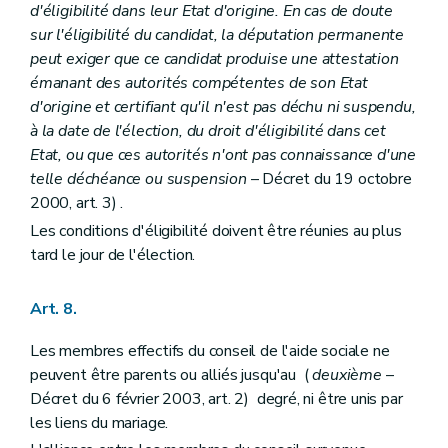
Art. 115
bis
d'éligibilité dans leur Etat d'origine. En cas de doute
Art. 115
ter
sur l'éligibilité du candidat, la députation permanente
Chapitre XI
Du conseil supérieur de l'aide sociale et du service d'étude
peut exiger que ce candidat produise une attestation
Art. 116
émanant des autorités compétentes de son Etat
Art. 117
Chapitre XII
Des associations
d'origine et certifiant qu'il n'est pas déchu ni suspendu,
Art. 118
à la date de l'élection, du droit d'éligibilité dans cet
Art. 119
Etat, ou que ces autorités n'ont pas connaissance d'une
Art. 120
telle déchéance ou suspension
– Décret du 19 octobre
Art. 121
Art. 121
bis
2000, art. 3) .
Art. 122
Les conditions d'éligibilité doivent être réunies au plus
Art. 123
tard le jour de l'élection.
Art. 124
Art. 125
Art. 126
Art. 8.
Art. 127
Art. 128
Les membres effectifs du conseil de l'aide sociale ne
Art. 129
Art. 130
peuvent être parents ou alliés jusqu'au (
deuxième
–
Art. 131
Décret du 6 février 2003, art. 2) degré, ni être unis par
Art. 132
les liens du mariage.
Art. 133
Art. 134