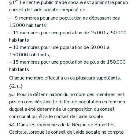
Art. 63
er
§1
. Le centre public d'aide sociale est administré par un
Art. 64
conseil de l'aide sociale composé de:
Art. 65
– 9 membres pour une population ne dépassant pas
Art. 66
Art. 67
15.000 habitants;
Art. 68
– 11 membres pour une population de 15.001 à 50.000
Section 3
Des avances sur pensions alimentaires et du recouvrement de ces pensions
habitants;
Art. 68
bis
– 13 membres pour une population de 50.001 à
Art. 68
ter
Art. 68
quater
150.000 habitants;
Section 4
Aide spécifique au paiement de pensions alimentaires en faveur d'enfants
– 15 membres pour une population de plus de 150.000
Art. 68
quinquies
habitants.
Chapitre V
Du recours
Art. 69 et 70
Chaque membre effectif a un ou plusieurs suppléants.
Art. 71
§2. (...)
Art. 72 à 74
§3. Pour la détermination du nombre des membres, est
Chapitre VI
De l'administration du centre public d'aide sociale
Section première
De la gestion des biens
pris en considération le chiffre de population en fonction
Art. 75
duquel a été déterminée la composition du conseil
Art. 76
communal qui élira le conseil de l'aide sociale.
Art. 77
Art. 78
§4. Dans les communes de la Région de Bruxelles-
Art. 79
Capitale, lorsque le conseil de l'aide sociale ne compte
Art. 80