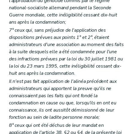
l'approbation du génocide commis par le régime
Art. 116
national-socialiste allemand pendant la Seconde
Art. 117
Chapitre XII
Des associations
Guerre mondiale, cette inéligibilité cessant dix-huit
Art. 118
ans après la condamnation;
Art. 119
7° ceux qui, sans préjudice de l'application des
Art. 120
Art. 121
dispositions prévues aux points 1° et 2°, étaient
Art. 121
bis
administrateurs d'une association au moment des faits
Art. 122
à la suite desquels elle a été condamnée pour l'une
Art. 123
des infractions prévues par la loi du 30 juillet 1981 ou
Art. 124
Art. 125
la loi du 23 mars 1995, cette inéligibilité cessant dix-
Art. 126
huit ans après la condamnation.
Art. 127
Il n'est pas fait application de l'alinéa précédent aux
Art. 128
Art. 129
administrateurs qui apportent la preuve qu'ils ne
Art. 130
connaissaient pas les faits qui ont fondé la
Art. 131
condamnation en cause ou que, lorsqu'ils en ont eu
Art. 132
connaissance, ils ont aussitôt démissionné de leur
Art. 133
Art. 134
fonction au sein de ladite personne morale;
Art. 135
8° ceux qui ont été déchus de leur mandat en
Chapitre XIII
Des dispositions transitoires, modificatives et abrogatoires
application de l'article 38, §2 ou §4, de la présente loi
Art. 136