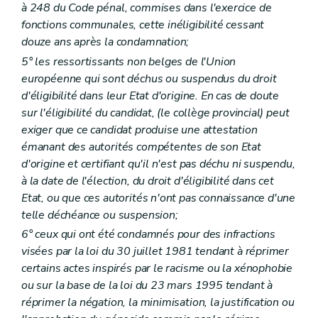
Art. 103
à 248 du Code pénal, commises dans l'exercice de
Art. 104
fonctions communales, cette inéligibilité cessant
Chapitre VIII
Du financement
Art. 105
douze ans après la condamnation;
Art. 106
5° les ressortissants non belges de l'Union
Art. 107
européenne qui sont déchus ou suspendus du droit
Chapitre IX
De la tutelle administrative
d'éligibilité dans leur Etat d'origine. En cas de doute
Section première
Dispositions générales
– Décret du 2 avril 1998 , art. 28, 1°)
Art. 108
sur l'éligibilité du candidat, (le collège provincial) peut
Art. 109
exiger que ce candidat produise une attestation
Art. 110
émanant des autorités compétentes de son Etat
Art. 110
bis
Section 2
De la tutelle générale sur les (centres publics d'action sociale) et les hôpitaux qui en dépendent
d'origine et certifiant qu'il n'est pas déchu ni suspendu,
Art. 111
à la date de l'élection, du droit d'éligibilité dans cet
Art. 112
Etat, ou que ces autorités n'ont pas connaissance d'une
Art. 112
bis
telle déchéance ou suspension;
Section 3
De l'envoi d'un commissaire spécial
– Décre
Art. 113
6° ceux qui ont été condamnés pour des infractions
Chapitre X
Du contentieux et des actions judiciaires
visées par la loi du 30 juillet 1981 tendant à réprimer
Art. 114
certains actes inspirés par le racisme ou la xénophobie
Art. 115
Art. 115
bis
ou sur la base de la loi du 23 mars 1995 tendant à
Art. 115
ter
réprimer la négation, la minimisation, la justification ou
Chapitre XI
Du conseil supérieur de l'aide sociale et du service d'étude