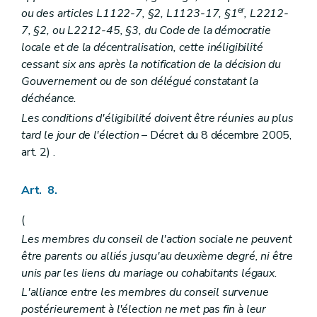
er
Art. 137
ou des articles L1122-7, §2, L1123-17, §1
, L2212-
Art. 138
7, §2, ou L2212-45, §3, du Code de la démocratie
Art. 139
locale et de la décentralisation, cette inéligibilité
Art. 140
cessant six ans après la notification de la décision du
Art. 141
Art. 142
Gouvernement ou de son délégué constatant la
Art. 143
déchéance.
Art. 144
Les conditions d'éligibilité doivent être réunies au plus
Art. 145
Art. 146
tard le jour de l'élection
– Décret du 8 décembre 2005,
Art. 147
art. 2) .
Art. 148
Art. 149
Art. 150
Art. 8.
Art. 151
(
Les membres du conseil de l'action sociale ne peuvent
être parents ou alliés jusqu'au deuxième degré, ni être
unis par les liens du mariage ou cohabitants légaux.
L'alliance entre les membres du conseil survenue
postérieurement à l'élection ne met pas fin à leur