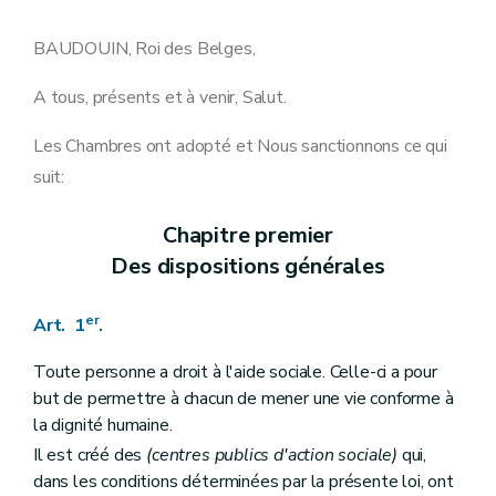
Art. 18
Art. 19
Art. 20
BAUDOUIN, Roi des Belges,
Art. 21
Art. 22
A tous, présents et à venir, Salut.
Section 2
Du fonctionnement du conseil de l'aide sociale
Art. 24
Les Chambres ont adopté et Nous sanctionnons ce qui
Art. 25
Art. 25
bis
suit:
Art. 25
ter
Art. 26
Art. 26
bis
Chapitre premier
Art. 26
ter
Des dispositions générales
Art. 27
Art. 27
bis
Art. 28
er
Art. 1
.
Art. 29
Art. 30
Toute personne a droit à l'aide sociale. Celle-ci a pour
Art. 31
but de permettre à chacun de mener une vie conforme à
Art. 31
bis
Art. 32
la dignité humaine.
Art. 33
Il est créé des
(centres publics d'action sociale)
qui,
Art. 33
bis
dans les conditions déterminées par la présente loi, ont
Art. 34