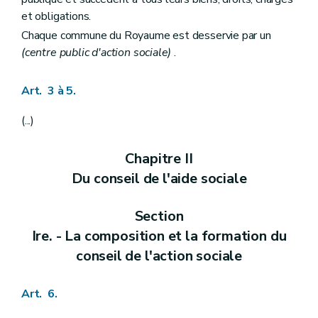
Art.
54
quater
et obligations.
Art. 55
Chaque commune du Royaume est desservie par un
Art. 55
bis
Art. 56
(centre public d'action sociale)
.
Chapitre IV
Des missions du (centre public d'action sociale)
Section première
Missions générales et exécution
Art. 3 à 5.
Art. 57
Art. 57
bis
Art. 57
ter
(...)
Art. 57
ter
/1
Art. 57
ter
/2
Chapitre II
Art. 57
quater
Art. 58
Du conseil de l'aide sociale
Art. 59
Art. 60
Art. 60
bis
Section
Art. 61
Ire. - La composition et la formation du
Art. 62
Art. 62
bis
conseil de l'action sociale
Section 2
De la tutelle des enfants
Art. 63
Art. 6.
Art. 64
Art. 65