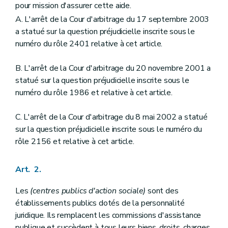
Art. 34
bis
pour mission d'assurer cette aide.
Art. 35
A. L'arrêt de la Cour d'arbitrage du 17 septembre 2003
Art. 36
a statué sur la question préjudicielle inscrite sous le
Art. 37
Art. 38
numéro du rôle 2401 relative à cet article.
Art. 39
Art. 40
B. L'arrêt de la Cour d'arbitrage du 20 novembre 2001 a
Chapitre III
Du personnel du (centre public d'action sociale)
statué sur la question préjudicielle inscrite sous le
Art. 41
Art. 42
numéro du rôle 1986 et relative à cet article.
Art. 43
Art. 44
C. L'arrêt de la Cour d'arbitrage du 8 mai 2002 a statué
Art. 45
sur la question préjudicielle inscrite sous le numéro du
Art. 46
Art. 47
rôle 2156 et relative à cet article.
Art. 48
Art. 49
Art. 50
Art. 2.
Art. 51
Art. 52
Les
(centres publics d'action sociale)
sont des
Art. 53
établissements publics dotés de la personnalité
Art. 54
juridique. Ils remplacent les commissions d'assistance
Art.
54
bis
Art.
54
ter
publique et succèdent à tous leurs biens, droits, charges