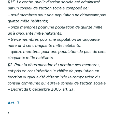
Art. 66
er
§1
. Le centre public d'action sociale est administré
Art. 67
par un conseil de l'action sociale composé de:
Art. 68
– neuf membres pour une population ne dépassant pas
Section 3
Des avances sur pensions alimentaires et du recouvrement de ces pensions
Art. 68
bis
quinze mille habitants;
Art. 68
ter
– onze membres pour une population de quinze mille
Art. 68
quater
un à cinquante mille habitants;
Section 4
Aide spécifique au paiement de pensions alimentaires en faveur d'enfants ou de parts contributives pour enfants placés
– treize membres pour une population de cinquante
Art. 68
quinquies
Chapitre V
Du recours
mille un à cent cinquante mille habitants;
Art. 69 et 70
– quinze membres pour une population de plus de cent
Art. 71
cinquante mille habitants.
Art. 72 à 74
Chapitre VI
De l'administration du (centre public d'action sociale)
§2. Pour la détermination du nombre des membres,
Section première
De la gestion des biens
est pris en considération le chiffre de population en
Art. 75
fonction duquel a été déterminée la composition du
Art. 76
conseil communal qui élira le conseil de l'action sociale
Art. 77
Art. 78
– Décret du 8 décembre 2005, art. 2) .
Art. 79
Art. 80
Art. 81
Art. 7.
Art. 82 et 83
Art. 84
(