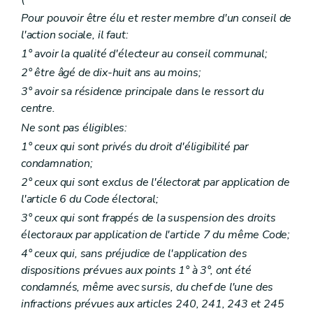
Art. 85
Pour pouvoir être élu et rester membre d'un conseil de
Section 2
De la gestion budgétaire et financière
l'action sociale, il faut:
Art. 86
Art. 87
1° avoir la qualité d'électeur au conseil communal;
Art. 87
bis
2° être âgé de dix-huit ans au moins;
Art. 88
Art. 89
3° avoir sa résidence principale dans le ressort du
Art. 90
centre.
Art. 91
Ne sont pas éligibles:
Art. 92
Art. 93
1° ceux qui sont privés du droit d'éligibilité par
Section 3
De la gestion distincte des services et établissements
condamnation;
Art. 94
Art. 95
2° ceux qui sont exclus de l'électorat par application de
Art. 96
l'article 6 du Code électoral;
Chapitre VII
Du remboursement, par les particuliers, des frais de l'aide sociale
3° ceux qui sont frappés de la suspension des droits
Art. 97
Art. 98
électoraux par application de l'article 7 du même Code;
Art. 99
4° ceux qui, sans préjudice de l'application des
Art. 100
dispositions prévues aux points 1° à 3°, ont été
Art. 100
bis
condamnés, même avec sursis, du chef de l'une des
Art. 101
Art. 102
infractions prévues aux articles 240, 241, 243 et 245