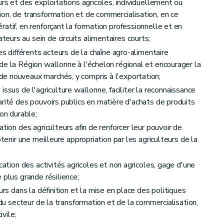
urs et des exploitations agricoles, individuellement ou
on, de transformation et de commercialisation, en ce
atif, en renforçant la formation professionnelle et en
urs au sein de circuits alimentaires courts;
es différents acteurs de la chaîne agro-alimentaire
de la Région wallonne à l'échelon régional et encourager la
actère personnel de l'observatoire foncier
e nouveaux marchés, y compris à l'exportation;
ssus de l'agriculture wallonne, faciliter la reconnaissance
arité des pouvoirs publics en matière d'achats de produits
ion durable;
tion des agriculteurs afin de renforcer leur pouvoir de
btenir une meilleure appropriation par les agriculteurs de la
cation des activités agricoles et non agricoles, gage d'une
 plus grande résilience;
urs dans la définition et la mise en place des politiques
onnel de l'Agence wallonne pour la Promotion d'une Agriculture de qualité
 du secteur de la transformation et de la commercialisation,
vile;