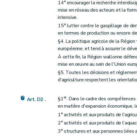
14° encourager la recherche interdiscipl
Section 6
Les documents et les demandes i
mise en réseau des acteurs et la for
Art. D61
intensive.
Art. D62
15° lutter contre le gaspillage de den
en termes de production ou encore de
Art. D63
§4. La politique agricole de la Région
Titre III
Dispositions relatives à la participation des 
européenne, et tend à assurer le déve
er
Chapitre I
Conseil supérieur wallon de l'Agr
À cette fin, la Région wallonne défen
Art. D64
mise en œuvre au sein de l'Union europ
Art. D65
§5. Toutes les décisions et réglemen
Art. D66
d'agriculture respectent les orientatio
Art. D67
Chapitre II
Participation des agriculteurs
er
§1
. Dans le cadre des compétences d
Art. D2 .
re
Section 1
Associations agricoles wallon
en matière d'expansion économique, l
Section 2
Collège des producteurs
1° activités et aux produits de l'agricu
Section 3
Support opérationnel au collège
2° activités et aux produits de l'aquac
Chapitre III
Cellule de prospective et de veill
3° structures et aux personnes liées a
Art. D80