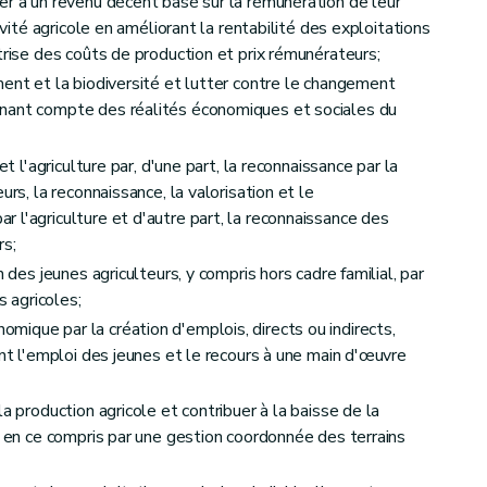
er à un revenu décent basé sur la rémunération de leur
tivité agricole en améliorant la rentabilité des exploitations
trise des coûts de production et prix rémunérateurs;
ment et la biodiversité et lutter contre le changement
nant compte des réalités économiques et sociales du
et l'agriculture par, d'une part, la reconnaissance par la
urs, la reconnaissance, la valorisation et le
 l'agriculture et d'autre part, la reconnaissance des
rs;
nel pour les systèmes de qualité européens et pour la qualité différenciée
n des jeunes agriculteurs, y compris hors cadre familial, par
s agricoles;
ique par la création d'emplois, directs ou indirects,
ant l'emploi des jeunes et le recours à une main d'œuvre
rsonnel relatives à l'aménagement foncier et à la politique foncière
a production agricole et contribuer à la baisse de la
, en ce compris par une gestion coordonnée des terrains