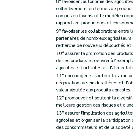
8° favoriser l'autonomie des agriculte
Art. D47
collectivement, en termes de producti
compris en favorisant le modèle coopér
Art. D48
rapprochant producteurs et consommate
Art. D49
9° favoriser les collaborations entre l
Art. D50
partenaires de nombreux agriculteurs 
Section 4
Les traitements de données à car
recherche de nouveaux débouchés et d
Art. D51
10° assurer la promotion des produits i
Art. D52
de ces produits et oeuvrer à l'exempl
Art. D53
agricoles et horticoles et d'alimentat
Art. D54
11° encourager et soutenir la structura
Art. D55
négociation au sein des filières et d'o
valeur ajoutée aux produits agricoles;
Art. D56
12° promouvoir et soutenir la diversifi
Art. D57
meilleure gestion des risques et d'une
Art. D58
13° assurer l'implication des agriculte
Section 5
Les traitements de données à caractère pers
agricoles et organiser la participation
Art. D59
des consommateurs et de la société ci
Art. D60