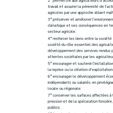
2° permettre aux agriculteurs d'accéd
Art. D33
travail et assurer la pérennité de l'ac
agricoles par une approche alliant maî
Art. D34
3° préserver et améliorer l'environne
Art. D35
climatique et ses conséquences en te
Art. D36
secteur agricole;
Art. D37
4° renforcer les liens entre la société 
Art. D38
société du rôle essentiel des agriculte
Art. D39
développement des services rendus par
Art. D40
attentes sociétales par les agriculteu
Section 2
Les traitements de données à caractère person
5° encourager et soutenir l'installatio
la reprise ou la création d'exploitation
Art. D41
6° encourager le développement économ
Art. D42
indépendants ou salariés, en privilégi
Section 3
Les traitements de données à caractère pe
locale ou régionale;
Art. D43
7° conserver les surfaces affectées à l
Art. D44
pression et de la spéculation foncière
Art. D45
publics;
Art. D46