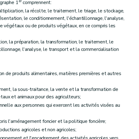
er
agraphe 1
comprennent:
ltiplication, la récolte, le traitement, le triage, le stockage,
re
résentation, le conditionnement, l'échantillonnage, l'analyse,
 de végétaux ou de produits végétaux, en ce compris les
tion, la préparation, la transformation, le traitement, le
illonnage, l'analyse, le transport et la commercialisation
tion de produits alimentaires, matières premières et autres
iculture wallonne
ement, la sous-traitance, la vente et la transformation de
taux et animaux pour des agriculteurs;
onnelle aux personnes qui exercent les activités visées au
ris l'aménagement foncier et la politique foncière;
roductions agricoles et non agricoles;
veloppement et l'encadrement des activités agricoles vers