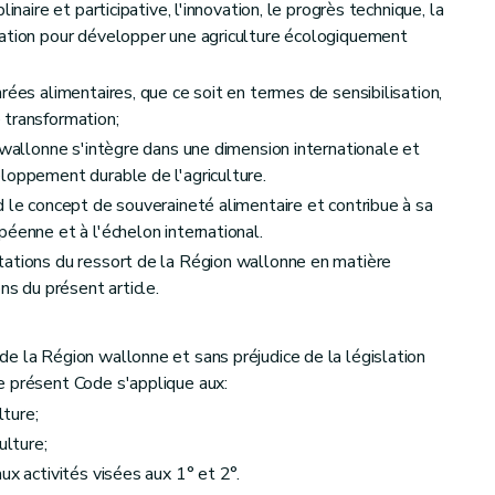
inaire et participative, l'innovation, le progrès technique, la
ntroduites par voie électronique
mation pour développer une agriculture écologiquement
rées alimentaires, que ce soit en termes de sensibilisation,
 transformation;
 wallonne s'intègre dans une dimension internationale et
acteurs, au suivi et à la coordination des politiques agricoles
loppement durable de l'agriculture.
iculture, de l'Agro-Alimentaire et de l'Alimentation
d le concept de souveraineté alimentaire et contribue à sa
éenne et à l'échelon international.
tations du ressort de la Région wallonne en matière
ns du présent article.
e la Région wallonne et sans préjudice de la législation
nes
e présent Code s'applique aux:
lture;
 des producteurs
ulture;
e scientifique
ux activités visées aux 1° et 2°.