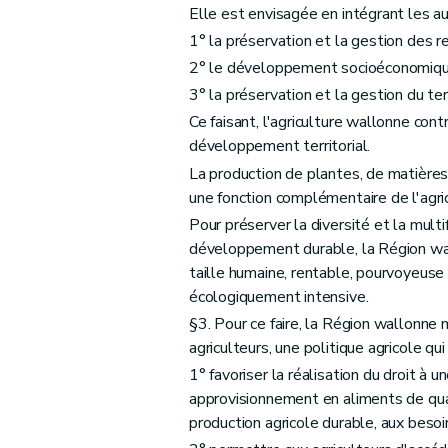
Elle est envisagée en intégrant les au
Art. D19
1° la préservation et la gestion des re
Titre II
De la récolte et de la gestion des donn
2° le développement socioéconomique 
Chapitre I
Le système intégré de gestion et 
3° la préservation et la gestion du te
Section 1
Le système intégré de gestion e
Ce faisant, l'agriculture wallonne contr
Section 2
Le fonds SIGeC
développement territorial.
Art. D25
La production de plantes, de matières
Art. D26
une fonction complémentaire de l'agri
Art. D27
Pour préserver la diversité et la multi
développement durable, la Région wall
Chapitre II
La demande unique
taille humaine, rentable, pourvoyeuse 
Art. D28
écologiquement intensive.
Art. D29
§3. Pour ce faire, la Région wallonne
Art. D30
agriculteurs, une politique agricole qui
Art. D31
1° favoriser la réalisation du droit à
Art. D32
approvisionnement en aliments de qual
Chapitre III
Les données
production agricole durable, aux besoi
re
Section 1
Les traitements de données à 