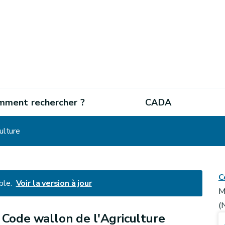
mment rechercher ?
CADA
ulture
C
ble.
Voir la version à jour
M
(
u Code wallon de l'Agriculture