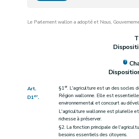
Art. D7
Art. D8
Le Parlement wallon a adopté et Nous, Gouvernement
Art. D9
Art. D10
T
Section 3
Dispositions relatives à l'octroi
Disposit
Art. D11
Art. D12
Cha
Art. D13
Dispositio
Art. D14
Section 4
Moyens de conférer une date cer
er
§1
. L'agriculture est un des socles 
Art.
Art. D15
Région wallonne. Elle est essentiell
er
D1
.
environnemental et concourt au déve
Art. D16
L'agriculture wallonne est plurielle e
Section 5
Recours administratifs
richesse à préserver.
Art. D17
§2. La fonction principale de l'agricul
Art. D18
besoins essentiels des citoyens.
Section 6
L'action en cessation