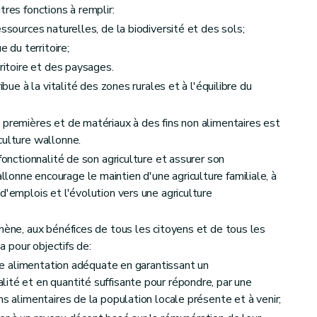
tres fonctions à remplir:
ssources naturelles, de la biodiversité et des sols;
ées
du territoire;
de contrôle " SIGeC " et le fonds SIGeC
rritoire et des paysages.
t de contrôle " SIGeC "
ibue à la vitalité des zones rurales et à l'équilibre du
 premières et de matériaux à des fins non alimentaires est
culture wallonne.
fonctionnalité de son agriculture et assurer son
onne encourage le maintien d'une agriculture familiale, à
d'emplois et l'évolution vers une agriculture
 mène, aux bénéfices de tous les citoyens et de tous les
 a pour objectifs de:
 une alimentation adéquate en garantissant un
ité et en quantité suffisante pour répondre, par une
ns alimentaires de la population locale présente et à venir;
caractère personnel de l'organisme payeur