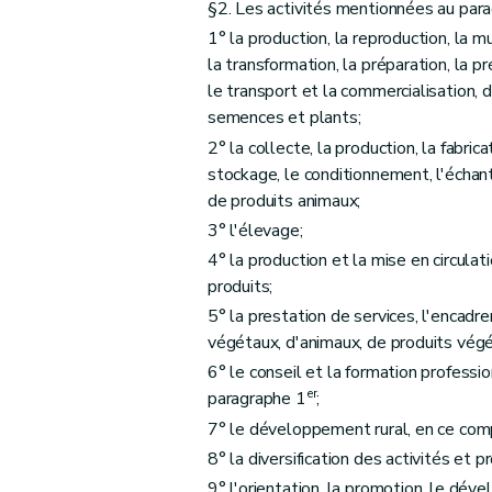
§2. Les activités mentionnées au par
Art. D81
1° la production, la reproduction, la mu
Chapitre IV
Comité stratégique de l'agricultu
la transformation, la préparation, la p
Art. D82
le transport et la commercialisation,
semences et plants;
Art. D83
2° la collecte, la production, la fabrica
Art. D84
stockage, le conditionnement, l'échant
Art. D85
de produits animaux;
Art. D86
3° l'élevage;
Art. D87
4° la production et la mise en circula
Chapitre V
Rapport annuel sur l'état de l'agr
produits;
Art. D88
5° la prestation de services, l'encadr
Art. D89
végétaux, d'animaux, de produits végé
Art. D90
6° le conseil et la formation professi
er
Titre IV
L'agriculteur
paragraphe 1
;
er
Chapitre I
La cotitularité
7° le développement rural, en ce comp
8° la diversification des activités et p
Art. D91
9° l'orientation, la promotion, le dé
Art. D92