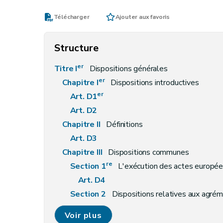
Télécharger
Ajouter aux favoris
Structure
er
Titre I
Dispositions générales
er
Chapitre I
Dispositions introductives
er
Art. D1
Art. D2
Chapitre II
Définitions
Art. D3
Chapitre III
Dispositions communes
re
Section 1
L'exécution des actes europé
Art. D4
Section 2
Dispositions relatives aux agré
Art. D5
Voir plus
Art. D6