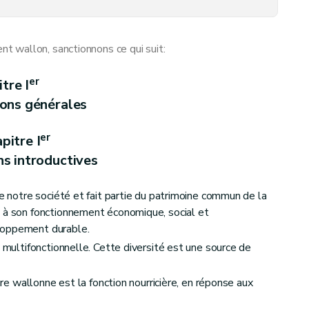
 wallon, sanctionnons ce qui suit:
er
itre I
, à l'emploi et au contrôle des subventions
ions générales
er
pitre I
ns introductives
taine à un document et computation des délais
de notre société et fait partie du patrimoine commun de la
e à son fonctionnement économique, social et
loppement durable.
t multifonctionnelle. Cette diversité est une source de
ture wallonne est la fonction nourricière, en réponse aux