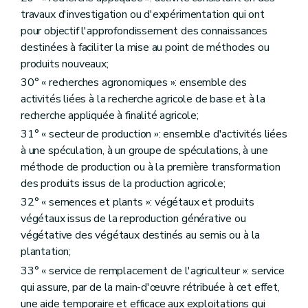
Art. D336
travaux d'investigation ou d'expérimentation qui ont
Art. D337
pour objectif l'approfondissement des connaissances
Art. D338
destinées à faciliter la mise au point de méthodes ou
Art. D339
Art. D340
produits nouveaux;
Art. D341
30° « recherches agronomiques »: ensemble des
Art. D342
activités liées à la recherche agricole de base et à la
Art. D343
Art. D344
recherche appliquée à finalité agricole;
Art. D345
31° « secteur de production »: ensemble d'activités liées
Art. D346
à une spéculation, à un groupe de spéculations, à une
Art. D347
Art. D348
méthode de production ou à la première transformation
Art. D349
des produits issus de la production agricole;
Art. D349/1
32° « semences et plants »: végétaux et produits
Art. D350
végétaux issus de la reproduction générative ou
Art. D351
Art. D352
végétative des végétaux destinés au semis ou à la
Chapitre IV
Dispositions relatives à la politique foncière agricole
plantation;
Art. D353
re
33° « service de remplacement de l'agriculteur »: service
Section 1
Gestion foncière
Art. D354
qui assure, par de la main-d'œuvre rétribuée à cet effet,
Art. D355
une aide temporaire et efficace aux exploitations qui