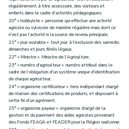
Art. D295
régulièrement, à titre accessoire, des visiteurs et
Art. D295/1
enfants dans le cadre d'activités pédagogiques;
Art. D296
20° « hobbyiste »: personne qui effectue une activité
Art. D297
Art. D298
agricole ou sylvicole de manière régulière mais dont ce
Art. D299
n'est pas l'activité ni la source de revenu principale;
Art. D300
21° « jour ouvrable »: tout jour, à l'exclusion des samedis,
Sous-section 5
Des frais d'exécution et de l'acte complémentaire éventuel
Art. D301
dimanches et jours fériés légaux;
Art. D302
22° « Ministre »: Ministre de l'Agriculture;
Art. D303
23° « numéro d'agriculteur »: numéro attribué dans le
Art. D304
Art. D305
cadre de l'obligation d'un système unique d'identification
Art. D306
de chaque agriculteur;
Sous-section 6
Des voies de recours
24° « organisme certificateur »: tiers indépendant chargé
Art. D307
Art. D308
de réaliser des certifications de produits, et disposant à
Sous-section 7
Des formalités finales
cette fin d'un agrément;
Art. D309
25° « organisme payeur »: organisme chargé de la
Art. D310
Art. D311
gestion et du paiement des aides agricoles provenant
Art. D312
des Fonds FEAGA et FEADER pour la Région wallonne;
Art. D313