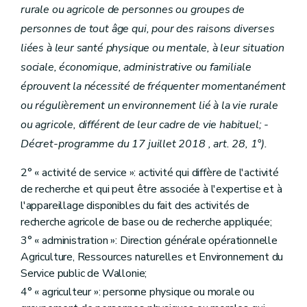
Sous-section 1
Champ d’application et conditions d’agrément
rurale ou agricole de personnes ou groupes de
Art. D.218/1
personnes de tout âge qui, pour des raisons diverses
Art. D.218/2
Art. D.218/3
liées à leur santé physique ou mentale, à leur situation
Sous-section 2
Condition d’engagement, évaluation et contrôle
sociale, économique, administrative ou familiale
Art. D.218/4
Art. D.218/5
éprouvent la nécessité de fréquenter momentanément
Art. D.218/6
ou régulièrement un environnement lié à la vie rurale
Sous-section 3
Recours- Décret-programme du 17 juillet 2018, art. 33 à 45).
Art. D.218/7
ou agricole, différent de leur cadre de vie habituel; -
Art. D.218/8
Décret-programme du 17 juillet 2018 , art. 28, 1°).
Art. D.218/9
Section 3
Soutien aux personnes morales pour la valorisation des produits agricoles
2° « activité de service »: activité qui diffère de l'activité
Art. D219
Art. D220
de recherche et qui peut être associée à l'expertise et à
Art. D221
l'appareillage disponibles du fait des activités de
Art. D222
recherche agricole de base ou de recherche appliquée;
Titre IX
La promotion des produits agricoles
er
Chapitre I
Généralités
3° « administration »: Direction générale opérationnelle
Art. D223
Agriculture, Ressources naturelles et Environnement du
Chapitre II
L'Agence wallonne pour la Promotion d'une Agriculture de qualité
Service public de Wallonie;
re
Section 1
Création et missions
4° « agriculteur »: personne physique ou morale ou
Art. D224
Art. D225