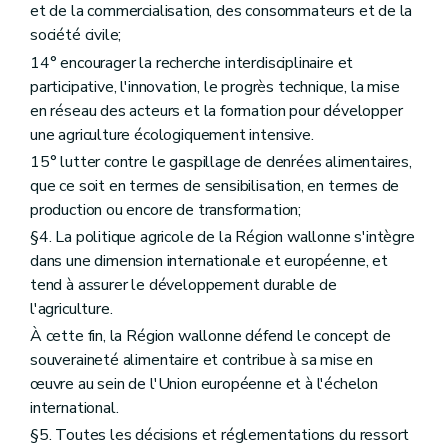
et de la commercialisation, des consommateurs et de la
Section 3
Services d'accompagnement à la sécurité au travail
société civile;
Art. D123
Art. D124
14° encourager la recherche interdisciplinaire et
Art. D125
participative, l'innovation, le progrès technique, la mise
Art. D126
en réseau des acteurs et la formation pour développer
Section 3/1
(Services d’accompagnement à l’accueil social rural
Art. D.126/1
une agriculture écologiquement intensive.
Art. D.126/2
15° lutter contre le gaspillage de denrées alimentaires,
Art. D.126/3
que ce soit en termes de sensibilisation, en termes de
Section 4
Système de conseil agricole
Art. D127
production ou encore de transformation;
Art. D128
§4. La politique agricole de la Région wallonne s'intègre
Art. D129
dans une dimension internationale et européenne, et
Art. D130
Art. D131
tend à assurer le développement durable de
Art. D132
l'agriculture.
Art. D133
À cette fin, la Région wallonne défend le concept de
Titre V
Les produits végétaux
er
Chapitre I
Les productions végétales
souveraineté alimentaire et contribue à sa mise en
Art. D134
œuvre au sein de l'Union européenne et à l'échelon
Chapitre II
La coexistence des cultures génétiquement modifiées avec les cultures conventionnelles et les cultures biologiques
international.
re
Section 1
Objet et définitions
Art. D135
§5. Toutes les décisions et réglementations du ressort