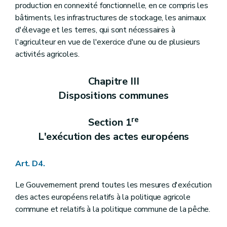
production en connexité fonctionnelle, en ce compris les
Art. D370
Sous-section 3
La gestion financière
bâtiments, les infrastructures de stockage, les animaux
Art. D371
d'élevage et les terres, qui sont nécessaires à
Art. D372
l'agriculteur en vue de l'exercice d'une ou de plusieurs
Art. D373
Art. D374
activités agricoles.
Art. D375
Art. D376
Chapitre III
Art. D377
Art. D378
Dispositions communes
Section 3
Le Comité de concertation et de suivi de la recherche agronomique
Art. D379
re
Section 1
Art. D380
Chapitre II
Les subsides à l'innovation et à la recherche scientifique et technique à finalité agricole
L'exécution des actes européens
Art. D381
Chapitre III
La promotion des innovations et la vulgarisation
re
Section 1
La promotion des innovations au sein des exploitations agricoles
Art. D4.
Art. D382
Art. D383
Le Gouvernement prend toutes les mesures d'exécution
Section 2
La vulgarisation
des actes européens relatifs à la politique agricole
re
Sous-section 1
Les centres pilotes pour le développement et la vulgarisation en agriculture
Art. D384
commune et relatifs à la politique commune de la pêche.
Art. D385