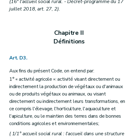
Section 2
Les fermes pédagogiques
(16° l'accueil social rural. - Décret-programme du 17
Art. D202
juillet 2018, art. 27, 2).
re
Sous-section 1
Autorisation et conditions d'octroi
Art. D203
Art. D204
Art. D205
Chapitre II
Art. D206
Définitions
Sous-section 2
Procédure d'autorisation
Art. D207
Art. D208
Art. D3.
Art. D209
Sous-section 3
Engagements des fermes pédagogiques
Art. D210
Aux fins du présent Code, on entend par:
Sous-section 4
Évaluation et contrôle des fermes pédagogiques
1° « activité agricole »: activité visant directement ou
Art. D211
indirectement la production de végétaux ou d'animaux
Art. D212
Art. D213
ou de produits végétaux ou animaux, ou visant
Art. D214
directement ou indirectement leurs transformations, en
Sous-section 5
Recours
ce compris l'élevage, l'horticulture, l'aquaculture et
Art. D215
l'apiculture, ou le maintien des terres dans de bonnes
Art. D216
Art. D217
conditions agricoles et environnementales;
Art. D218
( 1/1° accueil social rural : l'accueil dans une structure
Section 2/1
(L’accueil social rural