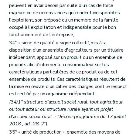
Art. D356
peuvent en avoir besoin par suite d'un cas de force
Section 2
Observatoire foncier
majeure ou de circonstances qui rendent indisponibles
Art. D357
Section 3
Droit de préemption
l'exploitant, son préposé ou un membre de la famille
Art. D358
occupé à l'exploitation et indispensable pour le bon
Section 4
Droit d'expropriation
fonctionnement de l'entreprise;
Art. D359
Section 5
Fonds budgétaire en matière de politique foncière agricole
34° « signe de qualité »: signe collectif, mis à la
Art. D360
disposition d'un ensemble d'agriculteurs par un titulaire
Art. D361
indépendant, apposé sur un produit ou un ensemble de
Titre XII
L'innovation, la recherche et la vulgarisation
er
produits afin d'informer le consommateur sur les
Chapitre I
La recherche agronomique
re
Section 1
Objectifs et organisation de la recherche agronomique
caractéristiques particulières de ce produit ou de cet
Art. D362
ensemble de produits. Ces caractéristiques résultent de
Art. D363
la mise en œuvre d'un cahier des charges dont le respect
Art. D364
Art. D365
est certifié par un organisme indépendant;
Section 2
Le Centre wallon de recherches agronomiques
(34/1° structure d’accueil social rural: tout agriculteur
re
Sous-section 1
Le Centre wallon de recherches agronomiques
ou tout acteur ou structure rurale ayant un projet
Art. D366
d’accueil social rural. - Décret-programme du 17 juillet
Art. D367
Art. D368
2018 , art. 28, 2°).
Art. D369
35° « unité de production »: ensemble des moyens de
Sous-section 2
La gestion journalière