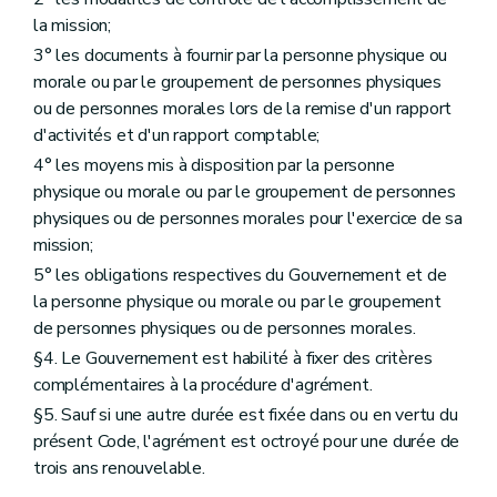
Art. D416
la mission;
Art. D417
3° les documents à fournir par la personne physique ou
Chapitre III
Dispositions abrogatoires
morale ou par le groupement de personnes physiques
Art. D418
Chapitre IV
Dispositions transitoires
ou de personnes morales lors de la remise d'un rapport
Art. D419
d'activités et d'un rapport comptable;
Art. D420
4° les moyens mis à disposition par la personne
Art. D421
Art. D422
physique ou morale ou par le groupement de personnes
Art. D423
physiques ou de personnes morales pour l'exercice de sa
Art. D424
mission;
Art. D425
Chapitre V
Disposition finale
5° les obligations respectives du Gouvernement et de
Art. D426
la personne physique ou morale ou par le groupement
Annexe
de personnes physiques ou de personnes morales.
§4. Le Gouvernement est habilité à fixer des critères
complémentaires à la procédure d'agrément.
§5. Sauf si une autre durée est fixée dans ou en vertu du
présent Code, l'agrément est octroyé pour une durée de
trois ans renouvelable.