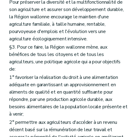
Art. D53
Pour préserver la diversité et la multifonctionnalité de
Art. D54
son agriculture et assurer son développement durable,
Art. D55
la Région wallonne encourage le maintien d'une
Art. D56
agriculture familiale, à taille humaine, rentable,
Art. D57
Art. D58
pourvoyeuse d'emplois et l'évolution vers une
Section 5
Les traitements de données à caractère personnel de l'Agence wallonne pour la Promotion d'une Agriculture de qualité
agriculture écologiquement intensive.
Art. D59
§3. Pour ce faire, la Région wallonne mène, aux
Art. D60
Section
5
bis
Les traitements de données à caractère personnel de la commission communale de constat des dégâts
bénéfices de tous les citoyens et de tous les
Art.
D60/1
agriculteurs, une politique agricole qui a pour objectifs
Section 6
Les documents et les demandes introduites par voie électronique
de:
Art. D61
Art. D62
1° favoriser la réalisation du droit à une alimentation
Art. D63
adéquate en garantissant un approvisionnement en
Titre III
Dispositions relatives à la participation des acteurs, au suivi et à la coordination des politiques agricoles
aliments de qualité et en quantité suffisante pour
er
Chapitre I
Pôle « Ruralité » , section « Agriculture, Agroalimentaire et Alimentation »
répondre, par une production agricole durable, aux
Art. D64
Art. D65
besoins alimentaires de la population locale présente et
Art. D66
à venir;
Art. D67
2° permettre aux agriculteurs d'accéder à un revenu
Chapitre II
Participation des agriculteurs
re
Section 1
Associations agricoles wallonnes
décent basé sur la rémunération de leur travail et
Art. D68