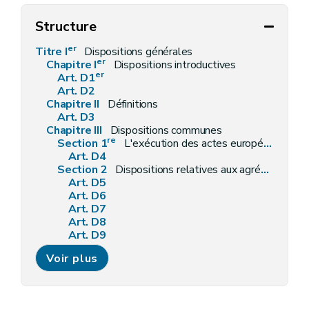
Structure
er
Titre I
Dispositions générales
er
Chapitre I
Dispositions introductives
er
Art. D1
Art. D2
Chapitre II
Définitions
Art. D3
Chapitre III
Dispositions communes
re
Section 1
L'exécution des actes européens
Art. D4
Section 2
Dispositions relatives aux agréments
Art. D5
Art. D6
Art. D7
Art. D8
Art. D9
Art. D10
Voir plus
Section 3
Dispositions relatives à l'octroi, à l'emploi et au contrôle des subventions
Art. D11
Art. D12
Art. D13