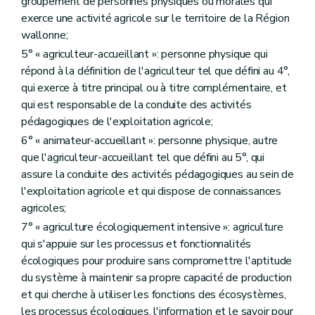
groupement de personnes physiques ou morales qui
Art. D226
exerce une activité agricole sur le territoire de la Région
Art. D227
wallonne;
Art. D228
Art. D229
5° « agriculteur-accueillant »: personne physique qui
Art. D230
répond à la définition de l'agriculteur tel que défini au 4°,
Section 1/1
Composition, compétence et fonctionnement du Conseil d'administration
qui exerce à titre principal ou à titre complémentaire, et
Art. D230/1
Art. D230/2
qui est responsable de la conduite des activités
Art. D230/3
pédagogiques de l'exploitation agricole;
Art. D230/4
6° « animateur-accueillant »: personne physique, autre
Art. D230/5
que l'agriculteur-accueillant tel que défini au 5°, qui
Art. D230/6
Art. D230/7
assure la conduite des activités pédagogiques au sein de
Section 2
La gestion journalière
l'exploitation agricole et qui dispose de connaissances
Art. D231
agricoles;
Section 2/1
Contrôle
Art. D231/1
7° « agriculture écologiquement intensive »: agriculture
Art. D231/2
qui s'appuie sur les processus et fonctionnalités
Section 3
Personnel de l'Agence
écologiques pour produire sans compromettre l'aptitude
Art. D232
du système à maintenir sa propre capacité de production
Art. D233
Section 4
La gestion financière
et qui cherche à utiliser les fonctions des écosystèmes,
Art. D234
les processus écologiques, l'information et le savoir pour