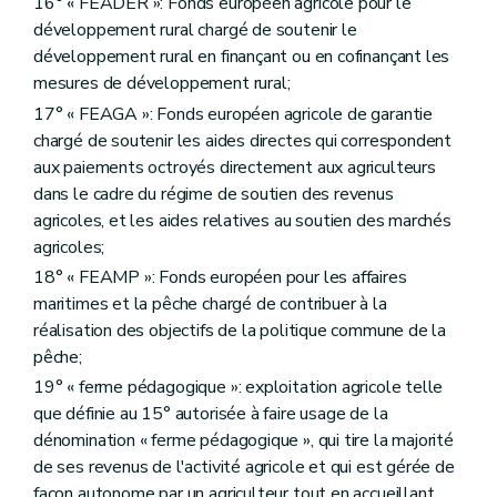
16° « FEADER »: Fonds européen agricole pour le
Art. D275
développement rural chargé de soutenir le
Art. D276
Art. D276/1
développement rural en finançant ou en cofinançant les
Art. D277
mesures de développement rural;
Art. D278
17° « FEAGA »: Fonds européen agricole de garantie
Sous-section 3
Commission consultative
Art. D279
chargé de soutenir les aides directes qui correspondent
Sous-section 4
Des opérations d'aménagement foncier
aux paiements octroyés directement aux agriculteurs
Art. D280
dans le cadre du régime de soutien des revenus
Art. D281
agricoles, et les aides relatives au soutien des marchés
Art. D282
Art. D283
agricoles;
Art. D284
18° « FEAMP »: Fonds européen pour les affaires
Art. D285
maritimes et la pêche chargé de contribuer à la
Art. D286
Art. D286/1
réalisation des objectifs de la politique commune de la
Art. D287
pêche;
Art. D288
19° « ferme pédagogique »: exploitation agricole telle
Art. D289
Art. D290
que définie au 15° autorisée à faire usage de la
Art. D291
dénomination « ferme pédagogique », qui tire la majorité
Art. D292
de ses revenus de l'activité agricole et qui est gérée de
Art. D293
façon autonome par un agriculteur tout en accueillant
Art. D294