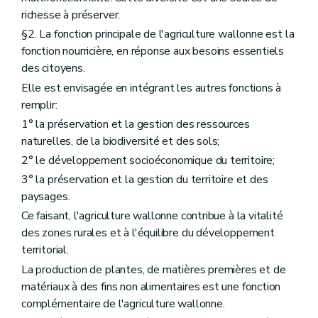
Art. D33
richesse à préserver.
Art. D34
§2. La fonction principale de l'agriculture wallonne est la
Art. D35
Art. D36
fonction nourricière, en réponse aux besoins essentiels
Art. D37
des citoyens.
Art. D38
Elle est envisagée en intégrant les autres fonctions à
Art. D39
remplir:
Art. D40
Section 2
Les traitements de données à caractère personnel pour les systèmes de qualité européens et pour la qualité différenciée
1° la préservation et la gestion des ressources
Art. D41
naturelles, de la biodiversité et des sols;
Art. D42
Section 3
Les traitements de données à caractère personnel relatives à l'aménagement foncier et à la politique foncière
2° le développement socioéconomique du territoire;
Art. D43
3° la préservation et la gestion du territoire et des
Art. D44
paysages.
Art. D45
Art. D46
Ce faisant, l'agriculture wallonne contribue à la vitalité
Art. D47
des zones rurales et à l'équilibre du développement
Art. D48
territorial.
Art. D49
Art. D50
La production de plantes, de matières premières et de
Section 4
Les traitements de données à caractère personnel de l'observatoire foncier
matériaux à des fins non alimentaires est une fonction
Art. D51
complémentaire de l'agriculture wallonne.
Art. D52