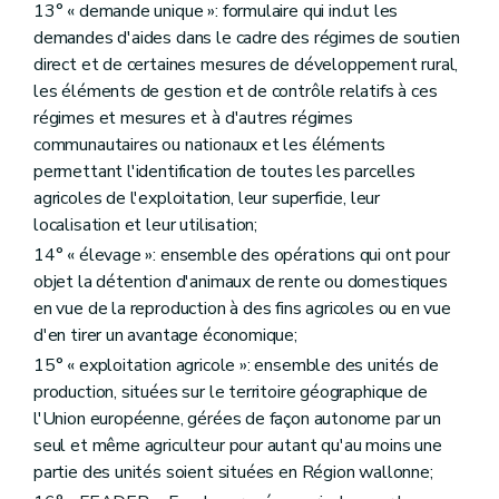
Chapitre I
Les voiries agricoles
13° « demande unique »: formulaire qui inclut les
Art. D261
demandes d'aides dans le cadre des régimes de soutien
Chapitre II
Protection contre l'érosion et lutte contre les inondations
re
direct et de certaines mesures de développement rural,
Section 1
Subsides aux pouvoirs locaux
Art. D262
les éléments de gestion et de contrôle relatifs à ces
Section 2
Lutte contre l'érosion du sol
régimes et mesures et à d'autres régimes
Art. D263
communautaires ou nationaux et les éléments
Art. D264
permettant l'identification de toutes les parcelles
Art. D265
Chapitre III
L'aménagement foncier de biens ruraux
agricoles de l'exploitation, leur superficie, leur
re
Section 1
Dispositions générales
localisation et leur utilisation;
Art. D266
14° « élevage »: ensemble des opérations qui ont pour
Art. D267
Section 2
L'aménagement foncier
objet la détention d'animaux de rente ou domestiques
Art. D268
en vue de la reproduction à des fins agricoles ou en vue
re
Sous-section 1
Comité d'aménagement foncier
d'en tirer un avantage économique;
Art. D269
Art. D270
15° « exploitation agricole »: ensemble des unités de
Art. D271
production, situées sur le territoire géographique de
Art. D271/1
l'Union européenne, gérées de façon autonome par un
Sous-section 2
Des formalités préalables
seul et même agriculteur pour autant qu'au moins une
Art. D272
Art. D273
partie des unités soient situées en Région wallonne;
Art. D274