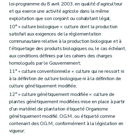
loi-programme du 8 avril 2003, en qualité d'agriculteur
Section 6
Le verdissement
Art. D251
et qui exerce une activité agricole dans la même
Chapitre II
L'autorité compétente et l'organisme payeur
exploitation que son conjoint ou cohabitant légal;
Art. D252
10° « culture biologique »: culture dont la production
Art. D253
Art. D254
satisfait aux exigences de la réglementation
Art. D255
communautaire relative à la production biologique et à
Art. D256
l'étiquetage des produits biologiques ou, le cas échéant,
Chapitre III
Les recours administratifs
Art. D257
aux conditions définies par les cahiers des charges
Chapitre IV
Les modalités de recouvrement
homologués par le Gouvernement;
Art. D258
11° « culture conventionnelle »: culture qui ne ressort ni
Art. D259
à la définition de culture biologique ni à la définition de
Art. D260
Titre
X/1
Des aides destinées à remédier aux dommages causés par des calamités agricoles
culture génétiquement modifiée;
Art.
D260/1
12° « culture génétiquement modifiée »: culture de
Art.
D260/2
plantes génétiquement modifiées mise en place à partir
Art.
D260/3
Art.
D260/4
d'un matériel de plantation étiqueté Organisme
Art.
D260/5
génétiquement modifié, O.G.M., ou étiqueté comme
Art.
D260/6
contenant des O.G.M., conformément à la législation en
Art.
D260/7
vigueur;
Titre XI
La gestion de l'espace agricole et rural
er