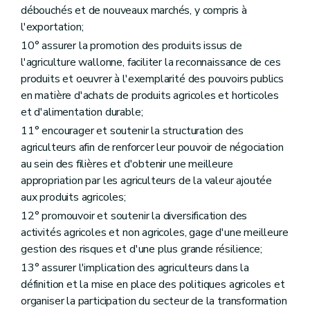
Art. D105
débouchés et de nouveaux marchés, y compris à
Art. D106
l'exportation;
Section 4
Les subventions des centres de formation
10° assurer la promotion des produits issus de
Art. D107
Art. D108
l'agriculture wallonne, faciliter la reconnaissance de ces
Section 5
Les associations d'hobbyistes
produits et oeuvrer à l'exemplarité des pouvoirs publics
Art. D109
en matière d'achats de produits agricoles et horticoles
Art. D110
Section 6
"Dispositions diverses"
(ainsi renommé par décret du 17/07/2018, art. 253).
et d'alimentation durable;
Art. D111
11° encourager et soutenir la structuration des
Art. D112
agriculteurs afin de renforcer leur pouvoir de négociation
Art. D113
au sein des filières et d'obtenir une meilleure
Art. D114
Chapitre III
Services d'accompagnement de l'agriculteur
appropriation par les agriculteurs de la valeur ajoutée
re
Section 1
Services de remplacement de l'agriculteur
aux produits agricoles;
Art. D115
12° promouvoir et soutenir la diversification des
Art. D116
Art. D117
activités agricoles et non agricoles, gage d'une meilleure
Art. D118
gestion des risques et d'une plus grande résilience;
Section 2
Services de conseils aux agriculteurs en difficulté
13° assurer l'implication des agriculteurs dans la
Art. D119
Art. D120
définition et la mise en place des politiques agricoles et
Art. D121
organiser la participation du secteur de la transformation
Art. D122