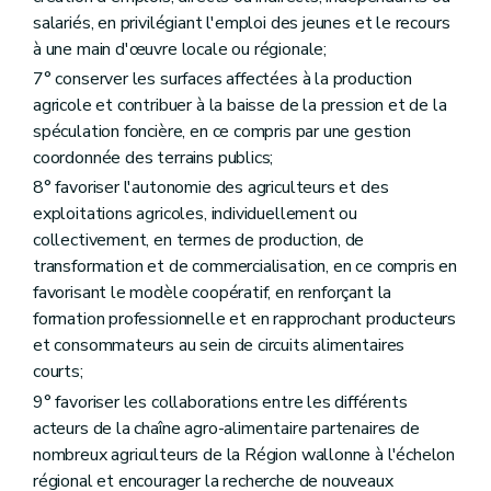
Chapitre V
Rapport annuel sur l'état de l'agriculture wallonne
Art. D88
salariés, en privilégiant l'emploi des jeunes et le recours
Art. D89
à une main d'œuvre locale ou régionale;
Art. D90
7° conserver les surfaces affectées à la production
Titre IV
L'agriculteur
er
Chapitre I
La cotitularité
agricole et contribuer à la baisse de la pression et de la
Art. D91
spéculation foncière, en ce compris par une gestion
Art. D92
coordonnée des terrains publics;
Art. D93
8° favoriser l'autonomie des agriculteurs et des
Art. D94
Chapitre II
La formation professionnelle
exploitations agricoles, individuellement ou
re
Section 1
Dispositions générales
collectivement, en termes de production, de
Art. D95
transformation et de commercialisation, en ce compris en
Art. D96
Art. D97
favorisant le modèle coopératif, en renforçant la
Section 2
La formation
formation professionnelle et en rapprochant producteurs
Art. D98
et consommateurs au sein de circuits alimentaires
Art. D99
courts;
Art. D100
Art. D101
9° favoriser les collaborations entre les différents
Art. D102
acteurs de la chaîne agro-alimentaire partenaires de
Art. D103
nombreux agriculteurs de la Région wallonne à l'échelon
Art. D104
Section 3
Les centres de formation
régional et encourager la recherche de nouveaux