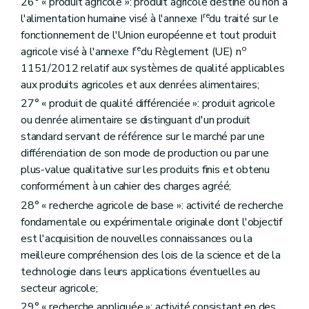
26° « produit agricole »: produit agricole destiné ou non à
Art. D314
re
Art. D315
l'alimentation humaine visé à l'annexe I
du traité sur le
Sous-section 8
De l'aménagement transitoire
fonctionnement de l'Union européenne et tout produit
Art. D316
re
o
agricole visé à l'annexe I
du Règlement (UE) n
Art. D317
1151/2012 relatif aux systèmes de qualité applicables
Art. D318
Art. D319
aux produits agricoles et aux denrées alimentaires;
Art. D320
27° « produit de qualité différenciée »: produit agricole
Art. D321
ou denrée alimentaire se distinguant d'un produit
Art. D322
Art. D323
standard servant de référence sur le marché par une
Art. D324
différenciation de son mode de production ou par une
Art. D325
plus-value qualitative sur les produits finis et obtenu
Art. D326
conformément à un cahier des charges agréé;
Art. D327
Art. D328
28° « recherche agricole de base »: activité de recherche
Art. D329
fondamentale ou expérimentale originale dont l'objectif
Art. D330
est l'acquisition de nouvelles connaissances ou la
Art. D331
Art. D332
meilleure compréhension des lois de la science et de la
Art. D333
technologie dans leurs applications éventuelles au
Section 3
L'aménagement amiable
secteur agricole;
Art. D334
Art. D335
29° « recherche appliquée »: activité consistant en des