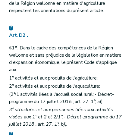
Art. D136
de la Région wallonne en matière d'agriculture
Section 2
Champ d'application
respectent les orientations du présent article.
Art. D137
Section 3
Mise en culture, notifications et obligations des producteurs et des entreprises
re
Sous-section 1
Principe
Art. D138
Art. D2 .
Sous-section 2
Notifications aux tiers
Art. D139
er
Sous-section 3
La demande d'inscription
§1
. Dans le cadre des compétences de la Région
Art. D140
wallonne et sans préjudice de la législation en matière
Art. D141
d'expansion économique, le présent Code s'applique
Sous-section 4
Instruction de la demande
aux:
Art. D142
Sous-section 5
Cotisation
1° activités et aux produits de l'agriculture;
Art. D143
2° activités et aux produits de l'aquaculture;
Art. D144
Art. D145
(2°/1
activités liées à l'accueil social rural; - Décret-
Art. D146
programme du 17 juillet 2018 , art. 27, 1°, a)).
Art. D147
3° structures et aux personnes liées aux activités
Sous-section 6
Conditions d'exploitation
Art. D148
visées aux 1° et 2 et 2/1°;- Décret-programme du 17
Art. D149
juillet 2018 , art. 27, 1°, b)).
Art. D150
Section 4
Compensation de la perte économique