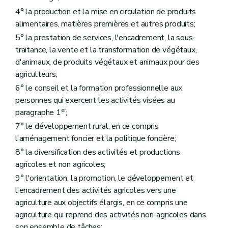
Art. D167
Art. D168
4° la production et la mise en circulation de produits
Art. D169
alimentaires, matières premières et autres produits;
Chapitre III
Classement des carcasses de gros bovins et des carcasses de porcs
5° la prestation de services, l'encadrement, la sous-
Art. D170
traitance, la vente et la transformation de végétaux,
Titre VII
Dispositions communes aux produits végétaux et animaux
er
Chapitre I
Les systèmes de qualité européens
d'animaux, de produits végétaux et animaux pour des
Art. D171
agriculteurs;
Art. D172
6° le conseil et la formation professionnelle aux
Art. D173
Art. D174
personnes qui exercent les activités visées au
Art. D175
er
paragraphe 1
;
Art. D176
7° le développement rural, en ce compris
Art. D177
Art. D177/1
l'aménagement foncier et la politique foncière;
Chapitre II
Le système régional de qualité différenciée
8° la diversification des activités et productions
Art. D178
agricoles et non agricoles;
Art. D179
Art. D180
9° l'orientation, la promotion, le développement et
Art. D181
l'encadrement des activités agricoles vers une
Art. D182
agriculture aux objectifs élargis, en ce compris une
Art. D183
Art. D184
agriculture qui reprend des activités non-agricoles dans
Art. D184/1
son ensemble de tâches;