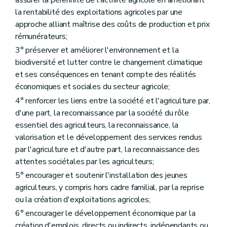
assurer la pérennité de l'activité agricole en améliorant
Art. D69
la rentabilité des exploitations agricoles par une
Section 2
Collège des producteurs
approche alliant maîtrise des coûts de production et prix
Art. D70
Art. D71
rémunérateurs;
Art. D72
3° préserver et améliorer l'environnement et la
Art. D73
biodiversité et lutter contre le changement climatique
Art. D74
Art. D75
et ses conséquences en tenant compte des réalités
Section 3
Support opérationnel au collège des producteurs
économiques et sociales du secteur agricole;
Art. D76
4° renforcer les liens entre la société et l'agriculture par,
Art. D77
Art. D78
d'une part, la reconnaissance par la société du rôle
Art. D79
essentiel des agriculteurs, la reconnaissance, la
Chapitre III
Cellule de prospective et de veille scientifique
valorisation et le développement des services rendus
Art. 80
par l'agriculture et d'autre part, la reconnaissance des
Art. 81
Chapitre IV
Comité stratégique de l'agriculture
attentes sociétales par les agriculteurs;
Art. D82
5° encourager et soutenir l'installation des jeunes
Art. D83
agriculteurs, y compris hors cadre familial, par la reprise
Art. D84
Art. D85
ou la création d'exploitations agricoles;
Art. D86
6° encourager le développement économique par la
Art. D87
création d'emplois, directs ou indirects, indépendants ou