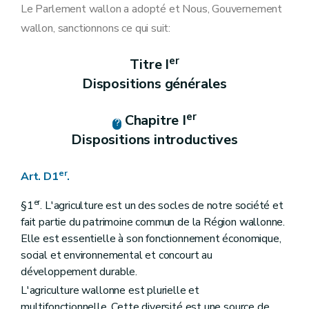
Art. D14
Le Parlement wallon a adopté et Nous, Gouvernement
Section 4
Moyens de conférer une date certaine à un document et computation des délais
wallon, sanctionnons ce qui suit:
Art. D15
Art. D16
Section 5
Recours administratifs
er
Titre I
Art. D17
Dispositions générales
Art. D18
Section 6
L'action en cessation
Art. D19
er
Chapitre I
Titre II
De la récolte et de la gestion des données
Chapitre I
Le système intégré de gestion et de contrôle " SIGeC " et le fonds SIGeC
Dispositions introductives
Section 1
Le système intégré de gestion et de contrôle " SIGeC "
Section 2
Le fonds SIGeC
Art. D25
er
Art. D1
.
Art. D26
Art. D27
er
§1
. L'agriculture est un des socles de notre société et
Chapitre II
La demande unique
fait partie du patrimoine commun de la Région wallonne.
Art. D28
Elle est essentielle à son fonctionnement économique,
Art. D29
Art. D30
social et environnemental et concourt au
Art. D31
développement durable.
Art. D32
L'agriculture wallonne est plurielle et
Chapitre III
Les données
re
Section 1
Les traitements de données à caractère personnel de l'organisme payeur
multifonctionnelle. Cette diversité est une source de