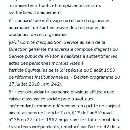
Art. D235
minimiser les intrants et remplacer les intrants
Art. D236
Art. D237
synthétisés chimiquement;
Art. D238
8° « aquaculture »: élevage ou culture d'organismes
Art. D239
aquatiques mettant en œuvre des techniques de
Art. D240
production de ces organismes;
Titre X
Les aides agricoles et aquacoles
er
Chapitre I
Dispositions générales
(8/1° Comité d'acquisition: Service au sein de la
re
Section 1
Les aides
Direction générale transversale composé d'agents du
Art. D241
Service public de Wallonie habilités à authentifier les
Art. D242
Art. D243
actes des personnes morales visés à
Section 2
Les quotas
l'article 6quinquies de la loi spéciale du 8 août 1980
Art. D244
de réformes institutionnelles; - Décret-programme du
Art. D244/1
17 juillet 2018 , art. 242).
Section 3
Les aides à l'investissement
Art. D245
9° « conjoint aidant »: personne physique affiliée à une
Art. D246
caisse d'assurance sociale pour travailleurs
Art. D247
indépendants comme indépendant en qualité de conjoint
Art. D248
Section 4
Mesures pour l'amélioration de l'espace rural et de l'environnement
er
aidant au sens de l'article 7
bis
, §1
de l'arrêté royal
Art. D249
n° 38 du 27 juillet 1967 organisant le statut social des
Section 5
La conditionnalité
travailleurs indépendants, remplacé par l'article 42 de la
Art. D250