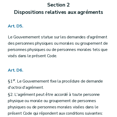
Art. D386
Section 2
Sous-section 1/1
("Les centres régionaux de Référence et d'Expérimentation" - Décret-programme du 17 juillet 2018, art. 357)
Art. 386/1
Dispositions relatives aux agréments
Art. 386/2
Sous-section 2
Les comices agricoles
Art. D387
Art. D5.
Art. D388
Art. D389
Le Gouvernement statue sur les demandes d'agrément
Titre XIII
Le contrôle et la recherche des infractions
des personnes physiques ou morales ou groupement de
er
Chapitre I
Le contrôle
re
personnes physiques ou de personnes morales tels que
Section 1
Les agents
Art. D390
visés dans le présent Code.
Section 2
Les moyens d'investigation
Art. D391
Art. D392
Art. D6.
Section 3
Le contrôle et la recherche des infractions des dispositions du titre 4, chapitre 2
Art. D393
er
§1
. Le Gouvernement fixe la procédure de demande
Art. D394
d'octroi d'agrément.
Chapitre II
Les infractions agricoles
re
§2. L'agrément peut être accordé à toute personne
Section 1
Les mesures de contrainte
Art. D395
physique ou morale ou groupement de personnes
Section 2
Les dispositions pénales
physiques ou de personnes morales visées dans le
Art. D396
présent Code qui répondent aux conditions suivantes:
Art. D397