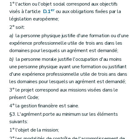
Art. D398
1° l'action ou l'objet social correspond aux objectifs
Section 3
L'extinction éventuelle de l'action publique moyennant une transaction
er
visés à l'article
D.1
ou aux obligations fixées par la
Art. D399
législation européenne;
Section 4
Les amendes administratives
Art. D400
2° soit:
Art. D401
a)
la personne physique justifie d'une formation ou d'une
Art. D402
expérience professionnelle utile de trois ans dans les
Art. D403
Section 5
Les infractions relatives à la formation
domaines pour lesquels un agrément est demandé;
Art. D404
b)
la personne morale justifie l'occupation d'au moins
Titre XIV
Dispositions finales
une personne physique ayant une formation ou justifiant
er
Chapitre I
Dispositions diverses
Art. D405
d'une expérience professionnelle utile de trois ans dans
Art. D406
les domaines pour lesquels un agrément est demandé;
Art. D407
3° le projet correspond aux missions visées dans le
Art. D408
Art. D409
présent Code;
Chapitre II
Dispositions modificatives
4° la gestion financière est saine.
Art. D410
§3. L'agrément porte au minimum sur les éléments
Art. D411
Art. D412
suivants:
Art. D413
1° l'objet de la mission;
Art. D414
Art. D415
2° les modalités de contrôle de l'accomplissement de