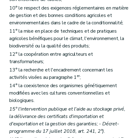
Chapitre III
Les programmes alimentaires pour la jeunesse
10° le respect des exigences réglementaires en matière
Art. D185
Art. D186
de gestion et des bonnes conditions agricoles et
Art. D187
environnementales dans le cadre de la conditionnalité;
Art. D188
11° la mise en place de techniques et de pratiques
Chapitre IV
Le fonds de la qualité des produits animaux et végétaux
agricoles bénéfiques pour le climat, l'environnement, la
Art. D189
Art. D190
biodiversité ou la qualité des produits;
Art. D191
12° la coopération entre agriculteurs et
Art. D192
transformateurs;
Art. D193
Art. D194
13° la recherche et l'encadrement concernant les
Titre VIII
L'organisation économique de l'agriculture
er
activités visées au paragraphe 1
;
er
Chapitre I
Les organisations de producteurs, les associations d'organisations de producteurs et les organisations interprofessionnelles
Art. D195
14° la coexistence des organismes génétiquement
Art. D196
modifiées avec les cultures conventionnelles et
Art. D197
biologiques.
Chapitre II
La diversification des activités agricoles
re
Section 1
Services de conseil à la diversification et à la première transformation
15° l'intervention publique et l'aide au stockage privé,
Art. D198
la délivrance des certificats d'importation et
Art. D199
d'exportation et la gestion des garanties; - Décret-
Art. D200
programme du 17 juillet 2018, art. 241, 2°).
Art. D201