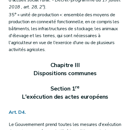
Section 2
Le Centre wallon de recherches agronomiques
2018 , art. 28, 2°).
re
Sous-section 1
Le Centre wallon de recherches agronomiques
Art. D366
35° « unité de production »: ensemble des moyens de
Art. D367
production en connexité fonctionnelle, en ce compris les
Art. D368
bâtiments, les infrastructures de stockage, les animaux
Art. D369
Sous-section 2
La gestion journalière
d'élevage et les terres, qui sont nécessaires à
Art. D370
l'agriculteur en vue de l'exercice d'une ou de plusieurs
Sous-section 3
La gestion financière
activités agricoles.
Art. D371
Art. D372
Art. D373
Chapitre III
Art. D374
Dispositions communes
Art. D375
Art. D376
Art. D377
re
Section 1
Art. D378
Section 3
Le Comité de concertation et de suivi de la recherche agronomique
L'exécution des actes européens
Art. D379
Art. D380
Art. D4.
Chapitre II
Les subsides à l'innovation et à la recherche scientifique et technique à finalité agricole
Art. D381
Chapitre III
La promotion des innovations et la vulgarisation
Le Gouvernement prend toutes les mesures d'exécution
re
Section 1
La promotion des innovations au sein des exploitations agricoles