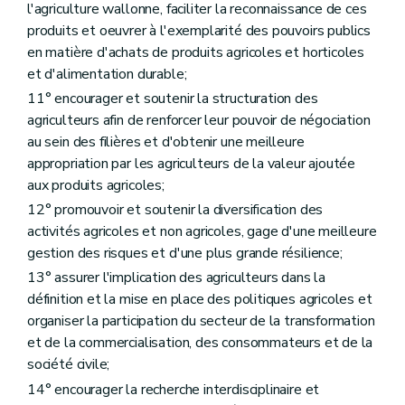
Art. D103
l'agriculture wallonne, faciliter la reconnaissance de ces
Art. D104
produits et oeuvrer à l'exemplarité des pouvoirs publics
Section 3
Les centres de formation
en matière d'achats de produits agricoles et horticoles
Art. D105
Art. D106
et d'alimentation durable;
Section 4
Les subventions des centres de formation
11° encourager et soutenir la structuration des
Art. D107
agriculteurs afin de renforcer leur pouvoir de négociation
Art. D108
au sein des filières et d'obtenir une meilleure
Section 5
Les associations d'hobbyistes
Art. D109
appropriation par les agriculteurs de la valeur ajoutée
Art. D110
aux produits agricoles;
Section 6
"Dispositions diverses"
(ainsi renommé par décret du 17/07/2018, art. 253).
12° promouvoir et soutenir la diversification des
Art. D111
Art. D112
activités agricoles et non agricoles, gage d'une meilleure
Art. D113
gestion des risques et d'une plus grande résilience;
Art. D114
13° assurer l'implication des agriculteurs dans la
Chapitre III
Services d'accompagnement de l'agriculteur
re
Section 1
Services de remplacement de l'agriculteur
définition et la mise en place des politiques agricoles et
Art. D115
organiser la participation du secteur de la transformation
Art. D116
et de la commercialisation, des consommateurs et de la
Art. D117
société civile;
Art. D118
Section 2
Services de conseils aux agriculteurs en difficulté
14° encourager la recherche interdisciplinaire et
Art. D119