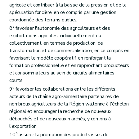
Art. D86
agricole et contribuer à la baisse de la pression et de la
Art. D87
spéculation foncière, en ce compris par une gestion
Chapitre V
Rapport annuel sur l'état de l'agriculture wallonne
coordonnée des terrains publics;
Art. D88
8° favoriser l'autonomie des agriculteurs et des
Art. D89
Art. D90
exploitations agricoles, individuellement ou
Titre IV
L'agriculteur
collectivement, en termes de production, de
er
Chapitre I
La cotitularité
transformation et de commercialisation, en ce compris en
Art. D91
Art. D92
favorisant le modèle coopératif, en renforçant la
Art. D93
formation professionnelle et en rapprochant producteurs
Art. D94
et consommateurs au sein de circuits alimentaires
Chapitre II
La formation professionnelle
courts;
re
Section 1
Dispositions générales
Art. D95
9° favoriser les collaborations entre les différents
Art. D96
acteurs de la chaîne agro-alimentaire partenaires de
Art. D97
nombreux agriculteurs de la Région wallonne à l'échelon
Section 2
La formation
Art. D98
régional et encourager la recherche de nouveaux
Art. D99
débouchés et de nouveaux marchés, y compris à
Art. D100
l'exportation;
Art. D101
10° assurer la promotion des produits issus de
Art. D102