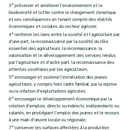
Chapitre II
Participation des agriculteurs
3° préserver et améliorer l'environnement et la
re
Section 1
Associations agricoles wallonnes
biodiversité et lutter contre le changement climatique
Art. D68
Art. D69
et ses conséquences en tenant compte des réalités
Section 2
Collège des producteurs
économiques et sociales du secteur agricole;
Art. D70
4° renforcer les liens entre la société et l'agriculture par,
Art. D71
Art. D72
d'une part, la reconnaissance par la société du rôle
Art. D73
essentiel des agriculteurs, la reconnaissance, la
Art. D74
valorisation et le développement des services rendus
Art. D75
par l'agriculture et d'autre part, la reconnaissance des
Section 3
Support opérationnel au collège des producteurs
Art. D76
attentes sociétales par les agriculteurs;
Art. D77
5° encourager et soutenir l'installation des jeunes
Art. D78
agriculteurs, y compris hors cadre familial, par la reprise
Art. D79
Chapitre III
Cellule de prospective et de veille scientifique
ou la création d'exploitations agricoles;
Art. 80
6° encourager le développement économique par la
Art. 81
création d'emplois, directs ou indirects, indépendants ou
Chapitre IV
Comité stratégique de l'agriculture
Art. D82
salariés, en privilégiant l'emploi des jeunes et le recours
Art. D83
à une main d'œuvre locale ou régionale;
Art. D84
7° conserver les surfaces affectées à la production
Art. D85