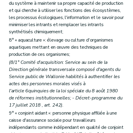
Art. D232
du système à maintenir sa propre capacité de production
Art. D233
et qui cherche à utiliser les fonctions des écosystèmes,
Section 4
La gestion financière
Art. D234
les processus écologiques, l'information et le savoir pour
Art. D235
minimiser les intrants et remplacer les intrants
Art. D236
synthétisés chimiquement;
Art. D237
Art. D238
8° « aquaculture »: élevage ou culture d'organismes
Art. D239
aquatiques mettant en œuvre des techniques de
Art. D240
production de ces organismes;
Titre X
Les aides agricoles et aquacoles
er
(8/1° Comité d'acquisition: Service au sein de la
Chapitre I
Dispositions générales
re
Section 1
Les aides
Direction générale transversale composé d'agents du
Art. D241
Service public de Wallonie habilités à authentifier les
Art. D242
actes des personnes morales visés à
Art. D243
Section 2
Les quotas
l'article 6quinquies de la loi spéciale du 8 août 1980
Art. D244
de réformes institutionnelles; - Décret-programme du
Art. D244/1
17 juillet 2018 , art. 242).
Section 3
Les aides à l'investissement
9° « conjoint aidant »: personne physique affiliée à une
Art. D245
Art. D246
caisse d'assurance sociale pour travailleurs
Art. D247
indépendants comme indépendant en qualité de conjoint
Art. D248