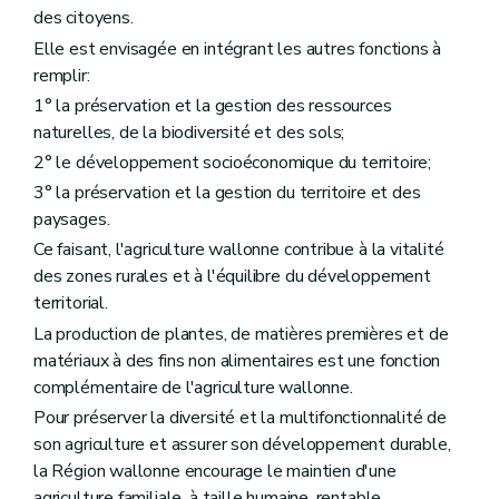
Chapitre III
Les données
des citoyens.
re
Section 1
Les traitements de données à caractère personnel de l'organisme payeur
Elle est envisagée en intégrant les autres fonctions à
Art. D33
remplir:
Art. D34
Art. D35
1° la préservation et la gestion des ressources
Art. D36
naturelles, de la biodiversité et des sols;
Art. D37
Art. D38
2° le développement socioéconomique du territoire;
Art. D39
3° la préservation et la gestion du territoire et des
Art. D40
paysages.
Section 2
Les traitements de données à caractère personnel pour les systèmes de qualité européens et pour la qualité différenciée
Art. D41
Ce faisant, l'agriculture wallonne contribue à la vitalité
Art. D42
des zones rurales et à l'équilibre du développement
Section 3
Les traitements de données à caractère personnel relatives à l'aménagement foncier et à la politique foncière
territorial.
Art. D43
Art. D44
La production de plantes, de matières premières et de
Art. D45
matériaux à des fins non alimentaires est une fonction
Art. D46
complémentaire de l'agriculture wallonne.
Art. D47
Art. D48
Pour préserver la diversité et la multifonctionnalité de
Art. D49
son agriculture et assurer son développement durable,
Art. D50
la Région wallonne encourage le maintien d'une
Section 4
Les traitements de données à caractère personnel de l'observatoire foncier
agriculture familiale, à taille humaine, rentable,