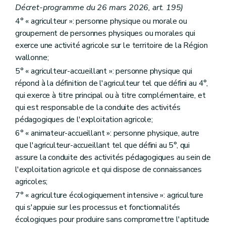
re
Section 1
Création et missions
Décret-programme du 26 mars 2026, art. 195)
Art. D224
4° « agriculteur »: personne physique ou morale ou
Art. D225
groupement de personnes physiques ou morales qui
Art. D226
Art. D227
exerce une activité agricole sur le territoire de la Région
Art. D228
wallonne;
Art. D229
5° « agriculteur-accueillant »: personne physique qui
Art. D230
Section 1/1
Composition, compétence et fonctionnement du Conseil d'administration
répond à la définition de l'agriculteur tel que défini au 4°,
Art. D230/1
qui exerce à titre principal ou à titre complémentaire, et
Art. D230/2
qui est responsable de la conduite des activités
Art. D230/3
pédagogiques de l'exploitation agricole;
Art. D230/4
Art. D230/5
6° « animateur-accueillant »: personne physique, autre
Art. D230/6
que l'agriculteur-accueillant tel que défini au 5°, qui
Art. D230/7
assure la conduite des activités pédagogiques au sein de
Section 2
La gestion journalière
Art. D231
l'exploitation agricole et qui dispose de connaissances
Section 2/1
Contrôle
agricoles;
Art. D231/1
7° « agriculture écologiquement intensive »: agriculture
Art. D231/1bis
Art. D231/2
qui s'appuie sur les processus et fonctionnalités
Section 3
Personnel de l'Agence
écologiques pour produire sans compromettre l'aptitude