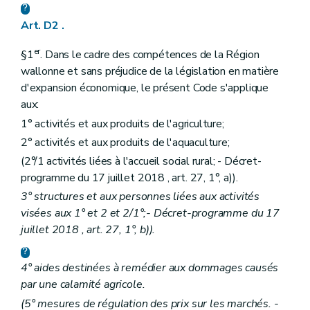
Chapitre II
La coexistence des cultures génétiquement modifiées avec les cultures conventionnelles et les cultures biologiques
re
Section 1
Objet et définitions
Art. D2 .
Art. D135
Art. D136
er
Section 2
Champ d'application
§1
. Dans le cadre des compétences de la Région
Art. D137
wallonne et sans préjudice de la législation en matière
Section 3
Mise en culture, notifications et obligations des producteurs et des entreprises
d'expansion économique, le présent Code s'applique
re
Sous-section 1
Principe
aux:
Art. D138
Sous-section 2
Notifications aux tiers
1° activités et aux produits de l'agriculture;
Art. D139
2° activités et aux produits de l'aquaculture;
Sous-section 3
La demande d'inscription
Art. D140
(2°/1
activités liées à l'accueil social rural; - Décret-
Art. D141
programme du 17 juillet 2018 , art. 27, 1°, a)).
Sous-section 4
Instruction de la demande
3° structures et aux personnes liées aux activités
Art. D142
Sous-section 5
Cotisation
visées aux 1° et 2 et 2/1°;- Décret-programme du 17
Art. D143
juillet 2018 , art. 27, 1°, b)).
Art. D144
Art. D145
Art. D146
4° aides destinées à remédier aux dommages causés
Art. D147
par une calamité agricole.
Sous-section 6
Conditions d'exploitation
(5° mesures de régulation des prix sur les marchés. -
Art. D148