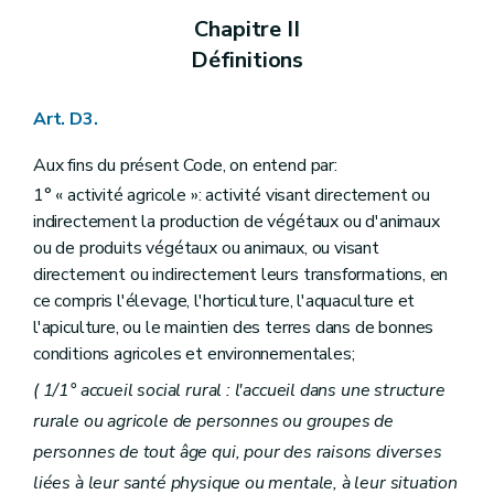
Art. D200
Chapitre II
Art. D201
Définitions
Section 2
Les fermes pédagogiques
Art. D202
re
Sous-section 1
Autorisation et conditions d'octroi
Art. D3.
Art. D203
Art. D204
Art. D205
Aux fins du présent Code, on entend par:
Art. D206
1° « activité agricole »: activité visant directement ou
Sous-section 2
Procédure d'autorisation
indirectement la production de végétaux ou d'animaux
Art. D207
Art. D208
ou de produits végétaux ou animaux, ou visant
Art. D209
directement ou indirectement leurs transformations, en
Sous-section 3
Engagements des fermes pédagogiques
ce compris l'élevage, l'horticulture, l'aquaculture et
Art. D210
l'apiculture, ou le maintien des terres dans de bonnes
Sous-section 4
Évaluation et contrôle des fermes pédagogiques
Art. D211
conditions agricoles et environnementales;
Art. D212
( 1/1° accueil social rural : l'accueil dans une structure
Art. D213
Art. D214
rurale ou agricole de personnes ou groupes de
Sous-section 5
Recours
personnes de tout âge qui, pour des raisons diverses
Art. D215
Art. D216
liées à leur santé physique ou mentale, à leur situation