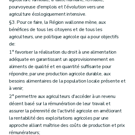
Art. D51
Art. D52
pourvoyeuse d'emplois et l'évolution vers une
Art. D53
agriculture écologiquement intensive.
Art. D54
§3. Pour ce faire, la Région wallonne mène, aux
Art. D55
Art. D56
bénéfices de tous les citoyens et de tous les
Art. D56/1
agriculteurs, une politique agricole qui a pour objectifs
Art. D57
de:
Art. D58
Section 5
Les traitements de données à caractère personnel de l'Agence wallonne pour la Promotion d'une Agriculture de qualité
1° favoriser la réalisation du droit à une alimentation
Art. D59
adéquate en garantissant un approvisionnement en
Art. D60
aliments de qualité et en quantité suffisante pour
Section
5
bis
Les traitements de données à caractère personnel de la commission communale de constat des dégâts
répondre, par une production agricole durable, aux
Art.
D60/1
Section 6
Les documents et les demandes introduites par voie électronique
besoins alimentaires de la population locale présente et
Art. D61
à venir;
Art. D62
2° permettre aux agriculteurs d'accéder à un revenu
Art. D63
Titre III
Dispositions relatives à la participation des acteurs, au suivi et à la coordination des politiques agricoles
décent basé sur la rémunération de leur travail et
er
Chapitre I
Pôle « Ruralité » , section « Agriculture, Agroalimentaire et Alimentation »
assurer la pérennité de l'activité agricole en améliorant
Art. D64
la rentabilité des exploitations agricoles par une
Art. D65
approche alliant maîtrise des coûts de production et prix
Art. D66
Art. D67
rémunérateurs;