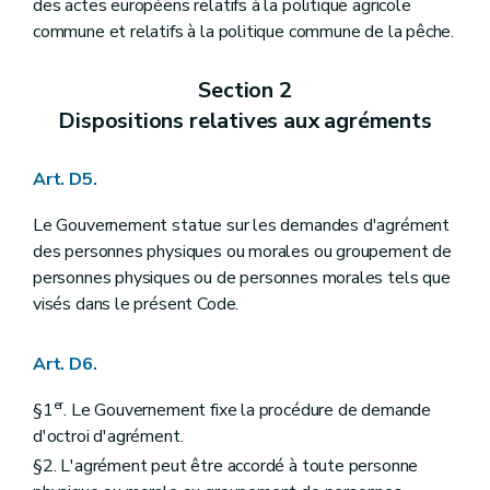
des actes européens relatifs à la politique agricole
Art. D382
commune et relatifs à la politique commune de la pêche.
Art. D383
Section 2
La vulgarisation
re
Sous-section 1
Les centres pilotes pour le développement et la vulgarisation en agriculture
Section 2
Art. D384
Dispositions relatives aux agréments
Art. D385
Art. D386
Sous-section 1/1
("Les centres régionaux de Référence et d'Expérimentation" - Décret-programme du 17 juillet 2018, art. 357)
Art. D5.
Art. 386/1
Art. 386/2
Sous-section 2
Les comices agricoles
Le Gouvernement statue sur les demandes d'agrément
Art. D387
des personnes physiques ou morales ou groupement de
Art. D388
personnes physiques ou de personnes morales tels que
Art. D389
visés dans le présent Code.
Titre XIII
Le contrôle et la recherche des infractions
er
Chapitre I
Le contrôle
re
Section 1
Les agents
Art. D6.
Art. D390
Section 2
Les moyens d'investigation
er
§1
. Le Gouvernement fixe la procédure de demande
Art. D391
Art. D392
d'octroi d'agrément.
Section 3
Le contrôle et la recherche des infractions des dispositions du titre 4, chapitre 2
§2. L'agrément peut être accordé à toute personne
Art. D393