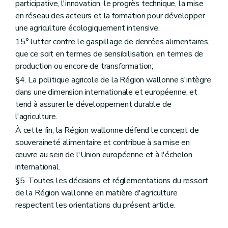
participative, l'innovation, le progrès technique, la mise
Art. D120
en réseau des acteurs et la formation pour développer
Art. D121
Art. D122
une agriculture écologiquement intensive.
Section 3
Services d'accompagnement à la sécurité au travail
15° lutter contre le gaspillage de denrées alimentaires,
Art. D123
que ce soit en termes de sensibilisation, en termes de
Art. D124
Art. D125
production ou encore de transformation;
Art. D126
§4. La politique agricole de la Région wallonne s'intègre
Section 3/1
(Services d’accompagnement à l’accueil social rural
dans une dimension internationale et européenne, et
Art. D.126/1
Art. D.126/2
tend à assurer le développement durable de
Art. D.126/3
l'agriculture.
Section 4
Système de conseil agricole
À cette fin, la Région wallonne défend le concept de
Art. D127
Art. D128
souveraineté alimentaire et contribue à sa mise en
Art. D129
œuvre au sein de l'Union européenne et à l'échelon
Art. D130
international.
Art. D131
Art. D132
§5. Toutes les décisions et réglementations du ressort
Art. D133
de la Région wallonne en matière d'agriculture
Titre V
Les produits végétaux
respectent les orientations du présent article.
er
Chapitre I
Les productions végétales
Art. D134