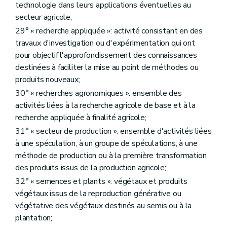
technologie dans leurs applications éventuelles au
Art. D333
Section 3
L'aménagement amiable
secteur agricole;
Art. D334
29° « recherche appliquée »: activité consistant en des
Art. D335
travaux d'investigation ou d'expérimentation qui ont
Art. D336
Art. D337
pour objectif l'approfondissement des connaissances
Art. D338
destinées à faciliter la mise au point de méthodes ou
Art. D339
produits nouveaux;
Art. D340
Art. D341
30° « recherches agronomiques »: ensemble des
Art. D342
activités liées à la recherche agricole de base et à la
Art. D343
recherche appliquée à finalité agricole;
Art. D344
Art. D345
31° « secteur de production »: ensemble d'activités liées
Art. D346
à une spéculation, à un groupe de spéculations, à une
Art. D347
méthode de production ou à la première transformation
Art. D348
des produits issus de la production agricole;
Art. D349
Art. D349/1
32° « semences et plants »: végétaux et produits
Art. D350
végétaux issus de la reproduction générative ou
Art. D351
végétative des végétaux destinés au semis ou à la
Art. D352
Chapitre IV
Dispositions relatives à la politique foncière agricole
plantation;