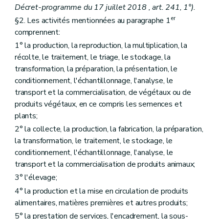
Art. D149
Décret-programme du 17 juillet 2018 , art. 241, 1°).
Art. D150
er
§2. Les activités mentionnées au paragraphe 1
Section 4
Compensation de la perte économique
re
comprennent:
Sous-section 1
Détermination de la perte économique
Art. D151
1° la production, la reproduction, la multiplication, la
Art. D152
récolte, le traitement, le triage, le stockage, la
Art. D153
transformation, la préparation, la présentation, le
Art. D154
Art. D155
conditionnement, l'échantillonnage, l'analyse, le
Art. D156
transport et la commercialisation, de végétaux ou de
Art. D157
produits végétaux, en ce compris les semences et
Art. D158
plants;
Art. D159
Sous-section 2
Compensation de la perte économique
2° la collecte, la production, la fabrication, la préparation,
Art. D160
la transformation, le traitement, le stockage, le
Section 5
Mesures spéciales
conditionnement, l'échantillonnage, l'analyse, le
Art. D161
Art. D162
transport et la commercialisation de produits animaux;
Section 6
Comité de suivi
3° l'élevage;
Art. D163
Titre VI
Les produits animaux
4° la production et la mise en circulation de produits
er
Chapitre I
Les productions animales
alimentaires, matières premières et autres produits;
Art. D164
5° la prestation de services, l'encadrement, la sous-
Chapitre II
L'élevage