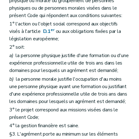
physique ou morale ou groupement de personnes
Art. D394
Chapitre II
Les infractions agricoles
physiques ou de personnes morales visées dans le
re
Section 1
Les mesures de contrainte
présent Code qui répondent aux conditions suivantes:
Art. D395
1° l'action ou l'objet social correspond aux objectifs
Section 2
Les dispositions pénales
er
Art. D396
visés à l'article
D.1
ou aux obligations fixées par la
Art. D397
législation européenne;
Art. D398
2° soit:
Section 3
L'extinction éventuelle de l'action publique moyennant une transaction
Art. D399
a)
la personne physique justifie d'une formation ou d'une
Section 4
Les amendes administratives
expérience professionnelle utile de trois ans dans les
Art. D400
domaines pour lesquels un agrément est demandé;
Art. D401
Art. D402
b)
la personne morale justifie l'occupation d'au moins
Art. D403
une personne physique ayant une formation ou justifiant
Section 5
Les infractions relatives à la formation
d'une expérience professionnelle utile de trois ans dans
Art. D404
les domaines pour lesquels un agrément est demandé;
Titre XIV
Dispositions finales
er
Chapitre I
Dispositions diverses
3° le projet correspond aux missions visées dans le
Art. D405
présent Code;
Art. D406
Art. D407
4° la gestion financière est saine.
Art. D408
§3. L'agrément porte au minimum sur les éléments
Art. D409