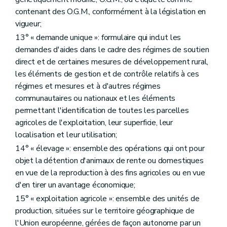
Art.
D260/6
contenant des O.G.M., conformément à la législation en
Art.
D260/7
vigueur;
Titre XI
La gestion de l'espace agricole et rural
er
13° « demande unique »: formulaire qui inclut les
Chapitre I
Les voiries agricoles
Art. D261
demandes d'aides dans le cadre des régimes de soutien
Chapitre II
Protection contre l'érosion et lutte contre les inondations
direct et de certaines mesures de développement rural,
re
Section 1
Subsides aux pouvoirs locaux
les éléments de gestion et de contrôle relatifs à ces
Art. D262
Section 2
Lutte contre l'érosion du sol
régimes et mesures et à d'autres régimes
Art. D263
communautaires ou nationaux et les éléments
Art. D264
permettant l'identification de toutes les parcelles
Art. D265
agricoles de l'exploitation, leur superficie, leur
Chapitre III
L'aménagement foncier de biens ruraux
re
Section 1
Dispositions générales
localisation et leur utilisation;
Art. D266
14° « élevage »: ensemble des opérations qui ont pour
Art. D267
objet la détention d'animaux de rente ou domestiques
Section 2
L'aménagement foncier
Art. D268
en vue de la reproduction à des fins agricoles ou en vue
re
Sous-section 1
Comité d'aménagement foncier
d'en tirer un avantage économique;
Art. D269
15° « exploitation agricole »: ensemble des unités de
Art. D270
Art. D271
production, situées sur le territoire géographique de
Art. D271/1
l'Union européenne, gérées de façon autonome par un