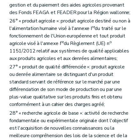
Art. D310
gestion et du paiement des aides agricoles provenant
Art. D311
des Fonds FEAGA et FEADER pour la Région wallonne;
Art. D312
Art. D313
26° « produit agricole »: produit agricole destiné ou non à
Art. D314
re
l'alimentation humaine visé à l'annexe I
du traité sur le
Art. D315
fonctionnement de l'Union européenne et tout produit
Sous-section 8
De l'aménagement transitoire
Art. D316
re
o
agricole visé à l'annexe I
du Règlement (UE) n
Art. D317
1151/2012 relatif aux systèmes de qualité applicables
Art. D318
aux produits agricoles et aux denrées alimentaires;
Art. D319
Art. D320
27° « produit de qualité différenciée »: produit agricole
Art. D321
ou denrée alimentaire se distinguant d'un produit
Art. D322
standard servant de référence sur le marché par une
Art. D323
différenciation de son mode de production ou par une
Art. D324
Art. D325
plus-value qualitative sur les produits finis et obtenu
Art. D326
conformément à un cahier des charges agréé;
Art. D327
28° « recherche agricole de base »: activité de recherche
Art. D328
Art. D329
fondamentale ou expérimentale originale dont l'objectif
Art. D330
est l'acquisition de nouvelles connaissances ou la
Art. D331
meilleure compréhension des lois de la science et de la
Art. D332