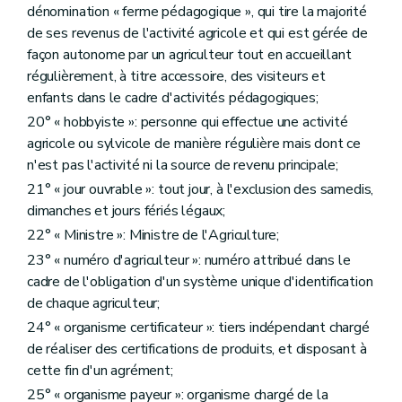
dénomination « ferme pédagogique », qui tire la majorité
Art. D291
Art. D292
de ses revenus de l'activité agricole et qui est gérée de
Art. D293
façon autonome par un agriculteur tout en accueillant
Art. D294
régulièrement, à titre accessoire, des visiteurs et
Art. D295
enfants dans le cadre d'activités pédagogiques;
Art. D295/1
Art. D296
20° « hobbyiste »: personne qui effectue une activité
Art. D297
agricole ou sylvicole de manière régulière mais dont ce
Art. D298
n'est pas l'activité ni la source de revenu principale;
Art. D299
Art. D300
21° « jour ouvrable »: tout jour, à l'exclusion des samedis,
Sous-section 5
Des frais d'exécution et de l'acte complémentaire éventuel
dimanches et jours fériés légaux;
Art. D301
Art. D302
22° « Ministre »: Ministre de l'Agriculture;
Art. D303
23° « numéro d'agriculteur »: numéro attribué dans le
Art. D304
cadre de l'obligation d'un système unique d'identification
Art. D305
Art. D306
de chaque agriculteur;
Sous-section 6
Des voies de recours
24° « organisme certificateur »: tiers indépendant chargé
Art. D307
de réaliser des certifications de produits, et disposant à
Art. D308
cette fin d'un agrément;
Sous-section 7
Des formalités finales
Art. D309
25° « organisme payeur »: organisme chargé de la