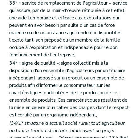
Art. D353
33° « service de remplacement de l'agriculteur »: service
re
Section 1
Gestion foncière
qui assure, par de la main-d'œuvre rétribuée à cet effet,
Art. D354
Art. D355
une aide temporaire et efficace aux exploitations qui
Art. D356
peuvent en avoir besoin par suite d'un cas de force
Section 2
Observatoire foncier
majeure ou de circonstances qui rendent indisponibles
Art. D357
l'exploitant, son préposé ou un membre de la famille
Art. 357/1
Section 3
Droit de préemption
occupé à l'exploitation et indispensable pour le bon
Art. D358
fonctionnement de l'entreprise;
Section 3/1
(Droit de préférence - Décret du 25 avril 2024, art.4)
34° « signe de qualité »: signe collectif, mis à la
Art. D.358/1
Section 4
Droit d'expropriation
disposition d'un ensemble d'agriculteurs par un titulaire
Art. D359
indépendant, apposé sur un produit ou un ensemble de
Section 5
Fonds budgétaire en matière de politique foncière agricole
produits afin d'informer le consommateur sur les
Art. D360
caractéristiques particulières de ce produit ou de cet
Art. D361
Titre XII
L'innovation, la recherche et la vulgarisation
ensemble de produits. Ces caractéristiques résultent de
er
Chapitre I
La recherche agronomique
la mise en œuvre d'un cahier des charges dont le respect
re
Section 1
Objectifs et organisation de la recherche agronomique
est certifié par un organisme indépendant;
Art. D362
Art. D363
(34/1° structure d’accueil social rural: tout agriculteur
Art. D364
ou tout acteur ou structure rurale ayant un projet
Art. D365
d’accueil social rural. - Décret-programme du 17 juillet