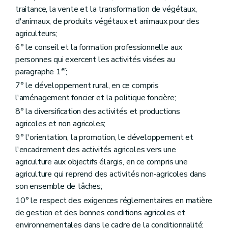
traitance, la vente et la transformation de végétaux,
Art. D165
Art. D166
d'animaux, de produits végétaux et animaux pour des
Art. D167
agriculteurs;
Art. D168
6° le conseil et la formation professionnelle aux
Art. D169
Chapitre III
Classement des carcasses de gros bovins et des carcasses de porcs
personnes qui exercent les activités visées au
Art. D170
er
paragraphe 1
;
Titre VII
Dispositions communes aux produits végétaux et animaux
er
7° le développement rural, en ce compris
Chapitre I
Les systèmes de qualité européens
Art. D171
l'aménagement foncier et la politique foncière;
Art. D172
8° la diversification des activités et productions
Art. D173
agricoles et non agricoles;
Art. D174
Art. D175
9° l'orientation, la promotion, le développement et
Art. D176
l'encadrement des activités agricoles vers une
Art. D177
agriculture aux objectifs élargis, en ce compris une
Art. D177/1
Chapitre II
Le système régional de qualité différenciée
agriculture qui reprend des activités non-agricoles dans
Art. D178
son ensemble de tâches;
Art. D179
10° le respect des exigences réglementaires en matière
Art. D180
Art. D181
de gestion et des bonnes conditions agricoles et
Art. D182
environnementales dans le cadre de la conditionnalité;