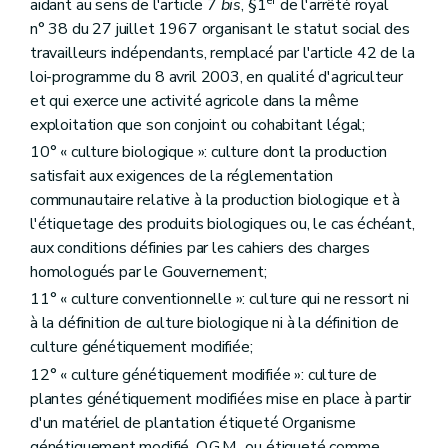
er
aidant au sens de l'article 7
bis
, §1
de l'arrêté royal
Section 4
Mesures pour l'amélioration de l'espace rural et de l'environnement
Art. D249
n° 38 du 27 juillet 1967 organisant le statut social des
Section 5
La conditionnalité
travailleurs indépendants, remplacé par l'article 42 de la
Art. D250
loi-programme du 8 avril 2003, en qualité d'agriculteur
Section 6
Le verdissement
et qui exerce une activité agricole dans la même
Art. D251
Chapitre II
L'autorité compétente et l'organisme payeur
exploitation que son conjoint ou cohabitant légal;
Art. D252
10° « culture biologique »: culture dont la production
Art. D253
satisfait aux exigences de la réglementation
Art. D254
Art. D255
communautaire relative à la production biologique et à
Art. D256
l'étiquetage des produits biologiques ou, le cas échéant,
Chapitre III
Les recours administratifs
aux conditions définies par les cahiers des charges
Art. D257
homologués par le Gouvernement;
Chapitre IV
Les modalités de recouvrement
Art. D258
11° « culture conventionnelle »: culture qui ne ressort ni
Art. D259
à la définition de culture biologique ni à la définition de
Art. D260
culture génétiquement modifiée;
Titre
X/1
Des aides destinées à remédier aux dommages causés par des calamités agricoles
Art.
D260/1
12° « culture génétiquement modifiée »: culture de
Art.
D260/2
plantes génétiquement modifiées mise en place à partir
Art.
D260/3
d'un matériel de plantation étiqueté Organisme
Art.
D260/4
Art.
D260/5
génétiquement modifié, O.G.M., ou étiqueté comme