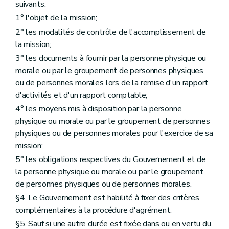
suivants:
Chapitre II
Dispositions modificatives
Art. D410
1° l'objet de la mission;
Art. D411
2° les modalités de contrôle de l'accomplissement de
Art. D412
la mission;
Art. D413
Art. D414
3° les documents à fournir par la personne physique ou
Art. D415
morale ou par le groupement de personnes physiques
Art. D416
ou de personnes morales lors de la remise d'un rapport
Art. D417
Chapitre III
Dispositions abrogatoires
d'activités et d'un rapport comptable;
Art. D418
4° les moyens mis à disposition par la personne
Chapitre IV
Dispositions transitoires
physique ou morale ou par le groupement de personnes
Art. D419
Art. D420
physiques ou de personnes morales pour l'exercice de sa
Art. D421
mission;
Art. D422
5° les obligations respectives du Gouvernement et de
Art. D423
Art. D424
la personne physique ou morale ou par le groupement
Art. D425
de personnes physiques ou de personnes morales.
Chapitre V
Disposition finale
§4. Le Gouvernement est habilité à fixer des critères
Art. D426
complémentaires à la procédure d'agrément.
Annexe
§5. Sauf si une autre durée est fixée dans ou en vertu du