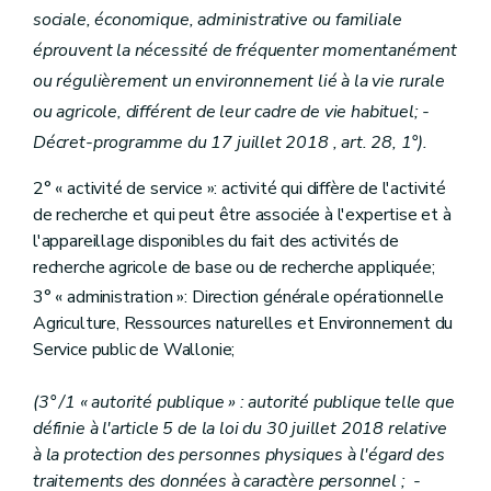
Art. D217
sociale, économique, administrative ou familiale
Art. D218
Section 2/1
(L’accueil social rural
éprouvent la nécessité de fréquenter momentanément
Sous-section 1
Champ d’application et conditions d’agrément
ou régulièrement un environnement lié à la vie rurale
Art. D.218/1
Art. D.218/2
ou agricole, différent de leur cadre de vie habituel; -
Art. D.218/3
Décret-programme du 17 juillet 2018 , art. 28, 1°).
Sous-section 2
Condition d’engagement, évaluation et contrôle
Art. D.218/4
2° « activité de service »: activité qui diffère de l'activité
Art. D.218/5
Art. D.218/6
de recherche et qui peut être associée à l'expertise et à
Sous-section 3
Recours- Décret-programme du 17 juillet 2018, art. 33 à 45).
l'appareillage disponibles du fait des activités de
Art. D.218/7
recherche agricole de base ou de recherche appliquée;
Art. D.218/8
Art. D.218/9
3° « administration »: Direction générale opérationnelle
Section 3
Soutien aux personnes morales pour la valorisation des produits agricoles
Agriculture, Ressources naturelles et Environnement du
Art. D219
Service public de Wallonie;
Art. D220
Art. D221
Art. D222
(3° /1 « autorité publique » : autorité publique telle que
Titre IX
La promotion des produits agricoles
définie à l'article 5 de la loi du 30 juillet 2018 relative
er
Chapitre I
Généralités
à la protection des personnes physiques à l'égard des
Art. D223
traitements des données à caractère personnel ; -
Chapitre II
L'Agence wallonne pour la Promotion d'une Agriculture de qualité