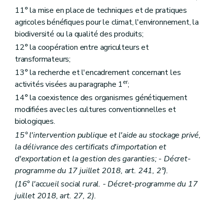
Art. D183
11° la mise en place de techniques et de pratiques
Art. D184
agricoles bénéfiques pour le climat, l'environnement, la
Art. D184/1
Chapitre III
Les programmes alimentaires pour la jeunesse
biodiversité ou la qualité des produits;
Art. D185
12° la coopération entre agriculteurs et
Art. D186
transformateurs;
Art. D187
Art. D188
13° la recherche et l'encadrement concernant les
Chapitre IV
Le fonds de la qualité des produits animaux et végétaux
er
activités visées au paragraphe 1
;
Art. D189
Art. D190
14° la coexistence des organismes génétiquement
Art. D191
modifiées avec les cultures conventionnelles et
Art. D192
biologiques.
Art. D193
Art. D194
15° l'intervention publique et l'aide au stockage privé,
Titre VIII
L'organisation économique de l'agriculture
la délivrance des certificats d'importation et
er
Chapitre I
Les organisations de producteurs, les associations d'organisations de producteurs et les organisations interprofessionnelles
d'exportation et la gestion des garanties; - Décret-
Art. D195
programme du 17 juillet 2018, art. 241, 2°).
Art. D196
Art. D197
(16° l'accueil social rural. - Décret-programme du 17
Chapitre II
La diversification des activités agricoles
juillet 2018, art. 27, 2).
re
Section 1
Services de conseil à la diversification et à la première transformation
Art. D198
Art. D199