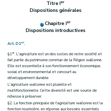
Section 5
Recours administratifs
er
Titre I
Art. D17
Dispositions générales
Art. D18
Section 6
L'action en cessation
Art. D19
er
Chapitre I
Titre II
De la récolte et de la gestion des données
er
Chapitre I
(Le système intégré de gestion et de contrôle « SIGeC »
Dispositions introductives
(intitulé modifié par le décret du 8 juillet 2021, art. 5.))
re
Section 1
Le système intégré de gestion et de contrôle « SIGeC »
er
Art. D20
Art. D1
.
Art. D21
Art. D22
er
§1
. L'agriculture est un des socles de notre société et
Art. D23
fait partie du patrimoine commun de la Région wallonne.
Art. D24
Elle est essentielle à son fonctionnement économique,
Section 2
((...) Abrogé par le décret du 8 juillet 2021, art. 4.)
Art. D25
social et environnemental et concourt au
Art. D26
développement durable.
Art. D27
L'agriculture wallonne est plurielle et
Chapitre II
La demande unique
Art. D28
multifonctionnelle. Cette diversité est une source de
Art. D29
richesse à préserver.
Art. D30
§2. La fonction principale de l'agriculture wallonne est la
Art. D31
Art. D32
fonction nourricière, en réponse aux besoins essentiels