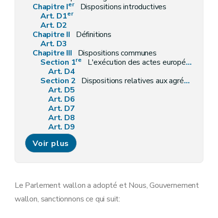
er
Chapitre I
Dispositions introductives
er
Art. D1
Art. D2
Chapitre II
Définitions
Art. D3
Chapitre III
Dispositions communes
re
Section 1
L'exécution des actes européens
Art. D4
Section 2
Dispositions relatives aux agréments
Art. D5
Art. D6
Art. D7
Art. D8
Art. D9
Art. D10
Voir plus
Section 3
Dispositions relatives à l'octroi, à l'emploi et au contrôle des subventions
Art. D11
Art. D12
Art. D13
Art. D14
Le Parlement wallon a adopté et Nous, Gouvernement
Section 4
Moyens de conférer une date certaine à un document et computation des délais
wallon, sanctionnons ce qui suit:
Art. D15
Art. D16