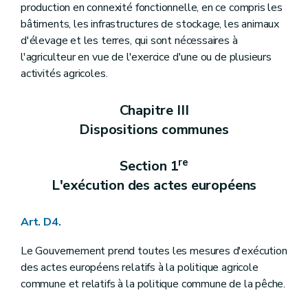
production en connexité fonctionnelle, en ce compris les
Art. D365
Section 2
Le Centre wallon de recherches agronomiques
bâtiments, les infrastructures de stockage, les animaux
re
Sous-section 1
Le Centre wallon de recherches agronomiques
d'élevage et les terres, qui sont nécessaires à
Art. D366
l'agriculteur en vue de l'exercice d'une ou de plusieurs
Art. D367
Art. D368
activités agricoles.
Art. D369
Sous-section 2
La gestion journalière
Chapitre III
Art. D370
Sous-section 3
La gestion financière
Dispositions communes
Art. D371
Art. D372
re
Section 1
Art. D373
Art. D374
L'exécution des actes européens
Art. D375
Art. D376
Art. D377
Art. D4.
Art. D378
Section 3
Le Comité de concertation et de suivi de la recherche agronomique
Le Gouvernement prend toutes les mesures d'exécution
Art. D379
des actes européens relatifs à la politique agricole
Art. D380
Chapitre II
Les subsides à l'innovation et à la recherche scientifique et technique à finalité agricole
commune et relatifs à la politique commune de la pêche.
Art. D381