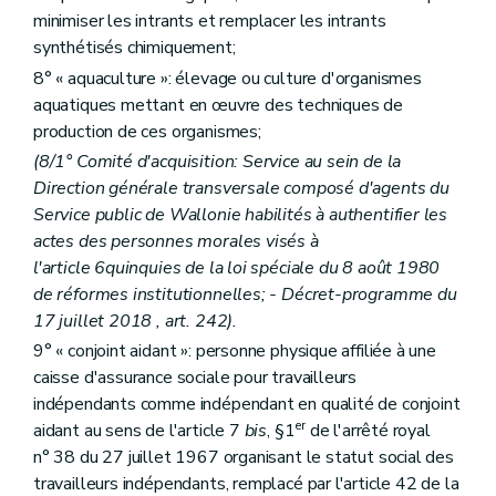
Art. D231/1
minimiser les intrants et remplacer les intrants
Art. D231/2
Section 3
Personnel de l'Agence
synthétisés chimiquement;
Art. D232
8° « aquaculture »: élevage ou culture d'organismes
Art. D233
aquatiques mettant en œuvre des techniques de
Section 4
La gestion financière
production de ces organismes;
Art. D234
Art. D235
(8/1° Comité d'acquisition: Service au sein de la
Art. D236
Direction générale transversale composé d'agents du
Art. D237
Service public de Wallonie habilités à authentifier les
Art. D238
Art. D239
actes des personnes morales visés à
Art. D240
l'article 6quinquies de la loi spéciale du 8 août 1980
Titre X
Les aides agricoles et aquacoles
de réformes institutionnelles; - Décret-programme du
er
Chapitre I
Dispositions générales
re
17 juillet 2018 , art. 242).
Section 1
Les aides
Art. D241
9° « conjoint aidant »: personne physique affiliée à une
Art. D242
caisse d'assurance sociale pour travailleurs
Art. D243
indépendants comme indépendant en qualité de conjoint
Section 2
Les quotas
Art. D244
er
aidant au sens de l'article 7
bis
, §1
de l'arrêté royal
Art. D244/1
n° 38 du 27 juillet 1967 organisant le statut social des
Section 3
Les aides à l'investissement
travailleurs indépendants, remplacé par l'article 42 de la
Art. D245