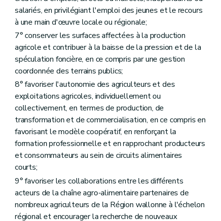
Chapitre IV
Comité stratégique de l'agriculture
Art. D82
salariés, en privilégiant l'emploi des jeunes et le recours
Art. D83
à une main d'œuvre locale ou régionale;
Art. D84
7° conserver les surfaces affectées à la production
Art. D85
Art. D86
agricole et contribuer à la baisse de la pression et de la
Art. D87
spéculation foncière, en ce compris par une gestion
Chapitre V
Rapport annuel sur l'état de l'agriculture wallonne
coordonnée des terrains publics;
Art. D88
8° favoriser l'autonomie des agriculteurs et des
Art. D89
Art. D90
exploitations agricoles, individuellement ou
Titre IV
L'agriculteur
collectivement, en termes de production, de
er
Chapitre I
La cotitularité
transformation et de commercialisation, en ce compris en
Art. D91
Art. D92
favorisant le modèle coopératif, en renforçant la
Art. D93
formation professionnelle et en rapprochant producteurs
Art. D94
et consommateurs au sein de circuits alimentaires
Chapitre II
La formation professionnelle
courts;
re
Section 1
Dispositions générales
Art. D95
9° favoriser les collaborations entre les différents
Art. D96
acteurs de la chaîne agro-alimentaire partenaires de
Art. D97
nombreux agriculteurs de la Région wallonne à l'échelon
Section 2
La formation
Art. D98
régional et encourager la recherche de nouveaux