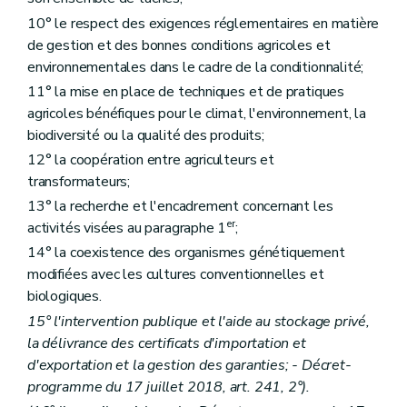
Art. D179
10° le respect des exigences réglementaires en matière
Art. D180
Art. D181
de gestion et des bonnes conditions agricoles et
Art. D182
environnementales dans le cadre de la conditionnalité;
Art. D183
11° la mise en place de techniques et de pratiques
Art. D184
agricoles bénéfiques pour le climat, l'environnement, la
Art. D184/1
Chapitre III
Les programmes alimentaires pour la jeunesse
biodiversité ou la qualité des produits;
Art. D185
12° la coopération entre agriculteurs et
Art. D186
transformateurs;
Art. D187
Art. D188
13° la recherche et l'encadrement concernant les
Chapitre IV
Le fonds de la qualité des produits animaux et végétaux
er
activités visées au paragraphe 1
;
Art. D189
Art. D190
14° la coexistence des organismes génétiquement
Art. D191
modifiées avec les cultures conventionnelles et
Art. D192
biologiques.
Art. D193
Art. D194
15° l'intervention publique et l'aide au stockage privé,
Titre VIII
L'organisation économique de l'agriculture
la délivrance des certificats d'importation et
er
Chapitre I
Les organisations de producteurs, les associations d'organisations de producteurs et les organisations interprofessionnelles
d'exportation et la gestion des garanties; - Décret-
Art. D195
programme du 17 juillet 2018, art. 241, 2°).
Art. D196