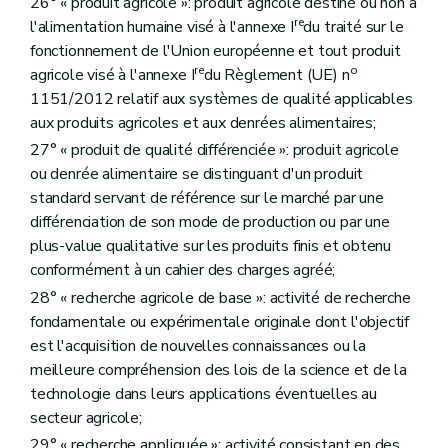
26° « produit agricole »: produit agricole destiné ou non à
Art. D308
re
Sous-section 7
Des formalités finales
l'alimentation humaine visé à l'annexe I
du traité sur le
Art. D309
fonctionnement de l'Union européenne et tout produit
Art. D310
re
o
agricole visé à l'annexe I
du Règlement (UE) n
Art. D311
1151/2012 relatif aux systèmes de qualité applicables
Art. D312
Art. D313
aux produits agricoles et aux denrées alimentaires;
Art. D314
27° « produit de qualité différenciée »: produit agricole
Art. D315
ou denrée alimentaire se distinguant d'un produit
Sous-section 8
De l'aménagement transitoire
Art. D316
standard servant de référence sur le marché par une
Art. D317
différenciation de son mode de production ou par une
Art. D318
plus-value qualitative sur les produits finis et obtenu
Art. D319
conformément à un cahier des charges agréé;
Art. D320
Art. D321
28° « recherche agricole de base »: activité de recherche
Art. D322
fondamentale ou expérimentale originale dont l'objectif
Art. D323
est l'acquisition de nouvelles connaissances ou la
Art. D324
Art. D325
meilleure compréhension des lois de la science et de la
Art. D326
technologie dans leurs applications éventuelles au
Art. D327
secteur agricole;
Art. D328
Art. D329
29° « recherche appliquée »: activité consistant en des