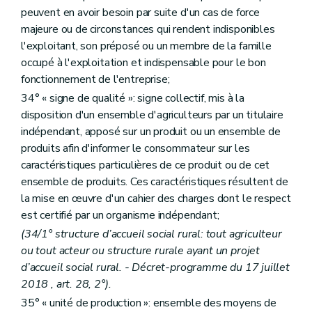
Art. D351
peuvent en avoir besoin par suite d'un cas de force
Art. D352
majeure ou de circonstances qui rendent indisponibles
Chapitre IV
Dispositions relatives à la politique foncière agricole
Art. D353
l'exploitant, son préposé ou un membre de la famille
re
Section 1
Gestion foncière
occupé à l'exploitation et indispensable pour le bon
Art. D354
fonctionnement de l'entreprise;
Art. D355
Art. D356
34° « signe de qualité »: signe collectif, mis à la
Section 2
Observatoire foncier
disposition d'un ensemble d'agriculteurs par un titulaire
Art. D357
indépendant, apposé sur un produit ou un ensemble de
Art. 357/1
produits afin d'informer le consommateur sur les
Section 3
Droit de préemption
Art. D358
caractéristiques particulières de ce produit ou de cet
Section 4
Droit d'expropriation
ensemble de produits. Ces caractéristiques résultent de
Art. D359
la mise en œuvre d'un cahier des charges dont le respect
Section 5
Fonds budgétaire en matière de politique foncière agricole
Art. D360
est certifié par un organisme indépendant;
Art. D361
(34/1° structure d’accueil social rural: tout agriculteur
Titre XII
L'innovation, la recherche et la vulgarisation
ou tout acteur ou structure rurale ayant un projet
er
Chapitre I
La recherche agronomique
re
d’accueil social rural. - Décret-programme du 17 juillet
Section 1
Objectifs et organisation de la recherche agronomique
Art. D362
2018 , art. 28, 2°).
Art. D363
35° « unité de production »: ensemble des moyens de
Art. D364