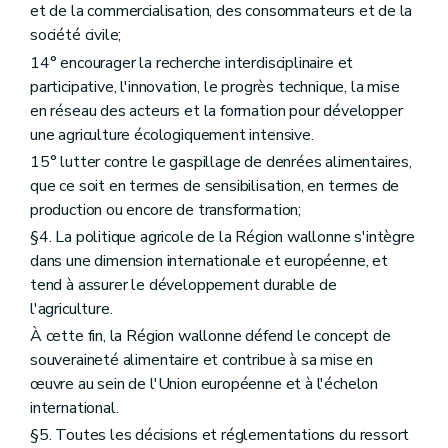
et de la commercialisation, des consommateurs et de la
Art. D117
société civile;
Art. D118
Section 2
Services de conseils aux agriculteurs en difficulté
14° encourager la recherche interdisciplinaire et
Art. D119
participative, l'innovation, le progrès technique, la mise
Art. D120
en réseau des acteurs et la formation pour développer
Art. D121
Art. D122
une agriculture écologiquement intensive.
Section 3
Services d'accompagnement à la sécurité au travail
15° lutter contre le gaspillage de denrées alimentaires,
Art. D123
que ce soit en termes de sensibilisation, en termes de
Art. D124
Art. D125
production ou encore de transformation;
Art. D126
§4. La politique agricole de la Région wallonne s'intègre
Section 3/1
(Services d’accompagnement à l’accueil social rural
dans une dimension internationale et européenne, et
Art. D.126/1
Art. D.126/2
tend à assurer le développement durable de
Art. D.126/3
l'agriculture.
Section 4
Système de conseil agricole
À cette fin, la Région wallonne défend le concept de
Art. D127
Art. D128
souveraineté alimentaire et contribue à sa mise en
Art. D129
œuvre au sein de l'Union européenne et à l'échelon
Art. D130
international.
Art. D131
Art. D132
§5. Toutes les décisions et réglementations du ressort