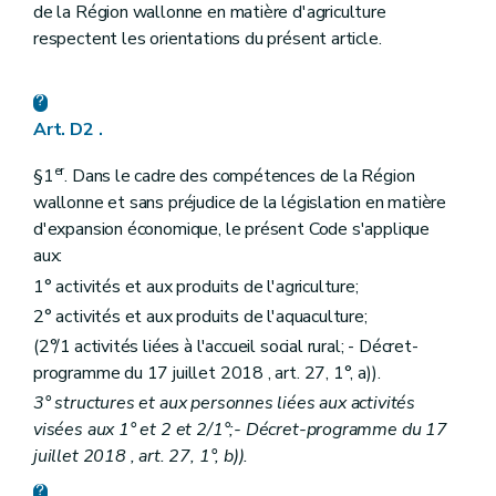
Art. D133
de la Région wallonne en matière d'agriculture
Titre V
Les produits végétaux
respectent les orientations du présent article.
er
Chapitre I
Les productions végétales
Art. D134
Chapitre II
La coexistence des cultures génétiquement modifiées avec les cultures conventionnelles et les cultures biologiques
re
Section 1
Objet et définitions
Art. D2 .
Art. D135
Art. D136
er
Section 2
Champ d'application
§1
. Dans le cadre des compétences de la Région
Art. D137
wallonne et sans préjudice de la législation en matière
Section 3
Mise en culture, notifications et obligations des producteurs et des entreprises
d'expansion économique, le présent Code s'applique
re
Sous-section 1
Principe
aux:
Art. D138
Sous-section 2
Notifications aux tiers
1° activités et aux produits de l'agriculture;
Art. D139
2° activités et aux produits de l'aquaculture;
Sous-section 3
La demande d'inscription
Art. D140
(2°/1
activités liées à l'accueil social rural; - Décret-
Art. D141
programme du 17 juillet 2018 , art. 27, 1°, a)).
Sous-section 4
Instruction de la demande
3° structures et aux personnes liées aux activités
Art. D142
Sous-section 5
Cotisation
visées aux 1° et 2 et 2/1°;- Décret-programme du 17
Art. D143
juillet 2018 , art. 27, 1°, b)).
Art. D144
Art. D145