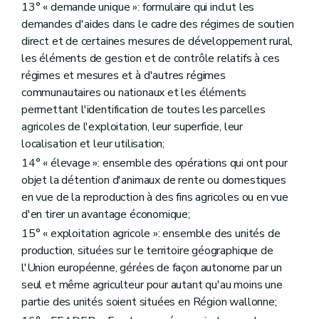
Art.
D260/2
13° « demande unique »: formulaire qui inclut les
Art.
D260/3
demandes d'aides dans le cadre des régimes de soutien
Art.
D260/4
direct et de certaines mesures de développement rural,
Art.
D260/5
Art.
D260/6
les éléments de gestion et de contrôle relatifs à ces
Art.
D260/7
régimes et mesures et à d'autres régimes
Titre XI
La gestion de l'espace agricole et rural
communautaires ou nationaux et les éléments
er
Chapitre I
Les voiries agricoles
permettant l'identification de toutes les parcelles
Art. D261
Chapitre II
Protection contre l'érosion et lutte contre les inondations
agricoles de l'exploitation, leur superficie, leur
re
Section 1
Subsides aux pouvoirs locaux
localisation et leur utilisation;
Art. D262
14° « élevage »: ensemble des opérations qui ont pour
Section 2
Lutte contre l'érosion du sol
Art. D263
objet la détention d'animaux de rente ou domestiques
Art. D264
en vue de la reproduction à des fins agricoles ou en vue
Art. D265
d'en tirer un avantage économique;
Chapitre III
L'aménagement foncier de biens ruraux
re
Section 1
Dispositions générales
15° « exploitation agricole »: ensemble des unités de
Art. D266
production, situées sur le territoire géographique de
Art. D267
l'Union européenne, gérées de façon autonome par un
Section 2
L'aménagement foncier
seul et même agriculteur pour autant qu'au moins une
Art. D268
re
Sous-section 1
Comité d'aménagement foncier
partie des unités soient situées en Région wallonne;
Art. D269