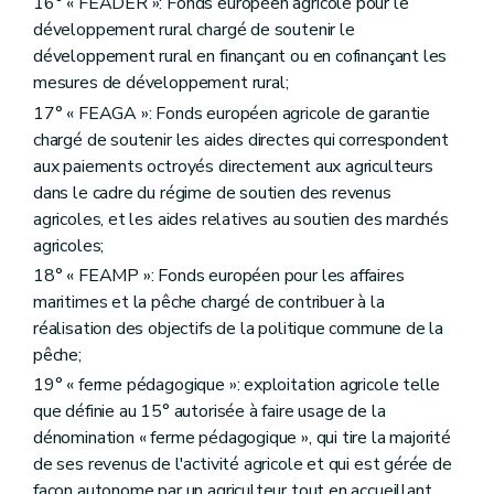
16° « FEADER »: Fonds européen agricole pour le
Art. D270
développement rural chargé de soutenir le
Art. D271
Art. D271/1
développement rural en finançant ou en cofinançant les
Sous-section 2
Des formalités préalables
mesures de développement rural;
Art. D272
17° « FEAGA »: Fonds européen agricole de garantie
Art. D273
Art. D274
chargé de soutenir les aides directes qui correspondent
Art. D275
aux paiements octroyés directement aux agriculteurs
Art. D276
dans le cadre du régime de soutien des revenus
Art. D276/1
agricoles, et les aides relatives au soutien des marchés
Art. D277
Art. D278
agricoles;
Sous-section 3
Commission consultative
18° « FEAMP »: Fonds européen pour les affaires
Art. D279
maritimes et la pêche chargé de contribuer à la
Sous-section 4
Des opérations d'aménagement foncier
Art. D280
réalisation des objectifs de la politique commune de la
Art. D281
pêche;
Art. D282
19° « ferme pédagogique »: exploitation agricole telle
Art. D283
Art. D284
que définie au 15° autorisée à faire usage de la
Art. D285
dénomination « ferme pédagogique », qui tire la majorité
Art. D286
de ses revenus de l'activité agricole et qui est gérée de
Art. D286/1
façon autonome par un agriculteur tout en accueillant
Art. D287