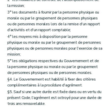
Art. D409
la mission;
Chapitre II
Dispositions modificatives
3° les documents à fournir par la personne physique ou
Art. D410
morale ou par le groupement de personnes physiques
Art. D411
Art. D412
ou de personnes morales lors de la remise d'un rapport
Art. D413
d'activités et d'un rapport comptable;
Art. D414
4° les moyens mis à disposition par la personne
Art. D415
Art. D416
physique ou morale ou par le groupement de personnes
Art. D417
physiques ou de personnes morales pour l'exercice de sa
Chapitre III
Dispositions abrogatoires
mission;
Art. D418
Chapitre IV
Dispositions transitoires
5° les obligations respectives du Gouvernement et de
Art. D419
la personne physique ou morale ou par le groupement
Art. D420
de personnes physiques ou de personnes morales.
Art. D421
Art. D422
§4. Le Gouvernement est habilité à fixer des critères
Art. D423
complémentaires à la procédure d'agrément.
Art. D424
§5. Sauf si une autre durée est fixée dans ou en vertu du
Art. D425
Chapitre V
Disposition finale
présent Code, l'agrément est octroyé pour une durée de
Art. D426
trois ans renouvelable.
Annexe