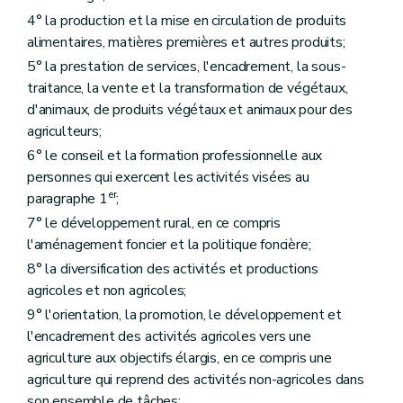
Art. D163
Titre VI
Les produits animaux
4° la production et la mise en circulation de produits
er
Chapitre I
Les productions animales
alimentaires, matières premières et autres produits;
Art. D164
5° la prestation de services, l'encadrement, la sous-
Chapitre II
L'élevage
traitance, la vente et la transformation de végétaux,
Art. D165
Art. D166
d'animaux, de produits végétaux et animaux pour des
Art. D167
agriculteurs;
Art. D168
6° le conseil et la formation professionnelle aux
Art. D169
Chapitre III
Classement des carcasses de gros bovins et des carcasses de porcs
personnes qui exercent les activités visées au
Art. D170
er
paragraphe 1
;
Titre VII
Dispositions communes aux produits végétaux et animaux
er
7° le développement rural, en ce compris
Chapitre I
Les systèmes de qualité européens
Art. D171
l'aménagement foncier et la politique foncière;
Art. D172
8° la diversification des activités et productions
Art. D173
agricoles et non agricoles;
Art. D174
Art. D175
9° l'orientation, la promotion, le développement et
Art. D176
l'encadrement des activités agricoles vers une
Art. D177
agriculture aux objectifs élargis, en ce compris une
Art. D177/1
Chapitre II
Le système régional de qualité différenciée
agriculture qui reprend des activités non-agricoles dans
Art. D178
son ensemble de tâches;