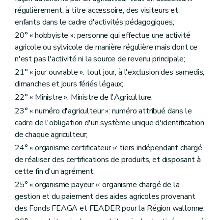
Art. D288
régulièrement, à titre accessoire, des visiteurs et
Art. D289
enfants dans le cadre d'activités pédagogiques;
Art. D290
20° « hobbyiste »: personne qui effectue une activité
Art. D291
Art. D292
agricole ou sylvicole de manière régulière mais dont ce
Art. D293
n'est pas l'activité ni la source de revenu principale;
Art. D294
21° « jour ouvrable »: tout jour, à l'exclusion des samedis,
Art. D295
Art. D295/1
dimanches et jours fériés légaux;
Art. D296
22° « Ministre »: Ministre de l'Agriculture;
Art. D297
23° « numéro d'agriculteur »: numéro attribué dans le
Art. D298
Art. D299
cadre de l'obligation d'un système unique d'identification
Art. D300
de chaque agriculteur;
Sous-section 5
Des frais d'exécution et de l'acte complémentaire éventuel
24° « organisme certificateur »: tiers indépendant chargé
Art. D301
Art. D302
de réaliser des certifications de produits, et disposant à
Art. D303
cette fin d'un agrément;
Art. D304
25° « organisme payeur »: organisme chargé de la
Art. D305
Art. D306
gestion et du paiement des aides agricoles provenant
Sous-section 6
Des voies de recours
des Fonds FEAGA et FEADER pour la Région wallonne;
Art. D307