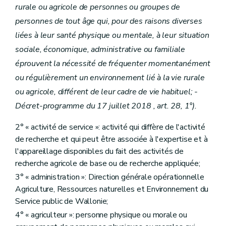
Art. D214
rurale ou agricole de personnes ou groupes de
Sous-section 5
Recours
personnes de tout âge qui, pour des raisons diverses
Art. D215
Art. D216
liées à leur santé physique ou mentale, à leur situation
Art. D217
sociale, économique, administrative ou familiale
Art. D218
Section 2/1
(L’accueil social rural
éprouvent la nécessité de fréquenter momentanément
Sous-section 1
Champ d’application et conditions d’agrément
ou régulièrement un environnement lié à la vie rurale
Art. D.218/1
Art. D.218/2
ou agricole, différent de leur cadre de vie habituel; -
Art. D.218/3
Décret-programme du 17 juillet 2018 , art. 28, 1°).
Sous-section 2
Condition d’engagement, évaluation et contrôle
Art. D.218/4
2° « activité de service »: activité qui diffère de l'activité
Art. D.218/5
Art. D.218/6
de recherche et qui peut être associée à l'expertise et à
Sous-section 3
Recours- Décret-programme du 17 juillet 2018, art. 33 à 45).
l'appareillage disponibles du fait des activités de
Art. D.218/7
recherche agricole de base ou de recherche appliquée;
Art. D.218/8
Art. D.218/9
3° « administration »: Direction générale opérationnelle
Section 3
Soutien aux personnes morales pour la valorisation des produits agricoles
Agriculture, Ressources naturelles et Environnement du
Art. D219
Service public de Wallonie;
Art. D220
4° « agriculteur »: personne physique ou morale ou
Art. D221
Art. D222