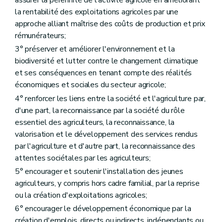
assurer la pérennité de l'activité agricole en améliorant
Art. D64
la rentabilité des exploitations agricoles par une
Art. D65
approche alliant maîtrise des coûts de production et prix
Art. D66
Art. D67
rémunérateurs;
Chapitre II
Participation des agriculteurs
3° préserver et améliorer l'environnement et la
re
Section 1
Associations agricoles wallonnes
biodiversité et lutter contre le changement climatique
Art. D68
Art. D69
et ses conséquences en tenant compte des réalités
Section 2
Collège des producteurs
économiques et sociales du secteur agricole;
Art. D70
4° renforcer les liens entre la société et l'agriculture par,
Art. D71
Art. D72
d'une part, la reconnaissance par la société du rôle
Art. D73
essentiel des agriculteurs, la reconnaissance, la
Art. D74
valorisation et le développement des services rendus
Art. D75
par l'agriculture et d'autre part, la reconnaissance des
Section 3
Support opérationnel au collège des producteurs
Art. D76
attentes sociétales par les agriculteurs;
Art. D77
5° encourager et soutenir l'installation des jeunes
Art. D78
agriculteurs, y compris hors cadre familial, par la reprise
Art. D79
Chapitre III
Cellule de prospective et de veille scientifique
ou la création d'exploitations agricoles;
Art. 80
6° encourager le développement économique par la
Art. 81
création d'emplois, directs ou indirects, indépendants ou