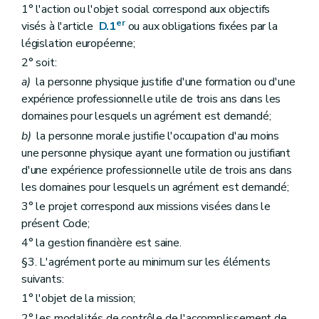
Art. D393
1° l'action ou l'objet social correspond aux objectifs
Art. D394
er
visés à l'article
D.1
ou aux obligations fixées par la
Chapitre II
Les infractions agricoles
législation européenne;
re
Section 1
Les mesures de contrainte
Art. D395
2° soit:
Section 2
Les dispositions pénales
a)
la personne physique justifie d'une formation ou d'une
Art. D396
expérience professionnelle utile de trois ans dans les
Art. D397
Art. D398
domaines pour lesquels un agrément est demandé;
Section 3
L'extinction éventuelle de l'action publique moyennant une transaction
b)
la personne morale justifie l'occupation d'au moins
Art. D399
une personne physique ayant une formation ou justifiant
Section 4
Les amendes administratives
Art. D400
d'une expérience professionnelle utile de trois ans dans
Art. D401
les domaines pour lesquels un agrément est demandé;
Art. D402
3° le projet correspond aux missions visées dans le
Art. D403
Section 5
Les infractions relatives à la formation
présent Code;
Art. D404
4° la gestion financière est saine.
Titre XIV
Dispositions finales
er
§3. L'agrément porte au minimum sur les éléments
Chapitre I
Dispositions diverses
Art. D405
suivants:
Art. D406
1° l'objet de la mission;
Art. D407
Art. D408
2° les modalités de contrôle de l'accomplissement de