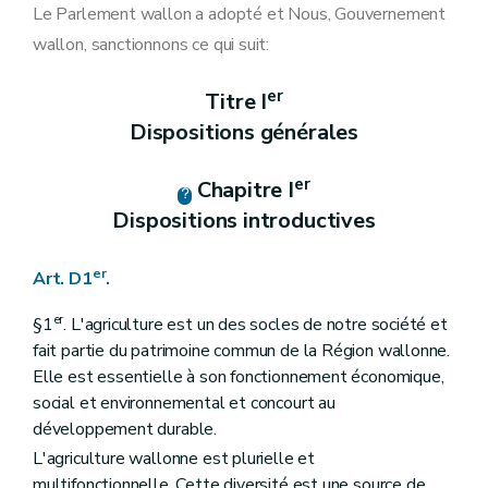
Art. D14
Le Parlement wallon a adopté et Nous, Gouvernement
Section 4
Moyens de conférer une date certaine à un document et computation des délais
wallon, sanctionnons ce qui suit:
Art. D15
Art. D16
Section 5
Recours administratifs
er
Titre I
Art. D17
Dispositions générales
Art. D18
Section 6
L'action en cessation
Art. D19
er
Chapitre I
Titre II
De la récolte et de la gestion des données
er
Chapitre I
(Le système intégré de gestion et de contrôle « SIGeC »
Dispositions introductives
(intitulé modifié par le décret du 8 juillet 2021, art. 5.))
re
Section 1
Le système intégré de gestion et de contrôle « SIGeC »
er
Art. D20
Art. D1
.
Art. D21
Art. D22
er
§1
. L'agriculture est un des socles de notre société et
Art. D23
fait partie du patrimoine commun de la Région wallonne.
Art. D24
Elle est essentielle à son fonctionnement économique,
Section 2
((...) Abrogé par le décret du 8 juillet 2021, art. 4.)
Art. D25
social et environnemental et concourt au
Art. D26
développement durable.
Art. D27
L'agriculture wallonne est plurielle et
Chapitre II
La demande unique
Art. D28
multifonctionnelle. Cette diversité est une source de