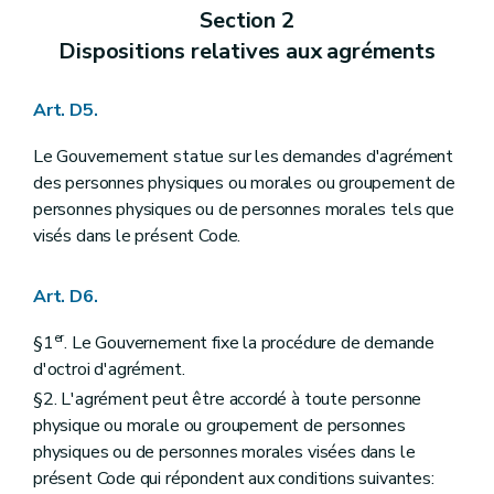
Chapitre III
La promotion des innovations et la vulgarisation
Section 2
re
Section 1
La promotion des innovations au sein des exploitations agricoles
Art. D382
Dispositions relatives aux agréments
Art. D383
Section 2
La vulgarisation
re
Sous-section 1
Les centres pilotes pour le développement et la vulgarisation en agriculture
Art. D5.
Art. D384
Art. D385
Le Gouvernement statue sur les demandes d'agrément
Art. D386
des personnes physiques ou morales ou groupement de
Sous-section 1/1
("Les centres régionaux de Référence et d'Expérimentation" - Décret-programme du 17 juillet 2018, art. 357)
personnes physiques ou de personnes morales tels que
Art. 386/1
Art. 386/2
visés dans le présent Code.
Sous-section 2
Les comices agricoles
Art. D387
Art. D388
Art. D6.
Art. D389
Titre XIII
Le contrôle et la recherche des infractions
er
§1
. Le Gouvernement fixe la procédure de demande
er
Chapitre I
Le contrôle
d'octroi d'agrément.
re
Section 1
Les agents
§2. L'agrément peut être accordé à toute personne
Art. D390
Section 2
Les moyens d'investigation
physique ou morale ou groupement de personnes
Art. D391
physiques ou de personnes morales visées dans le
Art. D392
présent Code qui répondent aux conditions suivantes:
Section 3
Le contrôle et la recherche des infractions des dispositions du titre 4, chapitre 2