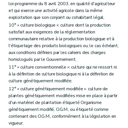
loi-programme du 8 avril 2003, en qualité d'agriculteur
Art. D246
Art. D247
et qui exerce une activité agricole dans la même
Art. D248
exploitation que son conjoint ou cohabitant légal;
Section 4
Mesures pour l'amélioration de l'espace rural et de l'environnement
10° « culture biologique »: culture dont la production
Art. D249
Section 5
La conditionnalité
satisfait aux exigences de la réglementation
Art. D250
communautaire relative à la production biologique et à
Section 6
Le verdissement
l'étiquetage des produits biologiques ou, le cas échéant,
Art. D251
Chapitre II
L'autorité compétente et l'organisme payeur
aux conditions définies par les cahiers des charges
Art. D252
homologués par le Gouvernement;
Art. D253
11° « culture conventionnelle »: culture qui ne ressort ni
Art. D254
à la définition de culture biologique ni à la définition de
Art. D255
Art. D256
culture génétiquement modifiée;
Chapitre III
Les recours administratifs
12° « culture génétiquement modifiée »: culture de
Art. D257
plantes génétiquement modifiées mise en place à partir
Chapitre IV
Les modalités de recouvrement
Art. D258
d'un matériel de plantation étiqueté Organisme
Art. D259
génétiquement modifié, O.G.M., ou étiqueté comme
Art. D260
contenant des O.G.M., conformément à la législation en
Titre
X/1
Des aides destinées à remédier aux dommages causés par des calamités agricoles
vigueur;
Art.
D260/1