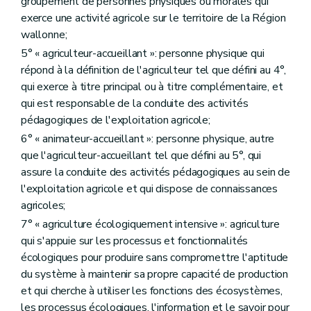
groupement de personnes physiques ou morales qui
Titre IX
La promotion des produits agricoles
exerce une activité agricole sur le territoire de la Région
er
Chapitre I
Généralités
wallonne;
Art. D223
Chapitre II
L'Agence wallonne pour la Promotion d'une Agriculture de qualité
5° « agriculteur-accueillant »: personne physique qui
re
Section 1
Création et missions
répond à la définition de l'agriculteur tel que défini au 4°,
Art. D224
qui exerce à titre principal ou à titre complémentaire, et
Art. D225
Art. D226
qui est responsable de la conduite des activités
Art. D227
pédagogiques de l'exploitation agricole;
Art. D228
6° « animateur-accueillant »: personne physique, autre
Art. D229
que l'agriculteur-accueillant tel que défini au 5°, qui
Art. D230
Section 1/1
Composition, compétence et fonctionnement du Conseil d'administration
assure la conduite des activités pédagogiques au sein de
Art. D230/1
l'exploitation agricole et qui dispose de connaissances
Art. D230/2
agricoles;
Art. D230/3
Art. D230/4
7° « agriculture écologiquement intensive »: agriculture
Art. D230/5
qui s'appuie sur les processus et fonctionnalités
Art. D230/6
écologiques pour produire sans compromettre l'aptitude
Art. D230/7
du système à maintenir sa propre capacité de production
Section 2
La gestion journalière
Art. D231
et qui cherche à utiliser les fonctions des écosystèmes,
Section 2/1
Contrôle
les processus écologiques, l'information et le savoir pour