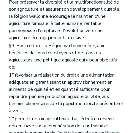
Art. D48
Pour préserver la diversité et la multifonctionnalité de
Art. D49
son agriculture et assurer son développement durable,
Art. D50
la Région wallonne encourage le maintien d'une
Section 4
Les traitements de données à caractère personnel de l'observatoire foncier
agriculture familiale, à taille humaine, rentable,
Art. D51
Art. D52
pourvoyeuse d'emplois et l'évolution vers une
Art. D53
agriculture écologiquement intensive.
Art. D54
§3. Pour ce faire, la Région wallonne mène, aux
Art. D55
Art. D56
bénéfices de tous les citoyens et de tous les
Art. D56/1
agriculteurs, une politique agricole qui a pour objectifs
Art. D57
de:
Art. D58
Section 5
Les traitements de données à caractère personnel de l'Agence wallonne pour la Promotion d'une Agriculture de qualité
1° favoriser la réalisation du droit à une alimentation
Art. D59
adéquate en garantissant un approvisionnement en
Art. D60
aliments de qualité et en quantité suffisante pour
Section
5
bis
Les traitements de données à caractère personnel de la commission communale de constat des dégâts
répondre, par une production agricole durable, aux
Art.
D60/1
Section 6
Les documents et les demandes introduites par voie électronique
besoins alimentaires de la population locale présente et
Art. D61
à venir;
Art. D62
2° permettre aux agriculteurs d'accéder à un revenu
Art. D63
Titre III
Dispositions relatives à la participation des acteurs, au suivi et à la coordination des politiques agricoles
décent basé sur la rémunération de leur travail et
er
Chapitre I
Pôle « Ruralité » , section « Agriculture, Agroalimentaire et Alimentation »