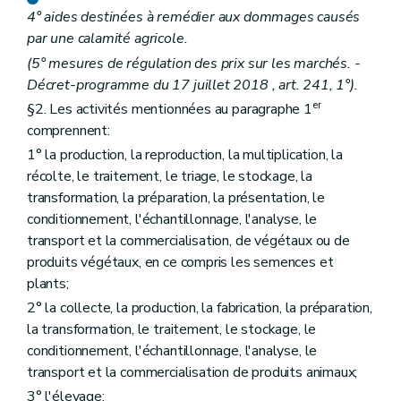
Art. D146
4° aides destinées à remédier aux dommages causés
Art. D147
par une calamité agricole.
Sous-section 6
Conditions d'exploitation
(5° mesures de régulation des prix sur les marchés. -
Art. D148
Art. D149
Décret-programme du 17 juillet 2018 , art. 241, 1°).
Art. D150
er
§2. Les activités mentionnées au paragraphe 1
Section 4
Compensation de la perte économique
re
comprennent:
Sous-section 1
Détermination de la perte économique
Art. D151
1° la production, la reproduction, la multiplication, la
Art. D152
récolte, le traitement, le triage, le stockage, la
Art. D153
transformation, la préparation, la présentation, le
Art. D154
Art. D155
conditionnement, l'échantillonnage, l'analyse, le
Art. D156
transport et la commercialisation, de végétaux ou de
Art. D157
produits végétaux, en ce compris les semences et
Art. D158
plants;
Art. D159
Sous-section 2
Compensation de la perte économique
2° la collecte, la production, la fabrication, la préparation,
Art. D160
la transformation, le traitement, le stockage, le
Section 5
Mesures spéciales
conditionnement, l'échantillonnage, l'analyse, le
Art. D161
Art. D162
transport et la commercialisation de produits animaux;
Section 6
Comité de suivi
3° l'élevage;