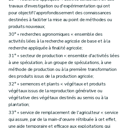
Art. D330
travaux d'investigation ou d'expérimentation qui ont
Art. D331
pour objectif l'approfondissement des connaissances
Art. D332
destinées à faciliter la mise au point de méthodes ou
Art. D333
Section 3
L'aménagement amiable
produits nouveaux;
Art. D334
30° « recherches agronomiques »: ensemble des
Art. D335
activités liées à la recherche agricole de base et à la
Art. D336
Art. D337
recherche appliquée à finalité agricole;
Art. D338
31° « secteur de production »: ensemble d'activités liées
Art. D339
à une spéculation, à un groupe de spéculations, à une
Art. D340
Art. D341
méthode de production ou à la première transformation
Art. D342
des produits issus de la production agricole;
Art. D343
32° « semences et plants »: végétaux et produits
Art. D344
végétaux issus de la reproduction générative ou
Art. D345
Art. D346
végétative des végétaux destinés au semis ou à la
Art. D347
plantation;
Art. D348
33° « service de remplacement de l'agriculteur »: service
Art. D349
Art. D349/1
qui assure, par de la main-d'œuvre rétribuée à cet effet,
Art. D350
une aide temporaire et efficace aux exploitations qui