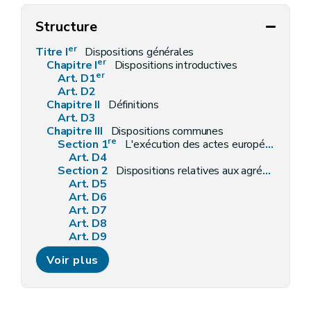
Structure
er
Titre I
Dispositions générales
er
Chapitre I
Dispositions introductives
er
Art. D1
Art. D2
Chapitre II
Définitions
Art. D3
Chapitre III
Dispositions communes
re
Section 1
L'exécution des actes européens
Art. D4
Section 2
Dispositions relatives aux agréments
Art. D5
Art. D6
Art. D7
Art. D8
Art. D9
Art. D10
Voir plus
Section 3
Dispositions relatives à l'octroi, à l'emploi et au contrôle des subventions
Art. D11
Art. D12
Art. D13