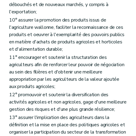
Art. D99
débouchés et de nouveaux marchés, y compris à
Art. D100
l'exportation;
Art. D101
10° assurer la promotion des produits issus de
Art. D102
Art. D103
l'agriculture wallonne, faciliter la reconnaissance de ces
Art. D104
produits et oeuvrer à l'exemplarité des pouvoirs publics
Section 3
Les centres de formation
en matière d'achats de produits agricoles et horticoles
Art. D105
Art. D106
et d'alimentation durable;
Section 4
Les subventions des centres de formation
11° encourager et soutenir la structuration des
Art. D107
agriculteurs afin de renforcer leur pouvoir de négociation
Art. D108
au sein des filières et d'obtenir une meilleure
Section 5
Les associations d'hobbyistes
Art. D109
appropriation par les agriculteurs de la valeur ajoutée
Art. D110
aux produits agricoles;
Section 6
"Dispositions diverses"
(ainsi renommé par décret du 17/07/2018, art. 253).
12° promouvoir et soutenir la diversification des
Art. D111
Art. D112
activités agricoles et non agricoles, gage d'une meilleure
Art. D113
gestion des risques et d'une plus grande résilience;
Art. D114
13° assurer l'implication des agriculteurs dans la
Chapitre III
Services d'accompagnement de l'agriculteur
re
Section 1
Services de remplacement de l'agriculteur
définition et la mise en place des politiques agricoles et
Art. D115
organiser la participation du secteur de la transformation
Art. D116