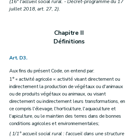
Art. D197
(16° l'accueil social rural. - Décret-programme du 17
Chapitre II
La diversification des activités agricoles
juillet 2018, art. 27, 2).
re
Section 1
Services de conseil à la diversification et à la première transformation
Art. D198
Art. D199
Art. D200
Chapitre II
Art. D201
Définitions
Section 2
Les fermes pédagogiques
Art. D202
re
Sous-section 1
Autorisation et conditions d'octroi
Art. D3.
Art. D203
Art. D204
Art. D205
Aux fins du présent Code, on entend par:
Art. D206
1° « activité agricole »: activité visant directement ou
Sous-section 2
Procédure d'autorisation
indirectement la production de végétaux ou d'animaux
Art. D207
Art. D208
ou de produits végétaux ou animaux, ou visant
Art. D209
directement ou indirectement leurs transformations, en
Sous-section 3
Engagements des fermes pédagogiques
ce compris l'élevage, l'horticulture, l'aquaculture et
Art. D210
l'apiculture, ou le maintien des terres dans de bonnes
Sous-section 4
Évaluation et contrôle des fermes pédagogiques
Art. D211
conditions agricoles et environnementales;
Art. D212
( 1/1° accueil social rural : l'accueil dans une structure
Art. D213