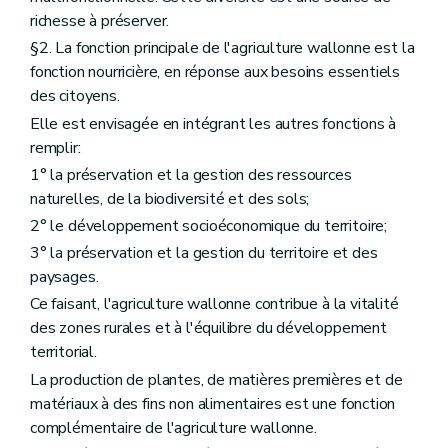
Art. D29
richesse à préserver.
Art. D30
§2. La fonction principale de l'agriculture wallonne est la
Art. D31
Art. D32
fonction nourricière, en réponse aux besoins essentiels
Chapitre III
Les données
des citoyens.
re
Section 1
Les traitements de données à caractère personnel de l'organisme payeur
Elle est envisagée en intégrant les autres fonctions à
Art. D33
remplir:
Art. D34
Art. D35
1° la préservation et la gestion des ressources
Art. D36
naturelles, de la biodiversité et des sols;
Art. D37
Art. D38
2° le développement socioéconomique du territoire;
Art. D39
3° la préservation et la gestion du territoire et des
Art. D40
paysages.
Section 2
Les traitements de données à caractère personnel pour les systèmes de qualité européens et pour la qualité différenciée
Art. D41
Ce faisant, l'agriculture wallonne contribue à la vitalité
Art. D42
des zones rurales et à l'équilibre du développement
Section 3
Les traitements de données à caractère personnel relatives à l'aménagement foncier et à la politique foncière
territorial.
Art. D43
Art. D44
La production de plantes, de matières premières et de
Art. D45
matériaux à des fins non alimentaires est une fonction
Art. D46
complémentaire de l'agriculture wallonne.
Art. D47