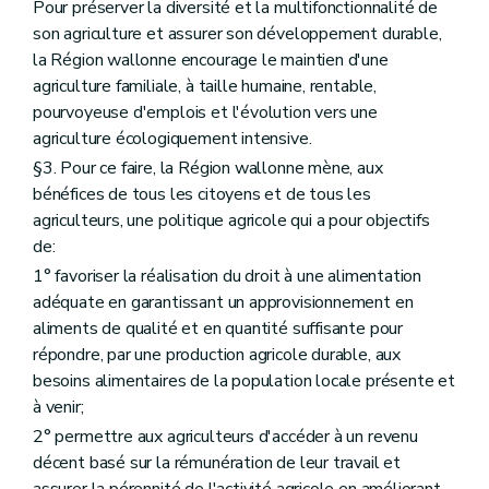
Art. D53
Pour préserver la diversité et la multifonctionnalité de
Art. D54
son agriculture et assurer son développement durable,
Art. D55
la Région wallonne encourage le maintien d'une
Art. D56
agriculture familiale, à taille humaine, rentable,
Art. D57
Art. D58
pourvoyeuse d'emplois et l'évolution vers une
Section 5
Les traitements de données à caractère personnel de l'Agence wallonne pour la Promotion d'une Agriculture de qualité
agriculture écologiquement intensive.
Art. D59
§3. Pour ce faire, la Région wallonne mène, aux
Art. D60
Section 6
Les documents et les demandes introduites par voie électronique
bénéfices de tous les citoyens et de tous les
Art. D61
agriculteurs, une politique agricole qui a pour objectifs
Art. D62
de:
Art. D63
Titre III
Dispositions relatives à la participation des acteurs, au suivi et à la coordination des politiques agricoles
1° favoriser la réalisation du droit à une alimentation
er
Chapitre I
Conseil supérieur wallon de l'Agriculture, de l'Agro-Alimentaire et de l'Alimentation
adéquate en garantissant un approvisionnement en
Art. D64
aliments de qualité et en quantité suffisante pour
Art. D65
répondre, par une production agricole durable, aux
Art. D66
Art. D67
besoins alimentaires de la population locale présente et
Chapitre II
Participation des agriculteurs
à venir;
re
Section 1
Associations agricoles wallonnes
2° permettre aux agriculteurs d'accéder à un revenu
Section 2
Collège des producteurs
Section 3
Support opérationnel au collège des producteurs
décent basé sur la rémunération de leur travail et
Chapitre III
Cellule de prospective et de veille scientifique