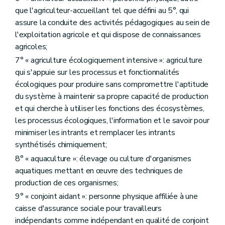
Art. D233
que l'agriculteur-accueillant tel que défini au 5°, qui
Section 4
La gestion financière
assure la conduite des activités pédagogiques au sein de
Art. D234
Art. D235
l'exploitation agricole et qui dispose de connaissances
Art. D236
agricoles;
Art. D237
7° « agriculture écologiquement intensive »: agriculture
Art. D238
Art. D239
qui s'appuie sur les processus et fonctionnalités
Art. D240
écologiques pour produire sans compromettre l'aptitude
Titre X
Les aides agricoles et aquacoles
du système à maintenir sa propre capacité de production
er
Chapitre I
Dispositions générales
re
et qui cherche à utiliser les fonctions des écosystèmes,
Section 1
Les aides
Art. D241
les processus écologiques, l'information et le savoir pour
Art. D242
minimiser les intrants et remplacer les intrants
Art. D243
synthétisés chimiquement;
Section 2
Les quotas
Art. D244
8° « aquaculture »: élevage ou culture d'organismes
Section 3
Les aides à l'investissement
aquatiques mettant en œuvre des techniques de
Art. D245
production de ces organismes;
Art. D246
Art. D247
9° « conjoint aidant »: personne physique affiliée à une
Art. D248
caisse d'assurance sociale pour travailleurs
Section 4
Mesures pour l'amélioration de l'espace rural et de l'environnement
indépendants comme indépendant en qualité de conjoint
Art. D249