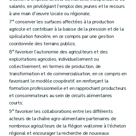
Art. D97
Section 2
La formation
salariés, en privilégiant l'emploi des jeunes et le recours
Art. D98
à une main d'œuvre locale ou régionale;
Art. D99
7° conserver les surfaces affectées à la production
Art. D100
Art. D101
agricole et contribuer à la baisse de la pression et de la
Art. D102
spéculation foncière, en ce compris par une gestion
Art. D103
coordonnée des terrains publics;
Art. D104
8° favoriser l'autonomie des agriculteurs et des
Section 3
Les centres de formation
Art. D105
exploitations agricoles, individuellement ou
Art. D106
collectivement, en termes de production, de
Section 4
Les subventions des centres de formation
transformation et de commercialisation, en ce compris en
Art. D107
Art. D108
favorisant le modèle coopératif, en renforçant la
Section 5
Les associations d'hobbyistes
formation professionnelle et en rapprochant producteurs
Art. D109
et consommateurs au sein de circuits alimentaires
Art. D110
courts;
Section 6
"Dispositions diverses"
(ainsi renommé par décret du 17/07/2018, art. 253).
Art. D111
9° favoriser les collaborations entre les différents
Art. D112
acteurs de la chaîne agro-alimentaire partenaires de
Art. D113
nombreux agriculteurs de la Région wallonne à l'échelon
Art. D114
Chapitre III
Services d'accompagnement de l'agriculteur
régional et encourager la recherche de nouveaux