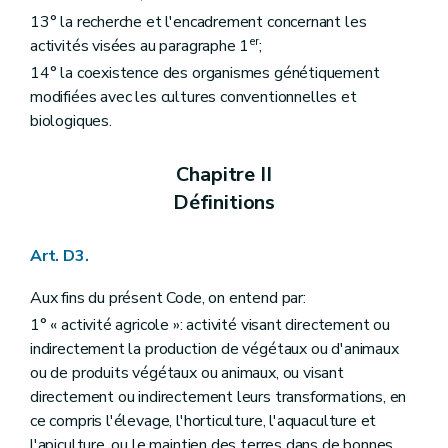
Art. D199
13° la recherche et l'encadrement concernant les
Art. D200
er
activités visées au paragraphe 1
;
Art. D201
Section 2
Les fermes pédagogiques
14° la coexistence des organismes génétiquement
Art. D202
modifiées avec les cultures conventionnelles et
re
Sous-section 1
Autorisation et conditions d'octroi
biologiques.
Art. D203
Art. D204
Art. D205
Chapitre II
Art. D206
Définitions
Sous-section 2
Procédure d'autorisation
Art. D207
Art. D208
Art. D3.
Art. D209
Sous-section 3
Engagements des fermes pédagogiques
Art. D210
Aux fins du présent Code, on entend par:
Sous-section 4
Évaluation et contrôle des fermes pédagogiques
1° « activité agricole »: activité visant directement ou
Art. D211
indirectement la production de végétaux ou d'animaux
Art. D212
Art. D213
ou de produits végétaux ou animaux, ou visant
Art. D214
directement ou indirectement leurs transformations, en
Sous-section 5
Recours
ce compris l'élevage, l'horticulture, l'aquaculture et
Art. D215
l'apiculture, ou le maintien des terres dans de bonnes