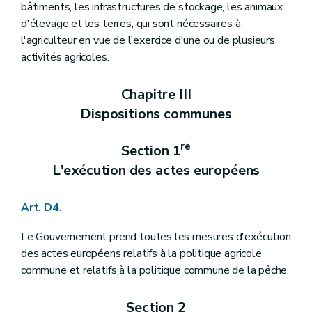
bâtiments, les infrastructures de stockage, les animaux
Art. D379
d'élevage et les terres, qui sont nécessaires à
Art. D380
Chapitre II
Les subsides à l'innovation et à la recherche scientifique et technique à finalité agricole
l'agriculteur en vue de l'exercice d'une ou de plusieurs
Art. D381
activités agricoles.
Chapitre III
La promotion des innovations et la vulgarisation
re
Section 1
La promotion des innovations au sein des exploitations agricoles
Art. D382
Chapitre III
Art. D383
Dispositions communes
Section 2
La vulgarisation
re
Sous-section 1
Les centres pilotes pour le développement et la vulgarisation en agriculture
Art. D384
re
Section 1
Art. D385
L'exécution des actes européens
Art. D386
Sous-section 2
Les comices agricoles
Art. D387
Art. D4.
Art. D388
Art. D389
Titre XIII
Le contrôle et la recherche des infractions
Le Gouvernement prend toutes les mesures d'exécution
er
Chapitre I
Le contrôle
des actes européens relatifs à la politique agricole
re
Section 1
Les agents
commune et relatifs à la politique commune de la pêche.
Art. D390
Section 2
Les moyens d'investigation
Art. D391
Section 2