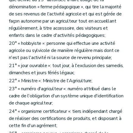
Art. D302
Art. D303
dénomination « ferme pédagogique », qui tire la majorité
Art. D304
de ses revenus de l'activité agricole et qui est gérée de
Art. D305
façon autonome par un agriculteur tout en accueillant
Art. D306
régulièrement, à titre accessoire, des visiteurs et
Sous-section 6
Des voies de recours
Art. D307
enfants dans le cadre d'activités pédagogiques;
Art. D308
20° « hobbyiste »: personne qui effectue une activité
Sous-section 7
Des formalités finales
agricole ou sylvicole de manière régulière mais dont ce
Art. D309
Art. D310
n'est pas l'activité ni la source de revenu principale;
Art. D311
21° « jour ouvrable »: tout jour, à l'exclusion des samedis,
Art. D312
dimanches et jours fériés légaux;
Art. D313
Art. D314
22° « Ministre »: Ministre de l'Agriculture;
Art. D315
23° « numéro d'agriculteur »: numéro attribué dans le
Sous-section 8
De l'aménagement transitoire
cadre de l'obligation d'un système unique d'identification
Art. D316
Art. D317
de chaque agriculteur;
Art. D318
24° « organisme certificateur »: tiers indépendant chargé
Art. D319
de réaliser des certifications de produits, et disposant à
Art. D320
Art. D321
cette fin d'un agrément;
Art. D322