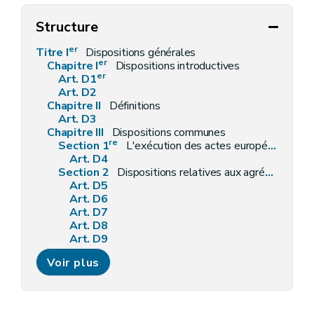
Structure
er
Titre I
Dispositions générales
er
Chapitre I
Dispositions introductives
er
Art. D1
Art. D2
Chapitre II
Définitions
Art. D3
Chapitre III
Dispositions communes
re
Section 1
L'exécution des actes européens
Art. D4
Section 2
Dispositions relatives aux agréments
Art. D5
Art. D6
Art. D7
Art. D8
Art. D9
Art. D10
Voir plus
Section 3
Dispositions relatives à l'octroi, à l'emploi et au contrôle des subventions
Art. D11
Art. D12
Art. D13