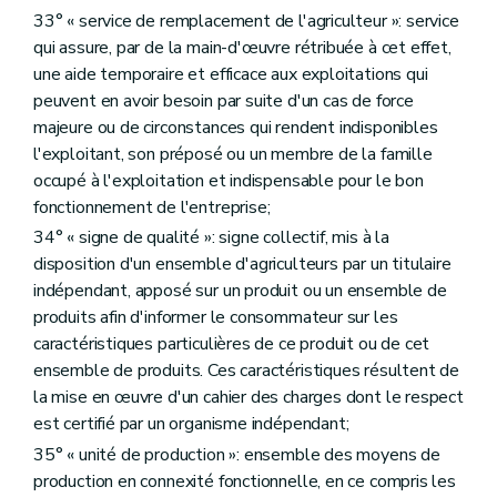
er
Chapitre I
La recherche agronomique
33° « service de remplacement de l'agriculteur »: service
re
Section 1
Objectifs et organisation de la recherche agronomique
qui assure, par de la main-d'œuvre rétribuée à cet effet,
Art. D362
Art. D363
une aide temporaire et efficace aux exploitations qui
Art. D364
peuvent en avoir besoin par suite d'un cas de force
Art. D365
majeure ou de circonstances qui rendent indisponibles
Section 2
Le Centre wallon de recherches agronomiques
re
l'exploitant, son préposé ou un membre de la famille
Sous-section 1
Le Centre wallon de recherches agronomiques
Art. D366
occupé à l'exploitation et indispensable pour le bon
Art. D367
fonctionnement de l'entreprise;
Art. D368
34° « signe de qualité »: signe collectif, mis à la
Art. D369
Sous-section 2
La gestion journalière
disposition d'un ensemble d'agriculteurs par un titulaire
Art. D370
indépendant, apposé sur un produit ou un ensemble de
Sous-section 3
La gestion financière
produits afin d'informer le consommateur sur les
Art. D371
caractéristiques particulières de ce produit ou de cet
Art. D372
Art. D373
ensemble de produits. Ces caractéristiques résultent de
Art. D374
la mise en œuvre d'un cahier des charges dont le respect
Art. D375
est certifié par un organisme indépendant;
Art. D376
Art. D377
35° « unité de production »: ensemble des moyens de
Art. D378
production en connexité fonctionnelle, en ce compris les
Section 3
Le Comité de concertation et de suivi de la recherche agronomique