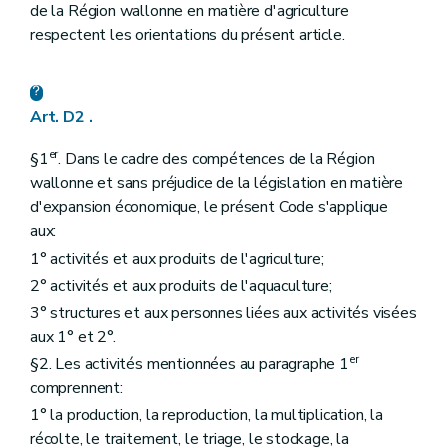
Art. D147
de la Région wallonne en matière d'agriculture
Sous-section 6
Conditions d'exploitation
respectent les orientations du présent article.
Art. D148
Art. D149
Art. D150
Section 4
Compensation de la perte économique
Art. D2 .
re
Sous-section 1
Détermination de la perte économique
Art. D151
er
Art. D152
§1
. Dans le cadre des compétences de la Région
Art. D153
wallonne et sans préjudice de la législation en matière
Art. D154
d'expansion économique, le présent Code s'applique
Art. D155
aux:
Art. D156
Art. D157
1° activités et aux produits de l'agriculture;
Art. D158
2° activités et aux produits de l'aquaculture;
Art. D159
Sous-section 2
Compensation de la perte économique
3° structures et aux personnes liées aux activités visées
Art. D160
aux 1° et 2°.
Section 5
Mesures spéciales
er
§2. Les activités mentionnées au paragraphe 1
Art. D161
Art. D162
comprennent:
Section 6
Comité de suivi
1° la production, la reproduction, la multiplication, la
Art. D163
récolte, le traitement, le triage, le stockage, la
Titre VI
Les produits animaux