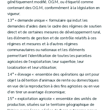
Art. D263
génétiquement modifié, O.G.M., ou étiqueté comme
Art. D264
contenant des O.G.M., conformément à la législation en
Art. D265
vigueur;
Chapitre III
L'aménagement foncier de biens ruraux
re
Section 1
Dispositions générales
13° « demande unique »: formulaire qui inclut les
Art. D266
demandes d'aides dans le cadre des régimes de soutien
Art. D267
direct et de certaines mesures de développement rural,
Section 2
L'aménagement foncier
les éléments de gestion et de contrôle relatifs à ces
Art. D268
re
Sous-section 1
Comité d'aménagement foncier
régimes et mesures et à d'autres régimes
Art. D269
communautaires ou nationaux et les éléments
Art. D270
permettant l'identification de toutes les parcelles
Art. D271
agricoles de l'exploitation, leur superficie, leur
Sous-section 2
Des formalités préalables
Art. D272
localisation et leur utilisation;
Art. D273
14° « élevage »: ensemble des opérations qui ont pour
Art. D274
objet la détention d'animaux de rente ou domestiques
Art. D275
Art. D276
en vue de la reproduction à des fins agricoles ou en vue
Art. D277
d'en tirer un avantage économique;
Art. D278
15° « exploitation agricole »: ensemble des unités de
Sous-section 3
Commission consultative
Art. D279
production, situées sur le territoire géographique de
Sous-section 4
Des opérations d'aménagement foncier