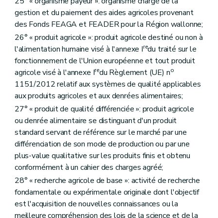
25° « organisme payeur »: organisme chargé de la
Art. D323
gestion et du paiement des aides agricoles provenant
Art. D324
Art. D325
des Fonds FEAGA et FEADER pour la Région wallonne;
Art. D326
26° « produit agricole »: produit agricole destiné ou non à
Art. D327
re
l'alimentation humaine visé à l'annexe I
du traité sur le
Art. D328
Art. D329
fonctionnement de l'Union européenne et tout produit
Art. D330
re
o
agricole visé à l'annexe I
du Règlement (UE) n
Art. D331
1151/2012 relatif aux systèmes de qualité applicables
Art. D332
aux produits agricoles et aux denrées alimentaires;
Art. D333
Section 3
L'aménagement amiable
27° « produit de qualité différenciée »: produit agricole
Art. D334
ou denrée alimentaire se distinguant d'un produit
Art. D335
standard servant de référence sur le marché par une
Art. D336
Art. D337
différenciation de son mode de production ou par une
Art. D338
plus-value qualitative sur les produits finis et obtenu
Art. D339
conformément à un cahier des charges agréé;
Art. D340
Art. D341
28° « recherche agricole de base »: activité de recherche
Art. D342
fondamentale ou expérimentale originale dont l'objectif
Art. D343
est l'acquisition de nouvelles connaissances ou la
Art. D344
meilleure compréhension des lois de la science et de la
Art. D345