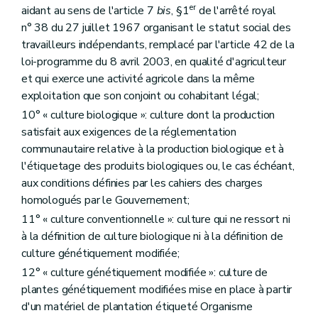
er
aidant au sens de l'article 7
bis
, §1
de l'arrêté royal
Section 5
La conditionnalité
Art. D250
n° 38 du 27 juillet 1967 organisant le statut social des
Section 6
Le verdissement
travailleurs indépendants, remplacé par l'article 42 de la
Art. D251
loi-programme du 8 avril 2003, en qualité d'agriculteur
Chapitre II
L'autorité compétente et l'organisme payeur
et qui exerce une activité agricole dans la même
Art. D252
Art. D253
exploitation que son conjoint ou cohabitant légal;
Art. D254
10° « culture biologique »: culture dont la production
Art. D255
satisfait aux exigences de la réglementation
Art. D256
Chapitre III
Les recours administratifs
communautaire relative à la production biologique et à
Art. D257
l'étiquetage des produits biologiques ou, le cas échéant,
Chapitre IV
Les modalités de recouvrement
aux conditions définies par les cahiers des charges
Art. D258
homologués par le Gouvernement;
Art. D259
Art. D260
11° « culture conventionnelle »: culture qui ne ressort ni
Titre XI
La gestion de l'espace agricole et rural
à la définition de culture biologique ni à la définition de
er
Chapitre I
Les voiries agricoles
culture génétiquement modifiée;
Art. D261
Chapitre II
Protection contre l'érosion et lutte contre les inondations
12° « culture génétiquement modifiée »: culture de
re
Section 1
Subsides aux pouvoirs locaux
plantes génétiquement modifiées mise en place à partir
Art. D262
d'un matériel de plantation étiqueté Organisme
Section 2
Lutte contre l'érosion du sol