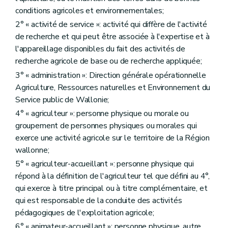
Art. D216
Art. D217
conditions agricoles et environnementales;
Art. D218
2° « activité de service »: activité qui diffère de l'activité
Section 3
Soutien aux personnes morales pour la valorisation des produits agricoles
de recherche et qui peut être associée à l'expertise et à
Art. D219
Art. D220
l'appareillage disponibles du fait des activités de
Art. D221
recherche agricole de base ou de recherche appliquée;
Art. D222
3° « administration »: Direction générale opérationnelle
Titre IX
La promotion des produits agricoles
er
Chapitre I
Généralités
Agriculture, Ressources naturelles et Environnement du
Art. D223
Service public de Wallonie;
Chapitre II
L'Agence wallonne pour la Promotion d'une Agriculture de qualité
4° « agriculteur »: personne physique ou morale ou
re
Section 1
Création et missions
groupement de personnes physiques ou morales qui
Art. D224
Art. D225
exerce une activité agricole sur le territoire de la Région
Art. D226
wallonne;
Art. D227
5° « agriculteur-accueillant »: personne physique qui
Art. D228
Art. D229
répond à la définition de l'agriculteur tel que défini au 4°,
Art. D230
qui exerce à titre principal ou à titre complémentaire, et
Section 2
La gestion journalière
qui est responsable de la conduite des activités
Art. D231
pédagogiques de l'exploitation agricole;
Section 3
Personnel de l'Agence
Art. D232
6° « animateur-accueillant »: personne physique, autre