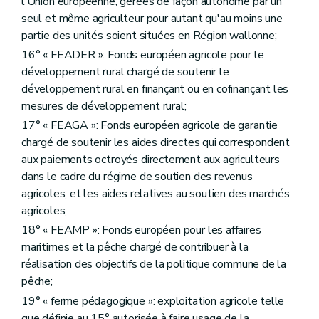
l'Union européenne, gérées de façon autonome par un
Art. D280
seul et même agriculteur pour autant qu'au moins une
Art. D281
partie des unités soient situées en Région wallonne;
Art. D282
Art. D283
16° « FEADER »: Fonds européen agricole pour le
Art. D284
développement rural chargé de soutenir le
Art. D285
développement rural en finançant ou en cofinançant les
Art. D286
Art. D287
mesures de développement rural;
Art. D288
17° « FEAGA »: Fonds européen agricole de garantie
Art. D289
chargé de soutenir les aides directes qui correspondent
Art. D290
Art. D291
aux paiements octroyés directement aux agriculteurs
Art. D292
dans le cadre du régime de soutien des revenus
Art. D293
agricoles, et les aides relatives au soutien des marchés
Art. D294
agricoles;
Art. D295
Art. D296
18° « FEAMP »: Fonds européen pour les affaires
Art. D297
maritimes et la pêche chargé de contribuer à la
Art. D298
réalisation des objectifs de la politique commune de la
Art. D299
Art. D300
pêche;
Sous-section 5
Des frais d'exécution et de l'acte complémentaire éventuel
19° « ferme pédagogique »: exploitation agricole telle
Art. D301
que définie au 15° autorisée à faire usage de la