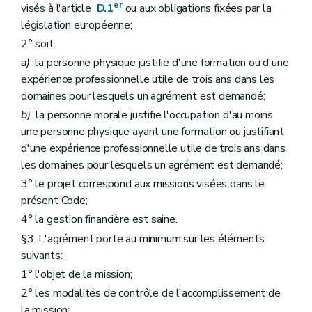
er
visés à l'article
D.1
ou aux obligations fixées par la
Art. D407
Art. D408
législation européenne;
Art. D409
2° soit:
Chapitre II
Dispositions modificatives
Art. D410
a)
la personne physique justifie d'une formation ou d'une
Art. D411
expérience professionnelle utile de trois ans dans les
Art. D412
domaines pour lesquels un agrément est demandé;
Art. D413
Art. D414
b)
la personne morale justifie l'occupation d'au moins
Art. D415
une personne physique ayant une formation ou justifiant
Art. D416
d'une expérience professionnelle utile de trois ans dans
Art. D417
les domaines pour lesquels un agrément est demandé;
Chapitre III
Dispositions abrogatoires
Art. D418
3° le projet correspond aux missions visées dans le
Chapitre IV
Dispositions transitoires
présent Code;
Art. D419
4° la gestion financière est saine.
Art. D420
Art. D421
§3. L'agrément porte au minimum sur les éléments
Art. D422
suivants:
Art. D423
Art. D424
1° l'objet de la mission;
Art. D425
2° les modalités de contrôle de l'accomplissement de
Chapitre V
Disposition finale
la mission;