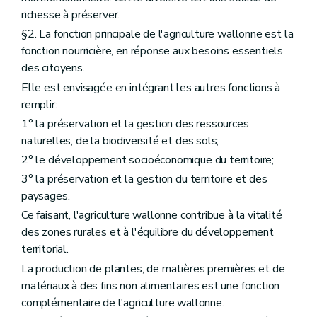
Art. D33
richesse à préserver.
Art. D34
§2. La fonction principale de l'agriculture wallonne est la
Art. D35
Art. D36
fonction nourricière, en réponse aux besoins essentiels
Art. D37
des citoyens.
Art. D38
Elle est envisagée en intégrant les autres fonctions à
Art. D39
remplir:
Art. D40
Section 2
Les traitements de données à caractère personnel pour les systèmes de qualité européens et pour la qualité différenciée
1° la préservation et la gestion des ressources
Art. D41
naturelles, de la biodiversité et des sols;
Art. D42
Section 3
Les traitements de données à caractère personnel relatives à l'aménagement foncier et à la politique foncière
2° le développement socioéconomique du territoire;
Art. D43
3° la préservation et la gestion du territoire et des
Art. D44
paysages.
Art. D45
Art. D46
Ce faisant, l'agriculture wallonne contribue à la vitalité
Art. D47
des zones rurales et à l'équilibre du développement
Art. D48
territorial.
Art. D49
Art. D50
La production de plantes, de matières premières et de
Section 4
Les traitements de données à caractère personnel de l'observatoire foncier
matériaux à des fins non alimentaires est une fonction
Art. D51
complémentaire de l'agriculture wallonne.
Art. D52