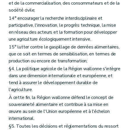
et de la commercialisation, des consommateurs et de la
er
Chapitre I
Les productions végétales
société civile;
Art. D134
Chapitre II
La coexistence des cultures génétiquement modifiées avec les cultures conventionnelles et les cultures biologiques
14° encourager la recherche interdisciplinaire et
re
Section 1
Objet et définitions
participative, l'innovation, le progrès technique, la mise
Art. D135
en réseau des acteurs et la formation pour développer
Art. D136
Section 2
Champ d'application
une agriculture écologiquement intensive.
Art. D137
15° lutter contre le gaspillage de denrées alimentaires,
Section 3
Mise en culture, notifications et obligations des producteurs et des entreprises
que ce soit en termes de sensibilisation, en termes de
re
Sous-section 1
Principe
Art. D138
production ou encore de transformation;
Sous-section 2
Notifications aux tiers
§4. La politique agricole de la Région wallonne s'intègre
Art. D139
dans une dimension internationale et européenne, et
Sous-section 3
La demande d'inscription
Art. D140
tend à assurer le développement durable de
Art. D141
l'agriculture.
Sous-section 4
Instruction de la demande
À cette fin, la Région wallonne défend le concept de
Art. D142
Sous-section 5
Cotisation
souveraineté alimentaire et contribue à sa mise en
Art. D143
œuvre au sein de l'Union européenne et à l'échelon
Art. D144
international.
Art. D145
Art. D146
§5. Toutes les décisions et réglementations du ressort