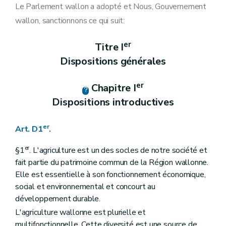
Art. D14
Le Parlement wallon a adopté et Nous, Gouvernement
Section 4
Moyens de conférer une date certaine à un document et computation des délais
wallon, sanctionnons ce qui suit:
Art. D15
Art. D16
Section 5
Recours administratifs
er
Titre I
Art. D17
Dispositions générales
Art. D18
Section 6
L'action en cessation
Art. D19
er
Chapitre I
Titre II
De la récolte et de la gestion des données
Chapitre I
Le système intégré de gestion et de contrôle " SIGeC " et le fonds SIGeC
Dispositions introductives
Section 1
Le système intégré de gestion et de contrôle " SIGeC "
Section 2
Le fonds SIGeC
Art. D25
er
Art. D1
.
Art. D26
Art. D27
er
§1
. L'agriculture est un des socles de notre société et
Chapitre II
La demande unique
fait partie du patrimoine commun de la Région wallonne.
Art. D28
Elle est essentielle à son fonctionnement économique,
Art. D29
Art. D30
social et environnemental et concourt au
Art. D31
développement durable.
Art. D32
L'agriculture wallonne est plurielle et
Chapitre III
Les données
re
Section 1
Les traitements de données à caractère personnel de l'organisme payeur
multifonctionnelle. Cette diversité est une source de