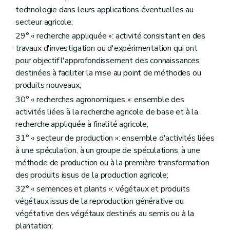
Art. D346
technologie dans leurs applications éventuelles au
Art. D347
secteur agricole;
Art. D348
29° « recherche appliquée »: activité consistant en des
Art. D349
Art. D350
travaux d'investigation ou d'expérimentation qui ont
Art. D351
pour objectif l'approfondissement des connaissances
Art. D352
destinées à faciliter la mise au point de méthodes ou
Chapitre IV
Dispositions relatives à la politique foncière agricole
produits nouveaux;
Art. D353
re
Section 1
Gestion foncière
30° « recherches agronomiques »: ensemble des
Art. D354
activités liées à la recherche agricole de base et à la
Art. D355
recherche appliquée à finalité agricole;
Art. D356
Section 2
Observatoire foncier
31° « secteur de production »: ensemble d'activités liées
Art. D357
à une spéculation, à un groupe de spéculations, à une
Section 3
Droit de préemption
méthode de production ou à la première transformation
Art. D358
des produits issus de la production agricole;
Section 4
Droit d'expropriation
Art. D359
32° « semences et plants »: végétaux et produits
Section 5
Fonds budgétaire en matière de politique foncière agricole
végétaux issus de la reproduction générative ou
Art. D360
végétative des végétaux destinés au semis ou à la
Art. D361
Titre XII
L'innovation, la recherche et la vulgarisation
plantation;