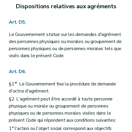
Art. D392
Dispositions relatives aux agréments
Section 3
Le contrôle et la recherche des infractions des dispositions du titre 4, chapitre 2
Art. D393
Art. D394
Art. D5.
Chapitre II
Les infractions agricoles
re
Section 1
Les mesures de contrainte
Le Gouvernement statue sur les demandes d'agrément
Art. D395
Section 2
Les dispositions pénales
des personnes physiques ou morales ou groupement de
Art. D396
personnes physiques ou de personnes morales tels que
Art. D397
visés dans le présent Code.
Art. D398
Section 3
L'extinction éventuelle de l'action publique moyennant une transaction
Art. D399
Art. D6.
Section 4
Les amendes administratives
Art. D400
er
§1
. Le Gouvernement fixe la procédure de demande
Art. D401
Art. D402
d'octroi d'agrément.
Art. D403
§2. L'agrément peut être accordé à toute personne
Section 5
Les infractions relatives à la formation
physique ou morale ou groupement de personnes
Art. D404
Titre XIV
Dispositions finales
physiques ou de personnes morales visées dans le
er
Chapitre I
Dispositions diverses
présent Code qui répondent aux conditions suivantes:
Art. D405
1° l'action ou l'objet social correspond aux objectifs
Art. D406