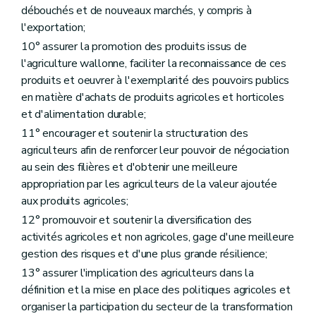
re
Section 1
Services de remplacement de l'agriculteur
débouchés et de nouveaux marchés, y compris à
Art. D115
l'exportation;
Art. D116
10° assurer la promotion des produits issus de
Art. D117
Art. D118
l'agriculture wallonne, faciliter la reconnaissance de ces
Section 2
Services de conseils aux agriculteurs en difficulté
produits et oeuvrer à l'exemplarité des pouvoirs publics
Art. D119
en matière d'achats de produits agricoles et horticoles
Art. D120
Art. D121
et d'alimentation durable;
Art. D122
11° encourager et soutenir la structuration des
Section 3
Services d'accompagnement à la sécurité au travail
agriculteurs afin de renforcer leur pouvoir de négociation
Art. D123
au sein des filières et d'obtenir une meilleure
Art. D124
Art. D125
appropriation par les agriculteurs de la valeur ajoutée
Art. D126
aux produits agricoles;
Section 4
Système de conseil agricole
12° promouvoir et soutenir la diversification des
Art. D127
Art. D128
activités agricoles et non agricoles, gage d'une meilleure
Art. D129
gestion des risques et d'une plus grande résilience;
Art. D130
13° assurer l'implication des agriculteurs dans la
Art. D131
Art. D132
définition et la mise en place des politiques agricoles et
Art. D133
organiser la participation du secteur de la transformation
Titre V
Les produits végétaux