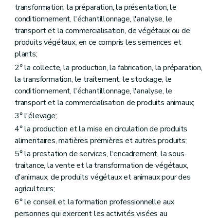
er
Chapitre I
Les productions animales
transformation, la préparation, la présentation, le
Art. D164
conditionnement, l'échantillonnage, l'analyse, le
Chapitre II
L'élevage
transport et la commercialisation, de végétaux ou de
Art. D165
produits végétaux, en ce compris les semences et
Art. D166
Art. D167
plants;
Art. D168
2° la collecte, la production, la fabrication, la préparation,
Art. D169
la transformation, le traitement, le stockage, le
Chapitre III
Classement des carcasses de gros bovins et des carcasses de porcs
Art. D170
conditionnement, l'échantillonnage, l'analyse, le
Titre VII
Dispositions communes aux produits végétaux et animaux
transport et la commercialisation de produits animaux;
er
Chapitre I
Les systèmes de qualité européens
3° l'élevage;
Art. D171
Art. D172
4° la production et la mise en circulation de produits
Art. D173
alimentaires, matières premières et autres produits;
Art. D174
5° la prestation de services, l'encadrement, la sous-
Art. D175
Art. D176
traitance, la vente et la transformation de végétaux,
Art. D177
d'animaux, de produits végétaux et animaux pour des
Chapitre II
Le système régional de qualité différenciée
agriculteurs;
Art. D178
Art. D179
6° le conseil et la formation professionnelle aux
Art. D180
personnes qui exercent les activités visées au