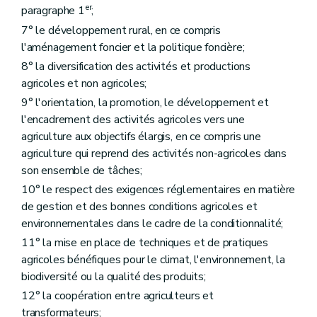
Art. D181
er
paragraphe 1
;
Art. D182
Art. D183
7° le développement rural, en ce compris
Art. D184
l'aménagement foncier et la politique foncière;
Chapitre III
Les programmes alimentaires pour la jeunesse
8° la diversification des activités et productions
Art. D185
Art. D186
agricoles et non agricoles;
Art. D187
9° l'orientation, la promotion, le développement et
Art. D188
l'encadrement des activités agricoles vers une
Chapitre IV
Le fonds de la qualité des produits animaux et végétaux
agriculture aux objectifs élargis, en ce compris une
Art. D189
Art. D190
agriculture qui reprend des activités non-agricoles dans
Art. D191
son ensemble de tâches;
Art. D192
10° le respect des exigences réglementaires en matière
Art. D193
Art. D194
de gestion et des bonnes conditions agricoles et
Titre VIII
L'organisation économique de l'agriculture
environnementales dans le cadre de la conditionnalité;
er
Chapitre I
Les organisations de producteurs, les associations d'organisations de producteurs et les organisations interprofessionnelles
11° la mise en place de techniques et de pratiques
Art. D195
Art. D196
agricoles bénéfiques pour le climat, l'environnement, la
Art. D197
biodiversité ou la qualité des produits;
Chapitre II
La diversification des activités agricoles
12° la coopération entre agriculteurs et
re
Section 1
Services de conseil à la diversification et à la première transformation
Art. D198
transformateurs;